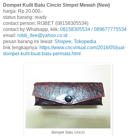
Dompet Kulit Batu Cincin Simpel Mewah (New)
harga: Rp 20.000,-
status barang: ready
contact person: ROBET (08158305534)
contact by Whatsapp, klik:
08158305534
/
089677775534
email:
robb_llee@yahoo.co.id
pesan barang ini lewat:
Shopee
,
Tokopedia
link lengkapnya:
https://www.cncvirtual.com/2016/05/jual-
dompet-kulit-buat-batu-permata.html
dompet batu cincin