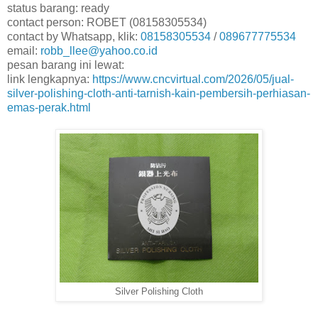
status barang: ready
contact person: ROBET (08158305534)
contact by Whatsapp, klik:
08158305534
/
089677775534
email:
robb_llee@yahoo.co.id
pesan barang ini lewat:
link lengkapnya:
https://www.cncvirtual.com/2026/05/jual-
silver-polishing-cloth-anti-tarnish-kain-pembersih-perhiasan-
emas-perak.html
Silver Polishing Cloth