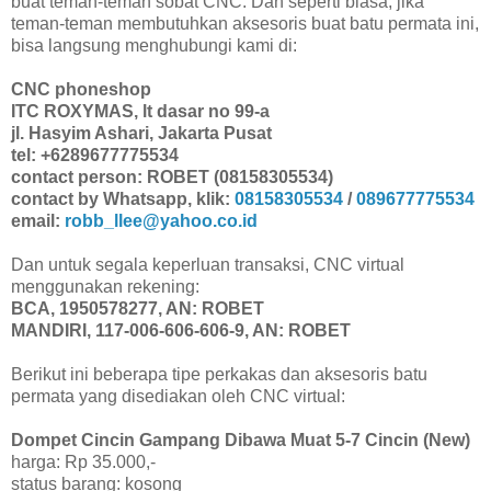
buat teman-teman sobat CNC. Dan seperti biasa, jika
teman-teman membutuhkan aksesoris buat batu permata ini,
bisa langsung menghubungi kami di:
CNC phoneshop
ITC ROXYMAS, lt dasar no 99-a
jl. Hasyim Ashari, Jakarta Pusat
tel: +6289677775534
contact person: ROBET (08158305534)
contact by Whatsapp, klik:
08158305534
/
089677775534
email:
robb_llee@yahoo.co.id
Dan untuk segala keperluan transaksi, CNC virtual
menggunakan rekening:
BCA, 1950578277, AN: ROBET
MANDIRI, 117-006-606-606-9, AN: ROBET
Berikut ini beberapa tipe perkakas dan aksesoris batu
permata yang disediakan oleh CNC virtual:
Dompet Cincin Gampang Dibawa Muat 5-7 Cincin (New)
harga: Rp 35.000,-
status barang: kosong