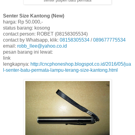
senter pulpen batu permata
Senter Size Kantong (New)
harga: Rp 50.000,-
status barang: kosong
contact person: ROBET (08158305534)
contact by Whatsapp, klik:
08158305534
/
089677775534
email:
robb_llee@yahoo.co.id
pesan barang ini lewat:
link
lengkapnya:
http://cncphoneshop.blogspot.co.id/2016/05/jua
l-senter-batu-permata-lampu-terang-size-kantong.html