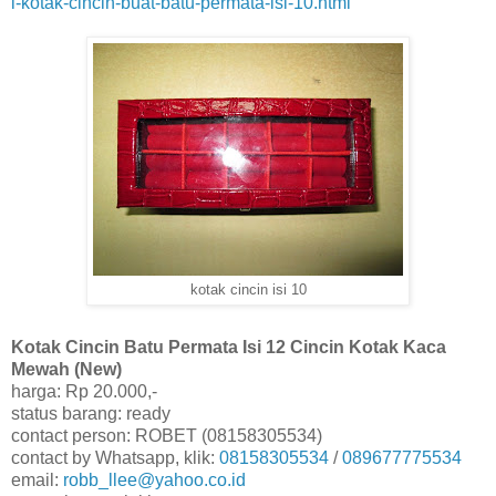
l-kotak-cincin-buat-batu-permata-isi-10.html
kotak cincin isi 10
Kotak Cincin Batu Permata Isi 12 Cincin Kotak Kaca
Mewah (New)
harga: Rp 20.000,-
status barang: ready
contact person: ROBET (08158305534)
contact by Whatsapp, klik:
08158305534
/
089677775534
email:
robb_llee@yahoo.co.id