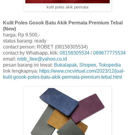
kulit poles akik permata
Kulit Poles Gosok Batu Akik Permata Premium Tebal
(New)
harga: Rp 9.500,-
status barang: ready
contact person: ROBET (08158305534)
contact by Whatsapp, klik:
08158305534
/
089677775534
email:
robb_llee@yahoo.co.id
pesan barang ini lewat:
Bukalapak
,
Shopee
,
Tokopedia
link lengkapnya:
https://www.cncvirtual.com/2023/12/jual-
kulit-gosok-poles-batu-akik-permata-premium-tebal.html