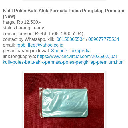
Kulit Poles Batu Akik Permata Poles Pengkilap Premium
(New)
harga: Rp 12.500,-
status barang: ready
contact person: ROBET (08158305534)
contact by Whatsapp, klik:
08158305534
/
089677775534
email:
robb_llee@yahoo.co.id
pesan barang ini lewat:
Shopee
,
Tokopedia
link lengkapnya:
https://www.cncvirtual.com/2025/02/jual-
kulit-poles-batu-akik-permata-poles-pengkilap-premium.html