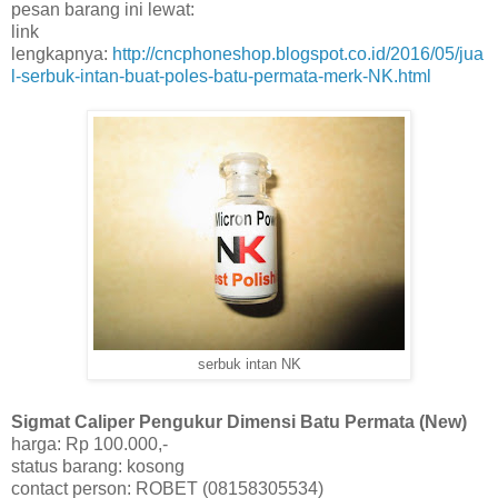
pesan barang ini lewat:
link
lengkapnya:
http://cncphoneshop.blogspot.co.id/2016/05/jua
l-serbuk-intan-buat-poles-batu-permata-merk-NK.html
serbuk intan NK
Sigmat Caliper Pengukur Dimensi Batu Permata (New)
harga: Rp 100.000,-
status barang: kosong
contact person: ROBET (08158305534)