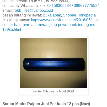
contact person: ROBET (08158305534)
contact by Whatsapp, klik:
08158305534
/
089677775534
email:
robb_llee@yahoo.co.id
pesan barang ini lewat:
Bukalapak
,
Shopee
,
Tokopedia
link lengkapnya:
https://www.cncvirtual.com/2016/05/jual-
senter-batu-permata-merangkap-powerbank-terang-ms-
129sb.html
senter Mitsuyama MS-129SB
Senter Model Pulpen Jual Per-lusin 12 pcs (New)