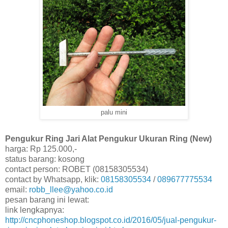
palu mini
Pengukur Ring Jari Alat Pengukur Ukuran Ring (New)
harga: Rp 125.000,-
status barang: kosong
contact person: ROBET (08158305534)
contact by Whatsapp, klik:
08158305534
/
089677775534
email:
robb_llee@yahoo.co.id
pesan barang ini lewat:
link lengkapnya:
http://cncphoneshop.blogspot.co.id/2016/05/jual-pengukur-