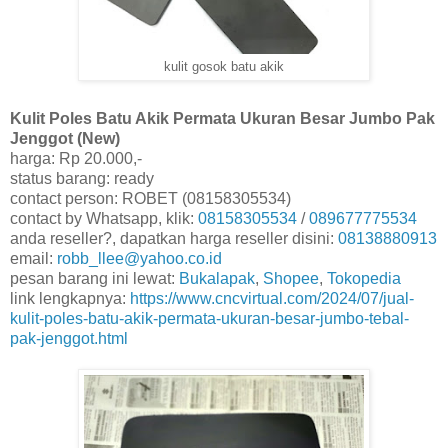
kulit gosok batu akik
Kulit Poles Batu Akik Permata Ukuran Besar Jumbo Pak
Jenggot (New)
harga: Rp 20.000,-
status barang: ready
contact person: ROBET (08158305534)
contact by Whatsapp, klik:
08158305534
/
089677775534
anda reseller?, dapatkan harga reseller disini:
08138880913
email:
robb_llee@yahoo.co.id
pesan barang ini lewat:
Bukalapak
,
Shopee
,
Tokopedia
link lengkapnya:
https://www.cncvirtual.com/2024/07/jual-
kulit-poles-batu-akik-permata-ukuran-besar-jumbo-tebal-
pak-jenggot.html