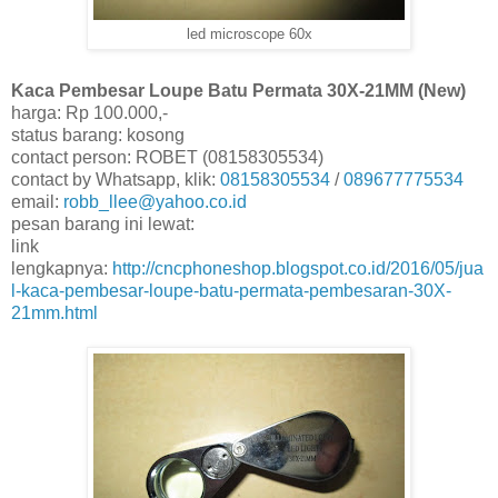
led microscope 60x
Kaca Pembesar Loupe Batu Permata 30X-21MM (New)
harga: Rp 100.000,-
status barang: kosong
contact person: ROBET (08158305534)
contact by Whatsapp, klik:
08158305534
/
089677775534
email:
robb_llee@yahoo.co.id
pesan barang ini lewat:
link
lengkapnya:
http://cncphoneshop.blogspot.co.id/2016/05/jua
l-kaca-pembesar-loupe-batu-permata-pembesaran-30X-
21mm.html