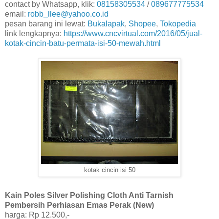
contact by Whatsapp, klik:
08158305534
/
089677775534
email:
robb_llee@yahoo.co.id
pesan barang ini lewat:
Bukalapak
,
Shopee
,
Tokopedia
link lengkapnya:
https://www.cncvirtual.com/2016/05/jual-
kotak-cincin-batu-permata-isi-50-mewah.html
kotak cincin isi 50
Kain Poles Silver Polishing Cloth Anti Tarnish
Pembersih Perhiasan Emas Perak (New)
harga: Rp 12.500,-