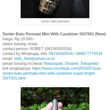
senter batu permata
Senter Batu Permata Mini With Carabiner SNT001 (New)
harga: Rp 20.000,-
status barang: ready
contact person: ROBET (08158305534)
contact by Whatsapp, klik:
08158305534
/
089677775534
email:
robb_llee@yahoo.co.id
pesan barang ini lewat:
Bukalapak
,
Shopee
,
Tokopedia
link lengkapnya:
https://www.cncvirtual.com/2018/07/jual-
senter-batu-permata-mini-with-carabiner-super-bright-
SNT001.html