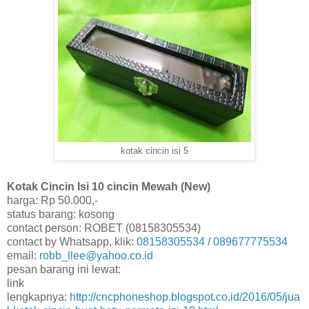
kotak cincin isi 5
Kotak Cincin Isi 10 cincin Mewah (New)
harga: Rp 50.000,-
status barang: kosong
contact person: ROBET (08158305534)
contact by Whatsapp, klik:
08158305534
/
089677775534
email:
robb_llee@yahoo.co.id
pesan barang ini lewat:
link
lengkapnya:
http://cncphoneshop.blogspot.co.id/2016/05/jua