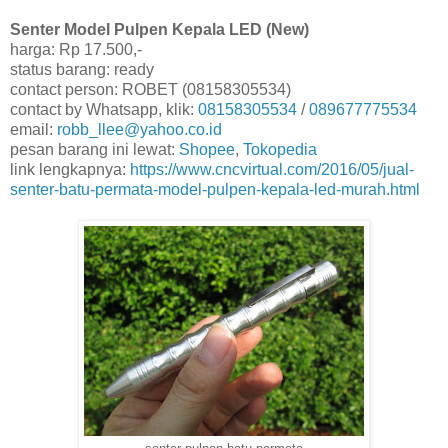
Senter Model Pulpen Kepala LED (New)
harga: Rp 17.500,-
status barang: ready
contact person: ROBET (08158305534)
contact by Whatsapp, klik:
08158305534
/
089677775534
email:
robb_llee@yahoo.co.id
pesan barang ini lewat:
Shopee
,
Tokopedia
link lengkapnya:
https://www.cncvirtual.com/2016/05/jual-
senter-batu-permata-model-pulpen-kepala-led-murah.html