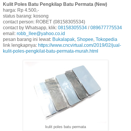
Kulit Poles Batu Pengkilap Batu Permata (New)
harga: Rp 4.500,-
status barang: kosong
contact person: ROBET (08158305534)
contact by Whatsapp, klik:
08158305534
/
089677775534
email:
robb_llee@yahoo.co.id
pesan barang ini lewat:
Bukalapak
,
Shopee
,
Tokopedia
link lengkapnya:
https://www.cncvirtual.com/2019/02/jual-
kulit-poles-pengkilat-batu-permata-murah.html
kulit poles batu permata