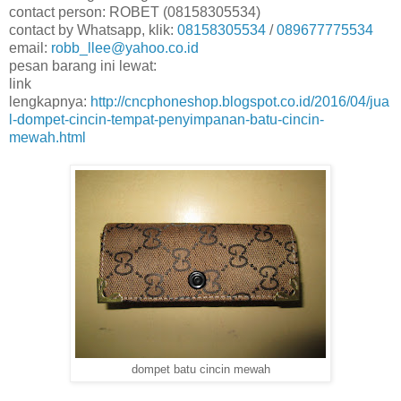
contact person: ROBET (08158305534)
contact by Whatsapp, klik:
08158305534
/
089677775534
email:
robb_llee@yahoo.co.id
pesan barang ini lewat:
link
lengkapnya:
http://cncphoneshop.blogspot.co.id/2016/04/jua
l-dompet-cincin-tempat-penyimpanan-batu-cincin-
mewah.html
dompet batu cincin mewah