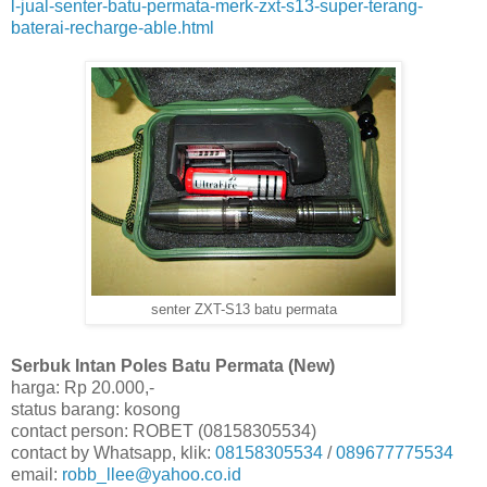
l-jual-senter-batu-permata-merk-zxt-s13-super-terang-
baterai-recharge-able.html
senter ZXT-S13 batu permata
Serbuk Intan Poles Batu Permata (New)
harga: Rp 20.000,-
status barang: kosong
contact person: ROBET (08158305534)
contact by Whatsapp, klik:
08158305534
/
089677775534
email:
robb_llee@yahoo.co.id