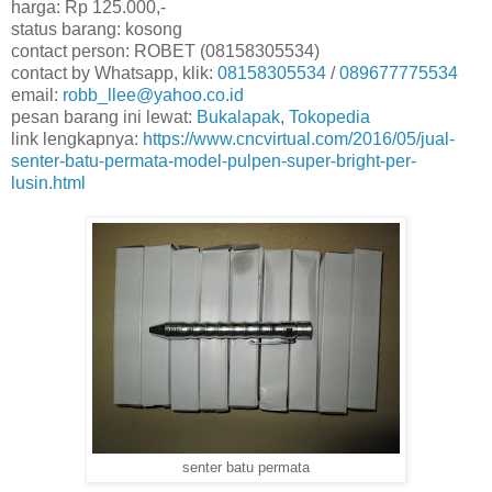
harga: Rp 125.000,-
status barang: kosong
contact person: ROBET (08158305534)
contact by Whatsapp, klik:
08158305534
/
089677775534
email:
robb_llee@yahoo.co.id
pesan barang ini lewat:
Bukalapak
,
Tokopedia
link lengkapnya:
https://www.cncvirtual.com/2016/05/jual-
senter-batu-permata-model-pulpen-super-bright-per-
lusin.html
senter batu permata