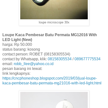
loupe microscope 30x
Loupe Kaca Pembesar Batu Permata MG12016 With
LED Light (New)
harga: Rp 50.000
status barang: kosong
contact person: ROBET (08158305534)
contact by Whatsapp, klik:
08158305534
/
089677775534
email:
robb_llee@yahoo.co.id
pesan barang ini lewat:
link lengkapnya:
https://cncphoneshop.blogspot.com/2019/03/jual-loupe-
kaca-pembesar-batu-permata-mg21016-with-led-light.html