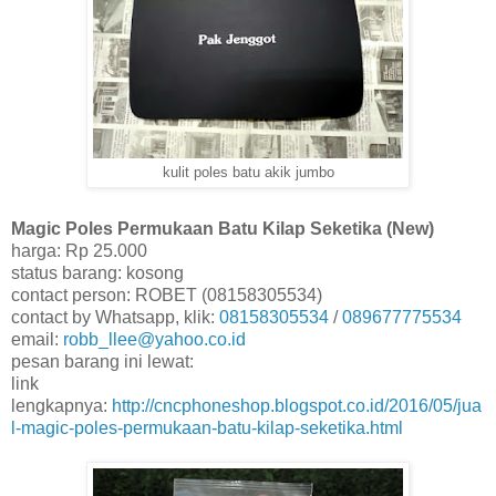
kulit poles batu akik jumbo
Magic Poles Permukaan Batu Kilap Seketika (New)
harga: Rp 25.000
status barang: kosong
contact person: ROBET (08158305534)
contact by Whatsapp, klik:
08158305534
/
089677775534
email:
robb_llee@yahoo.co.id
pesan barang ini lewat:
link
lengkapnya:
http://cncphoneshop.blogspot.co.id/2016/05/jua
l-magic-poles-permukaan-batu-kilap-seketika.html