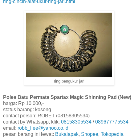
ring-cincin-alat-ukur-ring-jari.html
ring pengukur jari
Poles Batu Permata Spartax Magic Shinning Pad (New)
harga: Rp 10.000,-
status barang: kosong
contact person: ROBET (08158305534)
contact by Whatsapp, klik:
08158305534
/
089677775534
email:
robb_llee@yahoo.co.id
pesan barang ini lewat:
Bukalapak
,
Shopee
,
Tokopedia