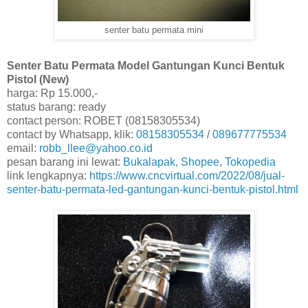
senter batu permata mini
Senter Batu Permata Model Gantungan Kunci Bentuk
Pistol (New)
harga: Rp 15.000,-
status barang: ready
contact person: ROBET (08158305534)
contact by Whatsapp, klik:
08158305534
/
089677775534
email:
robb_llee@yahoo.co.id
pesan barang ini lewat:
Bukalapak
,
Shopee
,
Tokopedia
link lengkapnya:
https://www.cncvirtual.com/2022/08/jual-
senter-batu-permata-led-gantungan-kunci-bentuk-pistol.html