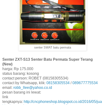
senter SWAT batu permata
Senter ZXT-S13 Senter Batu Permata Super Terang
(New)
harga: Rp 175.000
status barang: kosong
contact person: ROBET (08158305534)
contact by Whatsapp, klik:
08158305534
/
089677775534
email:
robb_llee@yahoo.co.id
pesan barang ini lewat:
link
lengkapnya:
http://cncphoneshop.blogspot.co.id/2016/05/jua