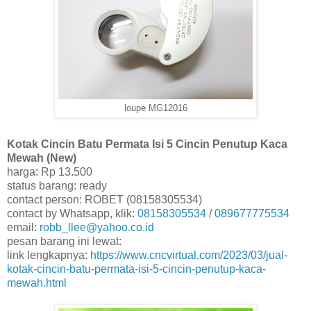
loupe MG12016
Kotak Cincin Batu Permata Isi 5 Cincin Penutup Kaca
Mewah (New)
harga: Rp 13.500
status barang: ready
contact person: ROBET (08158305534)
contact by Whatsapp, klik:
08158305534
/
089677775534
email:
robb_llee@yahoo.co.id
pesan barang ini lewat:
link lengkapnya:
https://www.cncvirtual.com/2023/03/jual-
kotak-cincin-batu-permata-isi-5-cincin-penutup-kaca-
mewah.html