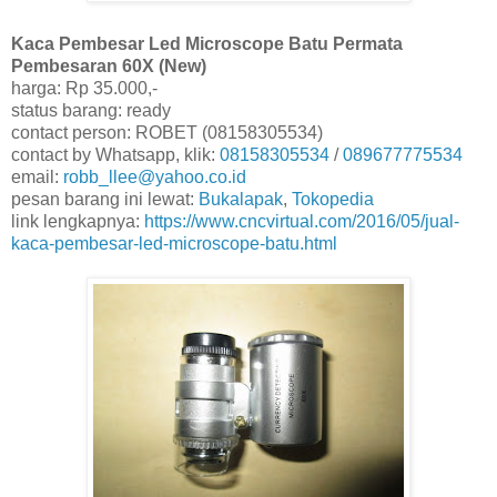
Kaca Pembesar Led Microscope Batu Permata
Pembesaran 60X (New)
harga: Rp 35.000,-
status barang: ready
contact person: ROBET (08158305534)
contact by Whatsapp, klik:
08158305534
/
089677775534
email:
robb_llee@yahoo.co.id
pesan barang ini lewat:
Bukalapak
,
Tokopedia
link lengkapnya:
https://www.cncvirtual.com/2016/05/jual-
kaca-pembesar-led-microscope-batu.html