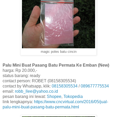
magic poles batu cincin
Palu Mini Buat Pasang Batu Permata Ke Emban (New)
harga: Rp 20.000,-
status barang: ready
contact person: ROBET (08158305534)
contact by Whatsapp, klik:
08158305534
/
089677775534
email:
robb_llee@yahoo.co.id
pesan barang ini lewat:
Shopee
,
Tokopedia
link lengkapnya:
https://www.cncvirtual.com/2016/05/jual-
palu-mini-buat-pasang-batu-permata.html