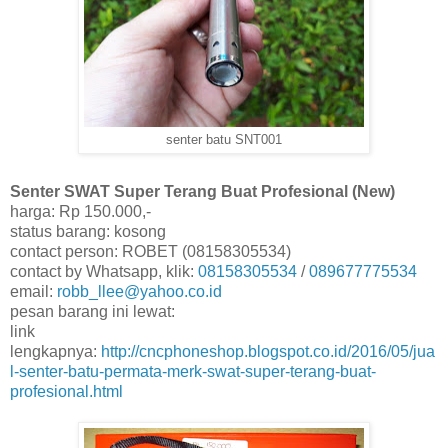
senter batu SNT001
Senter SWAT Super Terang Buat Profesional (New)
harga: Rp 150.000,-
status barang: kosong
contact person: ROBET (08158305534)
contact by Whatsapp, klik:
08158305534
/
089677775534
email:
robb_llee@yahoo.co.id
pesan barang ini lewat:
link
lengkapnya:
http://cncphoneshop.blogspot.co.id/2016/05/jua
l-senter-batu-permata-merk-swat-super-terang-buat-
profesional.html