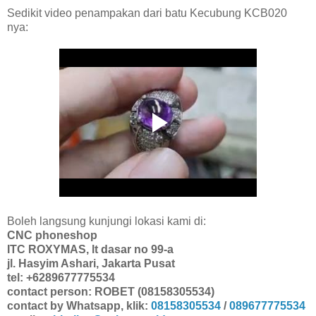
Sedikit video penampakan dari batu Kecubung KCB020
nya:
Boleh langsung kunjungi lokasi kami di:
CNC phoneshop
ITC ROXYMAS, lt dasar no 99-a
jl. Hasyim Ashari, Jakarta Pusat
tel: +6289677775534
contact person: ROBET (08158305534)
contact by Whatsapp, klik:
08158305534
/
089677775534