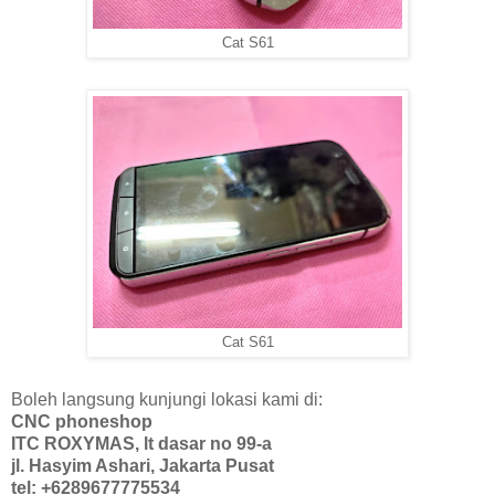
Cat S61
Cat S61
Boleh langsung kunjungi lokasi kami di:
CNC phoneshop
ITC ROXYMAS, lt dasar no 99-a
jl. Hasyim Ashari, Jakarta Pusat
tel: +6289677775534