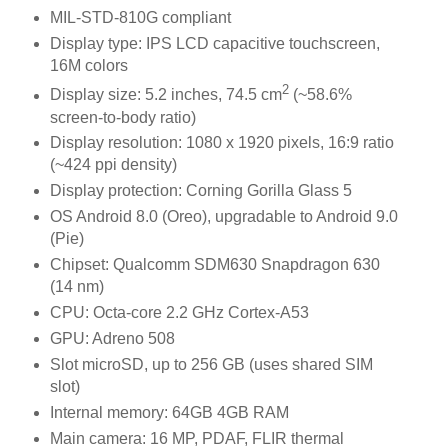
MIL-STD-810G compliant
Display type: IPS LCD capacitive touchscreen,
16M colors
2
Display size: 5.2 inches, 74.5 cm
(~58.6%
screen-to-body ratio)
Display resolution: 1080 x 1920 pixels, 16:9 ratio
(~424 ppi density)
Display protection: Corning Gorilla Glass 5
OS Android 8.0 (Oreo), upgradable to Android 9.0
(Pie)
Chipset: Qualcomm SDM630 Snapdragon 630
(14 nm)
CPU: Octa-core 2.2 GHz Cortex-A53
GPU: Adreno 508
Slot microSD, up to 256 GB (uses shared SIM
slot)
Internal memory: 64GB 4GB RAM
Main camera: 16 MP, PDAF, FLIR thermal