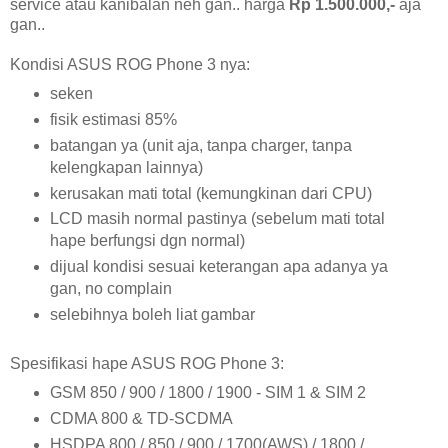
service atau kanibalan neh gan.. harga
Rp 1.500.000,-
aja
gan..
Kondisi ASUS ROG Phone 3 nya:
seken
fisik estimasi 85%
batangan ya (unit aja, tanpa charger, tanpa
kelengkapan lainnya)
kerusakan mati total (kemungkinan dari CPU)
LCD masih normal pastinya (sebelum mati total
hape berfungsi dgn normal)
dijual kondisi sesuai keterangan apa adanya ya
gan, no complain
selebihnya boleh liat gambar
Spesifikasi hape ASUS ROG Phone 3:
GSM 850 / 900 / 1800 / 1900 - SIM 1 & SIM 2
CDMA 800 & TD-SCDMA
HSDPA 800 / 850 / 900 / 1700(AWS) / 1800 /