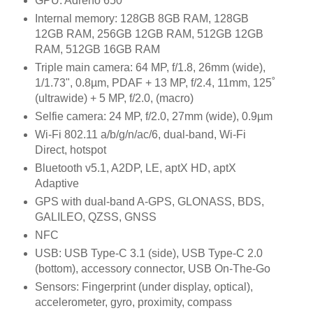
GPU: Adreno 650
Internal memory: 128GB 8GB RAM, 128GB
12GB RAM, 256GB 12GB RAM, 512GB 12GB
RAM, 512GB 16GB RAM
Triple main camera: 64 MP, f/1.8, 26mm (wide),
1/1.73", 0.8µm, PDAF + 13 MP, f/2.4, 11mm, 125˚
(ultrawide) + 5 MP, f/2.0, (macro)
Selfie camera: 24 MP, f/2.0, 27mm (wide), 0.9µm
Wi-Fi 802.11 a/b/g/n/ac/6, dual-band, Wi-Fi
Direct, hotspot
Bluetooth v5.1, A2DP, LE, aptX HD, aptX
Adaptive
GPS with dual-band A-GPS, GLONASS, BDS,
GALILEO, QZSS, GNSS
NFC
USB: USB Type-C 3.1 (side), USB Type-C 2.0
(bottom), accessory connector, USB On-The-Go
Sensors: Fingerprint (under display, optical),
accelerometer, gyro, proximity, compass