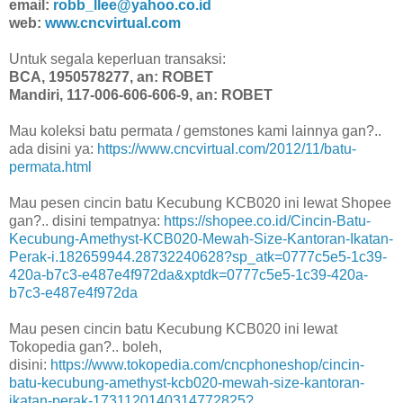
email:
robb_llee@yahoo.co.id
web:
www.cncvirtual.com
Untuk segala keperluan transaksi:
BCA, 1950578277, an: ROBET
Mandiri, 117-006-606-606-9, an: ROBET
Mau koleksi batu permata / gemstones kami lainnya gan?..
ada disini ya:
https://www.cncvirtual.com/2012/11/batu-
permata.html
Mau pesen cincin batu Kecubung KCB020 ini lewat Shopee
gan?.. disini tempatnya:
https://shopee.co.id/Cincin-Batu-
Kecubung-Amethyst-KCB020-Mewah-Size-Kantoran-Ikatan-
Perak-i.182659944.28732240628?sp_atk=0777c5e5-1c39-
420a-b7c3-e487e4f972da&xptdk=0777c5e5-1c39-420a-
b7c3-e487e4f972da
Mau pesen cincin batu Kecubung KCB020 ini lewat
Tokopedia gan?.. boleh,
disini:
https://www.tokopedia.com/cncphoneshop/cincin-
batu-kecubung-amethyst-kcb020-mewah-size-kantoran-
ikatan-perak-1731120140314772825?