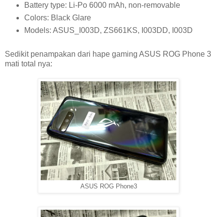
Battery type: Li-Po 6000 mAh, non-removable
Colors: Black Glare
Models: ASUS_I003D, ZS661KS, I003DD, I003D
Sedikit penampakan dari hape gaming ASUS ROG Phone 3
mati total nya:
ASUS ROG Phone3