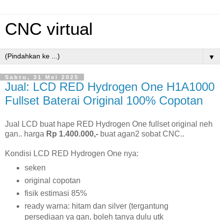
CNC virtual
▼
Sabtu, 31 Mei 2025
Jual: LCD RED Hydrogen One H1A1000
Fullset Baterai Original 100% Copotan
Jual LCD buat hape RED Hydrogen One fullset original neh
gan.. harga
Rp 1.400.000,-
buat agan2 sobat CNC..
Kondisi LCD RED Hydrogen One nya:
seken
original copotan
fisik estimasi 85%
ready warna: hitam dan silver (tergantung
persediaan ya gan, boleh tanya dulu utk