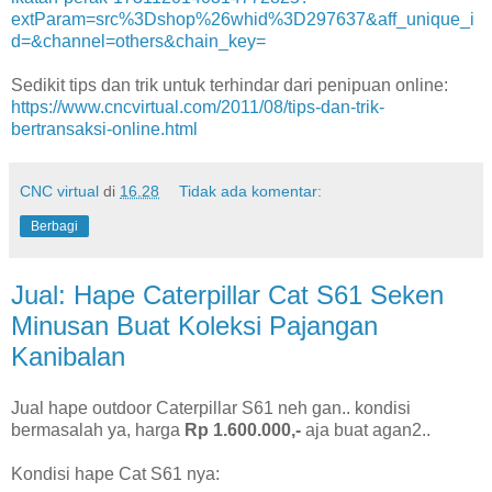
extParam=src%3Dshop%26whid%3D297637&aff_unique_i
d=&channel=others&chain_key=
Sedikit tips dan trik untuk terhindar dari penipuan online:
https://www.cncvirtual.com/2011/08/tips-dan-trik-
bertransaksi-online.html
CNC virtual
di
16.28
Tidak ada komentar:
Berbagi
Jual: Hape Caterpillar Cat S61 Seken
Minusan Buat Koleksi Pajangan
Kanibalan
Jual hape outdoor Caterpillar S61 neh gan.. kondisi
bermasalah ya, harga
Rp 1.600.000,-
aja buat agan2..
Kondisi hape Cat S61 nya: