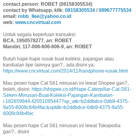
contact person: ROBET (08158305534)
contact by Whatsapp, klik:
08158305534
/
089677775534
email:
robb_llee@yahoo.co.id
web:
www.cncvirtual.com
Untuk segala keperluan transaksi:
BCA, 1950578277, an: ROBET
Mandiri, 117-006-606-606-9, an: ROBET
Butuh hape-hape rusak buat koleksi, pajangan atau
kanibalan tipe lainnya gan?.. ada disini ya:
https://www.cncvirtual.com/2014/11/handphone-rusak.html
Mau pesen hape Cat S61 minusan ini lewat Shopee gan?..
boleh, disini:
https://shopee.co.id/Hape-Caterpillar-Cat-S61-
Seken-Minusan-Buat-Koleksi-Pajangan-Kanibalan-
i.182659944.42051095447?sp_atk=b2ddbdce-0db9-4375-
9a55-6008c84b4fac&xptdk=b2ddbdce-0db9-4375-9a55-
6008c84b4fac
Mau pesen hape Cat S61 minusan ini lewat Tokopedia
gan?.. disini