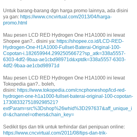
Untuk barang-barang dgn harga promo lainnya, ada disini
ya gan:
https://www.cncvirtual.com/2013/04/harga-
promo.html
Mau pesen LCD RED Hydrogen One H1A1000 ini lewat
Shopee gan?.. disini ya:
https://shopee.co.id/LCD-RED-
Hydrogen-One-H1A1000-Fullset-Baterai-Original-100-
Copotan-i.182659944.29925056672?sp_atk=338a5557-
6303-4df2-9baa-ae1cbd98971d&xptdk=338a5557-6303-
4df2-9baa-ae1cbd98971d
Mau pesen LCD RED Hydrogen One H1A1000 ini lewat
Tokopedia gan?.. boleh,
disini:
https://www.tokopedia.com/cncphoneshop/lcd-red-
hydrogen-one-h1a1000-fullset-baterai-original-100-copotan-
1730833275189298521?
extParam=src%3Dshop%26whid%3D297637&aff_unique_i
d=&channel=others&chain_key=
Sedikit tips dan trik untuk terhindar dari penipuan online:
https://www.cncvirtual.com/2011/08/tips-dan-trik-