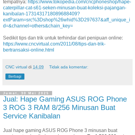
tempatnya:
https://www.tokopedia.com/cncphoneshop/hape-
caterpillar-cat-s61-seken-minusan-buat-koleksi-pajangan-
kanibalan-1731431718089688409?
extParam=src%3Dshop%26whid%3D297637&aff_unique_i
d=&channel=others&chain_key=
Sedikit tips dan trik untuk terhindar dari penipuan online:
https://www.cncvirtual.com/2011/08/tips-dan-trik-
bertransaksi-online.html
CNC virtual
di
14.09
Tidak ada komentar:
Berbagi
Jumat, 30 Mei 2025
Jual: Hape Gaming ASUS ROG Phone
3 ROG 3 RAM 8/256 Minusan Buat
Service Kanibalan
Jual hape gaming ASUS ROG Phone 3 minusan buat