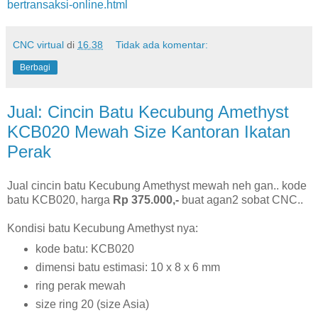
bertransaksi-online.html
CNC virtual
di
16.38
Tidak ada komentar:
Berbagi
Jual: Cincin Batu Kecubung Amethyst
KCB020 Mewah Size Kantoran Ikatan
Perak
Jual cincin batu Kecubung Amethyst mewah neh gan.. kode
batu KCB020, harga
Rp 375.000,-
buat agan2 sobat CNC..
Kondisi batu Kecubung Amethyst nya:
kode batu: KCB020
dimensi batu estimasi: 10 x 8 x 6 mm
ring perak mewah
size ring 20 (size Asia)