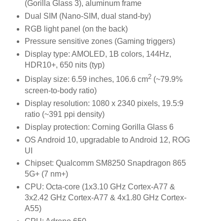
(Gorilla Glass 3), aluminum frame
Dual SIM (Nano-SIM, dual stand-by)
RGB light panel (on the back)
Pressure sensitive zones (Gaming triggers)
Display type: AMOLED, 1B colors, 144Hz,
HDR10+, 650 nits (typ)
2
Display size: 6.59 inches, 106.6 cm
(~79.9%
screen-to-body ratio)
Display resolution: 1080 x 2340 pixels, 19.5:9
ratio (~391 ppi density)
Display protection: Corning Gorilla Glass 6
OS Android 10, upgradable to Android 12, ROG
UI
Chipset: Qualcomm SM8250 Snapdragon 865
5G+ (7 nm+)
CPU: Octa-core (1x3.10 GHz Cortex-A77 &
3x2.42 GHz Cortex-A77 & 4x1.80 GHz Cortex-
A55)