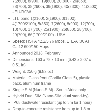
7(2600), 8(900), 19(800), 20(800), 26(850),
28(700), 38(2600), 39(1900), 40(2300), 41(2500)
- EU/ROW
LTE band 1(2100), 2(1900), 3(1800),
4(1700/2100), 5(850), 7(2600), 8(900), 12(700),
13(700), 17(700), 25(1900), 26(850), 28(700),
29(700), 66(1700/2100) - USA
Speed: HSPA 42.2/5.76 Mbps, LTE-A (3CA)
Cat12 600/150 Mbps
Announced 2018, February
Dimensions: 163 x 78 x 13 mm (6.42 x 3.07 x
0.51 in)
Weight: 250 g (8.82 oz)
Material: Glass front (Gorilla Glass 5), plastic
back, aluminum frame
Single SIM (Nano-SIM) - South Africa only
Hybrid Dual SIM (Nano-SIM, dual stand-by)
IP68 dust/water resistant (up to 3m for 1 hour)
Drop-to-concrete resistance from up to 1.8 m