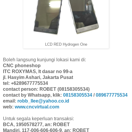
LCD RED Hydrogen One
Boleh langsung kunjungi lokasi kami di:
CNC phoneshop
ITC ROXYMAS, lt dasar no 99-a
jl. Hasyim Ashari, Jakarta Pusat
tel: +6289677775534
contact person: ROBET (08158305534)
contact by Whatsapp, klik:
08158305534
/
089677775534
email:
robb_llee@yahoo.co.id
web:
www.cncvirtual.com
Untuk segala keperluan transaksi:
BCA, 1950578277, an: ROBET
Mandiri, 117-006-606-606-9, an: ROBET