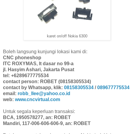
karet on/off Nokia 6300
Boleh langsung kunjungi lokasi kami di:
CNC phoneshop
ITC ROXYMAS, lt dasar no 99-a
jl. Hasyim Ashari, Jakarta Pusat
tel: +6289677775534
contact person: ROBET (08158305534)
contact by Whatsapp, klik:
08158305534
/
089677775534
email:
robb_llee@yahoo.co.id
web:
www.cncvirtual.com
Untuk segala keperluan transaksi:
BCA, 1950578277, an: ROBET
Mandiri, 117-006-606-606-9, an: ROBET