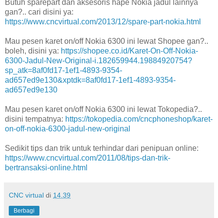
Butuh sparepart dan aksesoris hape Nokia jadul lainnya
gan?.. cari disini ya:
https://www.cncvirtual.com/2013/12/spare-part-nokia.html
Mau pesen karet on/off Nokia 6300 ini lewat Shopee gan?..
boleh, disini ya:
https://shopee.co.id/Karet-On-Off-Nokia-
6300-Jadul-New-Original-i.182659944.19884920754?
sp_atk=8af0fd17-1ef1-4893-9354-
ad657ed9e130&xptdk=8af0fd17-1ef1-4893-9354-
ad657ed9e130
Mau pesen karet on/off Nokia 6300 ini lewat Tokopedia?..
disini tempatnya:
https://tokopedia.com/cncphoneshop/karet-
on-off-nokia-6300-jadul-new-original
Sedikit tips dan trik untuk terhindar dari penipuan online:
https://www.cncvirtual.com/2011/08/tips-dan-trik-
bertransaksi-online.html
CNC virtual
di
14.39
Berbagi