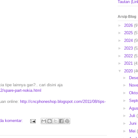
Tautan (Lin
Arsip Blog
►
2026
(9
►
2025
(5
►
2024
(5
►
2023
(5
►
2022
(5
►
2021
(4
▼
2020
(4
►
Des
 tipe lainnya gan?.. cari disini aja
►
Nov
2/spare-part-nokia.html
►
Okto
►
Sep
puan online:
http://cncphoneshop.blogspot.com/2011/08/tips-
►
Agu
►
Juli
ada komentar:
►
Juni
►
Mei