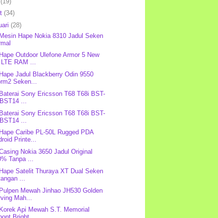
l
(19)
et
(34)
uari
(28)
 Mesin Hape Nokia 8310 Jadul Seken
rmal
 Hape Outdoor Ulefone Armor 5 New
 LTE RAM ...
 Hape Jadul Blackberry Odin 9550
orm2 Seken...
 Baterai Sony Ericsson T68 T68i BST-
BST14 ...
 Baterai Sony Ericsson T68 T68i BST-
BST14 ...
 Hape Caribe PL-50L Rugged PDA
roid Printe...
 Casing Nokia 3650 Jadul Original
0% Tanpa ...
 Hape Satelit Thuraya XT Dual Seken
angan ...
 Pulpen Mewah Jinhao JH530 Golden
ving Mah...
 Korek Api Mewah S.T. Memorial
ont Bright ...