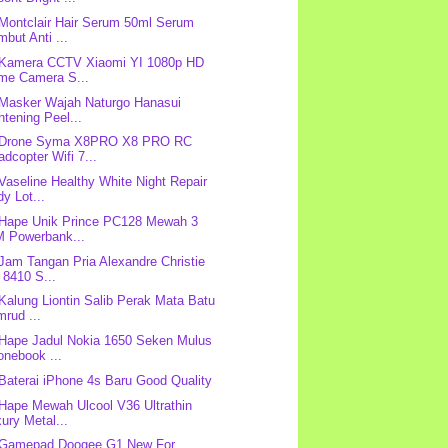
 Montclair Hair Serum 50ml Serum
but Anti ...
 Kamera CCTV Xiaomi YI 1080p HD
me Camera S...
 Masker Wajah Naturgo Hanasui
htening Peel...
: Drone Syma X8PRO X8 PRO RC
dcopter Wifi 7...
 Vaseline Healthy White Night Repair
y Lot...
 Hape Unik Prince PC128 Mewah 3
M Powerbank...
 Jam Tangan Pria Alexandre Christie
 8410 S...
 Kalung Liontin Salib Perak Mata Batu
rud ...
 Hape Jadul Nokia 1650 Seken Mulus
onebook ...
 Baterai iPhone 4s Baru Good Quality
 Hape Mewah Ulcool V36 Ultrathin
ury Metal...
: Gamepad Doogee G1 New For