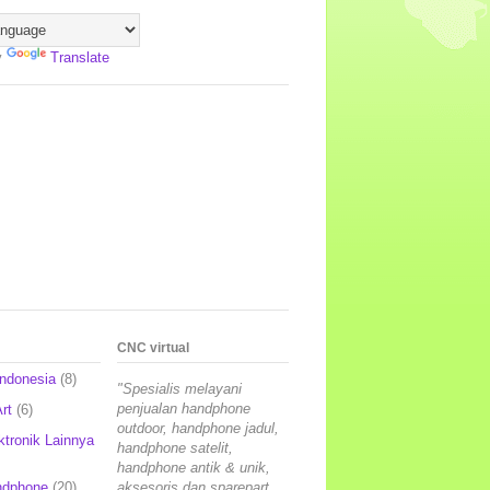
y
Translate
CNC virtual
Indonesia
(8)
"Spesialis melayani
penjualan handphone
rt
(6)
outdoor, handphone jadul,
ktronik Lainnya
handphone satelit,
handphone antik & unik,
ndphone
(20)
aksesoris dan sparepart,