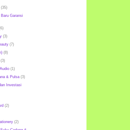
(35)
Baru Garansi
(6)
y
(3)
eauty
(7)
h)
(8)
(3)
 Audio
(1)
ana & Pulsa
(3)
an Investasi
rd
(2)
ationery
(2)
 Suku Cadang &