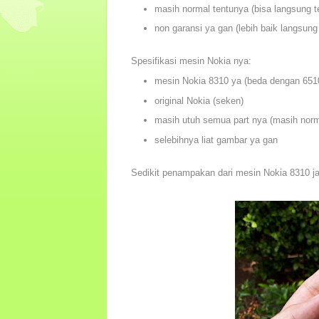
masih normal tentunya (bisa langsung t
non garansi ya gan (lebih baik langsung
Spesifikasi mesin Nokia nya:
mesin Nokia 8310 ya (beda dengan 651
original Nokia (seken)
masih utuh semua part nya (masih norm
selebihnya liat gambar ya gan
Sedikit penampakan dari mesin Nokia 8310 ja