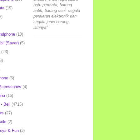
batu permata, barang
ata
(19)
antik, barang seni, segala
peralatan elektronik dan
3)
segala jenis barang
lainnya"
andphone
(10)
il (Saver)
(5)
(23)
3)
)
hone
(6)
Accessories
(4)
una
(16)
- Beli
(4715)
ws
(27)
ole
(2)
oys & Fun
(3)