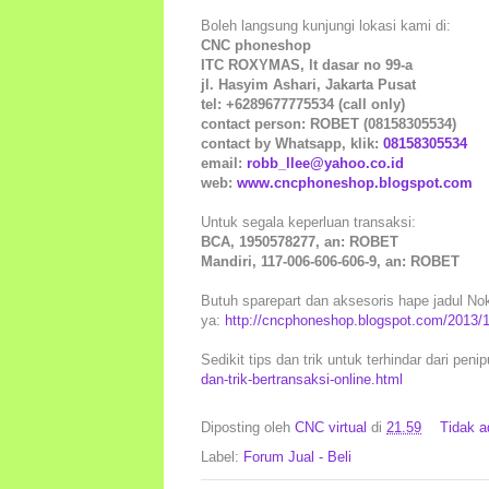
Boleh langsung kunjungi lokasi kami di:
CNC phoneshop
ITC ROXYMAS, lt dasar no 99-a
jl. Hasyim Ashari, Jakarta Pusat
tel: +6289677775534 (call only)
contact person: ROBET (08158305534)
contact by Whatsapp, klik:
08158305534
email:
robb_llee@yahoo.co.id
web:
www.cncphoneshop.blogspot.com
Untuk segala keperluan transaksi:
BCA, 1950578277, an: ROBET
Mandiri, 117-006-606-606-9, an: ROBET
Butuh sparepart dan aksesoris hape jadul Nokia
ya:
http://cncphoneshop.blogspot.com/2013/1
Sedikit tips dan trik untuk terhindar dari peni
dan-trik-bertransaksi-online.html
Diposting oleh
CNC virtual
di
21.59
Tidak 
Label:
Forum Jual - Beli