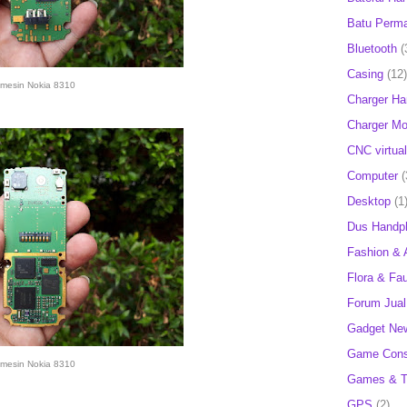
Batu Perm
Bluetooth
(
Casing
(12)
mesin Nokia 8310
Charger H
Charger Mob
CNC virtual
Computer
(
Desktop
(1
Dus Handp
Fashion & 
Flora & Fa
Forum Jual 
Gadget Ne
Game Cons
mesin Nokia 8310
Games & T
GPS
(2)