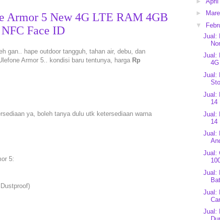
►
Apri
►
Mar
one Armor 5 New 4G LTE RAM 4GB
▼
Febr
 NFC Face ID
Jual:
No
eh gan.. hape outdoor tangguh, tahan air, debu, dan
Jual:
 Ulefone Armor 5.. kondisi baru tentunya, harga
Rp
4G
Jual:
St
Jual:
14 
rsediaan ya, boleh tanya dulu utk ketersediaan warna
Jual:
14 
Jual:
And
Jual:
or 5:
10
Jual:
Bat
 Dustproof)
Jual:
Car
Jual:
Dup