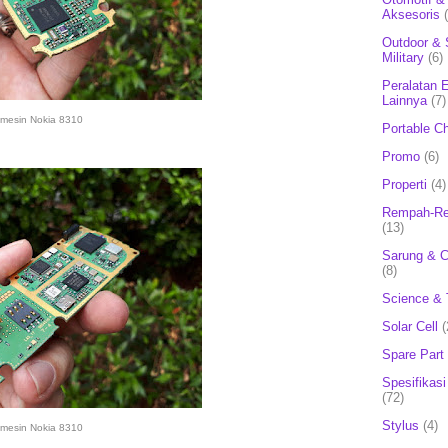
Aksesoris
Outdoor & 
Military
(6)
Peralatan E
Lainnya
(7)
mesin Nokia 8310
Portable C
Promo
(6)
Properti
(4)
Rempah-Re
(13)
Sarung & 
(8)
Science & 
Solar Cell
(
Spare Part
Spesifikasi
(72)
Stylus
(4)
mesin Nokia 8310