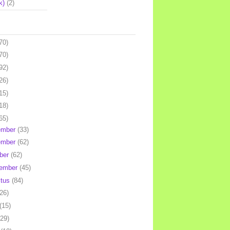
k)
(2)
70)
70)
92)
26)
15)
18)
65)
ember
(33)
ember
(62)
ber
(62)
tember
(45)
stus
(84)
(26)
(15)
(29)