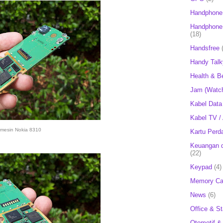
Handphone
Handphone 
(18)
Handsfree
Handy Talk
Health & B
Jam (Watc
Kabel Data
Kabel TV /
mesin Nokia 8310
Kartu Perd
Keuangan d
(22)
Keypad
(4)
Memory Ca
News
(6)
Office & St
Otomotif &