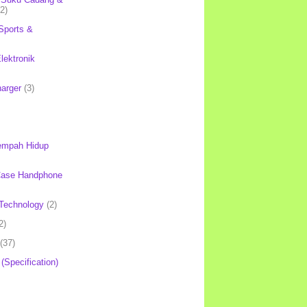
(2)
Sports &
lektronik
harger
(3)
mpah Hidup
Case Handphone
Technology
(2)
2)
(37)
 (Specification)