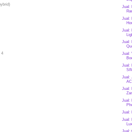
ybrid)
Jual:
Ram
Jual:
Ho
Jual:
Lig
Jual
Qua
 4
Jual:
Bod
Jual:
SI
Jual:
AC
Jual:
Zam
Jual:
Ph
Jual:
Jual:
Lux
Jual