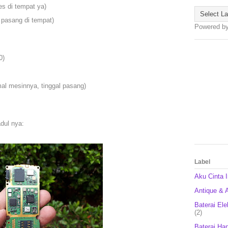
es di tempat ya)
 pasang di tempat)
Powered b
0)
al mesinnya, tinggal pasang)
dul nya:
Label
Aku Cinta 
Antique & A
Baterai Ele
(2)
Baterai Ha