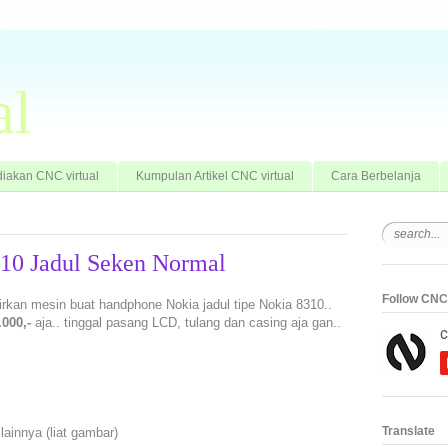
al
iakan CNC virtual
Kumpulan Artikel CNC virtual
Cara Berbelanja
310 Jadul Seken Normal
Follow CNC 
dirkan mesin buat handphone Nokia jadul tipe Nokia 8310..
000,-
aja.. tinggal pasang LCD, tulang dan casing aja gan..
Translate
ainnya (liat gambar)