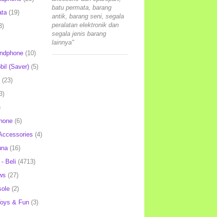
batu permata, barang
ata
(19)
antik, barang seni, segala
peralatan elektronik dan
3)
segala jenis barang
lainnya"
andphone
(10)
il (Saver)
(5)
(23)
3)
)
hone
(6)
Accessories
(4)
una
(16)
- Beli
(4713)
ws
(27)
ole
(2)
oys & Fun
(3)