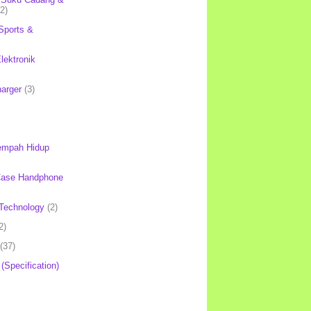
(2)
Sports &
lektronik
harger
(3)
mpah Hidup
Case Handphone
Technology
(2)
2)
(37)
 (Specification)