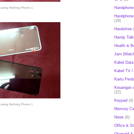
Handphone
casing Nothing Phone 1
Handphone 
(18)
Handsfree
Handy Talk
Health & B
Jam (Watc
Kabel Data
Kabel TV /
Kartu Perd
Keuangan d
(22)
Keypad
(4)
casing Nothing Phone 1
Memory Ca
News
(6)
Office & St
Otomotif &