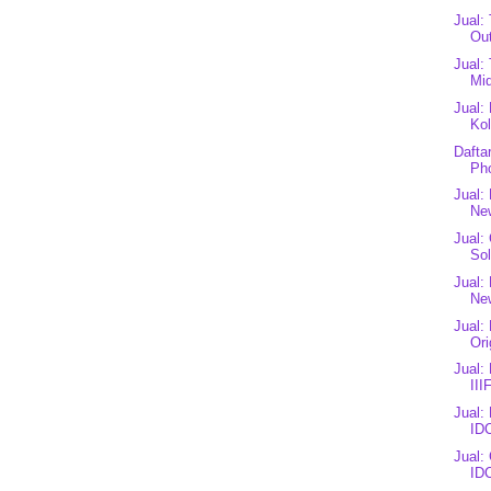
Jual:
Ou
Jual:
Mid
Jual:
Kol
Dafta
Ph
Jual:
New
Jual:
Sol
Jual:
New
Jual:
Or
Jual:
III
Jual:
IDC
Jual:
ID