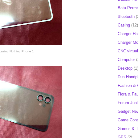
Batu Perm
Bluetooth
(
Casing
(12)
Charger H
Charger Mob
CNC virtual
casing Nothing Phone 1
Computer
(
Desktop
(1
Dus Handp
Fashion & 
Flora & Fa
Forum Jual 
Gadget Ne
Game Cons
Games & T
GPS
(2)