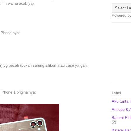
kirim warna acak ya)
Powered b
g Phone nya:
) yg pecah (bukan sarung silikon atau case ya gan,
 Phone 1 originalnya:
Label
Aku Cinta 
Antique & A
Baterai Ele
(2)
Baterai Ha