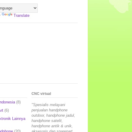
y
Translate
CNC virtual
Indonesia
(8)
"Spesialis melayani
penjualan handphone
rt
(6)
outdoor, handphone jadul,
ktronik Lainnya
handphone satelit,
handphone antik & unik,
ndphone
(20)
aksesoris dan sparepart,