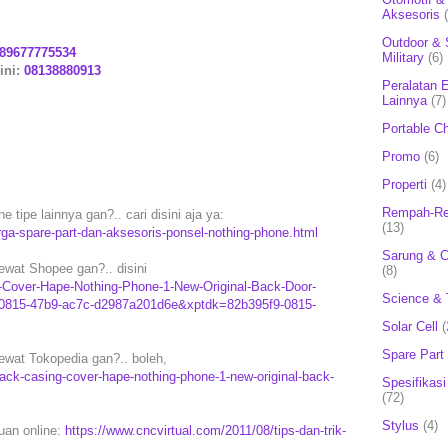
Aksesoris
Outdoor & 
89677775534
Military
(6)
ini:
08138880913
Peralatan E
Lainnya
(7)
Portable C
Promo
(6)
Properti
(4)
Rempah-Re
 tipe lainnya gan?.. cari disini aja ya:
(13)
rga-spare-part-dan-aksesoris-ponsel-nothing-phone.html
Sarung & 
ewat Shopee gan?.. disini
(8)
g-Cover-Hape-Nothing-Phone-1-New-Original-Back-Door-
Science & 
0815-47b9-ac7c-d2987a201d6e&xptdk=82b395f9-0815-
Solar Cell
(
Spare Part
ewat Tokopedia gan?.. boleh,
ck-casing-cover-hape-nothing-phone-1-new-original-back-
Spesifikasi
(72)
Stylus
(4)
puan online:
https://www.cncvirtual.com/2011/08/tips-dan-trik-