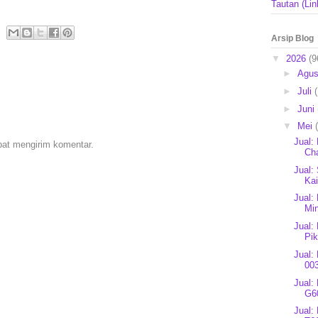
Tautan (Lin
Arsip Blog
▼
2026
(9
►
Agu
►
Juli
►
Juni
▼
Mei
Jual:
pat mengirim komentar.
Cha
Jual: 
Ka
Jual:
Min
Jual:
Pik
Jual:
003
Jual:
G60
Jual: