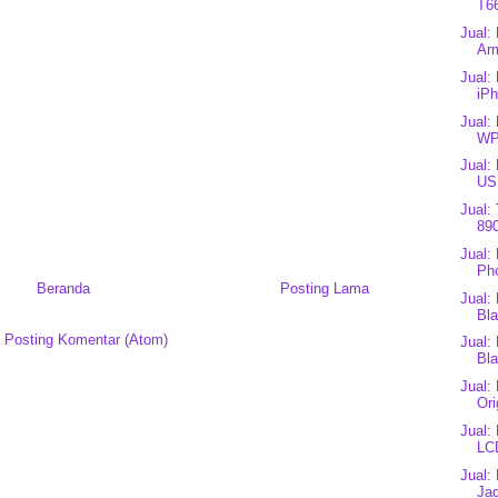
T66
Jual:
Arm
Jual:
iPh
Jual:
WP
Jual:
US
Jual:
890
Jual:
Ph
Beranda
Posting Lama
Jual:
Bla
:
Posting Komentar (Atom)
Jual:
Bl
Jual:
Ori
Jual:
LC
Jual:
Jad