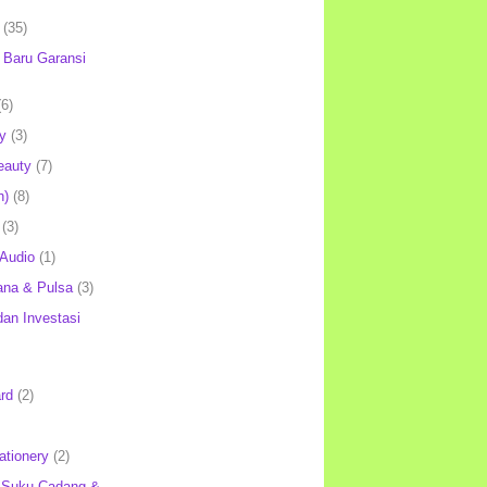
(35)
Baru Garansi
(6)
y
(3)
eauty
(7)
h)
(8)
(3)
 Audio
(1)
ana & Pulsa
(3)
an Investasi
rd
(2)
ationery
(2)
 Suku Cadang &