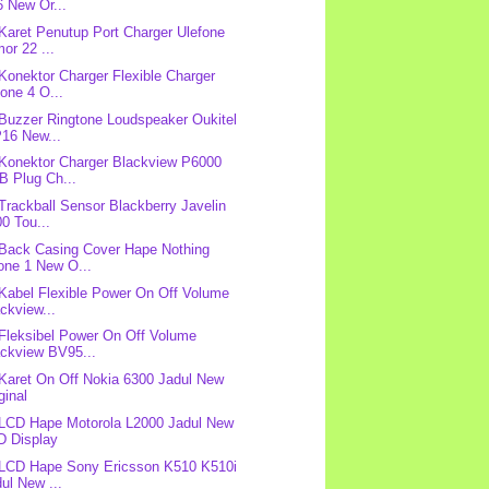
 New Or...
 Karet Penutup Port Charger Ulefone
or 22 ...
 Konektor Charger Flexible Charger
one 4 O...
 Buzzer Ringtone Loudspeaker Oukitel
16 New...
 Konektor Charger Blackview P6000
B Plug Ch...
 Trackball Sensor Blackberry Javelin
0 Tou...
 Back Casing Cover Hape Nothing
one 1 New O...
 Kabel Flexible Power On Off Volume
ckview...
 Fleksibel Power On Off Volume
ackview BV95...
 Karet On Off Nokia 6300 Jadul New
ginal
 LCD Hape Motorola L2000 Jadul New
D Display
 LCD Hape Sony Ericsson K510 K510i
ul New ...