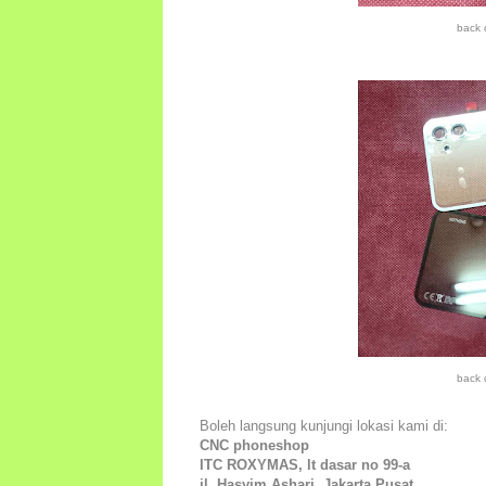
back 
back 
Boleh langsung kunjungi lokasi kami di:
CNC phoneshop
ITC ROXYMAS, lt dasar no 99-a
jl. Hasyim Ashari, Jakarta Pusat