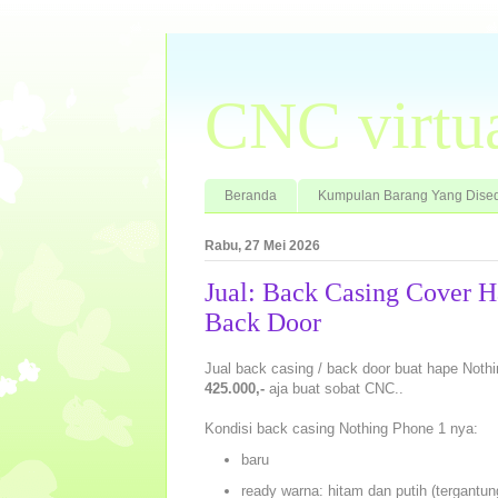
CNC virtu
Beranda
Kumpulan Barang Yang Dised
Rabu, 27 Mei 2026
Jual: Back Casing Cover 
Back Door
Jual back casing / back door buat hape Nothi
425.000,-
aja buat sobat CNC..
Kondisi back casing Nothing Phone 1 nya:
baru
ready warna: hitam dan putih (tergantun