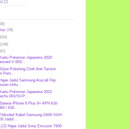
k)
(2)
68)
stus
(39)
(154)
(149)
(97)
 Kartu Pokemon Japanese 2020
rizard V 001/...
Silver Polishing Cloth Anti Tarnish
in Pem...
 Hape Jadul Samsung Anycall Flip
usan Untu...
 Kartu Pokemon Japanese 2022
achu 001/SV-P...
 Baterai iPhone 8 Plus 8+ APN 616-
64 / 616...
 Fleksibel Kabel Samsung G600 SGH-
0 Jadul ...
 LCD Hape Jadul Sony Ericsson T600