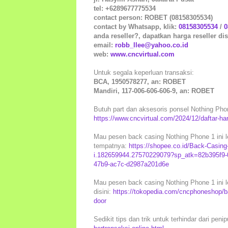
tel: +6289677775534
contact person: ROBET (08158305534)
contact by Whatsapp, klik:
08158305534
/
0
anda reseller?, dapatkan harga reseller dis
email:
robb_llee@yahoo.co.id
web:
www.cncvirtual.com
Untuk segala keperluan transaksi:
BCA, 1950578277, an: ROBET
Mandiri, 117-006-606-606-9, an: ROBET
Butuh part dan aksesoris ponsel Nothing Phone
https://www.cncvirtual.com/2024/12/daftar-ha
Mau pesen back casing Nothing Phone 1 ini l
tempatnya:
https://shopee.co.id/Back-Casin
i.182659944.27570229079?sp_atk=82b395f9-
47b9-ac7c-d2987a201d6e
Mau pesen back casing Nothing Phone 1 ini l
disini:
https://tokopedia.com/cncphoneshop/ba
door
Sedikit tips dan trik untuk terhindar dari peni