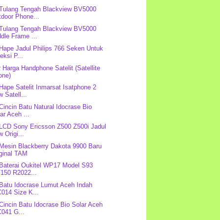
 Tulang Tengah Blackview BV5000
tdoor Phone...
 Tulang Tengah Blackview BV5000
dle Frame ...
 Hape Jadul Philips 766 Seken Untuk
eksi P...
r Harga Handphone Satelit (Satellite
one)
 Hape Satelit Inmarsat Isatphone 2
 Satell...
 Cincin Batu Natural Idocrase Bio
ar Aceh ...
 LCD Sony Ericsson Z500 Z500i Jadul
 Origi...
 Mesin Blackberry Dakota 9900 Baru
iginal TAM
 Baterai Oukitel WP17 Model S93
F150 R2022...
 Batu Idocrase Lumut Aceh Indah
014 Size K...
 Cincin Batu Idocrase Bio Solar Aceh
C041 G...