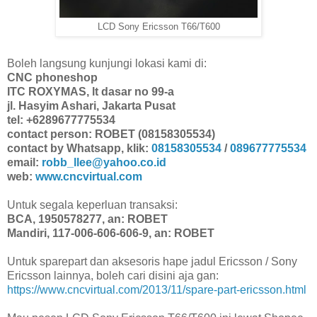
LCD Sony Ericsson T66/T600
Boleh langsung kunjungi lokasi kami di:
CNC phoneshop
ITC ROXYMAS, lt dasar no 99-a
jl. Hasyim Ashari, Jakarta Pusat
tel: +6289677775534
contact person: ROBET (08158305534)
contact by Whatsapp, klik:
08158305534
/
089677775534
email:
robb_llee@yahoo.co.id
web:
www.cncvirtual.com
Untuk segala keperluan transaksi:
BCA, 1950578277, an: ROBET
Mandiri, 117-006-606-606-9, an: ROBET
Untuk sparepart dan aksesoris hape jadul Ericsson / Sony
Ericsson lainnya, boleh cari disini aja gan:
https://www.cncvirtual.com/2013/11/spare-part-ericsson.html