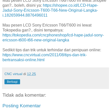
Mau pesen LCD Sony Ericsson T66/T600 ini lewat Shopee
gan?.. boleh, disini ya:
https://shopee.co.id/LCD-Hape-
Jadul-Sony-Ericsson-T600-T66-New-Original-Langka-
i.182659944.8876496011
Mau pesen LCD Sony Ericsson T66/T600 ini lewat
Tokopedia gan?.. disini tempatnya:
https://tokopedia.com/cncphoneshop/lcd-hape-jadul-sony-
ericsson-t600-t66-new-original-langka
Sedikit tips dan trik untuk terhindar dari penipuan online:
https://www.cncvirtual.com/2011/08/tips-dan-trik-
bertransaksi-online.html
CNC virtual
di
12.25
Berbagi
Tidak ada komentar:
Posting Komentar