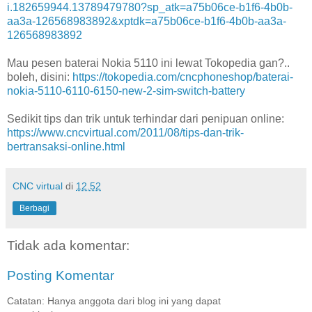
i.182659944.13789479780?sp_atk=a75b06ce-b1f6-4b0b-
aa3a-126568983892&xptdk=a75b06ce-b1f6-4b0b-aa3a-
126568983892
Mau pesen baterai Nokia 5110 ini lewat Tokopedia gan?..
boleh, disini:
https://tokopedia.com/cncphoneshop/baterai-
nokia-5110-6110-6150-new-2-sim-switch-battery
Sedikit tips dan trik untuk terhindar dari penipuan online:
https://www.cncvirtual.com/2011/08/tips-dan-trik-
bertransaksi-online.html
CNC virtual
di
12.52
Berbagi
Tidak ada komentar:
Posting Komentar
Catatan: Hanya anggota dari blog ini yang dapat