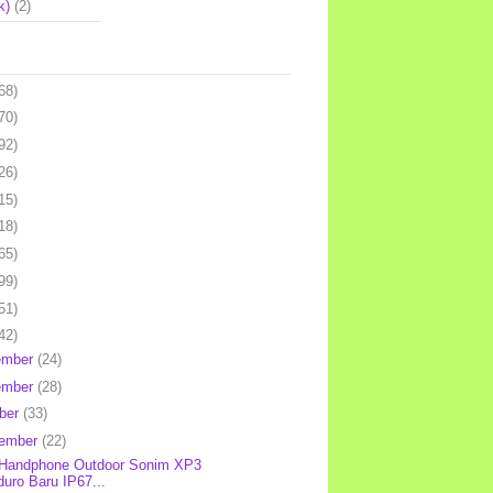
k)
(2)
68)
70)
92)
26)
15)
18)
65)
99)
51)
42)
ember
(24)
ember
(28)
ber
(33)
tember
(22)
 Handphone Outdoor Sonim XP3
uro Baru IP67...