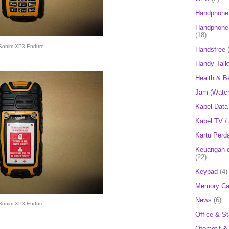
Handphone
Handphone 
(18)
Sonim XP3 Enduro
Handsfree
Handy Talk
Health & B
Jam (Watc
Kabel Data
Kabel TV /
Kartu Perd
Keuangan d
(22)
Keypad
(4)
Memory Ca
News
(6)
Sonim XP3 Enduro
Office & St
Otomotif &