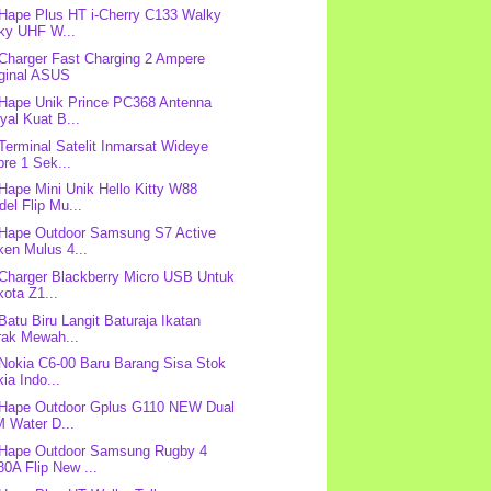
 Hape Plus HT i-Cherry C133 Walky
lky UHF W...
 Charger Fast Charging 2 Ampere
iginal ASUS
 Hape Unik Prince PC368 Antenna
yal Kuat B...
 Terminal Satelit Inmarsat Wideye
re 1 Sek...
 Hape Mini Unik Hello Kitty W88
el Flip Mu...
 Hape Outdoor Samsung S7 Active
ken Mulus 4...
 Charger Blackberry Micro USB Untuk
ota Z1...
 Batu Biru Langit Baturaja Ikatan
rak Mewah...
 Nokia C6-00 Baru Barang Sisa Stok
ia Indo...
 Hape Outdoor Gplus G110 NEW Dual
M Water D...
 Hape Outdoor Samsung Rugby 4
0A Flip New ...