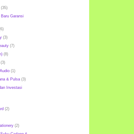
(35)
Baru Garansi
(6)
y
(3)
eauty
(7)
h)
(8)
(3)
 Audio
(1)
ana & Pulsa
(3)
an Investasi
rd
(2)
ationery
(2)
 Suku Cadang &