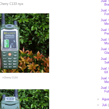
Jual:
-Cherry C133 nya:
Br
Jual:
Fo
Jual:
Mer
Jual:
Pen
Jual:
Mul
Jual:
Gl
Jual:
Sek
Jual:
6X 
i-Cherry C133
Jual:
Mer
Jual:
Ful
►
Agu
►
Juli