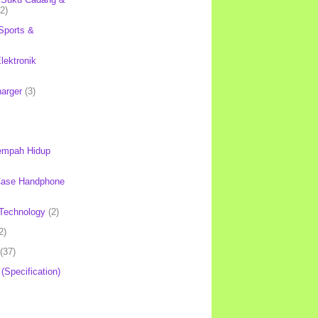
(2)
Sports &
lektronik
harger
(3)
mpah Hidup
Case Handphone
Technology
(2)
2)
(37)
 (Specification)