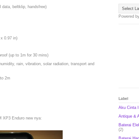
l data, beltklip, handsfree)
Powered b
x 0.97 in)
proof (up to 1m for 30 mins)
umidity, rain, vibration, solar radiation, transport and
 to 2m
Label
Aku Cinta 
Antique & A
M XP3 Enduro new nya:
Baterai Ele
(2)
Baterai Ha