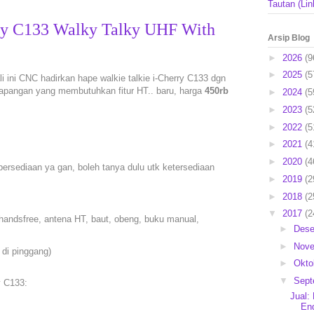
Tautan (Lin
rry C133 Walky Talky UHF With
Arsip Blog
►
2026
(9
►
2025
(5
li ini CNC hadirkan hape walkie talkie i-Cherry C133 dgn
lapangan yang membutuhkan fitur HT.. baru, harga
450rb
►
2024
(5
►
2023
(5
►
2022
(5
►
2021
(4
►
2020
(4
 persediaan ya gan, boleh tanya dulu utk ketersediaan
►
2019
(2
►
2018
(2
▼
2017
(2
, handsfree, antena HT, baut, obeng, buku manual,
►
Des
►
Nov
di pinggang)
►
Okto
▼
Sep
y C133:
Jual:
End