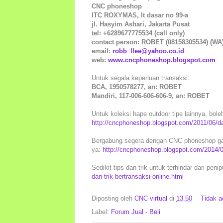
CNC phoneshop
ITC ROXYMAS, lt dasar no 99-a
jl. Hasyim Ashari, Jakarta Pusat
tel: +6289677775534 (call only)
contact person: ROBET (08158305534) (WA
email:
robb_llee@yahoo.co.id
web:
www.cncphoneshop.blogspot.com
Untuk segala keperluan transaksi:
BCA, 1950578277, an: ROBET
Mandiri, 117-006-606-606-9, an: ROBET
Untuk koleksi hape outdoor tipe lainnya, boleh
http://cncphoneshop.blogspot.com/2011/06/daf
Bergabung segera dengan CNC phoneshop gan.
ya:
http://cncphoneshop.blogspot.com/2014/
Sedikit tips dan trik untuk terhindar dari peni
dan-trik-bertransaksi-online.html
Diposting oleh
CNC virtual
di
13.50
Tidak 
Label:
Forum Jual - Beli