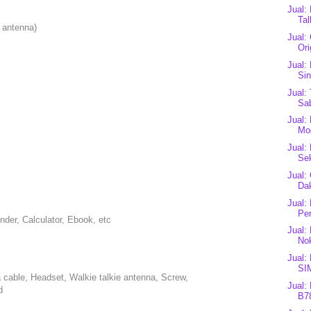
Jual:
Ta
 antenna)
Jual:
Or
Jual:
Sin
Jual:
Sab
Jual:
Mod
Jual:
Se
Jual:
Dak
Jual:
Pe
nder, Calculator, Ebook, etc
Jual:
Nok
Jual:
SI
 cable, Headset, Walkie talkie antenna, Screw,
Jual:
d
B78