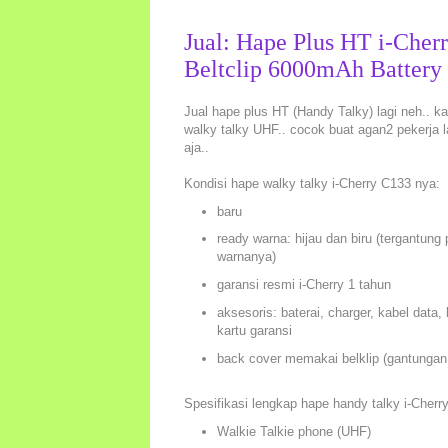
Jual: Hape Plus HT i-Che
Beltclip 6000mAh Battery
Jual hape plus HT (Handy Talky) lagi neh.. ka
walky talky UHF.. cocok buat agan2 pekerja 
aja..
Kondisi hape walky talky i-Cherry C133 nya:
baru
ready warna: hijau dan biru (tergantung
warnanya)
garansi resmi i-Cherry 1 tahun
aksesoris: baterai, charger, kabel data
kartu garansi
back cover memakai belklip (gantungan 
Spesifikasi lengkap hape handy talky i-Cherr
Walkie Talkie phone (UHF)