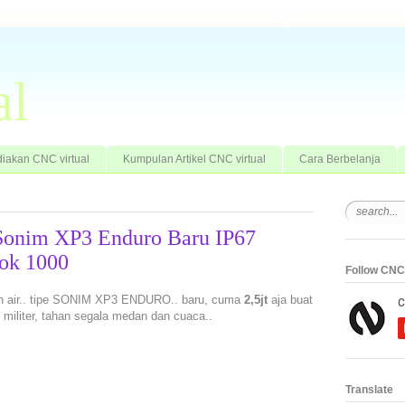
al
iakan CNC virtual
Kumpulan Artikel CNC virtual
Cara Berbelanja
Sonim XP3 Enduro Baru IP67
ook 1000
Follow CNC 
han air.. tipe SONIM XP3 ENDURO.. baru, cuma
2,5jt
aja buat
militer, tahan segala medan dan cuaca..
Translate