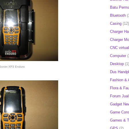
Batu Perm
Bluetooth
(
Casing
(12)
Charger H
Charger Mob
CNC virtual
Computer
(
Desktop
(1
Sonim XP3 Enduro
Dus Handp
Fashion & 
Flora & Fa
Forum Jual 
Gadget Ne
Game Cons
Games & T
GPS
(2)