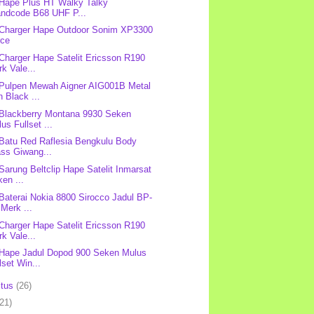
 Hape Plus HT Walky Talky
andcode B68 UHF P...
 Charger Hape Outdoor Sonim XP3300
rce
 Charger Hape Satelit Ericsson R190
k Vale...
 Pulpen Mewah Aigner AIG001B Metal
 Black ...
 Blackberry Montana 9930 Seken
us Fullset ...
 Batu Red Raflesia Bengkulu Body
ass Giwang...
 Sarung Beltclip Hape Satelit Inmarsat
en ...
 Baterai Nokia 8800 Sirocco Jadul BP-
Merk ...
 Charger Hape Satelit Ericsson R190
k Vale...
 Hape Jadul Dopod 900 Seken Mulus
lset Win...
stus
(26)
(21)