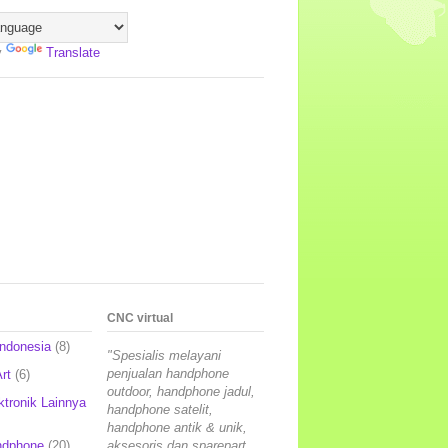
y
Translate
CNC virtual
Indonesia
(8)
"Spesialis melayani
penjualan handphone
rt
(6)
outdoor, handphone jadul,
ktronik Lainnya
handphone satelit,
handphone antik & unik,
ndphone
(20)
aksesoris dan sparepart,