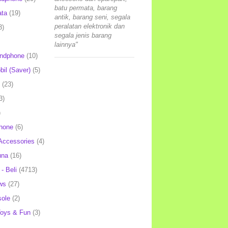
batu permata, barang
ata
(19)
antik, barang seni, segala
peralatan elektronik dan
3)
segala jenis barang
lainnya"
andphone
(10)
il (Saver)
(5)
(23)
3)
)
hone
(6)
Accessories
(4)
una
(16)
- Beli
(4713)
ws
(27)
ole
(2)
oys & Fun
(3)