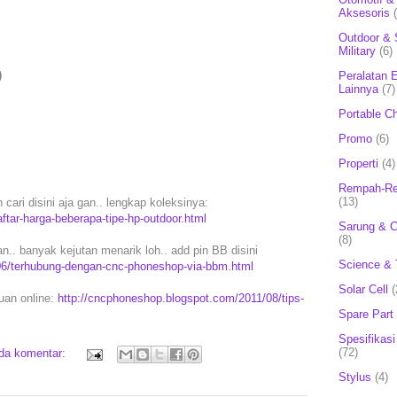
Aksesoris
Outdoor & 
Military
(6)
)
Peralatan E
Lainnya
(7)
Portable C
Promo
(6)
Properti
(4)
Rempah-Re
(13)
 cari disini aja gan.. lengkap koleksinya:
tar-harga-beberapa-tipe-hp-outdoor.html
Sarung & 
(8)
. banyak kejutan menarik loh.. add pin BB disini
Science & 
06/terhubung-dengan-cnc-phoneshop-via-bbm.html
Solar Cell
(
puan online:
http://cncphoneshop.blogspot.com/2011/08/tips-
Spare Part
Spesifikasi
(72)
ada komentar:
Stylus
(4)