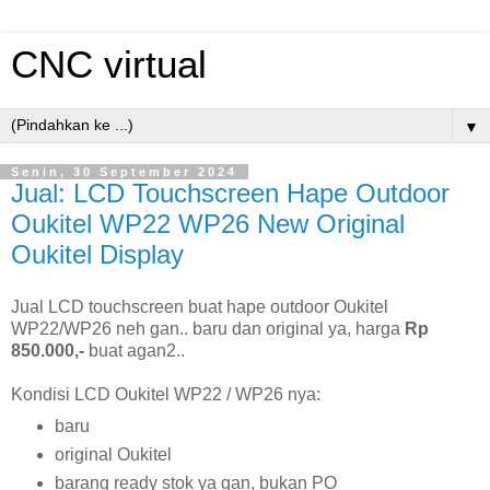
CNC virtual
▼
Senin, 30 September 2024
Jual: LCD Touchscreen Hape Outdoor
Oukitel WP22 WP26 New Original
Oukitel Display
Jual LCD touchscreen buat hape outdoor Oukitel
WP22/WP26 neh gan.. baru dan original ya, harga
Rp
850.000,-
buat agan2..
Kondisi LCD Oukitel WP22 / WP26 nya:
baru
original Oukitel
barang ready stok ya gan, bukan PO