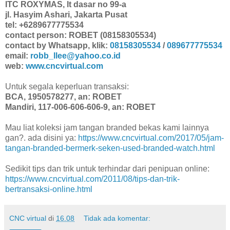
ITC ROXYMAS, lt dasar no 99-a
jl. Hasyim Ashari, Jakarta Pusat
tel: +6289677775534
contact person: ROBET (08158305534)
contact by Whatsapp, klik:
08158305534
/
089677775534
email:
robb_llee@yahoo.co.id
web:
www.cncvirtual.com
Untuk segala keperluan transaksi:
BCA, 1950578277, an: ROBET
Mandiri, 117-006-606-606-9, an: ROBET
Mau liat koleksi jam tangan branded bekas kami lainnya
gan?. ada disini ya:
https://www.cncvirtual.com/2017/05/jam-
tangan-branded-bermerk-seken-used-branded-watch.html
Sedikit tips dan trik untuk terhindar dari penipuan online:
https://www.cncvirtual.com/2011/08/tips-dan-trik-
bertransaksi-online.html
CNC virtual
di
16.08
Tidak ada komentar: