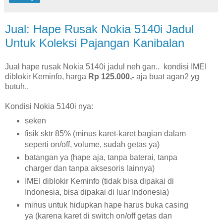
Jual: Hape Rusak Nokia 5140i Jadul
Untuk Koleksi Pajangan Kanibalan
Jual hape rusak Nokia 5140i jadul neh gan.. kondisi IMEI
diblokir Keminfo, harga
Rp 125.000,-
aja buat agan2 yg
butuh..
Kondisi Nokia 5140i nya:
seken
fisik sktr 85% (minus karet-karet bagian dalam
seperti on/off, volume, sudah getas ya)
batangan ya (hape aja, tanpa baterai, tanpa
charger dan tanpa aksesoris lainnya)
IMEI diblokir Keminfo (tidak bisa dipakai di
Indonesia, bisa dipakai di luar Indonesia)
minus untuk hidupkan hape harus buka casing
ya (karena karet di switch on/off getas dan