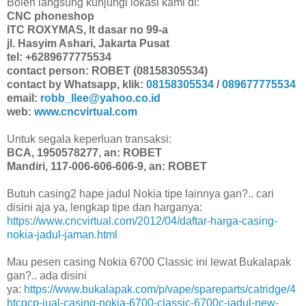
Boleh langsung kunjungi lokasi kami di:
CNC phoneshop
ITC ROXYMAS, lt dasar no 99-a
jl. Hasyim Ashari, Jakarta Pusat
tel: +6289677775534
contact person: ROBET (08158305534)
contact by Whatsapp, klik:
08158305534
/
089677775534
email:
robb_llee@yahoo.co.id
web:
www.cncvirtual.com
Untuk segala keperluan transaksi:
BCA, 1950578277, an: ROBET
Mandiri, 117-006-606-606-9, an: ROBET
Butuh casing2 hape jadul Nokia tipe lainnya gan?.. cari
disini aja ya, lengkap tipe dan harganya:
https://www.cncvirtual.com/2012/04/daftar-harga-casing-
nokia-jadul-jaman.html
Mau pesen casing Nokia 6700 Classic ini lewat Bukalapak
gan?.. ada disini
ya:
https://www.bukalapak.com/p/vape/spareparts/catridge/4
htcqcp-jual-casing-nokia-6700-classic-6700c-jadul-new-