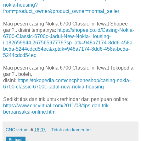
nokia-housing?
from=product_owner&product_owner=normal_seller
Mau pesen casing Nokia 6700 Classic ini lewat Shopee
gan?.. disini tempatnya:
https://shopee.co.id/Casing-Nokia-
6700-Classic-6700c-Jadul-New-Nokia-Housing-
i.182659944.26756597779?sp_atk=948a7174-8dd6-458a-
bc5a-5244cdcd54ec&xptdk=948a7174-8dd6-458a-bc5a-
5244cdcd54ec
Mau pesen casing Nokia 6700 Classic ini lewat Tokopedia
gan?.. boleh,
disini:
https://tokopedia.com/cncphoneshop/casing-nokia-
6700-classic-6700c-jadul-new-nokia-housing
Sedikit tips dan trik untuk terhindar dari penipuan online:
https://www.cncvirtual.com/2011/08/tips-dan-trik-
bertransaksi-online.html
CNC virtual
di
16.07
Tidak ada komentar:
Berbagi