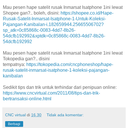
Mau pesen hape satelit rusak Inmarsat Isatphone 1ini lewat
Shopee gan?.. boleh, disini:
https://shopee.co.id/Hape-
Rusak-Satelit-Inmarsat-Isatphone-1-Untuk-Koleksi-
Pajangan-Kanibalan-i.182659944.25665506702?
sp_atk=0c85868c-0083-4dd7-8b26-
54dcfb192992&xptdk=0c85868c-0083-4dd7-8b26-
54dcfb192992
Mau pesen hape satelit rusak Inmarsat Isatphone 1ini lewat
Tokopedia gan?.. disini
tempatnya:
https://tokopedia.com/cncphoneshop/hape-
rusak-satelit-inmarsat-isatphone-1-koleksi-pajangan-
kanibalan
Sedikit tips dan trik untuk terhindar dari penipuan online:
https://www.cncvirtual.com/2011/08/tips-dan-trik-
bertransaksi-online.html
CNC virtual
di
16.30
Tidak ada komentar:
Berbagi