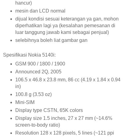
hancur)
mesin dan LCD normal
dijual kondisi sesuai keterangan ya gan, mohon
diperhatikan lagi ya (kesalahan pemesanan di
luar tanggung jawab kami sebagai penjual)
selebihnya boleh liat gambar gan
Spesifikasi Nokia 5140i:
GSM 900 / 1800 / 1900
Announced 2Q, 2005
106.5 x 46.8 x 23.8 mm, 86 cc (4.19 x 1.84 x 0.94
in)
100.8 g (3.53 oz)
Mini-SIM
Display type CSTN, 65K colors
Display size 1.5 inches, 27 x 27 mm (~14.6%
screen-to-body ratio)
Resolution 128 x 128 pixels, 5 lines (~121 ppi