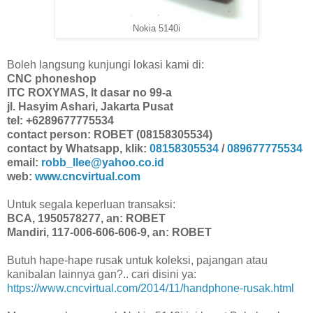
Nokia 5140i
Boleh langsung kunjungi lokasi kami di:
CNC phoneshop
ITC ROXYMAS, lt dasar no 99-a
jl. Hasyim Ashari, Jakarta Pusat
tel: +6289677775534
contact person: ROBET (08158305534)
contact by Whatsapp, klik:
08158305534
/
089677775534
email:
robb_llee@yahoo.co.id
web:
www.cncvirtual.com
Untuk segala keperluan transaksi:
BCA, 1950578277, an: ROBET
Mandiri, 117-006-606-606-9, an: ROBET
Butuh hape-hape rusak untuk koleksi, pajangan atau
kanibalan lainnya gan?.. cari disini ya:
https://www.cncvirtual.com/2014/11/handphone-rusak.html