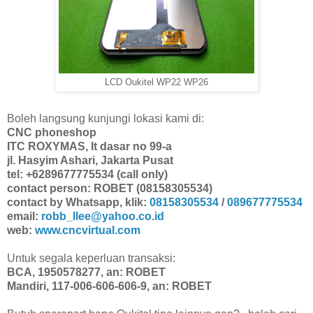
LCD Oukitel WP22 WP26
Boleh langsung kunjungi lokasi kami di:
CNC phoneshop
ITC ROXYMAS, lt dasar no 99-a
jl. Hasyim Ashari, Jakarta Pusat
tel: +6289677775534 (call only)
contact person: ROBET (08158305534)
contact by Whatsapp, klik:
08158305534
/
089677775534
email:
robb_llee@yahoo.co.id
web:
www.cncvirtual.com
Untuk segala keperluan transaksi:
BCA, 1950578277, an: ROBET
Mandiri, 117-006-606-606-9, an: ROBET