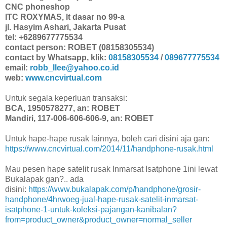
CNC phoneshop
ITC ROXYMAS, lt dasar no 99-a
jl. Hasyim Ashari, Jakarta Pusat
tel: +6289677775534
contact person: ROBET (08158305534)
contact by Whatsapp, klik:
08158305534
/
089677775534
email:
robb_llee@yahoo.co.id
web:
www.cncvirtual.com
Untuk segala keperluan transaksi:
BCA, 1950578277, an: ROBET
Mandiri, 117-006-606-606-9, an: ROBET
Untuk hape-hape rusak lainnya, boleh cari disini aja gan:
https://www.cncvirtual.com/2014/11/handphone-rusak.html
Mau pesen hape satelit rusak Inmarsat Isatphone 1ini lewat
Bukalapak gan?.. ada
disini:
https://www.bukalapak.com/p/handphone/grosir-
handphone/4hrwoeg-jual-hape-rusak-satelit-inmarsat-
isatphone-1-untuk-koleksi-pajangan-kanibalan?
from=product_owner&product_owner=normal_seller