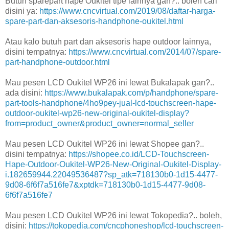
Butuh sparepart hape Oukitel tipe lainnya gan?.. boleh cari
disini ya:
https://www.cncvirtual.com/2019/08/daftar-harga-
spare-part-dan-aksesoris-handphone-oukitel.html
Atau kalo butuh part dan aksesoris hape outdoor lainnya,
disini tempatnya:
https://www.cncvirtual.com/2014/07/spare-
part-handphone-outdoor.html
Mau pesen LCD Oukitel WP26 ini lewat Bukalapak gan?..
ada disini:
https://www.bukalapak.com/p/handphone/spare-
part-tools-handphone/4ho9pey-jual-lcd-touchscreen-hape-
outdoor-oukitel-wp26-new-original-oukitel-display?
from=product_owner&product_owner=normal_seller
Mau pesen LCD Oukitel WP26 ini lewat Shopee gan?..
disini tempatnya:
https://shopee.co.id/LCD-Touchscreen-
Hape-Outdoor-Oukitel-WP26-New-Original-Oukitel-Display-
i.182659944.22049536487?sp_atk=718130b0-1d15-4477-
9d08-6f6f7a516fe7&xptdk=718130b0-1d15-4477-9d08-
6f6f7a516fe7
Mau pesen LCD Oukitel WP26 ini lewat Tokopedia?.. boleh,
disini:
https://tokopedia.com/cncphoneshop/lcd-touchscreen-