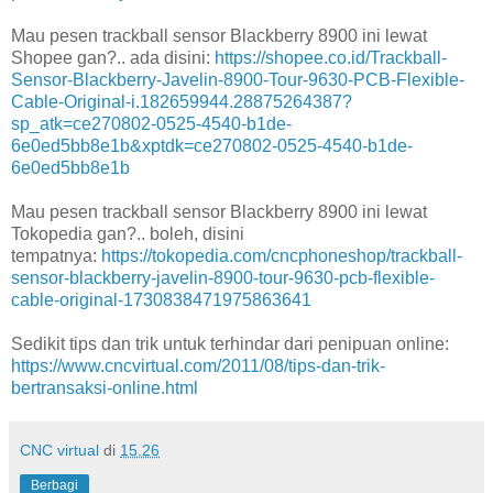
Mau pesen trackball sensor Blackberry 8900 ini lewat
Shopee gan?.. ada disini:
https://shopee.co.id/Trackball-
Sensor-Blackberry-Javelin-8900-Tour-9630-PCB-Flexible-
Cable-Original-i.182659944.28875264387?
sp_atk=ce270802-0525-4540-b1de-
6e0ed5bb8e1b&xptdk=ce270802-0525-4540-b1de-
6e0ed5bb8e1b
Mau pesen trackball sensor Blackberry 8900 ini lewat
Tokopedia gan?.. boleh, disini
tempatnya:
https://tokopedia.com/cncphoneshop/trackball-
sensor-blackberry-javelin-8900-tour-9630-pcb-flexible-
cable-original-1730838471975863641
Sedikit tips dan trik untuk terhindar dari penipuan online:
https://www.cncvirtual.com/2011/08/tips-dan-trik-
bertransaksi-online.html
CNC virtual
di
15.26
Berbagi