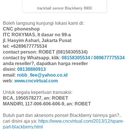
trackball sensor Blackberry 8900
Boleh langsung kunjungi lokasi kami di:
CNC phoneshop
ITC ROXYMAS, lt dasar no 99-a
jl. Hasyim Ashari, Jakarta Pusat
tel: +6289677775534
contact person: ROBET (08158305534)
contact by Whatsapp, klik:
08158305534
/
089677775534
anda reseller?, dapatkan harga reseller
disini:
08138880913
email:
robb_llee@yahoo.co.id
web:
www.cncvirtual.com
Untuk segala keperluan transaksi:
BCA, 1950578277, an: ROBET
MANDIRI, 117-006-606-606-9, an: ROBET
Butuh part dan aksesoris ponsel Blackberry lainnya gan?..
cari disini aja ya:
https://www.cncvirtual.com/2013/12/spare-
part-blackberry.html