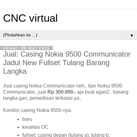
CNC virtual
▼
Jumat, 08 Mei 2026
Jual: Casing Nokia 9500 Communicator
Jadul New Fullset Tulang Barang
Langka
Jual casing Nokia Communicator neh.. tipe Nokia 9500
Communicator.. jual
Rp 300.000,-
aja buat agan2.. barang
langka gan, persediaan terbatas ya..
Kondisi casing Nokia 9500 nya:
baru
kwalitas OC
fullset: casing depan (tulang a), tulang b,