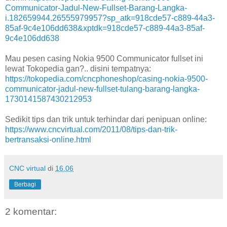
Communicator-Jadul-New-Fullset-Barang-Langka-
i.182659944.26555979957?sp_atk=918cde57-c889-44a3-
85af-9c4e106dd638&xptdk=918cde57-c889-44a3-85af-
9c4e106dd638
Mau pesen casing Nokia 9500 Communicator fullset ini
lewat Tokopedia gan?.. disini tempatnya:
https://tokopedia.com/cncphoneshop/casing-nokia-9500-
communicator-jadul-new-fullset-tulang-barang-langka-
1730141587430212953
Sedikit tips dan trik untuk terhindar dari penipuan online:
https://www.cncvirtual.com/2011/08/tips-dan-trik-
bertransaksi-online.html
CNC virtual
di
16.06
Berbagi
2 komentar: