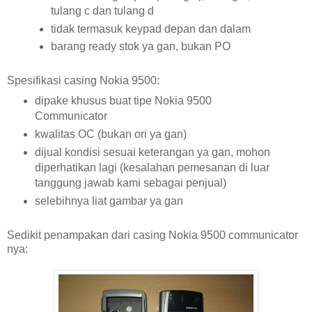
tulang c dan tulang d
tidak termasuk keypad depan dan dalam
barang ready stok ya gan, bukan PO
Spesifikasi casing Nokia 9500:
dipake khusus buat tipe Nokia 9500
Communicator
kwalitas OC (bukan ori ya gan)
dijual kondisi sesuai keterangan ya gan, mohon
diperhatikan lagi (kesalahan pemesanan di luar
tanggung jawab kami sebagai penjual)
selebihnya liat gambar ya gan
Sedikit penampakan dari casing Nokia 9500 communicator
nya: