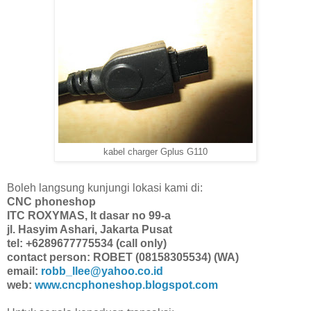
kabel charger Gplus G110
Boleh langsung kunjungi lokasi kami di:
CNC phoneshop
ITC ROXYMAS, lt dasar no 99-a
jl. Hasyim Ashari, Jakarta Pusat
tel: +6289677775534 (call only)
contact person: ROBET (08158305534) (WA)
email:
robb_llee@yahoo.co.id
web:
www.cncphoneshop.blogspot.com