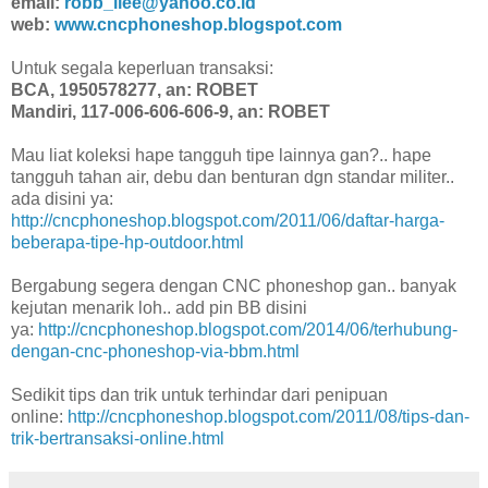
email:
robb_llee@yahoo.co.id
web:
www.cncphoneshop.blogspot.com
Untuk segala keperluan transaksi:
BCA, 1950578277, an: ROBET
Mandiri, 117-006-606-606-9, an: ROBET
Mau liat koleksi hape tangguh tipe lainnya gan?.. hape
tangguh tahan air, debu dan benturan dgn standar militer..
ada disini ya:
http://cncphoneshop.blogspot.com/2011/06/daftar-harga-
beberapa-tipe-hp-outdoor.html
Bergabung segera dengan CNC phoneshop gan.. banyak
kejutan menarik loh.. add pin BB disini
ya:
http://cncphoneshop.blogspot.com/2014/06/terhubung-
dengan-cnc-phoneshop-via-bbm.html
Sedikit tips dan trik untuk terhindar dari penipuan
online:
http://cncphoneshop.blogspot.com/2011/08/tips-dan-
trik-bertransaksi-online.html