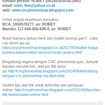
contact person: ROBET (08158305534) (WA)
email:
robb_llee@yahoo.co.id
web:
www.cncphoneshop.blogspot.com
Untuk segala keperluan transaksi:
BCA, 1950578277, an: ROBET
Mandiri, 117-006-606-606-9, an: ROBET
Butuh kamera bekas merk dan model lainnya gan?.. coba
cari disini aja ya:
https://cncphoneshop.blogspot.co.id/2017/03/daftar-harga-
kamera-bekas-seken-second-hand-camera.html
Bergabung segera dengan CNC phoneshop gan.. banyak
kejutan menarik loh.. add pin BB disini
ya:
http://cncphoneshop.blogspot.com/2014/06/terhubung-
dengan-cnc-phoneshop-via-bbm.html
Sedikit tips dan trik untuk terhindar dari penipuan
online:
http://cncphoneshop.blogspot.com/2011/08/tips-dan-
trik-bertransaksi-online.html