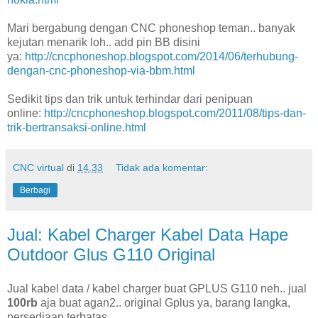
Mari bergabung dengan CNC phoneshop teman.. banyak
kejutan menarik loh.. add pin BB disini
ya:
http://cncphoneshop.blogspot.com/2014/06/terhubung-
dengan-cnc-phoneshop-via-bbm.html
Sedikit tips dan trik untuk terhindar dari penipuan
online:
http://cncphoneshop.blogspot.com/2011/08/tips-dan-
trik-bertransaksi-online.html
CNC virtual
di
14.33
Tidak ada komentar:
Berbagi
Jual: Kabel Charger Kabel Data Hape
Outdoor Glus G110 Original
Jual kabel data / kabel charger buat GPLUS G110 neh.. jual
100rb
aja buat agan2.. original Gplus ya, barang langka,
persediaan terbatas..