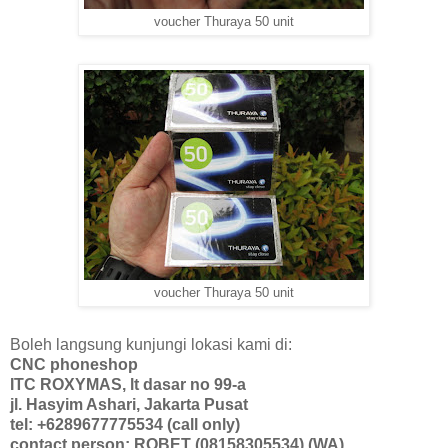
voucher Thuraya 50 unit
voucher Thuraya 50 unit
Boleh langsung kunjungi lokasi kami di:
CNC phoneshop
ITC ROXYMAS, lt dasar no 99-a
jl. Hasyim Ashari, Jakarta Pusat
tel: +6289677775534 (call only)
contact person: ROBET (08158305534) (WA)