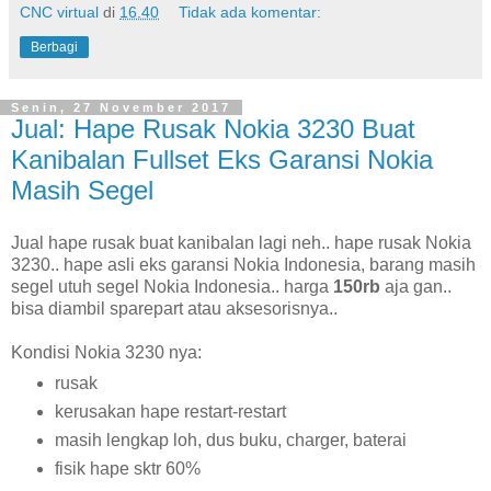
CNC virtual
di
16.40
Tidak ada komentar:
Berbagi
Senin, 27 November 2017
Jual: Hape Rusak Nokia 3230 Buat
Kanibalan Fullset Eks Garansi Nokia
Masih Segel
Jual hape rusak buat kanibalan lagi neh.. hape rusak Nokia
3230.. hape asli eks garansi Nokia Indonesia, barang masih
segel utuh segel Nokia Indonesia.. harga
150rb
aja gan..
bisa diambil sparepart atau aksesorisnya..
Kondisi Nokia 3230 nya:
rusak
kerusakan hape restart-restart
masih lengkap loh, dus buku, charger, baterai
fisik hape sktr 60%