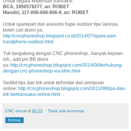
Untuk segala keperluan transaksi:
BCA, 1950578277, an: ROBET
Mandiri, 117-006-606-606-9, an: ROBET
Untuk sparepart dan asesoris hape outdoor tipe lainnya,
boleh cari disini ya:
http://cncphoneshop.blogspot.co.id/2014/07/spare-part-
handphone-outdoor.html
Yuk bergabung dengan CNC phoneshop.. banyak kejutan
loh.. add pin BB disini
ya:
http://cncphoneshop.blogspot.com/2014/06/terhubung-
dengan-cnc-phoneshop-via-bbm.html
Sedikit tips dan trik untuk terhindar dari penipuan
online:
http://cncphoneshop.blogspot.com/2011/08/tips-dan-
trik-bertransaksi-online.html
CNC virtual
di
00.23
Tidak ada komentar:
Berbagi