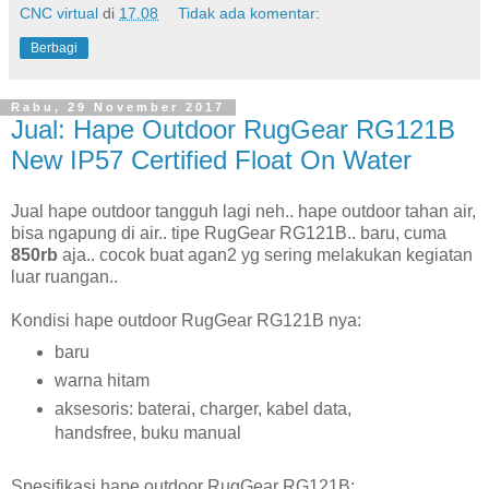
CNC virtual
di
17.08
Tidak ada komentar:
Berbagi
Rabu, 29 November 2017
Jual: Hape Outdoor RugGear RG121B
New IP57 Certified Float On Water
Jual hape outdoor tangguh lagi neh.. hape outdoor tahan air,
bisa ngapung di air.. tipe RugGear RG121B.. baru, cuma
850rb
aja.. cocok buat agan2 yg sering melakukan kegiatan
luar ruangan..
Kondisi hape outdoor RugGear RG121B nya:
baru
warna hitam
aksesoris: baterai, charger, kabel data,
handsfree, buku manual
Spesifikasi hape outdoor RugGear RG121B: