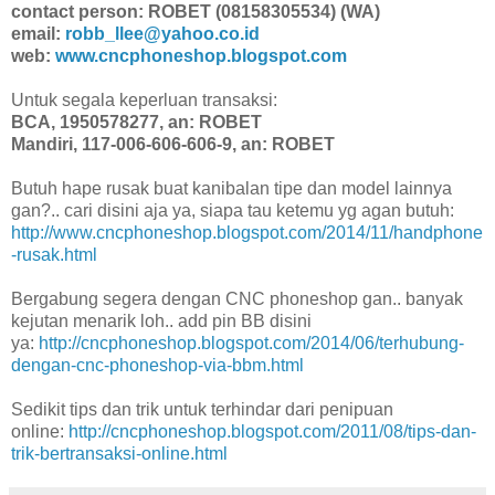
contact person: ROBET (08158305534) (WA)
email:
robb_llee@yahoo.co.id
web:
www.cncphoneshop.blogspot.com
Untuk segala keperluan transaksi:
BCA, 1950578277, an: ROBET
Mandiri, 117-006-606-606-9, an: ROBET
Butuh hape rusak buat kanibalan tipe dan model lainnya
gan?.. cari disini aja ya, siapa tau ketemu yg agan butuh:
http://www.cncphoneshop.blogspot.com/2014/11/handphone
-rusak.html
Bergabung segera dengan CNC phoneshop gan.. banyak
kejutan menarik loh.. add pin BB disini
ya:
http://cncphoneshop.blogspot.com/2014/06/terhubung-
dengan-cnc-phoneshop-via-bbm.html
Sedikit tips dan trik untuk terhindar dari penipuan
online:
http://cncphoneshop.blogspot.com/2011/08/tips-dan-
trik-bertransaksi-online.html