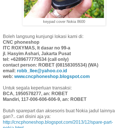
keypad cover Nokia 8600
Boleh langsung kunjungi lokasi kami di:
CNC phoneshop
ITC ROXYMAS, lt dasar no 99-a
jl. Hasyim Ashari, Jakarta Pusat
tel: +6289677775534 (call only)
contact person: ROBET (08158305534) (WA)
email:
robb_llee@yahoo.co.id
web:
www.cncphoneshop.blogspot.com
Untuk segala keperluan transaksi:
BCA, 1950578277, an: ROBET
Mandiri, 117-006-606-606-9, an: ROBET
Butuh sparepart dan aksesoris buat Nokia jadul lainnya
gan?.. cari disini aja ya:
http://cncphoneshop.blogspot.com/2013/12/spare-part-
nokia.html