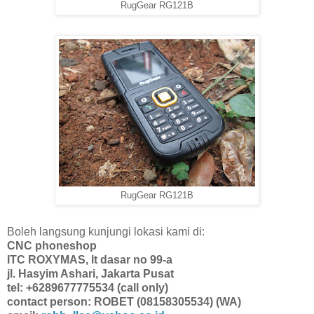
RugGear RG121B
RugGear RG121B
Boleh langsung kunjungi lokasi kami di:
CNC phoneshop
ITC ROXYMAS, lt dasar no 99-a
jl. Hasyim Ashari, Jakarta Pusat
tel: +6289677775534 (call only)
contact person: ROBET (08158305534) (WA)