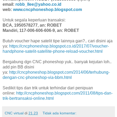
email:
robb_llee@yahoo.co.id
web:
www.cncphoneshop.blogspot.com
Untuk segala keperluan transaksi:
BCA, 1950578277, an: ROBET
Mandiri, 117-006-606-606-9, an: ROBET
Butuh voucher hape satelit tipe lainnya gan?.. cari disini aja
ya:
https://cncphoneshop.blogspot.co.id/2017/07/voucher-
handphone-satelit-satellite-phone-reload-voucher.html
Bergabung dgn CNC phoneshop yuk.. banyak kejutan loh..
add pin BB disini
ya:
http://cncphoneshop.blogspot.com/2014/06/terhubung-
dengan-cnc-phoneshop-via-bbm.html
Sedikit tips dan trik untuk terhindar dari penipuan
online:
http://cncphoneshop.blogspot.com/2011/08/tips-dan-
trik-bertransaksi-online.html
CNC virtual
di
21.23
Tidak ada komentar: