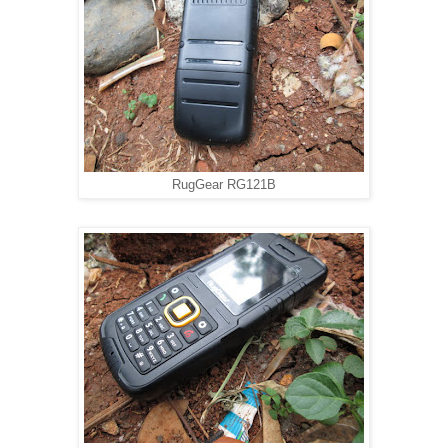
RugGear RG121B