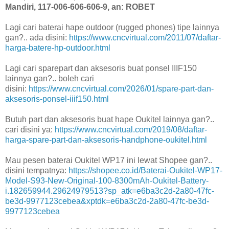
Mandiri, 117-006-606-606-9, an: ROBET
Lagi cari baterai hape outdoor (rugged phones) tipe lainnya
gan?.. ada disini:
https://www.cncvirtual.com/2011/07/daftar-
harga-batere-hp-outdoor.html
Lagi cari sparepart dan aksesoris buat ponsel IIIF150
lainnya gan?.. boleh cari
disini:
https://www.cncvirtual.com/2026/01/spare-part-dan-
aksesoris-ponsel-iiif150.html
Butuh part dan aksesoris buat hape Oukitel lainnya gan?..
cari disini ya:
https://www.cncvirtual.com/2019/08/daftar-
harga-spare-part-dan-aksesoris-handphone-oukitel.html
Mau pesen baterai Oukitel WP17 ini lewat Shopee gan?..
disini tempatnya:
https://shopee.co.id/Baterai-Oukitel-WP17-
Model-S93-New-Original-100-8300mAh-Oukitel-Battery-
i.182659944.29624979513?sp_atk=e6ba3c2d-2a80-47fc-
be3d-9977123cebea&xptdk=e6ba3c2d-2a80-47fc-be3d-
9977123cebea