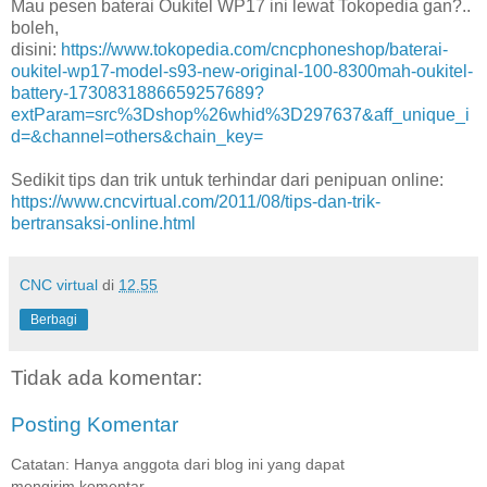
Mau pesen baterai Oukitel WP17 ini lewat Tokopedia gan?..
boleh,
disini:
https://www.tokopedia.com/cncphoneshop/baterai-
oukitel-wp17-model-s93-new-original-100-8300mah-oukitel-
battery-1730831886659257689?
extParam=src%3Dshop%26whid%3D297637&aff_unique_i
d=&channel=others&chain_key=
Sedikit tips dan trik untuk terhindar dari penipuan online:
https://www.cncvirtual.com/2011/08/tips-dan-trik-
bertransaksi-online.html
CNC virtual
di
12.55
Berbagi
Tidak ada komentar:
Posting Komentar
Catatan: Hanya anggota dari blog ini yang dapat
mengirim komentar.