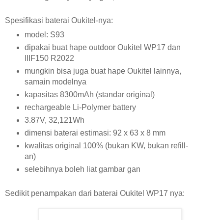
Spesifikasi baterai Oukitel-nya:
model: S93
dipakai buat hape outdoor Oukitel WP17 dan
IIIF150 R2022
mungkin bisa juga buat hape Oukitel lainnya,
samain modelnya
kapasitas 8300mAh (standar original)
rechargeable Li-Polymer battery
3.87V, 32,121Wh
dimensi baterai estimasi: 92 x 63 x 8 mm
kwalitas original 100% (bukan KW, bukan refill-
an)
selebihnya boleh liat gambar gan
Sedikit penampakan dari baterai Oukitel WP17 nya: