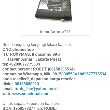
baterai Oukitel WP17
Boleh langsung kunjungi lokasi kami di:
CNC phoneshop
ITC ROXYMAS, lt dasar no 99-a
jl. Hasyim Ashari, Jakarta Pusat
tel: +6289677775534
contact person: ROBET (08158305534)
contact by Whatsapp, klik:
08158305534
/
089677775534
anda reseller?, dapatkan harga reseller
disini:
08138880913
email:
robb_llee@yahoo.co.id
web:
www.cncvirtual.com
Untuk segala keperluan transaksi:
BCA, 1950578277, an: ROBET