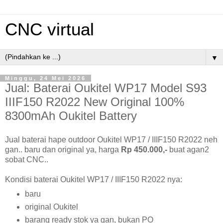
CNC virtual
▼
Minggu, 24 Mei 2026
Jual: Baterai Oukitel WP17 Model S93
IIIF150 R2022 New Original 100%
8300mAh Oukitel Battery
Jual baterai hape outdoor Oukitel WP17 / IIIF150 R2022 neh
gan.. baru dan original ya, harga
Rp 450.000,-
buat agan2
sobat CNC..
Kondisi baterai Oukitel WP17 / IIIF150 R2022 nya:
baru
original Oukitel
barang ready stok ya gan, bukan PO