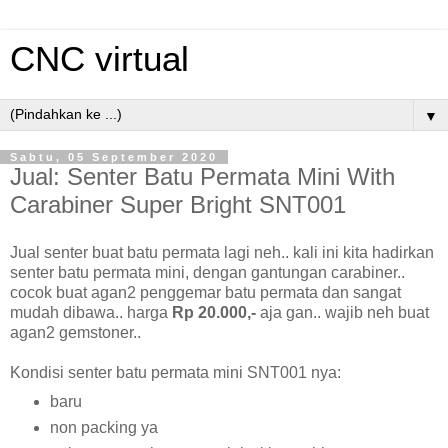
CNC virtual
▼
Sabtu, 05 September 2020
Jual: Senter Batu Permata Mini With
Carabiner Super Bright SNT001
Jual senter buat batu permata lagi neh.. kali ini kita hadirkan
senter batu permata mini, dengan gantungan carabiner..
cocok buat agan2 penggemar batu permata dan sangat
mudah dibawa.. harga
Rp 20.000,-
aja gan.. wajib neh buat
agan2 gemstoner..
Kondisi senter batu permata mini SNT001 nya:
baru
non packing ya