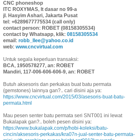
CNC phoneshop
ITC ROXYMAS, lt dasar no 99-a
jl. Hasyim Ashari, Jakarta Pusat
tel: +6289677775534 (call only)
contact person: ROBET (08158305534)
contact by Whatsapp, klik:
08158305534
email:
robb_llee@yahoo.co.id
web:
www.cncvirtual.com
Untuk segala keperluan transaksi:
BCA, 1950578277, an: ROBET
Mandiri, 117-006-606-606-9, an: ROBET
Butuh aksesoris dan perkakas buat batu permata
(gemstones) lainnya gan?.. cari disini aja ya:
https://www.cncvirtual.com/2015/03/asesoris-buat-batu-
permata.html
Mau pesen senter batu permata seri SNT001 ini lewat
Bukalapak gan?.. boleh pesen disini ya:
https://www.bukalapak.com/p/hobi-koleksi/batu-
cincin/aksesoris-perkakas/kra07n-jual-senter-batu-permata-