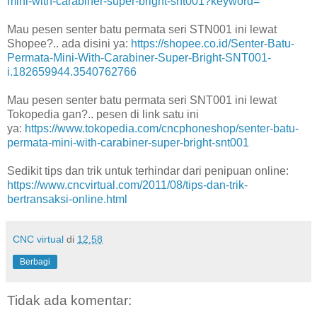
mini-with-carabiner-super-bright-snt001?keyword=
Mau pesen senter batu permata seri STN001 ini lewat
Shopee?.. ada disini ya:
https://shopee.co.id/Senter-Batu-
Permata-Mini-With-Carabiner-Super-Bright-SNT001-
i.182659944.3540762766
Mau pesen senter batu permata seri SNT001 ini lewat
Tokopedia gan?.. pesen di link satu ini
ya:
https://www.tokopedia.com/cncphoneshop/senter-batu-
permata-mini-with-carabiner-super-bright-snt001
Sedikit tips dan trik untuk terhindar dari penipuan online:
https://www.cncvirtual.com/2011/08/tips-dan-trik-
bertransaksi-online.html
CNC virtual
di
12.58
Berbagi
Tidak ada komentar: