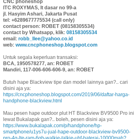
CNC phoneshop
ITC ROXYMAS, lt dasar no 99-a
jl. Hasyim Ashari, Jakarta Pusat
tel: +6289677775534 (call only)
contact person: ROBET (08158305534)
contact by Whatsapp, klik:
08158305534
email:
robb_llee@yahoo.co.id
web:
www.cncphoneshop.blogspot.com
Untuk segala keperluan transaksi:
BCA, 1950578277, an: ROBET
Mandiri, 117-006-606-606-9, an: ROBET
Butuh hape Blackview tipe dan model lainnya gan?.. cari
disini aja ya:
https://cncphoneshop.blogspot.com/2019/06/daftar-harga-
handphone-blackview.html
Mau pesen hape outdoor plut HT Blackview BV9500 Pro ini
lewat Bukalapak gan?.. boleh, pesen disini aja ya:
https://www.bukalapak.com/p/handphone/hp-
smartphone/u1ys7u-jual-hape-outdoor-blackview-bv9500-
pro-4g-lte-ram-6gb-walkie-talkie-uhf-baterai-10000mah?