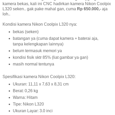
kamera bekas, kali ini CNC hadirkan kamera Nikon Coolpix
L320 seken.. gak pake mahal gan, cuma
Rp 650.000,-
aja
loh..
Kondisi kamera Nikon Coolpix L320 nya:
bekas (seken)
batangan ya (cuma dapat kamera + baterai aja,
tanpa kelengkapan lainnya)
belum termasuk memori ya
kondisi fisik sktr 85% (liat gambar ya gan)
masih normal tentunya
Spesifikasi kamera Nikon Coolpix L320:
Ukuran: 11,11 x 7,63 x 8,31 cm
Berat: 0,26 kg
Warna: Hitam
Tipe: Nikon L320
Ukuran Layar: 3.0 inci