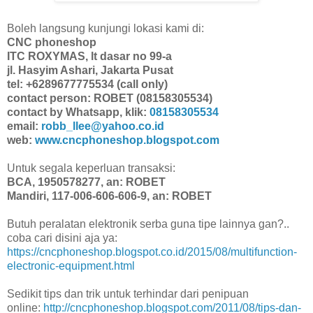
Boleh langsung kunjungi lokasi kami di:
CNC phoneshop
ITC ROXYMAS, lt dasar no 99-a
jl. Hasyim Ashari, Jakarta Pusat
tel: +6289677775534 (call only)
contact person: ROBET (08158305534)
contact by Whatsapp, klik:
08158305534
email:
robb_llee@yahoo.co.id
web:
www.cncphoneshop.blogspot.com
Untuk segala keperluan transaksi:
BCA, 1950578277, an: ROBET
Mandiri, 117-006-606-606-9, an: ROBET
Butuh peralatan elektronik serba guna tipe lainnya gan?..
coba cari disini aja ya:
https://cncphoneshop.blogspot.co.id/2015/08/multifunction-
electronic-equipment.html
Sedikit tips dan trik untuk terhindar dari penipuan
online:
http://cncphoneshop.blogspot.com/2011/08/tips-dan-