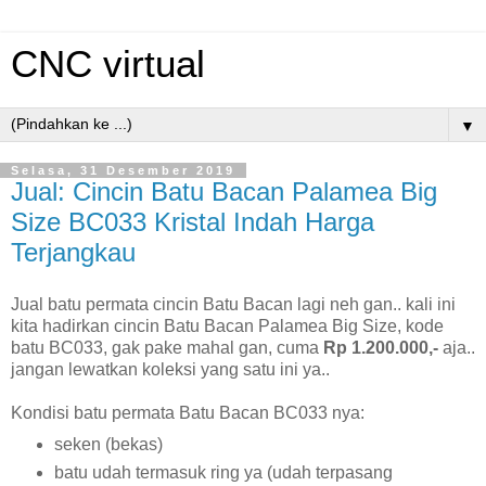
CNC virtual
▼
Selasa, 31 Desember 2019
Jual: Cincin Batu Bacan Palamea Big
Size BC033 Kristal Indah Harga
Terjangkau
Jual batu permata cincin Batu Bacan lagi neh gan.. kali ini
kita hadirkan cincin Batu Bacan Palamea Big Size, kode
batu BC033, gak pake mahal gan, cuma
Rp 1.200.000,-
aja..
jangan lewatkan koleksi yang satu ini ya..
Kondisi batu permata Batu Bacan BC033 nya:
seken (bekas)
batu udah termasuk ring ya (udah terpasang