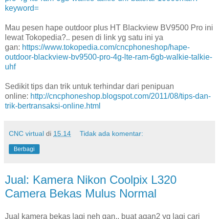
keyword=
Mau pesen hape outdoor plus HT Blackview BV9500 Pro ini
lewat Tokopedia?.. pesen di link yg satu ini ya
gan:
https://www.tokopedia.com/cncphoneshop/hape-
outdoor-blackview-bv9500-pro-4g-lte-ram-6gb-walkie-talkie-
uhf
Sedikit tips dan trik untuk terhindar dari penipuan
online:
http://cncphoneshop.blogspot.com/2011/08/tips-dan-
trik-bertransaksi-online.html
CNC virtual
di
15.14
Tidak ada komentar:
Berbagi
Jual: Kamera Nikon Coolpix L320
Camera Bekas Mulus Normal
Jual kamera bekas lagi neh gan.. buat agan2 yg lagi cari