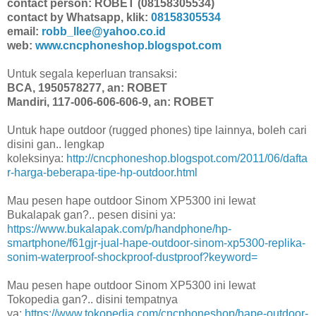
contact person: ROBET (08158305534)
contact by Whatsapp, klik:
08158305534
email:
robb_llee@yahoo.co.id
web:
www.cncphoneshop.blogspot.com
Untuk segala keperluan transaksi:
BCA, 1950578277, an: ROBET
Mandiri, 117-006-606-606-9, an: ROBET
Untuk hape outdoor (rugged phones) tipe lainnya, boleh cari
disini gan.. lengkap
koleksinya:
http://cncphoneshop.blogspot.com/2011/06/dafta
r-harga-beberapa-tipe-hp-outdoor.html
Mau pesen hape outdoor Sinom XP5300 ini lewat
Bukalapak gan?.. pesen disini ya:
https://www.bukalapak.com/p/handphone/hp-
smartphone/f61gjr-jual-hape-outdoor-sinom-xp5300-replika-
sonim-waterproof-shockproof-dustproof?keyword=
Mau pesen hape outdoor Sinom XP5300 ini lewat
Tokopedia gan?.. disini tempatnya
ya:
https://www.tokopedia.com/cncphoneshop/hape-outdoor-