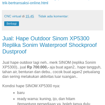
trik-bertransaksi-online.html
CNC virtual
di
15.45
Tidak ada komentar:
Berbagi
Jual: Hape Outdoor Sinom XP5300
Replika Sonim Waterproof Shockproof
Dustproof
Jual hape outdoor lagi neh.. merk SINOM (replika Sonim
XP5300).. jual
Rp 700.000,-
aja buat agan2.. hape tangguh,
tahan air, benturan dan debu.. cocok buat agan2 petualang
dan sering melakukan aktivitas luar ruangan..
Kondisi hape SINOM XP5300 nya:
baru
ready warna: kuning, ijo, dan hitam
(tergantung persediaan ya, boleh tanya dulu