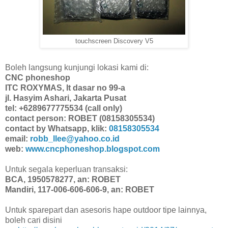
touchscreen Discovery V5
Boleh langsung kunjungi lokasi kami di:
CNC phoneshop
ITC ROXYMAS, lt dasar no 99-a
jl. Hasyim Ashari, Jakarta Pusat
tel: +6289677775534 (call only)
contact person: ROBET (08158305534)
contact by Whatsapp, klik:
08158305534
email:
robb_llee@yahoo.co.id
web:
www.cncphoneshop.blogspot.com
Untuk segala keperluan transaksi:
BCA, 1950578277, an: ROBET
Mandiri, 117-006-606-606-9, an: ROBET
Untuk sparepart dan asesoris hape outdoor tipe lainnya,
boleh cari disini