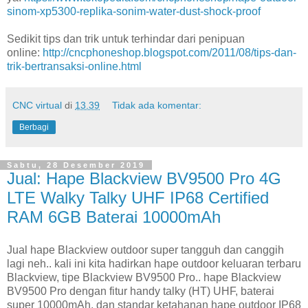
sinom-xp5300-replika-sonim-water-dust-shock-proof
Sedikit tips dan trik untuk terhindar dari penipuan
online:
http://cncphoneshop.blogspot.com/2011/08/tips-dan-
trik-bertransaksi-online.html
CNC virtual
di
13.39
Tidak ada komentar:
Berbagi
Sabtu, 28 Desember 2019
Jual: Hape Blackview BV9500 Pro 4G
LTE Walky Talky UHF IP68 Certified
RAM 6GB Baterai 10000mAh
Jual hape Blackview outdoor super tangguh dan canggih
lagi neh.. kali ini kita hadirkan hape outdoor keluaran terbaru
Blackview, tipe Blackview BV9500 Pro.. hape Blackview
BV9500 Pro dengan fitur handy talky (HT) UHF, baterai
super 10000mAh, dan standar ketahanan hape outdoor IP68