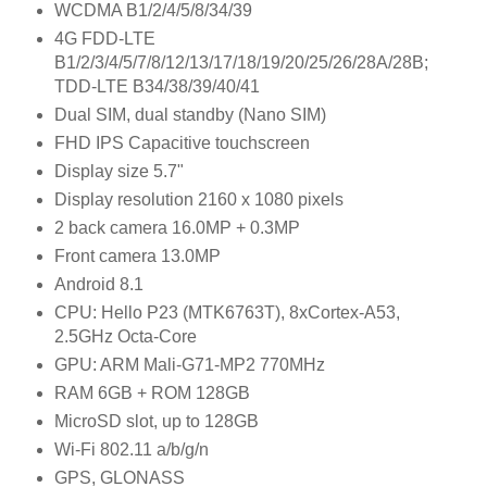
WCDMA B1/2/4/5/8/34/39
4G FDD-LTE
B1/2/3/4/5/7/8/12/13/17/18/19/20/25/26/28A/28B;
TDD-LTE B34/38/39/40/41
Dual SIM, dual standby (Nano SIM)
FHD IPS Capacitive touchscreen
Display size 5.7"
Display resolution 2160 x 1080 pixels
2 back camera 16.0MP + 0.3MP
Front camera 13.0MP
Android 8.1
CPU: Hello P23 (MTK6763T), 8xCortex-A53,
2.5GHz Octa-Core
GPU: ARM Mali-G71-MP2 770MHz
RAM 6GB + ROM 128GB
MicroSD slot, up to 128GB
Wi-Fi 802.11 a/b/g/n
GPS, GLONASS