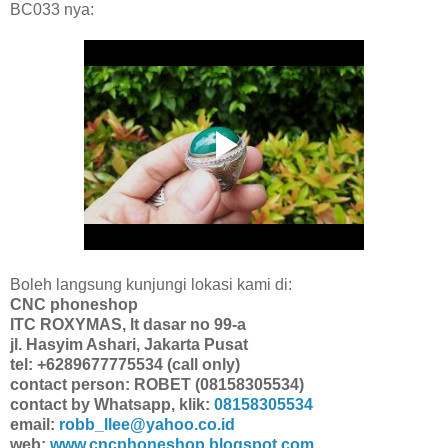
BC033 nya:
Boleh langsung kunjungi lokasi kami di:
CNC phoneshop
ITC ROXYMAS, lt dasar no 99-a
jl. Hasyim Ashari, Jakarta Pusat
tel: +6289677775534 (call only)
contact person: ROBET (08158305534)
contact by Whatsapp, klik:
08158305534
email:
robb_llee@yahoo.co.id
web:
www.cncphoneshop.blogspot.com