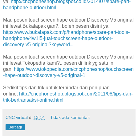
ya:
http://cncphoneshop.blogspot.co.id/2014/07/spare-part-
handphone-outdoor.html
Mau pesen touchscreen hape outdoor Discovery V5 original
ini lewat Bukalapak gan?.. boleh pesen disini ya:
https://www.bukalapak.com/p/handphone/spare-part-tools-
handphone/4w1i5-jual-touchscreen-hape-outdoor-
discovery-v5-original?keyword=
Mau pesen touchscreen hape outdoor Discovery V5 original
ini lewat Tokopedia kami?.. pesen di link yg satu ini
gan:
https://www.tokopedia.com/cncphoneshop/touchscreen
-hape-outdoor-discovery-v5-original-1
Sedikit tips dan trik untuk terhindar dari penipuan
online:
http://cncphoneshop.blogspot.com/2011/08/tips-dan-
trik-bertransaksi-online.html
CNC virtual
di
13.14
Tidak ada komentar:
Berbagi