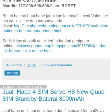
BCA, 1950578277, an: ROBET
Mandiri, 117-006-606-606-9, an: ROBET
Butuh baterai buat hape jadul tipe lainnya?.. merk Valentine
aja ya.. utk tipe dan harganya ada
disini:
http://cncphoneshop.blogspot.co.id/2016/01/valentine-
batteries-baterai-handphone.html
Sedikit tips dan trik untuk terhindar dari penipuan
online:
http://cncphoneshop.blogspot.com/2011/08/tips-dan-
trik-bertransaksi-online.html
CNC virtual
di
12.20
Tidak ada komentar:
Berbagi
Jumat, 26 April 2019
Jual: Hape 4 SIM Servo H8 New Quad
SIM Standby Baterai 3000mAh
Jual hape unik lagi neh.. hape dgn 4 simcard (empat2nya