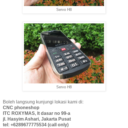
Servo H8
Servo H8
Boleh langsung kunjungi lokasi kami di:
CNC phoneshop
ITC ROXYMAS, lt dasar no 99-a
jl. Hasyim Ashari, Jakarta Pusat
tel: +6289677775534 (call only)