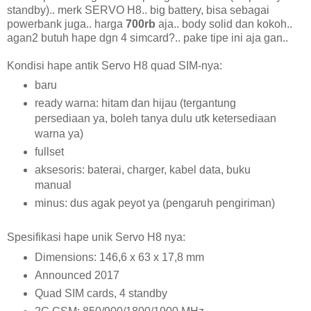
standby).. merk SERVO H8.. big battery, bisa sebagai
powerbank juga.. harga
700rb
aja.. body solid dan kokoh..
agan2 butuh hape dgn 4 simcard?.. pake tipe ini aja gan..
Kondisi hape antik Servo H8 quad SIM-nya:
baru
ready warna: hitam dan hijau (tergantung
persediaan ya, boleh tanya dulu utk ketersediaan
warna ya)
fullset
aksesoris: baterai, charger, kabel data, buku
manual
minus: dus agak peyot ya (pengaruh pengiriman)
Spesifikasi hape unik Servo H8 nya:
Dimensions: 146,6 x 63 x 17,8 mm
Announced 2017
Quad SIM cards, 4 standby