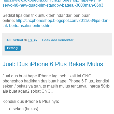
https://www.tokopedia.com/cncphoneshop/hape-4-sim-
servo-h8-new-quad-sim-standby-baterai-3000mah-06b3
Sedikit tips dan trik untuk terhindar dari penipuan
online:
http://cncphoneshop.blogspot.com/2011/08/tips-dan-
trik-bertransaksi-online.html
CNC virtual
di
18.36
Tidak ada komentar:
Berbagi
Jual: Dus iPhone 6 Plus Bekas Mulus
Jual dus buat hape iPhone lagi neh.. kali ini CNC
phoneshop hadirkan dus buat hape iPhone 6 Plus.. kondisi
seken / bekas ya gan, tp masih mulus tentunya.. harga
50rb
aja buat agan2 sobat CNC..
Kondisi dus iPhone 6 Plus nya:
seken (bekas)