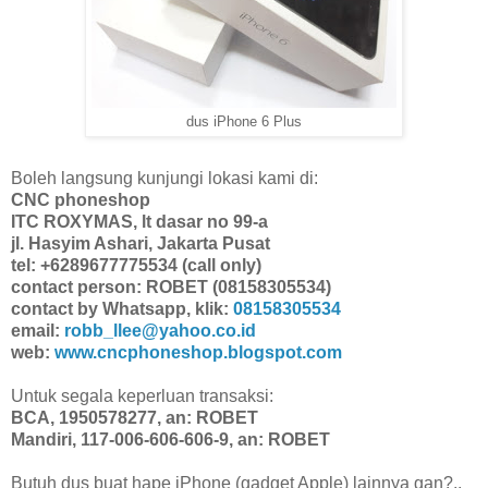
dus iPhone 6 Plus
Boleh langsung kunjungi lokasi kami di:
CNC phoneshop
ITC ROXYMAS, lt dasar no 99-a
jl. Hasyim Ashari, Jakarta Pusat
tel: +6289677775534 (call only)
contact person: ROBET (08158305534)
contact by Whatsapp, klik:
08158305534
email:
robb_llee@yahoo.co.id
web:
www.cncphoneshop.blogspot.com
Untuk segala keperluan transaksi:
BCA, 1950578277, an: ROBET
Mandiri, 117-006-606-606-9, an: ROBET
Butuh dus buat hape iPhone (gadget Apple) lainnya gan?..