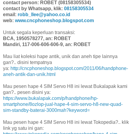
contact person: ROBET (08158305534)
contact by Whatsapp, klik:
08158305534
email:
robb_llee@yahoo.co.id
web:
www.cncphoneshop.blogspot.com
Untuk segala keperluan transaksi:
BCA, 1950578277, an: ROBET
Mandiri, 117-006-606-606-9, an: ROBET
Mau liat koleksi hape antik, unik dan aneh tipe lainnya
gan?.. disini tempatnya
ya:
http://cncphoneshop.blogspot.com/2011/06/handphone-
aneh-antik-dan-unik.html
Mau pesen hape 4 SIM Servo H8 ini lewat Bukalapak kami
gan?.. pesen disini ya:
https://www.bukalapak.com/p/handphone/hp-
smartphone/8ozlop-jual-hape-4-sim-servo-h8-new-quad-
sim-standby-baterai-3000mah?keyword=
Mau pesen hape 4 SIM Servo H8 ini lewat Tokopedia?.. klik
link yg satu ini gan: