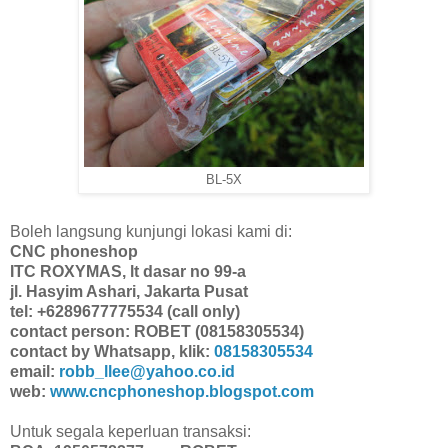
BL-5X
Boleh langsung kunjungi lokasi kami di:
CNC phoneshop
ITC ROXYMAS, lt dasar no 99-a
jl. Hasyim Ashari, Jakarta Pusat
tel: +6289677775534 (call only)
contact person: ROBET (08158305534)
contact by Whatsapp, klik:
08158305534
email:
robb_llee@yahoo.co.id
web:
www.cncphoneshop.blogspot.com
Untuk segala keperluan transaksi: