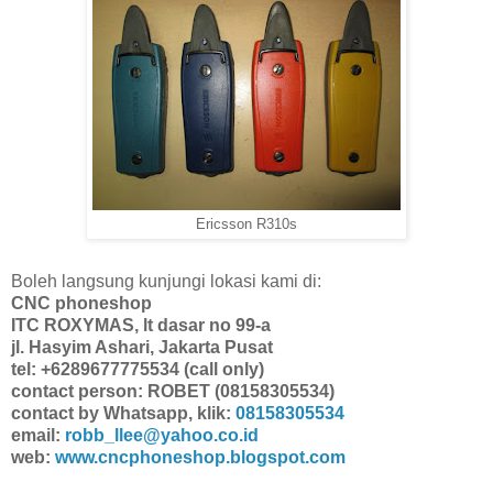
Ericsson R310s
Boleh langsung kunjungi lokasi kami di:
CNC phoneshop
ITC ROXYMAS, lt dasar no 99-a
jl. Hasyim Ashari, Jakarta Pusat
tel: +6289677775534 (call only)
contact person: ROBET (08158305534)
contact by Whatsapp, klik:
08158305534
email:
robb_llee@yahoo.co.id
web:
www.cncphoneshop.blogspot.com