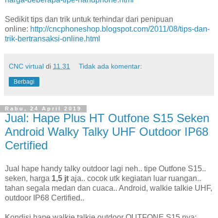
Sedikit tips dan trik untuk terhindar dari penipuan
online:
http://cncphoneshop.blogspot.com/2011/08/tips-dan-
trik-bertransaksi-online.html
CNC virtual
di
11.31
Tidak ada komentar:
Berbagi
Rabu, 24 April 2019
Jual: Hape Plus HT Outfone S15 Seken
Android Walky Talky UHF Outdoor IP68
Certified
Jual hape handy talky outdoor lagi neh.. tipe Outfone S15..
seken, harga
1,5 jt
aja.. cocok utk kegiatan luar ruangan..
tahan segala medan dan cuaca.. Android, walkie talkie UHF,
outdoor IP68 Certified..
Kondisi hape walkie talkie outdoor OUTFONE S15 nya: