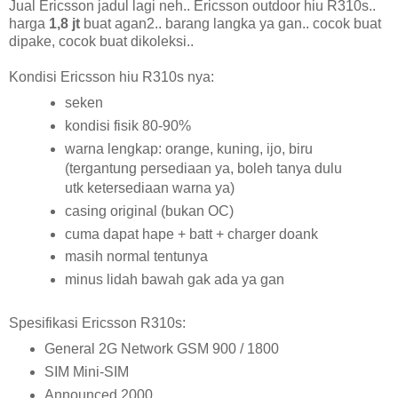
Jual Ericsson jadul lagi neh.. Ericsson outdoor hiu R310s..
harga
1,8 jt
buat agan2.. barang langka ya gan.. cocok buat
dipake, cocok buat dikoleksi..
Kondisi Ericsson hiu R310s nya:
seken
kondisi fisik 80-90%
warna lengkap: orange, kuning, ijo, biru
(tergantung persediaan ya, boleh tanya dulu
utk ketersediaan warna ya)
casing original (bukan OC)
cuma dapat hape + batt + charger doank
masih normal tentunya
minus lidah bawah gak ada ya gan
Spesifikasi Ericsson R310s:
General 2G Network GSM 900 / 1800
SIM Mini-SIM
Announced 2000