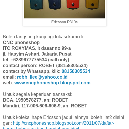
Ericsson R310s
Boleh langsung kunjungi lokasi kami di:
CNC phoneshop
ITC ROXYMAS, lt dasar no 99-a
jl. Hasyim Ashari, Jakarta Pusat
tel: +6289677775534 (call only)
contact person: ROBET (08158305534)
contact by Whatsapp, klik:
08158305534
email:
robb_llee@yahoo.co.id
web:
www.cncphoneshop.blogspot.com
Untuk segala keperluan transaksi:
BCA, 1950578277, an: ROBET
Mandiri, 117-006-606-606-9, an: ROBET
Untuk koleksi hape Ericsson jadul lainnya, boleh liat2 disini
gan:
http://cncphoneshop.blogspot.com/2011/07/daftar-
harga-beberapa-tipe-handphone.html