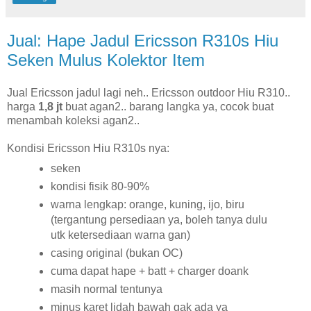
Jual: Hape Jadul Ericsson R310s Hiu
Seken Mulus Kolektor Item
Jual Ericsson jadul lagi neh.. Ericsson outdoor Hiu R310..
harga
1,8 jt
buat agan2.. barang langka ya, cocok buat
menambah koleksi agan2..
Kondisi Ericsson Hiu R310s nya:
seken
kondisi fisik 80-90%
warna lengkap: orange, kuning, ijo, biru
(tergantung persediaan ya, boleh tanya dulu
utk ketersediaan warna gan)
casing original (bukan OC)
cuma dapat hape + batt + charger doank
masih normal tentunya
minus karet lidah bawah gak ada ya