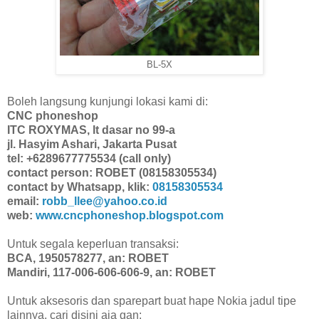
BL-5X
Boleh langsung kunjungi lokasi kami di:
CNC phoneshop
ITC ROXYMAS, lt dasar no 99-a
jl. Hasyim Ashari, Jakarta Pusat
tel: +6289677775534 (call only)
contact person: ROBET (08158305534)
contact by Whatsapp, klik:
08158305534
email:
robb_llee@yahoo.co.id
web:
www.cncphoneshop.blogspot.com
Untuk segala keperluan transaksi:
BCA, 1950578277, an: ROBET
Mandiri, 117-006-606-606-9, an: ROBET
Untuk aksesoris dan sparepart buat hape Nokia jadul tipe
lainnya, cari disini aja gan: