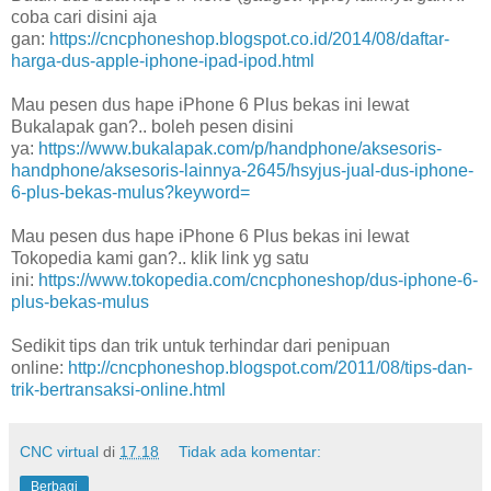
coba cari disini aja
gan:
https://cncphoneshop.blogspot.co.id/2014/08/daftar-
harga-dus-apple-iphone-ipad-ipod.html
Mau pesen dus hape iPhone 6 Plus bekas ini lewat
Bukalapak gan?.. boleh pesen disini
ya:
https://www.bukalapak.com/p/handphone/aksesoris-
handphone/aksesoris-lainnya-2645/hsyjus-jual-dus-iphone-
6-plus-bekas-mulus?keyword=
Mau pesen dus hape iPhone 6 Plus bekas ini lewat
Tokopedia kami gan?.. klik link yg satu
ini:
https://www.tokopedia.com/cncphoneshop/dus-iphone-6-
plus-bekas-mulus
Sedikit tips dan trik untuk terhindar dari penipuan
online:
http://cncphoneshop.blogspot.com/2011/08/tips-dan-
trik-bertransaksi-online.html
CNC virtual
di
17.18
Tidak ada komentar:
Berbagi