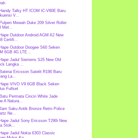
rah
 Handy Talky HT ICOM IC-V80E Baru
kuensi V...
 Pulpen Mewah Duke 209 Silver Roller
l Met...
 Hape Outdoor Android AGM A2 New
8 Certifi...
 Hape Outdoor Doogee S60 Seken
M 6GB 4G LTE...
 Hape Jadul Siemens S25 New Old
ck Langka ...
 Baterai Ericsson Satelit R190 Baru
ang La...
 Hape VIVO V9 6GB Black Seken
us Fullset
 Batu Permata Cincin White Jade
e A Natura...
 Jam Saku Antik Bronze Retro Police
rtz Ne...
 Hape Jadul Sony Ericsson T290i New
a Stok...
 Hape Jadul Nokia 6303 Classic
ken Mulus Ko...