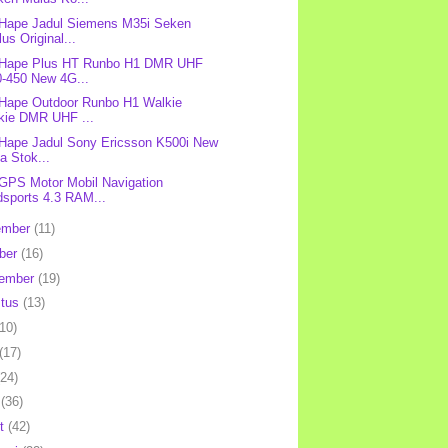
 Hape Jadul Siemens M35i Seken
us Original...
: Hape Plus HT Runbo H1 DMR UHF
0-450 New 4G...
 Hape Outdoor Runbo H1 Walkie
lkie DMR UHF ...
 Hape Jadul Sony Ericsson K500i New
a Stok...
 GPS Motor Mobil Navigation
dsports 4.3 RAM...
ember
(11)
ber
(16)
tember
(19)
stus
(13)
(10)
(17)
(24)
l
(36)
et
(42)