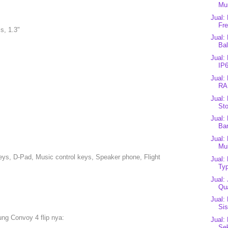
Mu
Jual:
Fre
s, 1.3"
Jual:
Bal
Jual:
IP6
Jual:
RA
Jual:
Sto
Jual:
Bar
Jual:
Mul
eys, D-Pad, Music control keys, Speaker phone, Flight
Jual:
Typ
Jual:
Qua
Jual:
Sis
ng Convoy 4 flip nya:
Jual:
Se