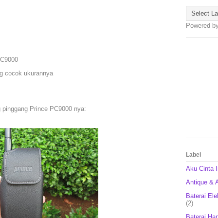
Powered b
PC9000
ing cocok ukurannya
ng pinggang Prince PC9000 nya:
Label
Aku Cinta 
Antique & A
Baterai Ele
(2)
Baterai Ha