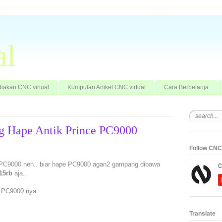
al
iakan CNC virtual
Kumpulan Artikel CNC virtual
Cara Berbelanja
ng Hape Antik Prince PC9000
Follow CNC 
e PC9000 neh.. biar hape PC9000 agan2 gampang dibawa
15rb
aja..
e PC9000 nya:
Translate