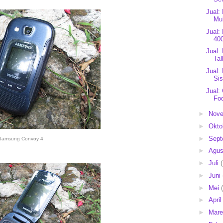
Jual:
Mul
Jual
40
Jual:
Ta
Jual:
Sis
Jual:
Fo
►
Nov
►
Okto
►
Sep
Samsung Convoy 4
►
Agu
►
Juli
►
Juni
►
Mei
►
Apri
►
Mar