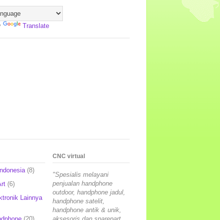
y
Translate
CNC virtual
Indonesia
(8)
"Spesialis melayani
penjualan handphone
rt
(6)
outdoor, handphone jadul,
ktronik Lainnya
handphone satelit,
handphone antik & unik,
ndphone
(20)
aksesoris dan sparepart,