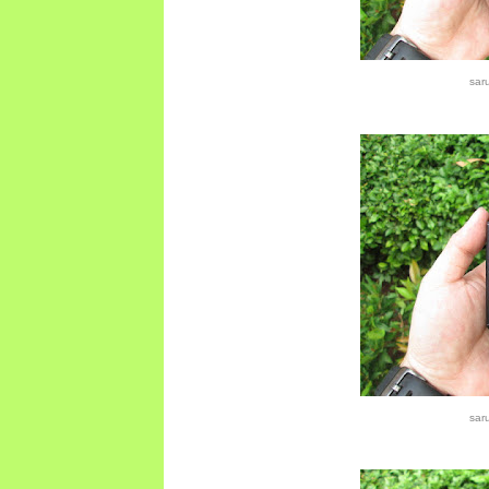
sar
sar