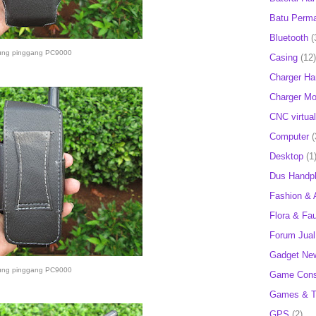
Batu Perm
Bluetooth
(
ung pinggang PC9000
Casing
(12)
Charger H
Charger Mob
CNC virtual
Computer
(
Desktop
(1
Dus Handp
Fashion & 
Flora & Fa
Forum Jual 
Gadget Ne
ung pinggang PC9000
Game Cons
Games & T
GPS
(2)