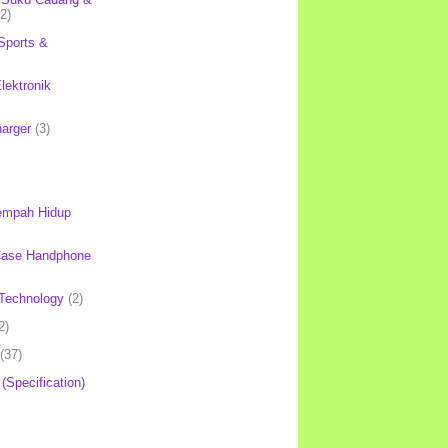
(2)
Sports &
lektronik
harger
(3)
mpah Hidup
Case Handphone
Technology
(2)
2)
(37)
 (Specification)