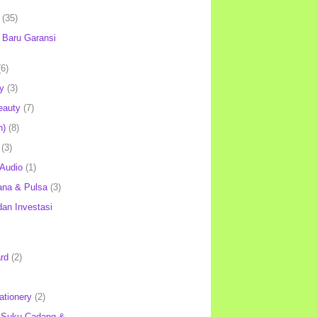
(35)
Baru Garansi
(6)
y
(3)
eauty
(7)
h)
(8)
(3)
 Audio
(1)
ana & Pulsa
(3)
an Investasi
rd
(2)
ationery
(2)
 Suku Cadang &