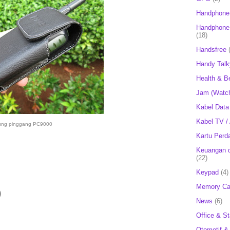
Handphone
Handphone 
(18)
Handsfree
Handy Talk
Health & B
Jam (Watc
Kabel Data
Kabel TV /
ung pinggang PC9000
Kartu Perd
Keuangan d
(22)
Keypad
(4)
Memory Ca
)
News
(6)
Office & St
Otomotif &