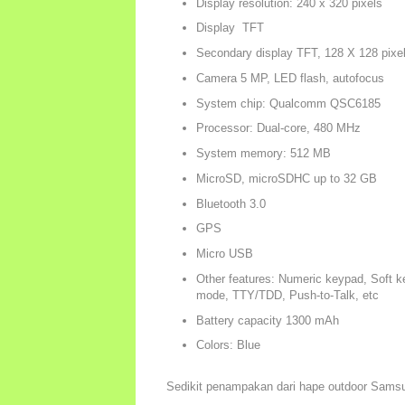
Display resolution: 240 x 320 pixels
Display TFT
Secondary display TFT, 128 X 128 pixel
Camera 5 MP, LED flash, autofocus
System chip: Qualcomm QSC6185
Processor: Dual-core, 480 MHz
System memory: 512 MB
MicroSD, microSDHC up to 32 GB
Bluetooth 3.0
GPS
Micro USB
Other features: Numeric keypad, Soft k
mode, TTY/TDD, Push-to-Talk, etc
Battery capacity 1300 mAh
Colors: Blue
Sedikit penampakan dari hape outdoor Samsu