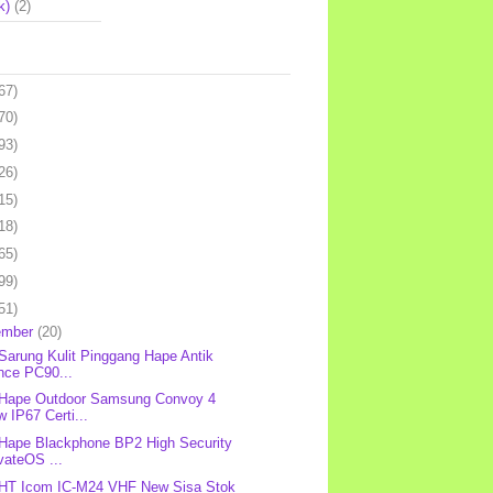
k)
(2)
67)
70)
93)
26)
15)
18)
65)
99)
51)
ember
(20)
 Sarung Kulit Pinggang Hape Antik
nce PC90...
 Hape Outdoor Samsung Convoy 4
 IP67 Certi...
 Hape Blackphone BP2 High Security
vateOS ...
 HT Icom IC-M24 VHF New Sisa Stok