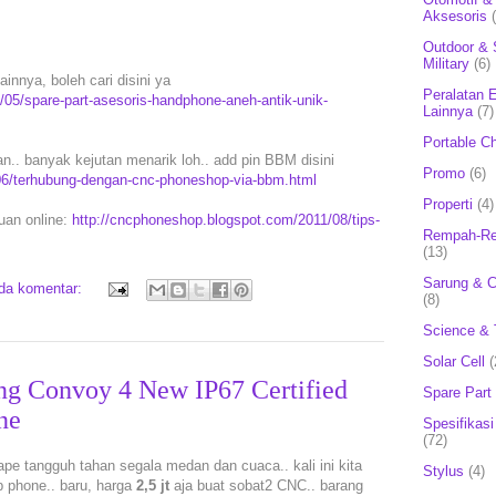
Aksesoris
Outdoor & 
Military
(6)
innya, boleh cari disini ya
Peralatan E
/05/spare-part-asesoris-handphone-aneh-antik-unik-
Lainnya
(7)
Portable C
. banyak kejutan menarik loh.. add pin BBM disini
Promo
(6)
06/terhubung-dengan-cnc-phoneshop-via-bbm.html
Properti
(4)
puan online:
http://cncphoneshop.blogspot.com/2011/08/tips-
Rempah-Re
(13)
Sarung & 
ada komentar:
(8)
Science & 
Solar Cell
(
ng Convoy 4 New IP67 Certified
Spare Part
ne
Spesifikasi
(72)
ape tangguh tahan segala medan dan cuaca.. kali ini kita
Stylus
(4)
p phone.. baru, harga
2,5 jt
aja buat sobat2 CNC.. barang