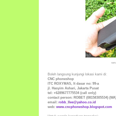
sar
Boleh langsung kunjungi lokasi kami di:
CNC phoneshop
ITC ROXYMAS, lt dasar no: 99-a
jl. Hasyim Ashari, Jakarta Pusat
tel: +6289677775534 (call only)
contact person: ROBET (08158305534) (WA
email:
robb_llee@yahoo.co.id
web:
www.cncphoneshop.blogspot.com