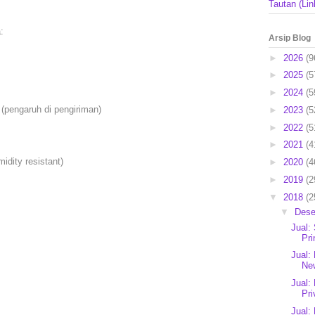
Tautan (Lin
:
Arsip Blog
►
2026
(9
►
2025
(5
►
2024
(5
 (pengaruh di pengiriman)
►
2023
(5
►
2022
(5
:
►
2021
(4
idity resistant)
►
2020
(4
►
2019
(2
▼
2018
(2
▼
Des
Jual:
Pri
Jual:
New
Jual:
Pri
Jual: