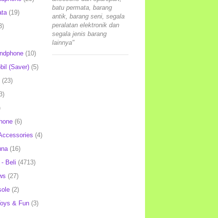
batu permata, barang
ata
(19)
antik, barang seni, segala
peralatan elektronik dan
3)
segala jenis barang
lainnya"
andphone
(10)
il (Saver)
(5)
(23)
3)
)
hone
(6)
Accessories
(4)
una
(16)
- Beli
(4713)
ws
(27)
ole
(2)
oys & Fun
(3)