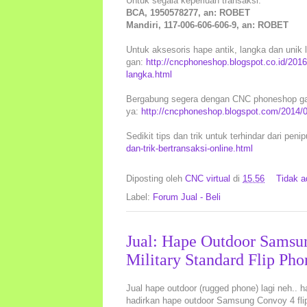
Untuk segala keperluan transaksi:
BCA, 1950578277, an: ROBET
Mandiri, 117-006-606-606-9, an: ROBET
Untuk aksesoris hape antik, langka dan unik la
gan:
http://cncphoneshop.blogspot.co.id/2016
langka.html
Bergabung segera dengan CNC phoneshop gan.
ya:
http://cncphoneshop.blogspot.com/2014/
Sedikit tips dan trik untuk terhindar dari peni
dan-trik-bertransaksi-online.html
Diposting oleh
CNC virtual
di
15.56
Tidak 
Label:
Forum Jual - Beli
Jual: Hape Outdoor Samsu
Military Standard Flip Pho
Jual hape outdoor (rugged phone) lagi neh.. h
hadirkan hape outdoor Samsung Convoy 4 fli