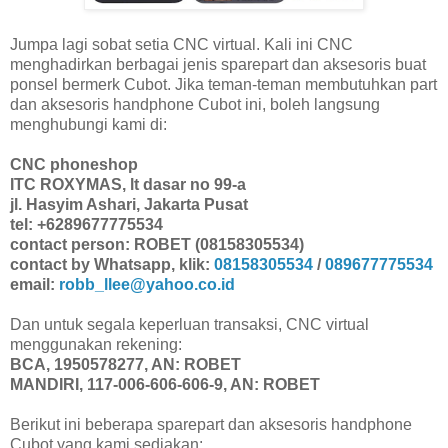
Jumpa lagi sobat setia CNC virtual. Kali ini CNC
menghadirkan berbagai jenis sparepart dan aksesoris buat
ponsel bermerk Cubot. Jika teman-teman membutuhkan part
dan aksesoris handphone Cubot ini, boleh langsung
menghubungi kami di:
CNC phoneshop
ITC ROXYMAS, lt dasar no 99-a
jl. Hasyim Ashari, Jakarta Pusat
tel: +6289677775534
contact person: ROBET (08158305534)
contact by Whatsapp, klik:
08158305534
/
089677775534
email:
robb_llee@yahoo.co.id
Dan untuk segala keperluan transaksi, CNC virtual
menggunakan rekening:
BCA, 1950578277, AN: ROBET
MANDIRI, 117-006-606-606-9, AN: ROBET
Berikut ini beberapa sparepart dan aksesoris handphone
Cubot yang kami sediakan: