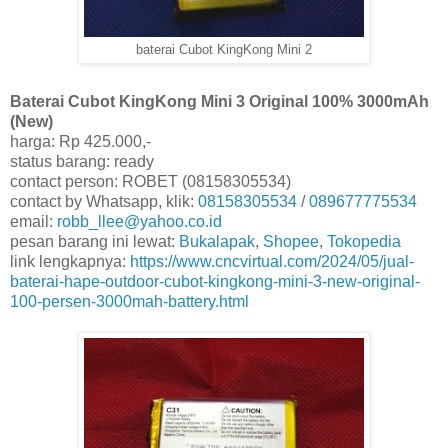
baterai Cubot KingKong Mini 2
Baterai Cubot KingKong Mini 3 Original 100% 3000mAh
(New)
harga: Rp 425.000,-
status barang: ready
contact person: ROBET (08158305534)
contact by Whatsapp, klik:
08158305534
/
089677775534
email:
robb_llee@yahoo.co.id
pesan barang ini lewat:
Bukalapak
,
Shopee
,
Tokopedia
link lengkapnya:
https://www.cncvirtual.com/2024/05/jual-
baterai-hape-outdoor-cubot-kingkong-mini-3-new-original-
100-persen-3000mah-battery.html