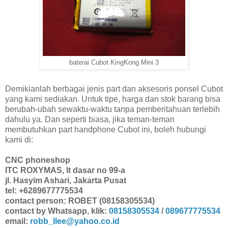
baterai Cubot KingKong Mini 3
Demikianlah berbagai jenis part dan aksesoris ponsel Cubot
yang kami sediakan. Untuk tipe, harga dan stok barang bisa
berubah-ubah sewaktu-waktu tanpa pemberitahuan terlebih
dahulu ya. Dan seperti biasa, jika teman-teman
membutuhkan part handphone Cubot ini, boleh hubungi
kami di:
CNC phoneshop
ITC ROXYMAS, lt dasar no 99-a
jl. Hasyim Ashari, Jakarta Pusat
tel: +6289677775534
contact person: ROBET (08158305534)
contact by Whatsapp, klik:
08158305534
/
089677775534
email:
robb_llee@yahoo.co.id