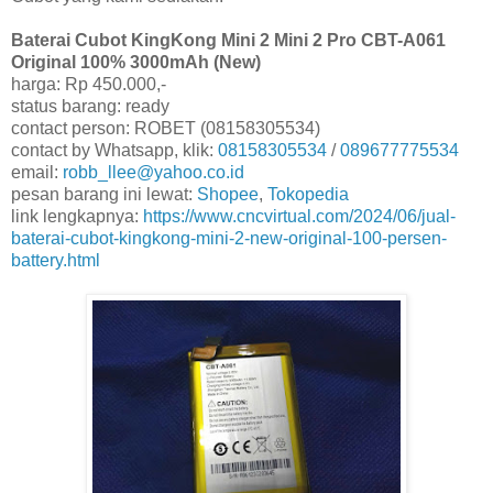
Baterai Cubot KingKong Mini 2 Mini 2 Pro CBT-A061
Original 100% 3000mAh (New)
harga: Rp 450.000,-
status barang: ready
contact person: ROBET (08158305534)
contact by Whatsapp, klik:
08158305534
/
089677775534
email:
robb_llee@yahoo.co.id
pesan barang ini lewat:
Shopee
,
Tokopedia
link lengkapnya:
https://www.cncvirtual.com/2024/06/jual-
baterai-cubot-kingkong-mini-2-new-original-100-persen-
battery.html