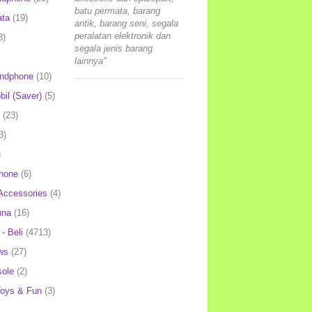
batu permata, barang
ata
(19)
antik, barang seni, segala
peralatan elektronik dan
3)
segala jenis barang
lainnya"
andphone
(10)
il (Saver)
(5)
(23)
3)
)
hone
(6)
Accessories
(4)
una
(16)
- Beli
(4713)
ws
(27)
ole
(2)
oys & Fun
(3)