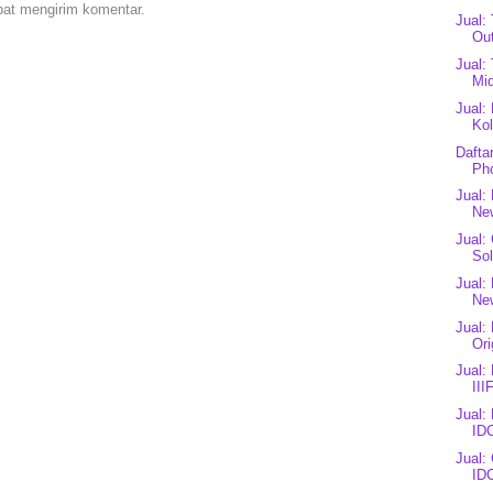
pat mengirim komentar.
Jual:
Ou
Jual:
Mid
Jual:
Kol
Dafta
Ph
Jual:
New
Jual:
Sol
Jual:
New
Jual:
Or
Jual:
III
Jual:
IDC
Jual:
ID