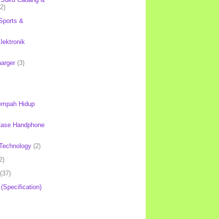
(2)
Sports &
lektronik
harger
(3)
mpah Hidup
Case Handphone
Technology
(2)
2)
(37)
 (Specification)