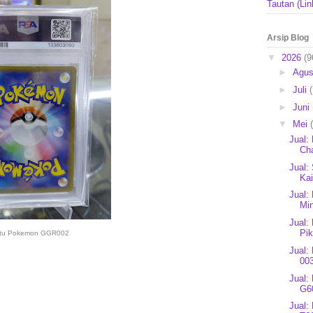
Tautan (Lin
Arsip Blog
▼
2026
(9
►
Agu
►
Juli
►
Juni
▼
Mei
Jual:
Cha
Jual: 
Ka
Jual:
Min
Jual:
Pik
rtu Pokemon GGR002
Jual:
003
Jual:
G60
Jual: