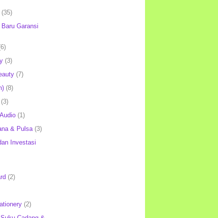
(35)
Baru Garansi
(6)
y
(3)
eauty
(7)
h)
(8)
(3)
 Audio
(1)
ana & Pulsa
(3)
an Investasi
rd
(2)
ationery
(2)
 Suku Cadang &