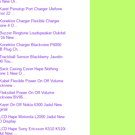
 New Or...
 Karet Penutup Port Charger Ulefone
or 22 ...
 Konektor Charger Flexible Charger
one 4 O...
 Buzzer Ringtone Loudspeaker Oukitel
16 New...
 Konektor Charger Blackview P6000
B Plug Ch...
 Trackball Sensor Blackberry Javelin
0 Tou...
 Back Casing Cover Hape Nothing
one 1 New O...
 Kabel Flexible Power On Off Volume
ckview...
 Fleksibel Power On Off Volume
ackview BV95...
 Karet On Off Nokia 6300 Jadul New
ginal
 LCD Hape Motorola L2000 Jadul New
D Display
 LCD Hape Sony Ericsson K510 K510i
ul New ...