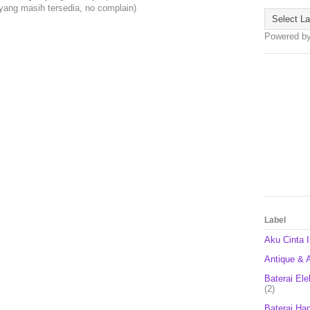
 yang masih tersedia, no complain)
Powered b
Label
Aku Cinta 
Antique & A
Baterai Ele
(2)
Baterai Ha