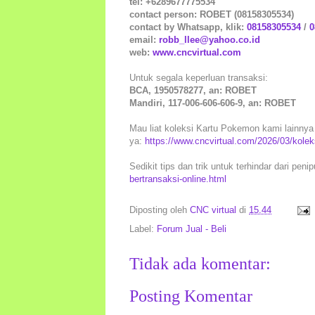
tel: +6289677775534
contact person: ROBET (08158305534)
contact by Whatsapp, klik:
08158305534
/
0
email:
robb_llee@yahoo.co.id
web:
www.cncvirtual.com
Untuk segala keperluan transaksi:
BCA, 1950578277, an: ROBET
Mandiri, 117-006-606-606-9, an: ROBET
Mau liat koleksi Kartu Pokemon kami lainnya 
ya:
https://www.cncvirtual.com/2026/03/kolek
Sedikit tips dan trik untuk terhindar dari peni
bertransaksi-online.html
Diposting oleh
CNC virtual
di
15.44
Label:
Forum Jual - Beli
Tidak ada komentar:
Posting Komentar