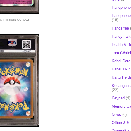
Handphone
Handphone 
(18)
rtu Pokemon GGR002
Handsfree
Handy Talk
Health & B
Jam (Watc
Kabel Data
Kabel TV /
Kartu Perd
Keuangan d
(22)
Keypad
(4)
Memory Ca
News
(6)
Office & St
Otomotif &