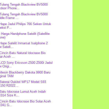
 Tulang Tengah Blackview BV5000
tdoor Phone...
 Tulang Tengah Blackview BV5000
dle Frame ...
 Hape Jadul Philips 766 Seken Untuk
eksi P...
r Harga Handphone Satelit (Satellite
one)
 Hape Satelit Inmarsat Isatphone 2
 Satell...
 Cincin Batu Natural Idocrase Bio
ar Aceh ...
 LCD Sony Ericsson Z500 Z500i Jadul
 Origi...
 Mesin Blackberry Dakota 9900 Baru
iginal TAM
 Baterai Oukitel WP17 Model S93
F150 R2022...
 Batu Idocrase Lumut Aceh Indah
014 Size K...
 Cincin Batu Idocrase Bio Solar Aceh
C041 G...