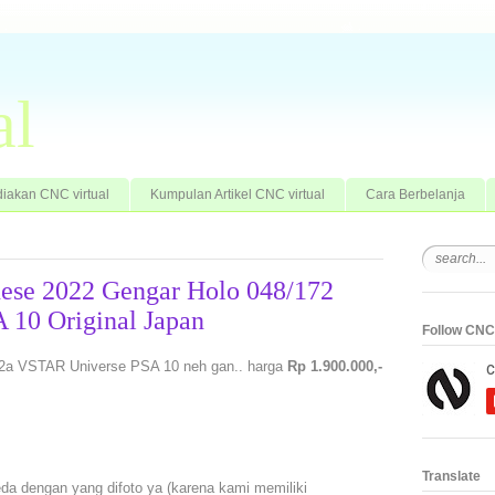
al
iakan CNC virtual
Kumpulan Artikel CNC virtual
Cara Berbelanja
nese 2022 Gengar Holo 048/172
10 Original Japan
Follow CNC 
12a VSTAR Universe PSA 10 neh gan.. harga
Rp 1.900.000,-
Translate
da dengan yang difoto ya (karena kami memiliki