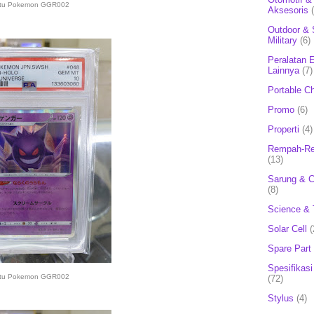
rtu Pokemon GGR002
Aksesoris
Outdoor & 
Military
(6)
Peralatan E
Lainnya
(7)
Portable C
Promo
(6)
Properti
(4)
Rempah-Re
(13)
Sarung & 
(8)
Science & 
Solar Cell
(
Spare Part
Spesifikasi
rtu Pokemon GGR002
(72)
Stylus
(4)