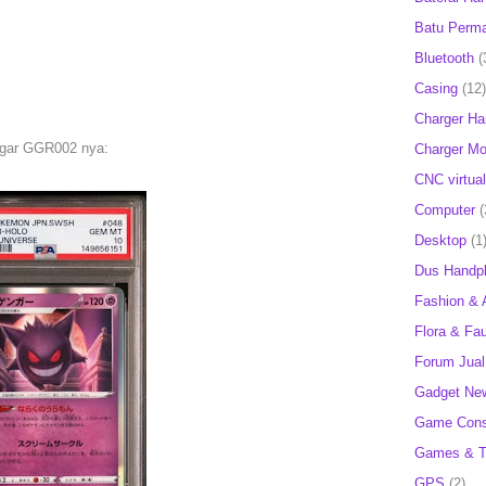
Batu Perm
Bluetooth
(
Casing
(12)
Charger H
ngar GGR002 nya:
Charger Mob
CNC virtual
Computer
(
Desktop
(1
Dus Handp
Fashion & 
Flora & Fa
Forum Jual 
Gadget Ne
Game Cons
Games & T
GPS
(2)