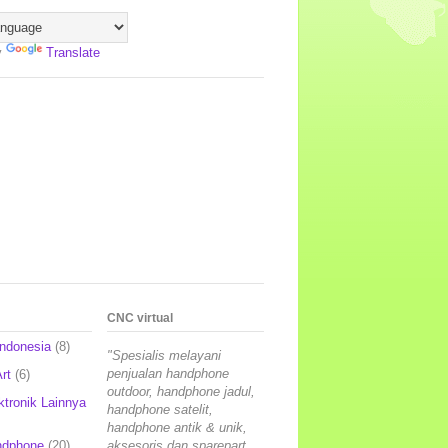
y
Translate
CNC virtual
Indonesia
(8)
"Spesialis melayani
penjualan handphone
rt
(6)
outdoor, handphone jadul,
ktronik Lainnya
handphone satelit,
handphone antik & unik,
ndphone
(20)
aksesoris dan sparepart,