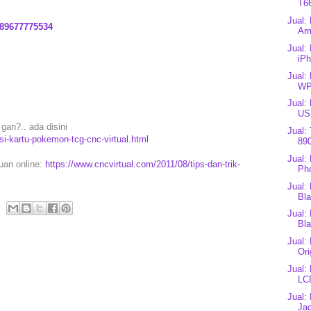
T66
Jual:
89677775534
Arm
Jual:
iPh
Jual:
WP
Jual:
US
gan?.. ada disini
Jual:
si-kartu-pokemon-tcg-cnc-virtual.html
890
Jual:
puan online:
https://www.cncvirtual.com/2011/08/tips-dan-trik-
Ph
Jual:
Bla
Jual:
Bl
Jual:
Ori
Jual:
LC
Jual:
Jad