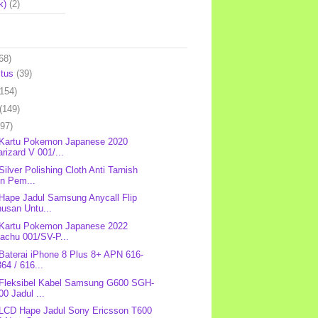
k)
(2)
68)
stus
(39)
(154)
(149)
(97)
 Kartu Pokemon Japanese 2020
rizard V 001/...
Silver Polishing Cloth Anti Tarnish
in Pem...
 Hape Jadul Samsung Anycall Flip
usan Untu...
 Kartu Pokemon Japanese 2022
achu 001/SV-P...
 Baterai iPhone 8 Plus 8+ APN 616-
64 / 616...
 Fleksibel Kabel Samsung G600 SGH-
0 Jadul ...
 LCD Hape Jadul Sony Ericsson T600