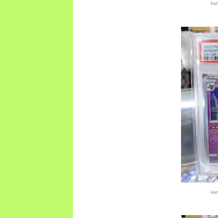
ka
ka