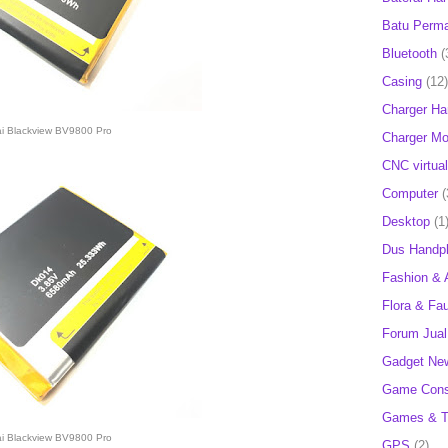
Batu Perm
Bluetooth
(
Casing
(12)
Charger H
ai Blackview BV9800 Pro
Charger Mob
CNC virtual
Computer
(
Desktop
(1
Dus Handp
Fashion & 
Flora & Fa
Forum Jual 
Gadget Ne
Game Cons
Games & T
ai Blackview BV9800 Pro
GPS
(2)