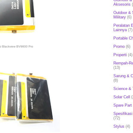
Aksesoris
Outdoor & 
Military
(6)
Peralatan E
Lainnya
(7)
Portable C
Promo
(6)
ai Blackview BV9800 Pro
Properti
(4)
Rempah-Re
(13)
Sarung & 
(8)
Science & 
Solar Cell
(
Spare Part
Spesifikasi
(72)
Stylus
(4)