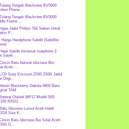
 Tulang Tengah Blackview BV5000
tdoor Phone...
 Tulang Tengah Blackview BV5000
dle Frame ...
 Hape Jadul Philips 766 Seken Untuk
eksi P...
r Harga Handphone Satelit (Satellite
one)
 Hape Satelit Inmarsat Isatphone 2
 Satell...
 Cincin Batu Natural Idocrase Bio
ar Aceh ...
 LCD Sony Ericsson Z500 Z500i Jadul
 Origi...
 Mesin Blackberry Dakota 9900 Baru
iginal TAM
 Baterai Oukitel WP17 Model S93
F150 R2022...
 Batu Idocrase Lumut Aceh Indah
014 Size K...
 Cincin Batu Idocrase Bio Solar Aceh
C041 G...