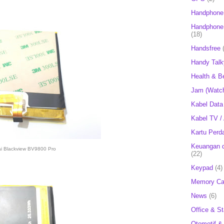
Handphone
Handphone 
(18)
Handsfree
Handy Talk
Health & B
Jam (Watc
Kabel Data
Kabel TV /
Kartu Perd
Keuangan d
ai Blackview BV9800 Pro
(22)
Keypad
(4)
Memory Ca
News
(6)
Office & St
Otomotif &