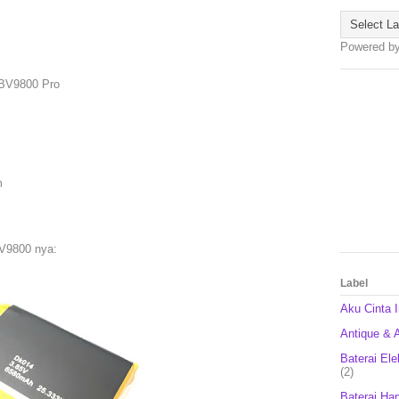
Powered b
 BV9800 Pro
mm
BV9800 nya:
Label
Aku Cinta 
Antique & A
Baterai Ele
(2)
Baterai Ha