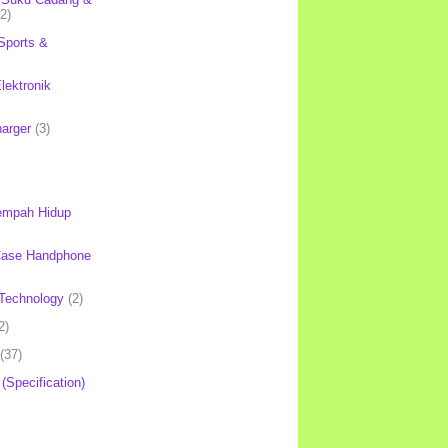
(2)
Sports &
lektronik
harger
(3)
mpah Hidup
Case Handphone
Technology
(2)
2)
(37)
 (Specification)