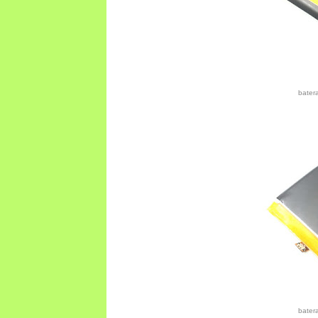
bater
bater