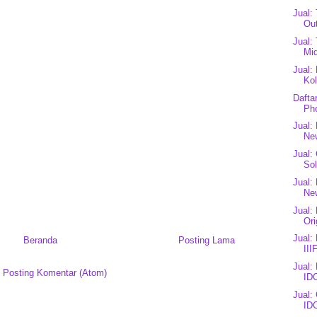
Jual:
Ou
Jual:
Mid
Jual:
Kol
Dafta
Ph
Jual:
New
Jual:
Sol
Jual:
New
Jual:
Or
Jual:
Beranda
Posting Lama
III
Jual:
:
Posting Komentar (Atom)
IDC
Jual:
ID