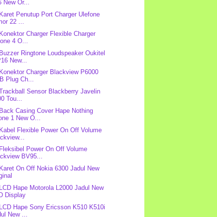
 New Or...
 Karet Penutup Port Charger Ulefone
or 22 ...
 Konektor Charger Flexible Charger
one 4 O...
 Buzzer Ringtone Loudspeaker Oukitel
16 New...
 Konektor Charger Blackview P6000
B Plug Ch...
 Trackball Sensor Blackberry Javelin
0 Tou...
 Back Casing Cover Hape Nothing
one 1 New O...
 Kabel Flexible Power On Off Volume
ckview...
 Fleksibel Power On Off Volume
ackview BV95...
 Karet On Off Nokia 6300 Jadul New
ginal
 LCD Hape Motorola L2000 Jadul New
D Display
 LCD Hape Sony Ericsson K510 K510i
ul New ...