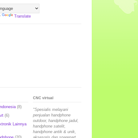
y
Translate
CNC virtual
Indonesia
(8)
"Spesialis melayani
penjualan handphone
rt
(6)
outdoor, handphone jadul,
ktronik Lainnya
handphone satelit,
handphone antik & unik,
ndphone
(20)
aksesoris dan sparepart,