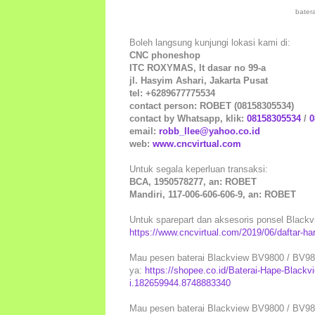
bater
Boleh langsung kunjungi lokasi kami di:
CNC phoneshop
ITC ROXYMAS, lt dasar no 99-a
jl. Hasyim Ashari, Jakarta Pusat
tel: +6289677775534
contact person: ROBET (08158305534)
contact by Whatsapp, klik:
08158305534
/
0
email:
robb_llee@yahoo.co.id
web:
www.cncvirtual.com
Untuk segala keperluan transaksi:
BCA, 1950578277, an: ROBET
Mandiri, 117-006-606-606-9, an: ROBET
Untuk sparepart dan aksesoris ponsel Blackvie
https://www.cncvirtual.com/2019/06/daftar-ha
Mau pesen baterai Blackview BV9800 / BV9800
ya:
https://shopee.co.id/Baterai-Hape-Blac
i.182659944.8748883340
Mau pesen baterai Blackview BV9800 / BV9800