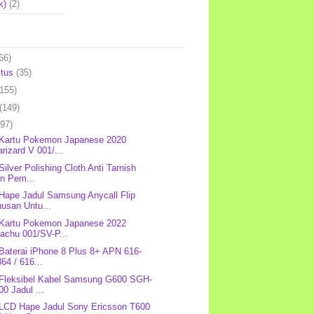
k)
(2)
66)
stus
(35)
(155)
(149)
(97)
 Kartu Pokemon Japanese 2020
rizard V 001/...
Silver Polishing Cloth Anti Tarnish
in Pem...
 Hape Jadul Samsung Anycall Flip
usan Untu...
 Kartu Pokemon Japanese 2022
achu 001/SV-P...
 Baterai iPhone 8 Plus 8+ APN 616-
64 / 616...
 Fleksibel Kabel Samsung G600 SGH-
0 Jadul ...
 LCD Hape Jadul Sony Ericsson T600