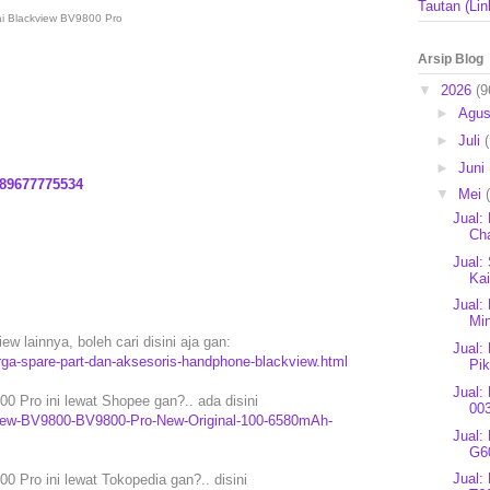
Tautan (Lin
ai Blackview BV9800 Pro
Arsip Blog
▼
2026
(9
►
Agu
►
Juli
►
Juni
89677775534
▼
Mei
Jual:
Cha
Jual: 
Ka
Jual:
Min
w lainnya, boleh cari disini aja gan:
Jual:
rga-spare-part-dan-aksesoris-handphone-blackview.html
Pik
Jual:
 Pro ini lewat Shopee gan?.. ada disini
003
kview-BV9800-BV9800-Pro-New-Original-100-6580mAh-
Jual:
G60
Jual:
 Pro ini lewat Tokopedia gan?.. disini