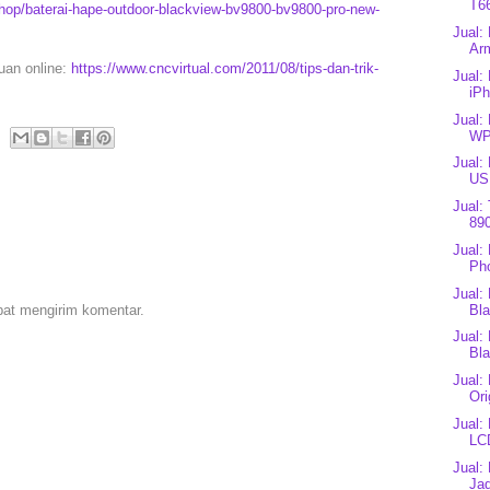
T66
hop/baterai-hape-outdoor-blackview-bv9800-bv9800-pro-new-
Jual:
Arm
puan online:
https://www.cncvirtual.com/2011/08/tips-dan-trik-
Jual:
iPh
Jual:
WP
Jual:
US
Jual:
890
Jual:
Ph
Jual:
pat mengirim komentar.
Bla
Jual:
Bl
Jual:
Ori
Jual:
LC
Jual:
Jad