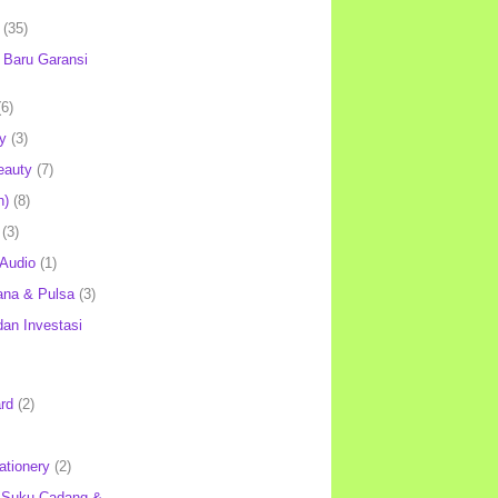
(35)
Baru Garansi
(6)
y
(3)
eauty
(7)
h)
(8)
(3)
 Audio
(1)
ana & Pulsa
(3)
an Investasi
rd
(2)
ationery
(2)
 Suku Cadang &