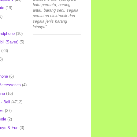
batu permata, barang
ata
(19)
antik, barang seni, segala
peralatan elektronik dan
3)
segala jenis barang
lainnya"
andphone
(10)
il (Saver)
(5)
(23)
3)
)
hone
(6)
Accessories
(4)
una
(16)
- Beli
(4712)
ws
(27)
ole
(2)
oys & Fun
(3)