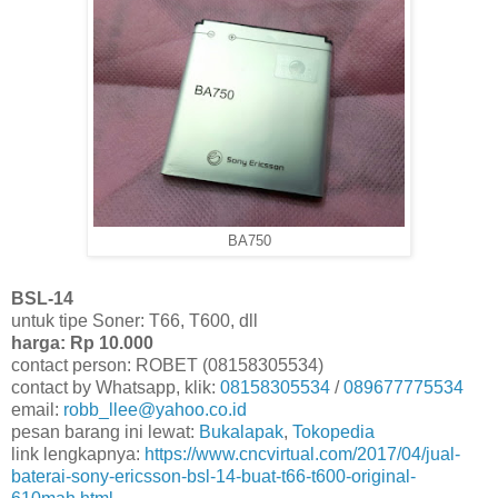
BA750
BSL-14
untuk tipe Soner: T66, T600, dll
harga: Rp 10.000
contact person: ROBET (08158305534)
contact by Whatsapp, klik:
08158305534
/
089677775534
email:
robb_llee@yahoo.co.id
pesan barang ini lewat:
Bukalapak
,
Tokopedia
link lengkapnya:
https://www.cncvirtual.com/2017/04/jual-
baterai-sony-ericsson-bsl-14-buat-t66-t600-original-