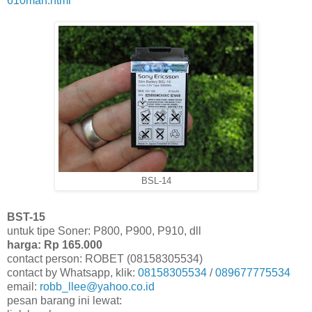
610mah.html
BSL-14
BST-15
untuk tipe Soner: P800, P900, P910, dll
harga: Rp 165.000
contact person: ROBET (08158305534)
contact by Whatsapp, klik:
08158305534
/
089677775534
email:
robb_llee@yahoo.co.id
pesan barang ini lewat: