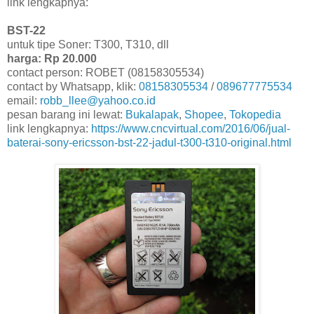
link lengkapnya:
BST-22
untuk tipe Soner: T300, T310, dll
harga: Rp 20.000
contact person: ROBET (08158305534)
contact by Whatsapp, klik:
08158305534
/
089677775534
email:
robb_llee@yahoo.co.id
pesan barang ini lewat:
Bukalapak
,
Shopee
,
Tokopedia
link lengkapnya:
https://www.cncvirtual.com/2016/06/jual-
baterai-sony-ericsson-bst-22-jadul-t300-t310-original.html