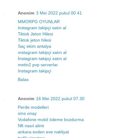
Anonim
3 Mei 2022 pukul 00.41
MMORPG OYUNLAR
instagram takipçi satın al
Tiktok Jeton Hilesi
Tiktok jeton hilesi
Saç ekim antalya
ınstagram takipçi satın al
İnstagram takipçi satın al
metin2 pvp serverlar
Instagram takipçi
Balas
Anonim
16 Mei 2022 pukul 07.30
Perde modelleri
sms onay
Vodafone mobil ödeme bozdurma
Nft nasıl alinir
ankara evden eve nakliyat
trafik sigortası