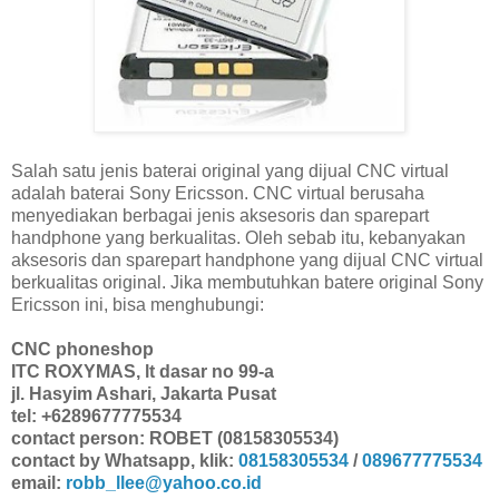
Salah satu jenis baterai original yang dijual CNC virtual
adalah baterai Sony Ericsson. CNC virtual berusaha
menyediakan berbagai jenis aksesoris dan sparepart
handphone yang berkualitas. Oleh sebab itu, kebanyakan
aksesoris dan sparepart handphone yang dijual CNC virtual
berkualitas original. Jika membutuhkan batere original Sony
Ericsson ini, bisa menghubungi:
CNC phoneshop
ITC ROXYMAS, lt dasar no 99-a
jl. Hasyim Ashari, Jakarta Pusat
tel: +6289677775534
contact person: ROBET (08158305534)
contact by Whatsapp, klik:
08158305534
/
089677775534
email:
robb_llee@yahoo.co.id