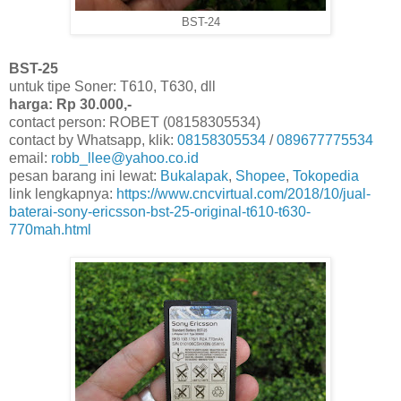
BST-24
BST-25
untuk tipe Soner: T610, T630, dll
harga: Rp 30.000,-
contact person: ROBET (08158305534)
contact by Whatsapp, klik:
08158305534
/
089677775534
email:
robb_llee@yahoo.co.id
pesan barang ini lewat:
Bukalapak
,
Shopee
,
Tokopedia
link lengkapnya:
https://www.cncvirtual.com/2018/10/jual-
baterai-sony-ericsson-bst-25-original-t610-t630-
770mah.html