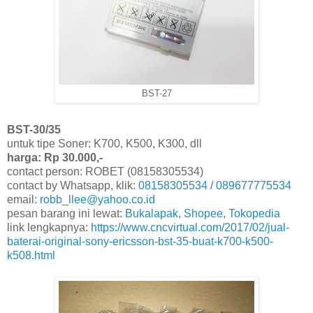
BST-27
BST-30/35
untuk tipe Soner: K700, K500, K300, dll
harga: Rp 30.000,-
contact person: ROBET (08158305534)
contact by Whatsapp, klik:
08158305534
/
089677775534
email:
robb_llee@yahoo.co.id
pesan barang ini lewat:
Bukalapak
,
Shopee
,
Tokopedia
link lengkapnya:
https://www.cncvirtual.com/2017/02/jual-
baterai-original-sony-ericsson-bst-35-buat-k700-k500-
k508.html