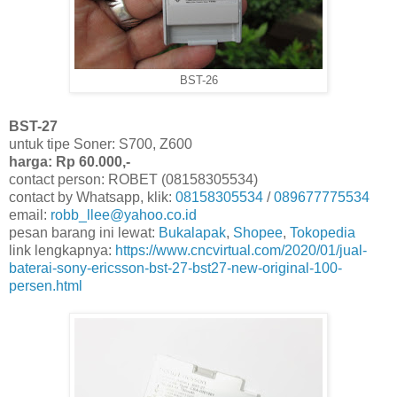
BST-26
BST-27
untuk tipe Soner: S700, Z600
harga: Rp 60.000,-
contact person: ROBET (08158305534)
contact by Whatsapp, klik:
08158305534
/
089677775534
email:
robb_llee@yahoo.co.id
pesan barang ini lewat:
Bukalapak
,
Shopee
,
Tokopedia
link lengkapnya:
https://www.cncvirtual.com/2020/01/jual-
baterai-sony-ericsson-bst-27-bst27-new-original-100-
persen.html