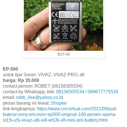
BST-43
EP-500
untuk tipe Soner: VIVAZ, VIVAZ PRO, dll
harga: Rp 35.000
contact person: ROBET (08158305534)
contact by Whatsapp, klik:
08158305534
/
089677775534
email:
robb_llee@yahoo.co.id
pesan barang ini lewat:
Shopee
link lengkapnya:
https://www.cncvirtual.com/2021/09/jual-
baterai-sony-ericsson-ep500-original-100-persen-xperia-
st15i-u5i-vivaz-u8i-w8-wt18i-x8-mini-pro-battery.html