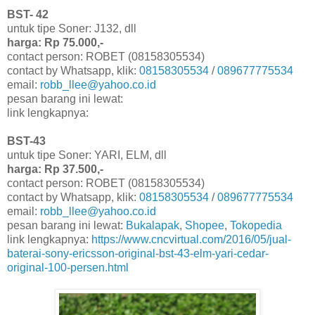
BST- 42
untuk tipe Soner: J132, dll
harga: Rp 75.000,-
contact person: ROBET (08158305534)
contact by Whatsapp, klik:
08158305534
/
089677775534
email:
robb_llee@yahoo.co.id
pesan barang ini lewat:
link lengkapnya:
BST-43
untuk tipe Soner: YARI, ELM, dll
harga: Rp 37.500,-
contact person: ROBET (08158305534)
contact by Whatsapp, klik:
08158305534
/
089677775534
email:
robb_llee@yahoo.co.id
pesan barang ini lewat:
Bukalapak
,
Shopee
,
Tokopedia
link lengkapnya:
https://www.cncvirtual.com/2016/05/jual-
baterai-sony-ericsson-original-bst-43-elm-yari-cedar-
original-100-persen.html