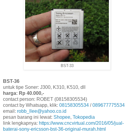
BST-33
BST-36
untuk tipe Soner: J300, K310, K510, dll
harga: Rp 40.000,-
contact person: ROBET (08158305534)
contact by Whatsapp, klik:
08158305534
/
089677775534
email:
robb_llee@yahoo.co.id
pesan barang ini lewat:
Shopee
,
Tokopedia
link lengkapnya:
https://www.cncvirtual.com/2016/05/jual-
baterai-sony-ericsson-bst-36-original-murah.html