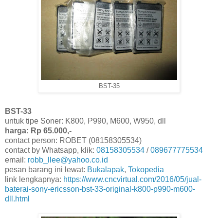
BST-35
BST-33
untuk tipe Soner: K800, P990, M600, W950, dll
harga: Rp 65.000,-
contact person: ROBET (08158305534)
contact by Whatsapp, klik:
08158305534
/
089677775534
email:
robb_llee@yahoo.co.id
pesan barang ini lewat:
Bukalapak
,
Tokopedia
link lengkapnya:
https://www.cncvirtual.com/2016/05/jual-
baterai-sony-ericsson-bst-33-original-k800-p990-m600-
dll.html