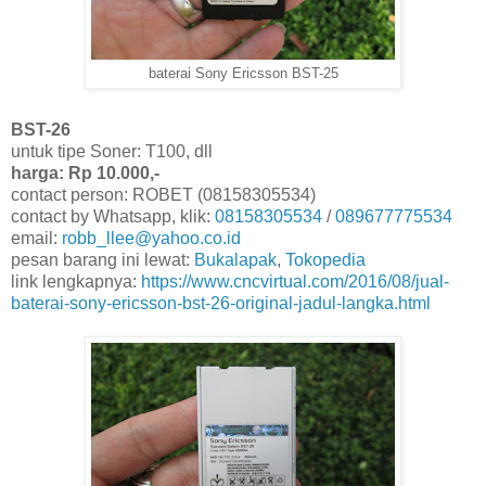
baterai Sony Ericsson BST-25
BST-26
untuk tipe Soner: T100, dll
harga: Rp 10.000,-
contact person: ROBET (08158305534)
contact by Whatsapp, klik:
08158305534
/
089677775534
email:
robb_llee@yahoo.co.id
pesan barang ini lewat:
Bukalapak
,
Tokopedia
link lengkapnya:
https://www.cncvirtual.com/2016/08/jual-
baterai-sony-ericsson-bst-26-original-jadul-langka.html