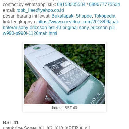
contact by Whatsapp, klik:
08158305534
/
089677775534
email:
robb_llee@yahoo.co.id
pesan barang ini lewat:
Bukalapak
,
Shopee
,
Tokopedia
link lengkapnya:
https://www.cncvirtual.com/2018/09/jual-
baterai-sony-ericsson-bst-40-original-sony-ericsson-p1i-
w990-p990i-1120mah.html
baterai BST-40
BST-41
untuk tipe Soner: X1, X2, X10, XPERIA, dll