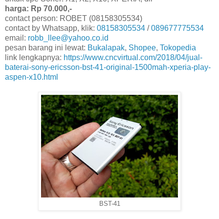
harga: Rp 70.000,-
contact person: ROBET (08158305534)
contact by Whatsapp, klik:
08158305534
/
089677775534
email:
robb_llee@yahoo.co.id
pesan barang ini lewat:
Bukalapak
,
Shopee
,
Tokopedia
link lengkapnya:
https://www.cncvirtual.com/2018/04/jual-
baterai-sony-ericsson-bst-41-original-1500mah-xperia-play-
aspen-x10.html
BST-41