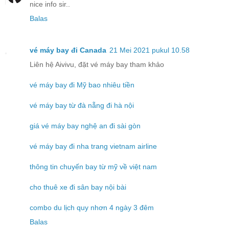
nice info sir..
Balas
vé máy bay đi Canada
21 Mei 2021 pukul 10.58
Liên hệ Aivivu, đặt vé máy bay tham khảo
vé máy bay đi Mỹ bao nhiêu tiền
vé máy bay từ đà nẵng đi hà nội
giá vé máy bay nghệ an đi sài gòn
vé máy bay đi nha trang vietnam airline
thông tin chuyến bay từ mỹ về việt nam
cho thuê xe đi sân bay nội bài
combo du lịch quy nhơn 4 ngày 3 đêm
Balas