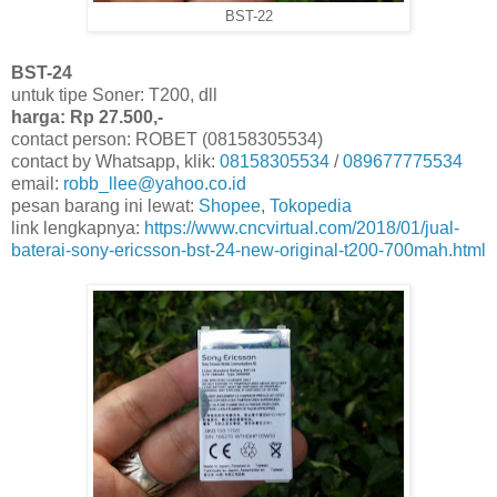
BST-22
BST-24
untuk tipe Soner: T200, dll
harga: Rp 27.500,-
contact person: ROBET (08158305534)
contact by Whatsapp, klik:
08158305534
/
089677775534
email:
robb_llee@yahoo.co.id
pesan barang ini lewat:
Shopee
,
Tokopedia
link lengkapnya:
https://www.cncvirtual.com/2018/01/jual-
baterai-sony-ericsson-bst-24-new-original-t200-700mah.html