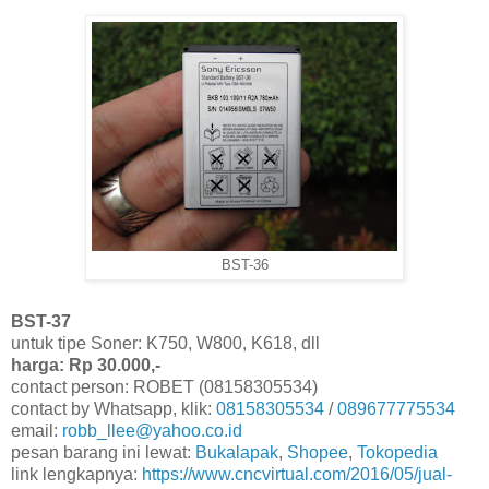
BST-36
BST-37
untuk tipe Soner: K750, W800, K618, dll
harga: Rp 30.000,-
contact person: ROBET (08158305534)
contact by Whatsapp, klik:
08158305534
/
089677775534
email:
robb_llee@yahoo.co.id
pesan barang ini lewat:
Bukalapak
,
Shopee
,
Tokopedia
link lengkapnya:
https://www.cncvirtual.com/2016/05/jual-