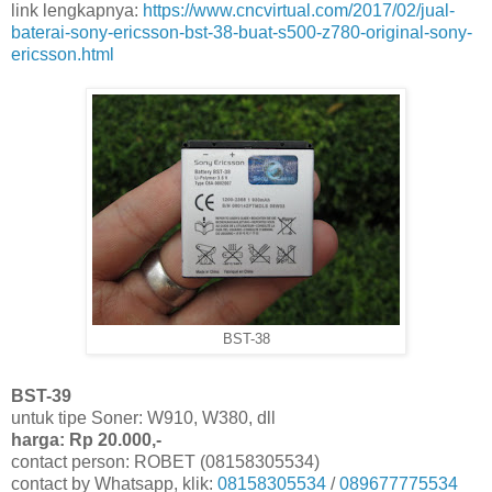
link lengkapnya:
https://www.cncvirtual.com/2017/02/jual-
baterai-sony-ericsson-bst-38-buat-s500-z780-original-sony-
ericsson.html
BST-38
BST-39
untuk tipe Soner: W910, W380, dll
harga: Rp 20.000,-
contact person: ROBET (08158305534)
contact by Whatsapp, klik:
08158305534
/
089677775534