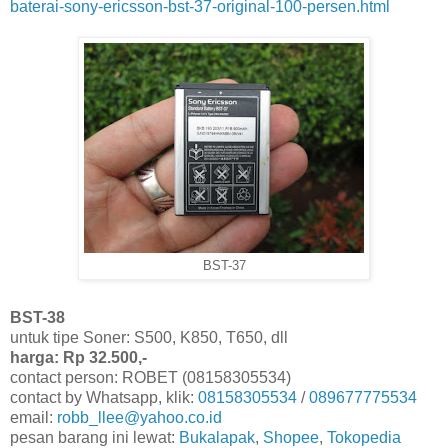
baterai-sony-ericsson-bst-37-original-100-persen.html
BST-37
BST-38
untuk tipe Soner: S500, K850, T650, dll
harga: Rp 32.500,-
contact person: ROBET (08158305534)
contact by Whatsapp, klik:
08158305534
/
089677775534
email:
robb_llee@yahoo.co.id
pesan barang ini lewat:
Bukalapak
,
Shopee
,
Tokopedia