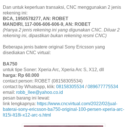
Dan untuk keperluan transaksi, CNC menggunakan 2 jenis
rekening ini:
BCA, 1950578277, AN: ROBET
MANDIRI, 117-006-606-606-9, AN: ROBET
(Hanya 2 jenis rekening ini yang digunakan CNC. Diluar 2
rekening ini, dipastikan bukan rekening resmi CNC)
Beberapa jenis batere original Sony Ericsson yang
disediakan CNC virtual:
BA750
untuk tipe Soner: Xperia Arc, Xperia Arc S, X12, dll
harga: Rp 60.000
contact person: ROBET (08158305534)
contact by Whatsapp, klik:
08158305534
/
089677775534
email:
robb_llee@yahoo.co.id
pesan barang ini lewat:
link lengkapnya:
https://www.cncvirtual.com/2022/02/jual-
baterai-sony-ericsson-ba750-original-100-persen-xperia-arc-
lt15i-lt18i-x12-arc-s.html