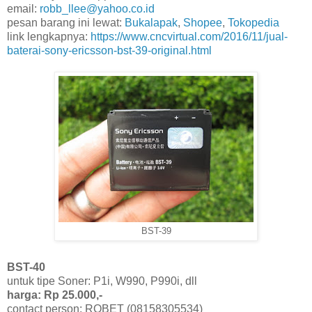
email:
robb_llee@yahoo.co.id
pesan barang ini lewat:
Bukalapak
,
Shopee
,
Tokopedia
link lengkapnya:
https://www.cncvirtual.com/2016/11/jual-
baterai-sony-ericsson-bst-39-original.html
BST-39
BST-40
untuk tipe Soner: P1i, W990, P990i, dll
harga: Rp 25.000,-
contact person: ROBET (08158305534)