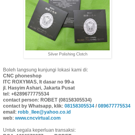
Silver Polishing Clotch
Boleh langsung kunjungi lokasi kami di:
CNC phoneshop
ITC ROXYMAS, lt dasar no 99-a
jl. Hasyim Ashari, Jakarta Pusat
tel: +6289677775534
contact person: ROBET (08158305534)
contact by Whatsapp, klik:
08158305534
/
089677775534
email:
robb_llee@yahoo.co.id
web:
www.cncvirtual.com
Untuk segala keperluan transaksi: