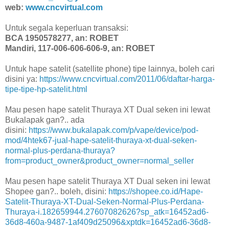
web:
www.cncvirtual.com
Untuk segala keperluan transaksi:
BCA 1950578277, an: ROBET
Mandiri, 117-006-606-606-9, an: ROBET
Untuk hape satelit (satellite phone) tipe lainnya, boleh cari
disini ya:
https://www.cncvirtual.com/2011/06/daftar-harga-
tipe-tipe-hp-satelit.html
Mau pesen hape satelit Thuraya XT Dual seken ini lewat
Bukalapak gan?.. ada
disini:
https://www.bukalapak.com/p/vape/device/pod-
mod/4htek67-jual-hape-satelit-thuraya-xt-dual-seken-
normal-plus-perdana-thuraya?
from=product_owner&product_owner=normal_seller
Mau pesen hape satelit Thuraya XT Dual seken ini lewat
Shopee gan?.. boleh, disini:
https://shopee.co.id/Hape-
Satelit-Thuraya-XT-Dual-Seken-Normal-Plus-Perdana-
Thuraya-i.182659944.27607082626?sp_atk=16452ad6-
36d8-460a-9487-1af409d25096&xptdk=16452ad6-36d8-