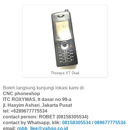
Thuraya XT Dual
Boleh langsung kunjungi lokasi kami di:
CNC phoneshop
ITC ROXYMAS, lt dasar no 99-a
jl. Hasyim Ashari, Jakarta Pusat
tel: +6289677775534
contact person: ROBET (08158305534)
contact by Whatsapp, klik:
08158305534
/
089677775534
email:
robb_llee@yahoo.co.id