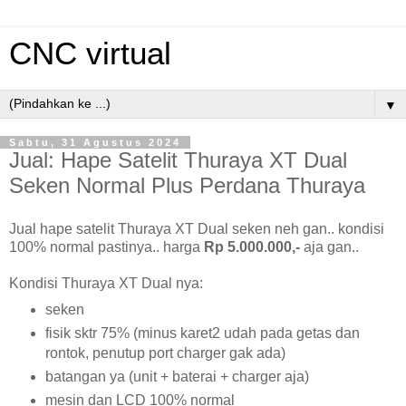
CNC virtual
▼
Sabtu, 31 Agustus 2024
Jual: Hape Satelit Thuraya XT Dual
Seken Normal Plus Perdana Thuraya
Jual hape satelit Thuraya XT Dual seken neh gan.. kondisi
100% normal pastinya.. harga
Rp 5.000.000,-
aja gan..
Kondisi Thuraya XT Dual nya:
seken
fisik sktr 75% (minus karet2 udah pada getas dan
rontok, penutup port charger gak ada)
batangan ya (unit + baterai + charger aja)
mesin dan LCD 100% normal