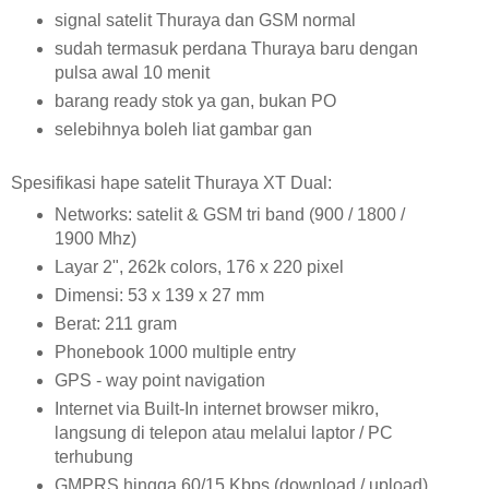
signal satelit Thuraya dan GSM normal
sudah termasuk perdana Thuraya baru dengan
pulsa awal 10 menit
barang ready stok ya gan, bukan PO
selebihnya boleh liat gambar gan
Spesifikasi hape satelit Thuraya XT Dual:
Networks: satelit & GSM tri band (900 / 1800 /
1900 Mhz)
Layar 2", 262k colors, 176 x 220 pixel
Dimensi: 53 x 139 x 27 mm
Berat: 211 gram
Phonebook 1000 multiple entry
GPS - way point navigation
Internet via Built-In internet browser mikro,
langsung di telepon atau melalui laptor / PC
terhubung
GMPRS hingga 60/15 Kbps (download / upload)