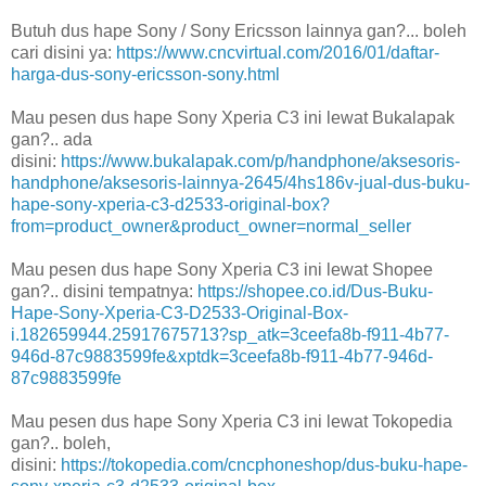
Butuh dus hape Sony / Sony Ericsson lainnya gan?... boleh
cari disini ya:
https://www.cncvirtual.com/2016/01/daftar-
harga-dus-sony-ericsson-sony.html
Mau pesen dus hape Sony Xperia C3 ini lewat Bukalapak
gan?.. ada
disini:
https://www.bukalapak.com/p/handphone/aksesoris-
handphone/aksesoris-lainnya-2645/4hs186v-jual-dus-buku-
hape-sony-xperia-c3-d2533-original-box?
from=product_owner&product_owner=normal_seller
Mau pesen dus hape Sony Xperia C3 ini lewat Shopee
gan?.. disini tempatnya:
https://shopee.co.id/Dus-Buku-
Hape-Sony-Xperia-C3-D2533-Original-Box-
i.182659944.25917675713?sp_atk=3ceefa8b-f911-4b77-
946d-87c9883599fe&xptdk=3ceefa8b-f911-4b77-946d-
87c9883599fe
Mau pesen dus hape Sony Xperia C3 ini lewat Tokopedia
gan?.. boleh,
disini:
https://tokopedia.com/cncphoneshop/dus-buku-hape-