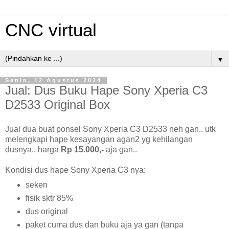
CNC virtual
▼
Senin, 12 Agustus 2024
Jual: Dus Buku Hape Sony Xperia C3
D2533 Original Box
Jual dua buat ponsel Sony Xperia C3 D2533 neh gan.. utk
melengkapi hape kesayangan agan2 yg kehilangan
dusnya.. harga
Rp 15.000,-
aja gan..
Kondisi dus hape Sony Xperia C3 nya:
seken
fisik sktr 85%
dus original
paket cuma dus dan buku aja ya gan (tanpa