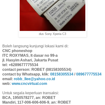
dus Sony Xperia C3
Boleh langsung kunjungi lokasi kami di:
CNC phoneshop
ITC ROXYMAS, lt dasar no 99-a
jl. Hasyim Ashari, Jakarta Pusat
tel: +6289677775534
contact person: ROBET (08158305534)
contact by Whatsapp, klik:
08158305534
/
089677775534
email:
robb_llee@yahoo.co.id
web:
www.cncvirtual.com
Untuk segala keperluan transaksi:
BCA, 1950578277, an: ROBET
Mandiri, 117-006-606-606-9, an: ROBET