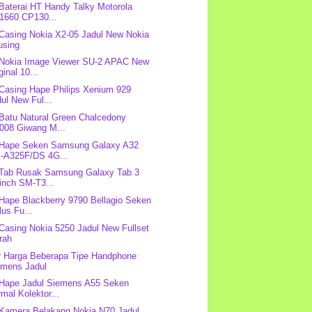
 Baterai HT Handy Talky Motorola
1660 CP130...
 Casing Nokia X2-05 Jadul New Nokia
using
 Nokia Image Viewer SU-2 APAC New
ginal 10...
 Casing Hape Philips Xenium 929
ul New Ful...
 Batu Natural Green Chalcedony
008 Giwang M...
 Hape Seken Samsung Galaxy A32
-A325F/DS 4G...
 Tab Rusak Samsung Galaxy Tab 3
inch SM-T3...
 Hape Blackberry 9790 Bellagio Seken
us Fu...
 Casing Nokia 5250 Jadul New Fullset
rah
r Harga Beberapa Tipe Handphone
emens Jadul
 Hape Jadul Siemens A55 Seken
mal Kolektor...
 Kamera Belakang Nokia N70 Jadul