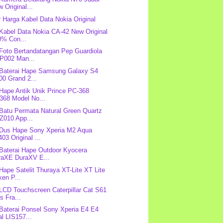
 Original...
r Harga Kabel Data Nokia Original
 Kabel Data Nokia CA-42 New Original
0% Con...
 Foto Bertandatangan Pep Guardiola
P002 Man...
 Baterai Hape Samsung Galaxy S4
00 Grand 2...
 Hape Antik Unik Prince PC-368
368 Model No...
 Batu Permata Natural Green Quartz
Z010 App...
 Dus Hape Sony Xperia M2 Aqua
03 Original ...
 Baterai Hape Outdoor Kyocera
raXE DuraXV E...
 Hape Satelit Thuraya XT-Lite XT Lite
en P...
 LCD Touchscreen Caterpillar Cat S61
s Fra...
 Baterai Ponsel Sony Xperia E4 E4
l LIS157...