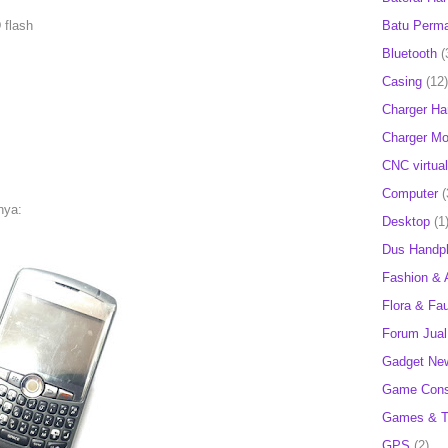
Batu Perm
 flash
Bluetooth
(
Casing
(12)
Charger H
Charger Mob
CNC virtual
Computer
(
nya:
Desktop
(1
Dus Handp
Fashion & 
Flora & Fa
Forum Jual 
Gadget Ne
Game Cons
Games & T
GPS
(2)