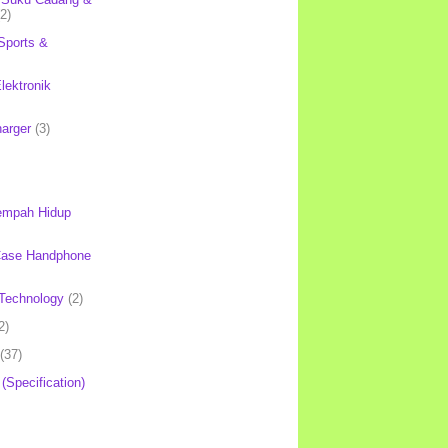
(2)
Sports &
lektronik
harger
(3)
mpah Hidup
Case Handphone
Technology
(2)
2)
(37)
 (Specification)