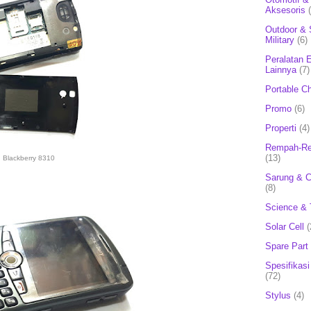
Aksesoris
Outdoor & 
Military
(6)
Peralatan E
Lainnya
(7)
Portable C
Promo
(6)
Properti
(4)
Rempah-Re
(13)
Blackberry 8310
Sarung & 
(8)
Science & 
Solar Cell
(
Spare Part
Spesifikasi
(72)
Stylus
(4)