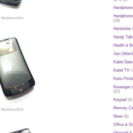
Handphone
Handphone 
Blackberry 8310
(18)
Handsfree
Handy Talk
Health & B
Jam (Watc
Kabel Data
Kabel TV /
Kartu Perd
Keuangan d
(22)
Keypad
(4)
Memory Ca
Blackberry 8310
News
(6)
Office & St
Otomotif &