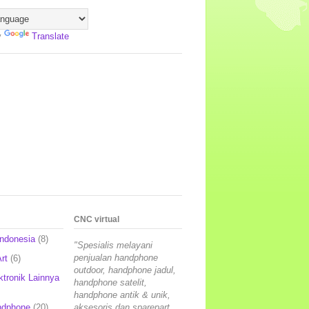
y
Translate
CNC virtual
Indonesia
(8)
"Spesialis melayani
penjualan handphone
rt
(6)
outdoor, handphone jadul,
ktronik Lainnya
handphone satelit,
handphone antik & unik,
ndphone
(20)
aksesoris dan sparepart,