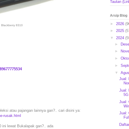
Tautan (Lin
Arsip Blog
►
2026
(9
Blackberry 8310
►
2025
(5
▼
2024
(5
►
Des
►
Nov
►
Okto
►
Sep
89677775534
▼
Agu
Jual:
Nor
Jual:
5G
Jual:
Wir
eksi atau pajangan lainnya gan?.. cari disini ya:
Jual:
e-rusak.html
Ful
Dafta
 ini lewat Bukalapak gan?.. ada