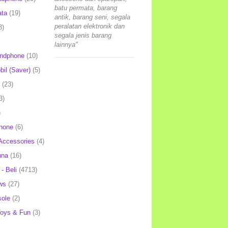
batu permata, barang
ata
(19)
antik, barang seni, segala
peralatan elektronik dan
3)
segala jenis barang
lainnya"
andphone
(10)
il (Saver)
(5)
(23)
3)
)
hone
(6)
Accessories
(4)
una
(16)
- Beli
(4713)
ws
(27)
ole
(2)
oys & Fun
(3)