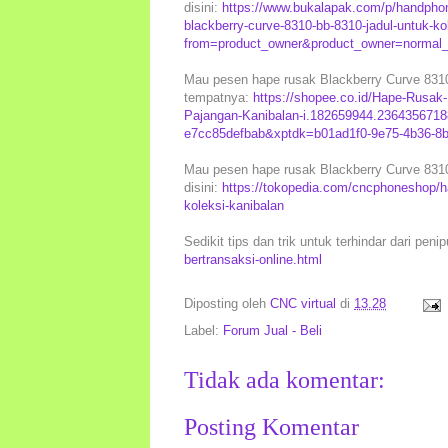
disini:
https://www.bukalapak.com/p/handpho
blackberry-curve-8310-bb-8310-jadul-untuk-ko
from=product_owner&product_owner=normal_s
Mau pesen hape rusak Blackberry Curve 8310 
tempatnya:
https://shopee.co.id/Hape-Rusak
Pajangan-Kanibalan-i.182659944.2364356718
e7cc85defbab&xptdk=b01ad1f0-9e75-4b36-8b
Mau pesen hape rusak Blackberry Curve 8310 
disini:
https://tokopedia.com/cncphoneshop/ha
koleksi-kanibalan
Sedikit tips dan trik untuk terhindar dari peni
bertransaksi-online.html
Diposting oleh
CNC virtual
di
13.28
Label:
Forum Jual - Beli
Tidak ada komentar:
Posting Komentar