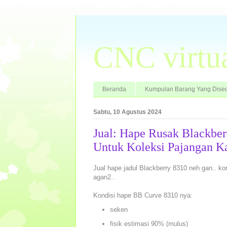
CNC virtu
Beranda
Kumpulan Barang Yang Dised
Sabtu, 10 Agustus 2024
Jual: Hape Rusak Blackbe
Untuk Koleksi Pajangan K
Jual hape jadul Blackberry 8310 neh gan.. ko
agan2..
Kondisi hape BB Curve 8310 nya:
seken
fisik estimasi 90% (mulus)