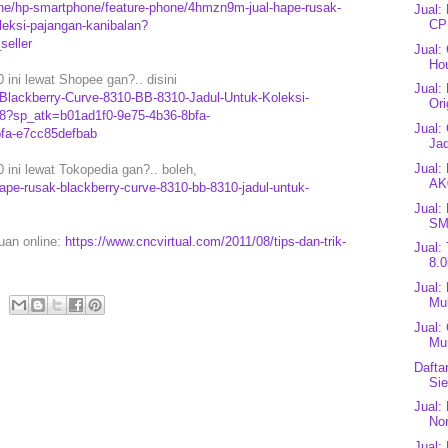
ne/hp-smartphone/feature-phone/4hmzn9m-jual-hape-rusak-
Jual:
CP
leksi-pajangan-kanibalan?
eller
Jual:
Ho
ini lewat Shopee gan?.. disini
Jual:
-Blackberry-Curve-8310-BB-8310-Jadul-Untuk-Koleksi-
Ori
8?sp_atk=b01ad1f0-9e75-4b36-8bfa-
Jual:
fa-e7cc85defbab
Jad
Jual:
ini lewat Tokopedia gan?.. boleh,
AK
pe-rusak-blackberry-curve-8310-bb-8310-jadul-untuk-
Jual:
SM
puan online:
https://www.cncvirtual.com/2011/08/tips-dan-trik-
Jual:
8.0
Jual:
Mul
Jual:
Mu
Dafta
Si
Jual:
Nor
Jual: