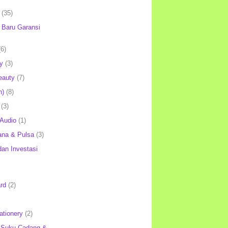
(35)
Baru Garansi
(6)
y
(3)
eauty
(7)
h)
(8)
(3)
 Audio
(1)
ana & Pulsa
(3)
an Investasi
rd
(2)
ationery
(2)
 Suku Cadang &