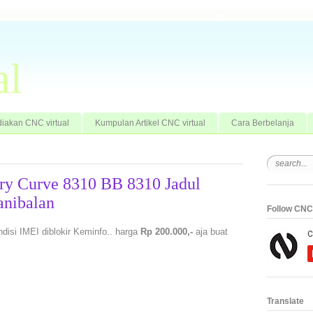
al
iakan CNC virtual
Kumpulan Artikel CNC virtual
Cara Berbelanja
rry Curve 8310 BB 8310 Jadul
anibalan
Follow CNC 
ndisi IMEI diblokir Keminfo.. harga
Rp 200.000,-
aja buat
Translate