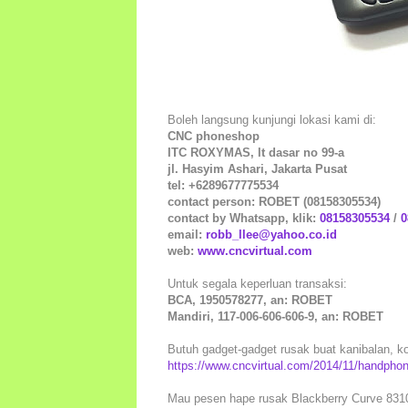
Boleh langsung kunjungi lokasi kami di:
CNC phoneshop
ITC ROXYMAS, lt dasar no 99-a
jl. Hasyim Ashari, Jakarta Pusat
tel: +6289677775534
contact person: ROBET (08158305534)
contact by Whatsapp, klik:
08158305534
/
0
email:
robb_llee@yahoo.co.id
web:
www.cncvirtual.com
Untuk segala keperluan transaksi:
BCA, 1950578277, an: ROBET
Mandiri, 117-006-606-606-9, an: ROBET
Butuh gadget-gadget rusak buat kanibalan, kol
https://www.cncvirtual.com/2014/11/handphon
Mau pesen hape rusak Blackberry Curve 8310