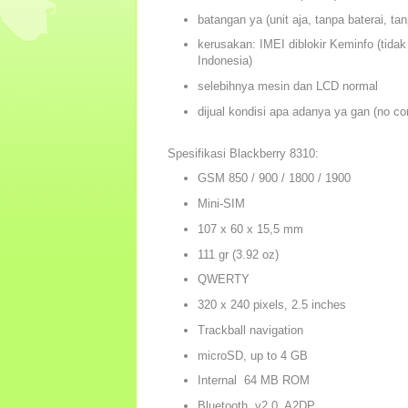
batangan ya (unit aja, tanpa baterai, ta
kerusakan: IMEI diblokir Keminfo (tidak 
Indonesia)
selebihnya mesin dan LCD normal
dijual kondisi apa adanya ya gan (no co
Spesifikasi Blackberry 8310:
GSM 850 / 900 / 1800 / 1900
Mini-SIM
107 x 60 x 15,5 mm
111 gr (3.92 oz)
QWERTY
320 x 240 pixels, 2.5 inches
Trackball navigation
microSD, up to 4 GB
Internal 64 MB ROM
Bluetooth v2.0, A2DP