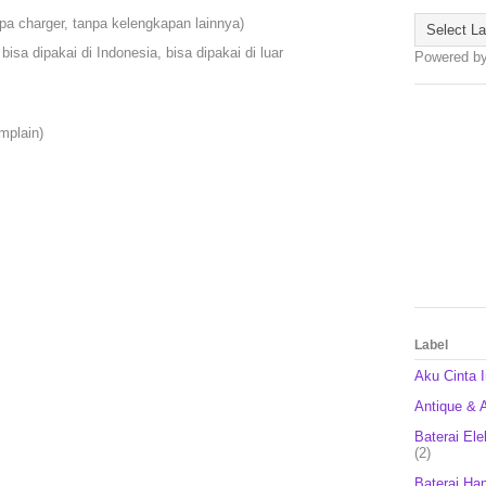
npa charger, tanpa kelengkapan lainnya)
bisa dipakai di Indonesia, bisa dipakai di luar
Powered b
mplain)
Label
Aku Cinta 
Antique & A
Baterai Ele
(2)
Baterai Ha