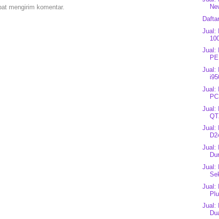
New
pat mengirim komentar.
Dafta
Jual:
10
Jual:
PE
Jual:
i95
Jual:
PC
Jual:
QT
Jual:
D24
Jual:
Du
Jual:
Sek
Jual:
Plu
Jual:
Dua