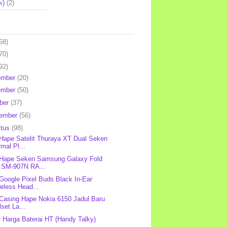
k)
(2)
68)
70)
92)
ember
(20)
ember
(50)
ber
(37)
tember
(56)
stus
(98)
 Hape Satelit Thuraya XT Dual Seken
mal Pl...
 Hape Seken Samsung Galaxy Fold
 SM-907N RA...
 Google Pixel Buds Black In-Ear
eless Head...
 Casing Hape Nokia 6150 Jadul Baru
lset La...
r Harga Baterai HT (Handy Talky)