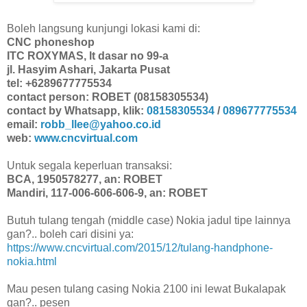
Boleh langsung kunjungi lokasi kami di:
CNC phoneshop
ITC ROXYMAS, lt dasar no 99-a
jl. Hasyim Ashari, Jakarta Pusat
tel: +6289677775534
contact person: ROBET (08158305534)
contact by Whatsapp, klik:
08158305534
/
089677775534
email:
robb_llee@yahoo.co.id
web:
www.cncvirtual.com
Untuk segala keperluan transaksi:
BCA, 1950578277, an: ROBET
Mandiri, 117-006-606-606-9, an: ROBET
Butuh tulang tengah (middle case) Nokia jadul tipe lainnya
gan?.. boleh cari disini ya:
https://www.cncvirtual.com/2015/12/tulang-handphone-
nokia.html
Mau pesen tulang casing Nokia 2100 ini lewat Bukalapak
gan?.. pesen