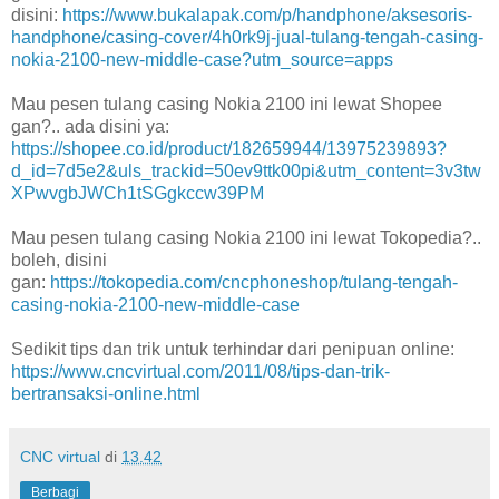
disini:
https://www.bukalapak.com/p/handphone/aksesoris-
handphone/casing-cover/4h0rk9j-jual-tulang-tengah-casing-
nokia-2100-new-middle-case?utm_source=apps
Mau pesen tulang casing Nokia 2100 ini lewat Shopee
gan?.. ada disini ya:
https://shopee.co.id/product/182659944/13975239893?
d_id=7d5e2&uls_trackid=50ev9ttk00pi&utm_content=3v3tw
XPwvgbJWCh1tSGgkccw39PM
Mau pesen tulang casing Nokia 2100 ini lewat Tokopedia?..
boleh, disini
gan:
https://tokopedia.com/cncphoneshop/tulang-tengah-
casing-nokia-2100-new-middle-case
Sedikit tips dan trik untuk terhindar dari penipuan online:
https://www.cncvirtual.com/2011/08/tips-dan-trik-
bertransaksi-online.html
CNC virtual
di
13.42
Berbagi