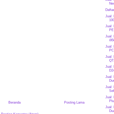
New
Dafta
Jual:
10
Jual:
PE
Jual:
i95
Jual:
PC
Jual:
QT
Jual:
D24
Jual:
Du
Jual:
Sek
Jual:
Plu
Beranda
Posting Lama
Jual:
Dua