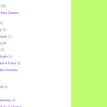
(35)
Baru Garansi
(6)
y
(3)
eauty
(7)
h)
(8)
(3)
 Audio
(1)
ana & Pulsa
(3)
an Investasi
rd
(2)
ationery
(2)
 Suku Cadang &