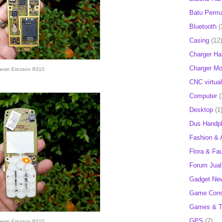
Batu Perm
Bluetooth
(
Casing
(12)
Charger H
Charger Mob
esin Ericsson R310
CNC virtual
Computer
(
Desktop
(1
Dus Handp
Fashion & 
Flora & Fa
Forum Jual 
Gadget Ne
Game Cons
Games & T
GPS
(2)
esin Ericsson R310