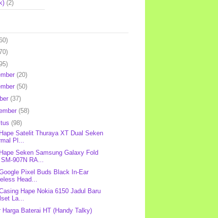
k)
(2)
60)
70)
95)
ember
(20)
ember
(50)
ber
(37)
tember
(58)
stus
(98)
 Hape Satelit Thuraya XT Dual Seken
mal Pl...
 Hape Seken Samsung Galaxy Fold
 SM-907N RA...
 Google Pixel Buds Black In-Ear
eless Head...
 Casing Hape Nokia 6150 Jadul Baru
lset La...
r Harga Baterai HT (Handy Talky)