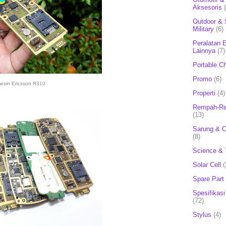
Aksesoris
Outdoor & 
Military
(6)
Peralatan E
Lainnya
(7)
Portable C
Promo
(6)
esin Ericsson R310
Properti
(4)
Rempah-Re
(13)
Sarung & 
(8)
Science & 
Solar Cell
(
Spare Part
Spesifikasi
(72)
Stylus
(4)