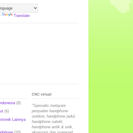
y
Translate
CNC virtual
Indonesia
(8)
"Spesialis melayani
penjualan handphone
rt
(6)
outdoor, handphone jadul,
ktronik Lainnya
handphone satelit,
handphone antik & unik,
ndphone
(20)
aksesoris dan sparepart,