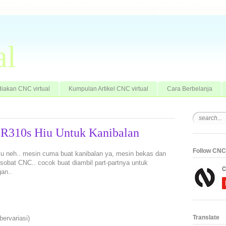
al
iakan CNC virtual
Kumpulan Artikel CNC virtual
Cara Berbelanja
0 R310s Hiu Untuk Kanibalan
Follow CNC 
iu neh.. mesin cuma buat kanibalan ya, mesin bekas dan
sobat CNC.. cocok buat diambil part-partnya untuk
an..
Translate
ervariasi)