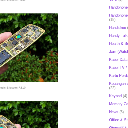
Handphone
Handphone 
(18)
Handsfree
Handy Talk
Health & B
Jam (Watc
Kabel Data
Kabel TV /
Kartu Perd
Keuangan d
(22)
esin Ericsson R310
Keypad
(4)
Memory Ca
News
(6)
Office & St
Otomotif &