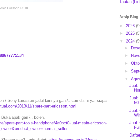
Tautan (Lin
esin Ericsson R310
Arsip Blog
►
2026
(9
►
2025
(5
▼
2024
(5
►
Des
89677775534
►
Nov
►
Okto
►
Sep
▼
Agu
Jual:
Nor
Jual:
n / Sony Ericsson jadul lainnya gan?.. cari disini ya, siapa
5G
rtual.com/2013/11/spare-part-ericsson.html
Jual:
Wir
 Bukalapak gan?.. boleh,
Jual:
/spare-part-tools-handphone/4a0bct0-jual-mesin-ericsson-
Ful
t_owner&product_owner=normal_seller
Dafta
 Shopee gan?.. ada disini:
https://shopee.co.id/Mesin-