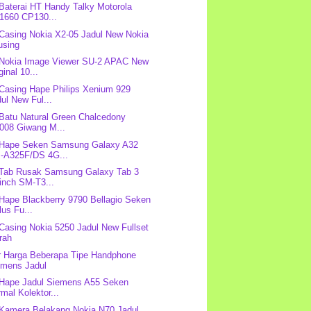
 Baterai HT Handy Talky Motorola
1660 CP130...
 Casing Nokia X2-05 Jadul New Nokia
using
 Nokia Image Viewer SU-2 APAC New
ginal 10...
 Casing Hape Philips Xenium 929
ul New Ful...
 Batu Natural Green Chalcedony
008 Giwang M...
 Hape Seken Samsung Galaxy A32
-A325F/DS 4G...
 Tab Rusak Samsung Galaxy Tab 3
inch SM-T3...
 Hape Blackberry 9790 Bellagio Seken
us Fu...
 Casing Nokia 5250 Jadul New Fullset
rah
r Harga Beberapa Tipe Handphone
emens Jadul
 Hape Jadul Siemens A55 Seken
mal Kolektor...
 Kamera Belakang Nokia N70 Jadul