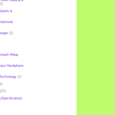
(2)
Sports &
lektronik
harger
(3)
mpah Hidup
Case Handphone
Technology
(2)
2)
(37)
 (Specification)