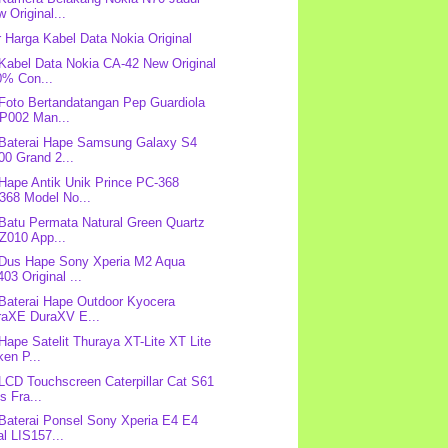
 Original...
r Harga Kabel Data Nokia Original
 Kabel Data Nokia CA-42 New Original
0% Con...
 Foto Bertandatangan Pep Guardiola
P002 Man...
 Baterai Hape Samsung Galaxy S4
00 Grand 2...
 Hape Antik Unik Prince PC-368
368 Model No...
 Batu Permata Natural Green Quartz
Z010 App...
 Dus Hape Sony Xperia M2 Aqua
03 Original ...
 Baterai Hape Outdoor Kyocera
raXE DuraXV E...
 Hape Satelit Thuraya XT-Lite XT Lite
en P...
 LCD Touchscreen Caterpillar Cat S61
s Fra...
 Baterai Ponsel Sony Xperia E4 E4
l LIS157...