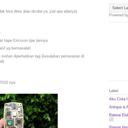
idak bisa dites atau dicoba ya, jual apa adanya)
Powered b
s
at hape Ericsson tipe lainnya
gan2 yg bermasalah
n, mohon diperhatikan lagi (kesalahan pemesanan di
al)
 R310 nya:
Label
Aku Cinta 
Antique & A
Baterai Ele
(2)
Baterai Ha