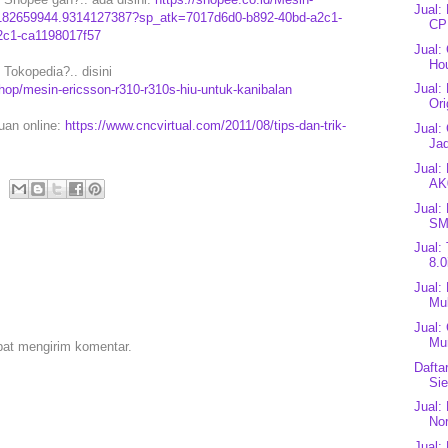
Jual:
i.182659944.9314127387?sp_atk=7017d6d0-b892-40bd-a2c1-
CP
2c1-ca1198017f57
Jual:
Ho
Tokopedia?.. disini
Jual:
op/mesin-ericsson-r310-r310s-hiu-untuk-kanibalan
Ori
puan online:
https://www.cncvirtual.com/2011/08/tips-dan-trik-
Jual:
Jad
Jual:
AK
Jual:
SM
Jual:
8.0
Jual:
Mul
Jual:
Mu
pat mengirim komentar.
Dafta
Si
Jual:
Nor
Jual: