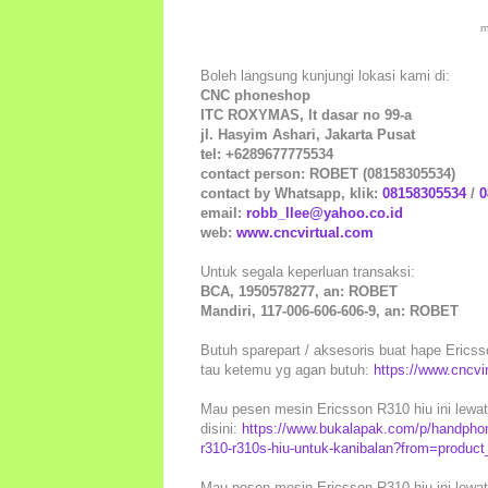
m
Boleh langsung kunjungi lokasi kami di:
CNC phoneshop
ITC ROXYMAS, lt dasar no 99-a
jl. Hasyim Ashari, Jakarta Pusat
tel: +6289677775534
contact person: ROBET (08158305534)
contact by Whatsapp, klik:
08158305534
/
0
email:
robb_llee@yahoo.co.id
web:
www.cncvirtual.com
Untuk segala keperluan transaksi:
BCA, 1950578277, an: ROBET
Mandiri, 117-006-606-606-9, an: ROBET
Butuh sparepart / aksesoris buat hape Ericsso
tau ketemu yg agan butuh:
https://www.cncvi
Mau pesen mesin Ericsson R310 hiu ini lewat
disini:
https://www.bukalapak.com/p/handphone
r310-r310s-hiu-untuk-kanibalan?from=produc
Mau pesen mesin Ericsson R310 hiu ini lewat