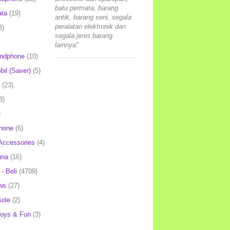
batu permata, barang
ata
(19)
antik, barang seni, segala
peralatan elektronik dan
3)
segala jenis barang
lainnya"
andphone
(10)
il (Saver)
(5)
(23)
3)
)
hone
(6)
Accessories
(4)
una
(16)
- Beli
(4709)
ws
(27)
ole
(2)
oys & Fun
(3)