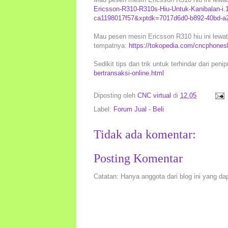
Ericsson-R310-R310s-Hiu-Untuk-Kanibalan-
ca1198017f57&xptdk=7017d6d0-b892-40bd-a
Mau pesen mesin Ericsson R310 hiu ini lewat 
tempatnya:
https://tokopedia.com/cncphonesh
Sedikit tips dan trik untuk terhindar dari peni
bertransaksi-online.html
Diposting oleh
CNC virtual
di
12.05
Label:
Forum Jual - Beli
Tidak ada komentar:
Posting Komentar
Catatan: Hanya anggota dari blog ini yang da