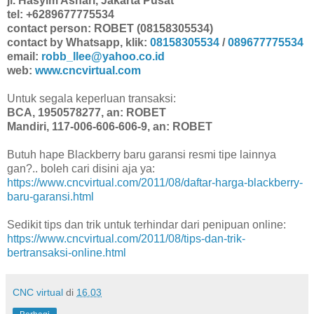
jl. Hasyim Ashari, Jakarta Pusat
tel: +6289677775534
contact person: ROBET (08158305534)
contact by Whatsapp, klik:
08158305534
/
089677775534
email:
robb_llee@yahoo.co.id
web:
www.cncvirtual.com
Untuk segala keperluan transaksi:
BCA, 1950578277, an: ROBET
Mandiri, 117-006-606-606-9, an: ROBET
Butuh hape Blackberry baru garansi resmi tipe lainnya
gan?.. boleh cari disini aja ya:
https://www.cncvirtual.com/2011/08/daftar-harga-blackberry-
baru-garansi.html
Sedikit tips dan trik untuk terhindar dari penipuan online:
https://www.cncvirtual.com/2011/08/tips-dan-trik-
bertransaksi-online.html
CNC virtual
di
16.03