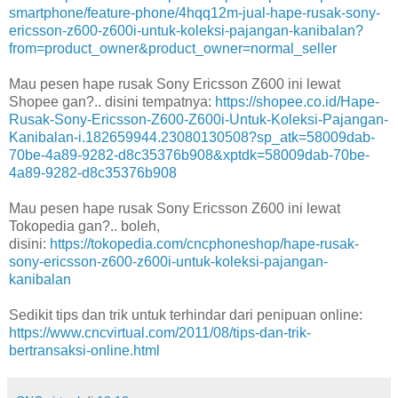
smartphone/feature-phone/4hqq12m-jual-hape-rusak-sony-
ericsson-z600-z600i-untuk-koleksi-pajangan-kanibalan?
from=product_owner&product_owner=normal_seller
Mau pesen hape rusak Sony Ericsson Z600 ini lewat
Shopee gan?.. disini tempatnya:
https://shopee.co.id/Hape-
Rusak-Sony-Ericsson-Z600-Z600i-Untuk-Koleksi-Pajangan-
Kanibalan-i.182659944.23080130508?sp_atk=58009dab-
70be-4a89-9282-d8c35376b908&xptdk=58009dab-70be-
4a89-9282-d8c35376b908
Mau pesen hape rusak Sony Ericsson Z600 ini lewat
Tokopedia gan?.. boleh,
disini:
https://tokopedia.com/cncphoneshop/hape-rusak-
sony-ericsson-z600-z600i-untuk-koleksi-pajangan-
kanibalan
Sedikit tips dan trik untuk terhindar dari penipuan online:
https://www.cncvirtual.com/2011/08/tips-dan-trik-
bertransaksi-online.html