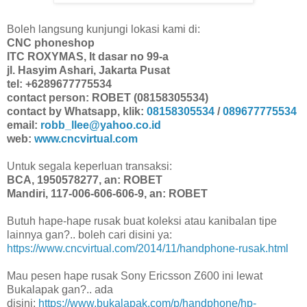
Boleh langsung kunjungi lokasi kami di:
CNC phoneshop
ITC ROXYMAS, lt dasar no 99-a
jl. Hasyim Ashari, Jakarta Pusat
tel: +6289677775534
contact person: ROBET (08158305534)
contact by Whatsapp, klik:
08158305534
/
089677775534
email:
robb_llee@yahoo.co.id
web:
www.cncvirtual.com
Untuk segala keperluan transaksi:
BCA, 1950578277, an: ROBET
Mandiri, 117-006-606-606-9, an: ROBET
Butuh hape-hape rusak buat koleksi atau kanibalan tipe
lainnya gan?.. boleh cari disini ya:
https://www.cncvirtual.com/2014/11/handphone-rusak.html
Mau pesen hape rusak Sony Ericsson Z600 ini lewat
Bukalapak gan?.. ada
disini:
https://www.bukalapak.com/p/handphone/hp-