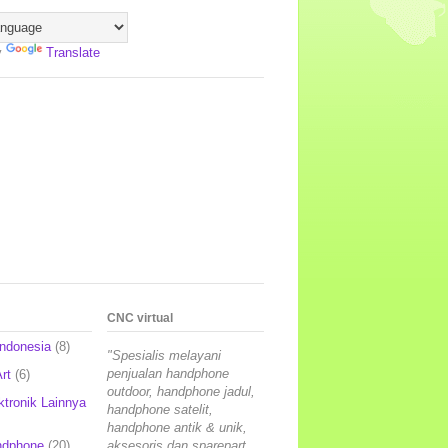
y
Translate
CNC virtual
Indonesia
(8)
"Spesialis melayani
penjualan handphone
rt
(6)
outdoor, handphone jadul,
ktronik Lainnya
handphone satelit,
handphone antik & unik,
ndphone
(20)
aksesoris dan sparepart,