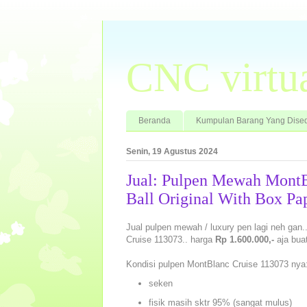
CNC virtu
Beranda
Kumpulan Barang Yang Dised
Senin, 19 Agustus 2024
Jual: Pulpen Mewah MontB
Ball Original With Box Pa
Jual pulpen mewah / luxury pen lagi neh gan
Cruise 113073.. harga
Rp 1.600.000,-
aja bua
Kondisi pulpen MontBlanc Cruise 113073 nya
seken
fisik masih sktr 95% (sangat mulus)