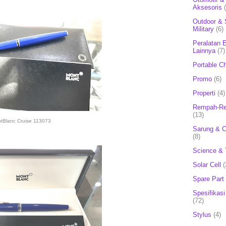
Aksesoris
Outdoor & 
Military
(6)
Peralatan E
Lainnya
(7)
Portable C
Promo
(6)
Properti
(4)
Rempah-Re
(13)
tBlanc Cruise 113073
Sarung & 
(8)
Science & 
Solar Cell
(
Spare Part
Spesifikasi
(72)
Stylus
(4)