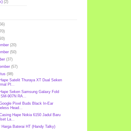
k)
(2)
66)
70)
93)
ember
(20)
ember
(50)
ber
(37)
tember
(57)
stus
(98)
 Hape Satelit Thuraya XT Dual Seken
mal Pl...
 Hape Seken Samsung Galaxy Fold
 SM-907N RA...
 Google Pixel Buds Black In-Ear
eless Head...
 Casing Hape Nokia 6150 Jadul Baru
lset La...
r Harga Baterai HT (Handy Talky)