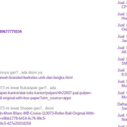
Jual:
CP
Jual:
Ho
Jual:
Ori
89677775534
Jual:
Jad
Jual:
AK
Jual:
SM
Jual:
nnya gan?.. ada disini ya:
8.0
ewah-branded-berkelas-unik-dan-langka.html
Jual:
Mul
3 ini lewat Bukalapak gan?.. ada
an-kantor/alat-tulis-kantor/pulpen/4h22607-jual-pulpen-
Jual:
Mu
ll-original-with-box-paper?utm_source=apps
Dafta
 ini lewat Shopee gan?.. disini
Si
h-Mont-Blanc-MB-Cruise-113073-Roller-Ball-Original-With-
Jual:
=e9bb1778-6414-4c76-99c5-
Nor
99c5-427e25019259
Jual: