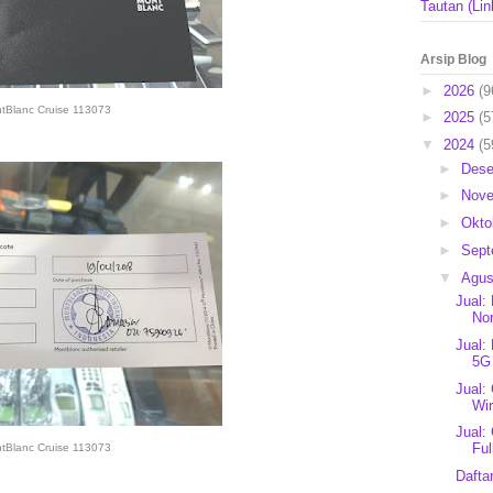
Tautan (Lin
Arsip Blog
►
2026
(9
tBlanc Cruise 113073
►
2025
(5
▼
2024
(5
►
Des
►
Nov
►
Okto
►
Sep
▼
Agu
Jual:
Nor
Jual:
5G
Jual:
Wir
Jual:
Ful
tBlanc Cruise 113073
Dafta