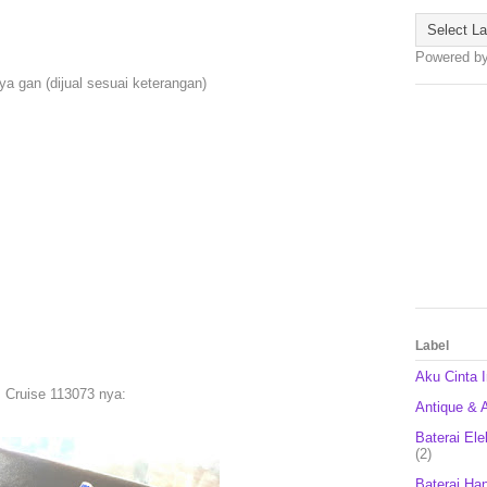
t
Powered b
a gan (dijual sesuai keterangan)
Label
Aku Cinta 
 Cruise 113073 nya:
Antique & A
Baterai Ele
(2)
Baterai Ha