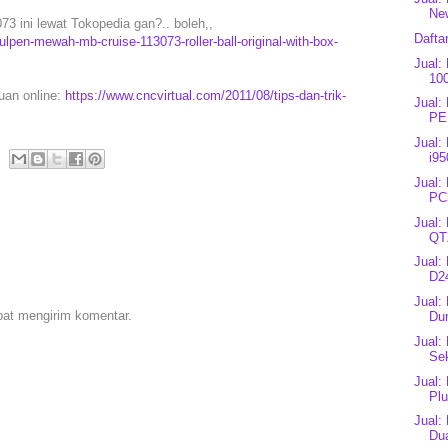
New
 ini lewat Tokopedia gan?.. boleh,,
Dafta
pen-mewah-mb-cruise-113073-roller-ball-original-with-box-
Jual:
10
puan online:
https://www.cncvirtual.com/2011/08/tips-dan-trik-
Jual:
PE
Jual:
i95
Jual:
PC
Jual:
QT
Jual:
D24
Jual:
pat mengirim komentar.
Du
Jual:
Sek
Jual:
Plu
Jual:
Dua