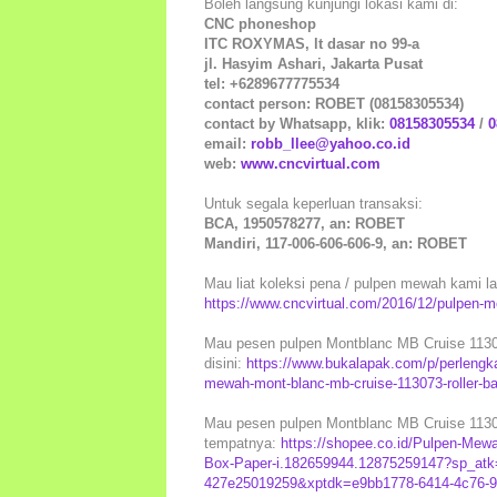
Boleh langsung kunjungi lokasi kami di:
CNC phoneshop
ITC ROXYMAS, lt dasar no 99-a
jl. Hasyim Ashari, Jakarta Pusat
tel: +6289677775534
contact person: ROBET (08158305534)
contact by Whatsapp, klik:
08158305534
/
0
email:
robb_llee@yahoo.co.id
web:
www.cncvirtual.com
Untuk segala keperluan transaksi:
BCA, 1950578277, an: ROBET
Mandiri, 117-006-606-606-9, an: ROBET
Mau liat koleksi pena / pulpen mewah kami lai
https://www.cncvirtual.com/2016/12/pulpen-m
Mau pesen pulpen Montblanc MB Cruise 11307
disini:
https://www.bukalapak.com/p/perlengkap
mewah-mont-blanc-mb-cruise-113073-roller-ba
Mau pesen pulpen Montblanc MB Cruise 113073
tempatnya:
https://shopee.co.id/Pulpen-Mewa
Box-Paper-i.182659944.12875259147?sp_atk
427e25019259&xptdk=e9bb1778-6414-4c76-