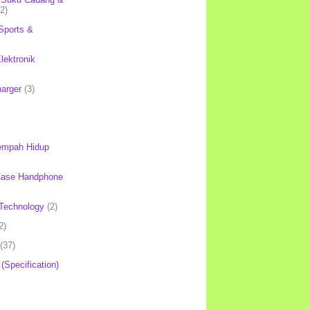
(2)
Sports &
lektronik
harger
(3)
mpah Hidup
Case Handphone
Technology
(2)
2)
(37)
 (Specification)