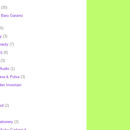
(35)
Baru Garansi
(6)
y
(3)
eauty
(7)
h)
(8)
(3)
 Audio
(1)
ana & Pulsa
(3)
an Investasi
rd
(2)
ationery
(2)
 Suku Cadang &