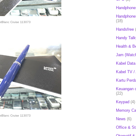
Handphone
Handphone 
(18)
tBlanc Cruise 113073
Handsfree
Handy Talk
Health & B
Jam (Watc
Kabel Data
Kabel TV /
Kartu Perd
Keuangan d
(22)
Keypad
(4)
Memory Ca
tBlanc Cruise 113073
News
(6)
Office & St
Otomotif &