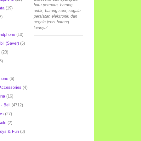
batu permata, barang
ata
(19)
antik, barang seni, segala
peralatan elektronik dan
3)
segala jenis barang
lainnya"
andphone
(10)
il (Saver)
(5)
(23)
3)
)
hone
(6)
Accessories
(4)
una
(16)
- Beli
(4712)
ws
(27)
ole
(2)
oys & Fun
(3)