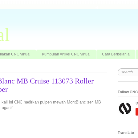
al
iakan CNC virtual
Kumpulan Artikel CNC virtual
Cara Berbelanja
lanc MB Cruise 113073 Roller
per
Follow CNC 
.. kali ini CNC hadirkan pulpen mewah MontBlanc seri MB
t agan2..
:
Translate