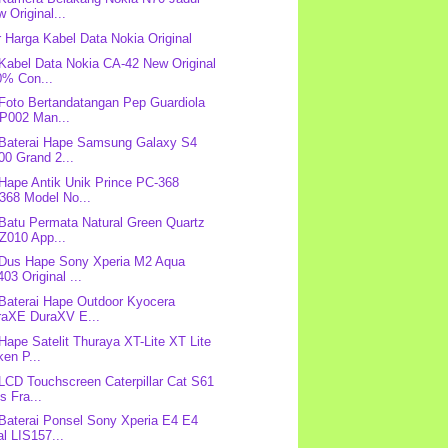
 Original...
r Harga Kabel Data Nokia Original
 Kabel Data Nokia CA-42 New Original
0% Con...
 Foto Bertandatangan Pep Guardiola
P002 Man...
 Baterai Hape Samsung Galaxy S4
00 Grand 2...
 Hape Antik Unik Prince PC-368
368 Model No...
 Batu Permata Natural Green Quartz
Z010 App...
 Dus Hape Sony Xperia M2 Aqua
03 Original ...
 Baterai Hape Outdoor Kyocera
raXE DuraXV E...
 Hape Satelit Thuraya XT-Lite XT Lite
en P...
 LCD Touchscreen Caterpillar Cat S61
s Fra...
 Baterai Ponsel Sony Xperia E4 E4
l LIS157...