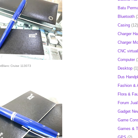
Batu Perm
Bluetooth
(
Casing
(12)
Charger H
Charger Mob
CNC virtual
Computer
(
tBlanc Cruise 113073
Desktop
(1
Dus Handp
Fashion & 
Flora & Fa
Forum Jual 
Gadget Ne
Game Cons
Games & T
GPS
(2)