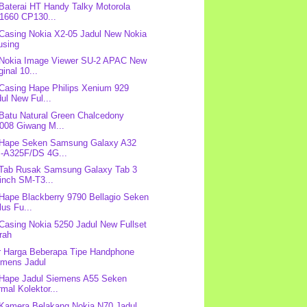
 Baterai HT Handy Talky Motorola
1660 CP130...
 Casing Nokia X2-05 Jadul New Nokia
using
 Nokia Image Viewer SU-2 APAC New
ginal 10...
 Casing Hape Philips Xenium 929
ul New Ful...
 Batu Natural Green Chalcedony
008 Giwang M...
 Hape Seken Samsung Galaxy A32
-A325F/DS 4G...
 Tab Rusak Samsung Galaxy Tab 3
inch SM-T3...
 Hape Blackberry 9790 Bellagio Seken
us Fu...
 Casing Nokia 5250 Jadul New Fullset
rah
r Harga Beberapa Tipe Handphone
emens Jadul
 Hape Jadul Siemens A55 Seken
mal Kolektor...
 Kamera Belakang Nokia N70 Jadul