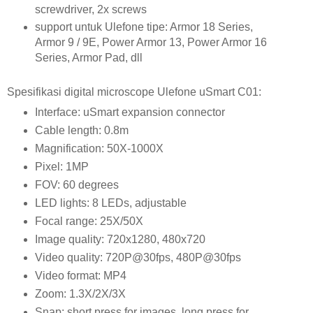
screwdriver, 2x screws
support untuk Ulefone tipe: Armor 18 Series,
Armor 9 / 9E, Power Armor 13, Power Armor 16
Series, Armor Pad, dll
Spesifikasi digital microscope Ulefone uSmart C01:
Interface: uSmart expansion connector
Cable length: 0.8m
Magnification: 50X-1000X
Pixel: 1MP
FOV: 60 degrees
LED lights: 8 LEDs, adjustable
Focal range: 25X/50X
Image quality: 720x1280, 480x720
Video quality: 720P@30fps, 480P@30fps
Video format: MP4
Zoom: 1.3X/2X/3X
Snap: short press for images, long press for