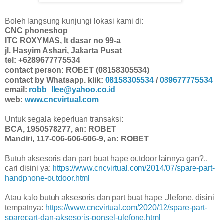
Boleh langsung kunjungi lokasi kami di:
CNC phoneshop
ITC ROXYMAS, lt dasar no 99-a
jl. Hasyim Ashari, Jakarta Pusat
tel: +6289677775534
contact person: ROBET (08158305534)
contact by Whatsapp, klik:
08158305534
/
089677775534
email:
robb_llee@yahoo.co.id
web:
www.cncvirtual.com
Untuk segala keperluan transaksi:
BCA, 1950578277, an: ROBET
Mandiri, 117-006-606-606-9, an: ROBET
Butuh aksesoris dan part buat hape outdoor lainnya gan?..
cari disini ya:
https://www.cncvirtual.com/2014/07/spare-part-
handphone-outdoor.html
Atau kalo butuh aksesoris dan part buat hape Ulefone, disini
tempatnya:
https://www.cncvirtual.com/2020/12/spare-part-
sparepart-dan-aksesoris-ponsel-ulefone.html