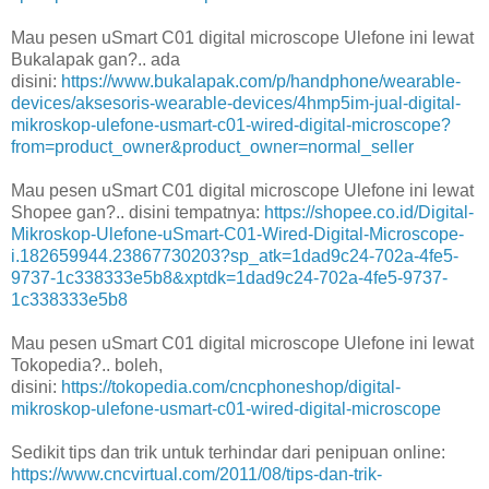
Mau pesen uSmart C01 digital microscope Ulefone ini lewat
Bukalapak gan?.. ada
disini:
https://www.bukalapak.com/p/handphone/wearable-
devices/aksesoris-wearable-devices/4hmp5im-jual-digital-
mikroskop-ulefone-usmart-c01-wired-digital-microscope?
from=product_owner&product_owner=normal_seller
Mau pesen uSmart C01 digital microscope Ulefone ini lewat
Shopee gan?.. disini tempatnya:
https://shopee.co.id/Digital-
Mikroskop-Ulefone-uSmart-C01-Wired-Digital-Microscope-
i.182659944.23867730203?sp_atk=1dad9c24-702a-4fe5-
9737-1c338333e5b8&xptdk=1dad9c24-702a-4fe5-9737-
1c338333e5b8
Mau pesen uSmart C01 digital microscope Ulefone ini lewat
Tokopedia?.. boleh,
disini:
https://tokopedia.com/cncphoneshop/digital-
mikroskop-ulefone-usmart-c01-wired-digital-microscope
Sedikit tips dan trik untuk terhindar dari penipuan online:
https://www.cncvirtual.com/2011/08/tips-dan-trik-