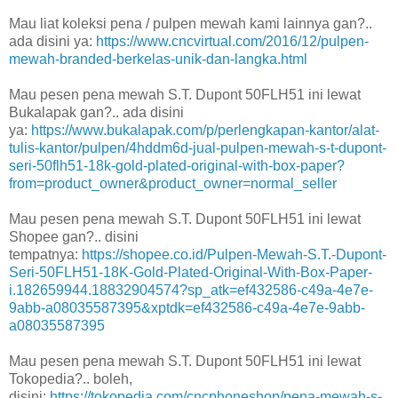
Mau liat koleksi pena / pulpen mewah kami lainnya gan?..
ada disini ya:
https://www.cncvirtual.com/2016/12/pulpen-
mewah-branded-berkelas-unik-dan-langka.html
Mau pesen pena mewah S.T. Dupont 50FLH51 ini lewat
Bukalapak gan?.. ada disini
ya:
https://www.bukalapak.com/p/perlengkapan-kantor/alat-
tulis-kantor/pulpen/4hddm6d-jual-pulpen-mewah-s-t-dupont-
seri-50flh51-18k-gold-plated-original-with-box-paper?
from=product_owner&product_owner=normal_seller
Mau pesen pena mewah S.T. Dupont 50FLH51 ini lewat
Shopee gan?.. disini
tempatnya:
https://shopee.co.id/Pulpen-Mewah-S.T.-Dupont-
Seri-50FLH51-18K-Gold-Plated-Original-With-Box-Paper-
i.182659944.18832904574?sp_atk=ef432586-c49a-4e7e-
9abb-a08035587395&xptdk=ef432586-c49a-4e7e-9abb-
a08035587395
Mau pesen pena mewah S.T. Dupont 50FLH51 ini lewat
Tokopedia?.. boleh,
disini:
https://tokopedia.com/cncphoneshop/pena-mewah-s-