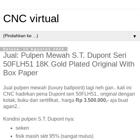
CNC virtual
▼
Selasa, 13 Agustus 2024
Jual: Pulpen Mewah S.T. Dupont Seri
50FLH51 18K Gold Plated Original With
Box Paper
Jual pulpen mewah (luxury ballpoint) lagi neh gan.. kali ini
CNC hadirkan pena Dupont seri 50FLH51.. original dengan
kotak, buku dan sertifikat.. harga
Rp 3.500.000,-
aja buat
agan2..
Kondisi pulpen S.T. Dupont nya:
seken
fisik masih sktr 95% (sangat mulus)