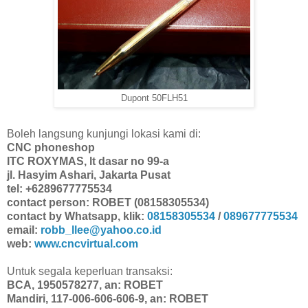
Dupont 50FLH51
Boleh langsung kunjungi lokasi kami di:
CNC phoneshop
ITC ROXYMAS, lt dasar no 99-a
jl. Hasyim Ashari, Jakarta Pusat
tel: +6289677775534
contact person: ROBET (08158305534)
contact by Whatsapp, klik:
08158305534
/
089677775534
email:
robb_llee@yahoo.co.id
web:
www.cncvirtual.com
Untuk segala keperluan transaksi:
BCA, 1950578277, an: ROBET
Mandiri, 117-006-606-606-9, an: ROBET