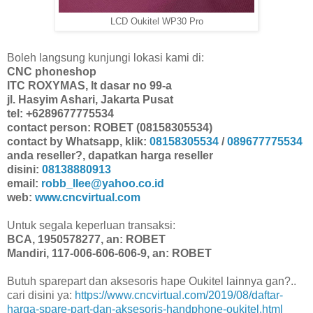
LCD Oukitel WP30 Pro
Boleh langsung kunjungi lokasi kami di:
CNC phoneshop
ITC ROXYMAS, lt dasar no 99-a
jl. Hasyim Ashari, Jakarta Pusat
tel: +6289677775534
contact person: ROBET (08158305534)
contact by Whatsapp, klik:
08158305534
/
089677775534
anda reseller?, dapatkan harga reseller
disini:
08138880913
email:
robb_llee@yahoo.co.id
web:
www.cncvirtual.com
Untuk segala keperluan transaksi:
BCA, 1950578277, an: ROBET
Mandiri, 117-006-606-606-9, an: ROBET
Butuh sparepart dan aksesoris hape Oukitel lainnya gan?..
cari disini ya:
https://www.cncvirtual.com/2019/08/daftar-
harga-spare-part-dan-aksesoris-handphone-oukitel.html