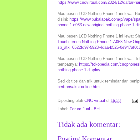
https://www.cncvirtual.com/2024/12/daftar-ha
Mau pesen LCD Nothing Phone 1 ini lewat Bu
disini:
https://www.bukalapak.com/p/vape/spar
phone-1-a063-new-original-nothing-phone-1-
Mau pesen LCD Nothing Phone 1 ini lewat Sho
Touchscreen-Nothing-Phone-1-A063-New-Orig
sp_atk=6522fd97-5923-4daa-b525-0e947af0c
Mau pesen LCD Nothing Phone 1 ini lewat Tok
tempatnya:
https://tokopedia.com/cncphonesh
nothing-phone-1-display
Sedikit tips dan trik untuk terhindar dari peni
bertransaksi-online.html
Diposting oleh
CNC virtual
di
16.33
Label:
Forum Jual - Beli
Tidak ada komentar:
Posting Komentar