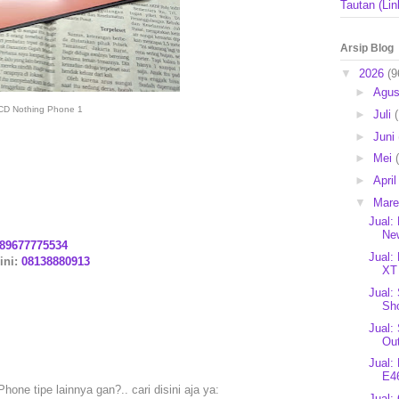
Tautan (Lin
Arsip Blog
▼
2026
(9
►
Agu
CD Nothing Phone 1
►
Juli
►
Juni
►
Mei
►
Apri
▼
Mar
Jual:
New
89677775534
Jual:
ini:
08138880913
XT 
Jual:
Sho
Jual:
Ou
Jual:
E46
one tipe lainnya gan?.. cari disini aja ya:
Jual: