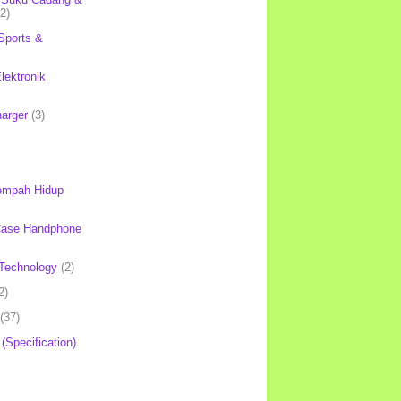
(2)
Sports &
lektronik
harger
(3)
mpah Hidup
Case Handphone
Technology
(2)
2)
(37)
 (Specification)