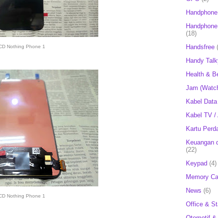
Handphone
Handphone 
(18)
Handsfree
CD Nothing Phone 1
Handy Talk
Health & B
Jam (Watc
Kabel Data
Kabel TV /
Kartu Perd
Keuangan d
(22)
Keypad
(4)
Memory Ca
News
(6)
CD Nothing Phone 1
Office & St
Otomotif &