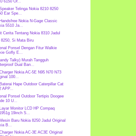
0 6150 Or...
 Speaker Telinga Nokia 8210 8250
0 Ear Spe...
 Handsfree Nokia N-Gage Classic
ia 5510 Ja...
it Cerita Tentang Nokia 8310 Jadul
 8250, Si Mata Biru
nal Ponsel Dengan Fitur Walkie
kie Gofly E...
andy Talky) Murah Tangguh
erproof Dual Ban...
 Charger Nokia AC-5E N95 N70 N73
ginal 100...
 Baterai Hape Outdoor Caterpillar Cat
2 APP...
nal Ponsel Outdoor Tertipis Doogee
de 10 U...
 Layar Monitor LCD HP Compaq
1951g 19inch S...
 Mesin Baru Nokia 8250 Jadul Original
ia B...
 Charger Nokia AC-3E AC3E Original