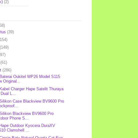
k)
(2)
68)
stus
(39)
(154)
(149)
(97)
l
(61)
et
(286)
 Baterai Oukitel WP26 Model S115
 Original...
 Kabel Charger Hape Satelit Thuraya
Dual L...
 Silikon Case Blackview BV9600 Pro
ckproof...
 Silikon Blackview BV9600 Pro
tdoor Phone S...
 Hape Outdoor Kyocera DuraXV
10 Clamshell ...
 Cincin Batu Natural Quartz Cat Eye