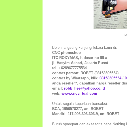
L
Boleh langsung kunjungi lokasi kami di:
CNC phoneshop
ITC ROXYMAS, lt dasar no 99-a
jl. Hasyim Ashari, Jakarta Pusat
tel: +6289677775534
contact person: ROBET (08158305534)
contact by Whatsapp, klik:
08158305534
/
0
anda reseller?, dapatkan harga reseller dis
email:
robb_llee@yahoo.co.id
web:
www.cncvirtual.com
Untuk segala keperluan transaksi:
BCA, 1950578277, an: ROBET
Mandiri, 117-006-606-606-9, an: ROBET
Butuh sparepart dan aksesoris hape Nothing Ph