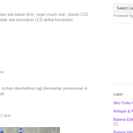
atau ada bekas lem), segel masih utuh, plastik LCD
Powered b
, tidak ada kerusakan LCD akibat kesalahan
ya
n, mohon diperhatikan lagi (kesalahan pemesanan di
al)
Label
Aku Cinta 
Antique & A
1 nya:
Baterai Ele
(2)
Baterai Ha