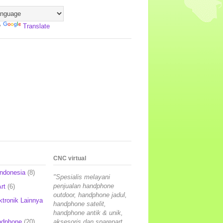
y
Translate
CNC virtual
Indonesia
(8)
"Spesialis melayani
penjualan handphone
rt
(6)
outdoor, handphone jadul,
ktronik Lainnya
handphone satelit,
handphone antik & unik,
ndphone
(20)
aksesoris dan sparepart,