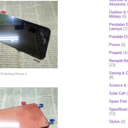
Aksesoris
Outdoor & 
Military
(6)
Peralatan E
Lainnya
(7)
Portable C
Promo
(6)
Properti
(4)
Rempah-Re
(13)
Sarung & 
CD Nothing Phone 1
(8)
Science & 
Solar Cell
(
Spare Part
Spesifikasi
(72)
Stylus
(4)