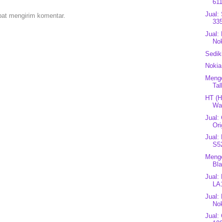
611
Jual:
pat mengirim komentar.
335
Jual:
Nok
Sedik
Nokia
Menge
Tal
HT (H
Wat
Jual:
Ori
Jual:
S5
Menge
Bla
Jual:
LA
Jual:
Nok
Jual: