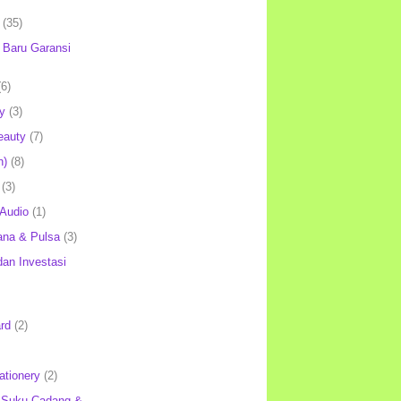
(35)
Baru Garansi
(6)
y
(3)
eauty
(7)
h)
(8)
(3)
 Audio
(1)
ana & Pulsa
(3)
an Investasi
rd
(2)
ationery
(2)
 Suku Cadang &