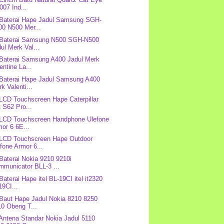
07 Ind...
 Baterai Hape Jadul Samsung SGH-
00 N500 Mer...
 Baterai Samsung N500 SGH-N500
ul Merk Val...
 Baterai Samsung A400 Jadul Merk
entine La...
 Baterai Hape Jadul Samsung A400
k Valenti...
 LCD Touchscreen Hape Caterpillar
 S62 Pro...
 LCD Touchscreen Handphone Ulefone
or 6 6E...
 LCD Touchscreen Hape Outdoor
fone Armor 6...
 Baterai Nokia 9210 9210i
mmunicator BLL-3 ...
Baterai Hape itel BL-19CI itel it2320
9CI...
 Baut Hape Jadul Nokia 8210 8250
10 Obeng T...
 Antena Standar Nokia Jadul 5110