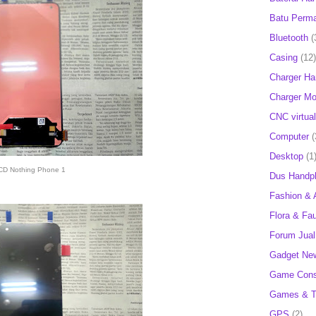
Batu Perm
Bluetooth
(
Casing
(12)
Charger H
Charger Mob
CNC virtual
Computer
(
Desktop
(1
CD Nothing Phone 1
Dus Handp
Fashion & 
Flora & Fa
Forum Jual 
Gadget Ne
Game Cons
Games & T
GPS
(2)