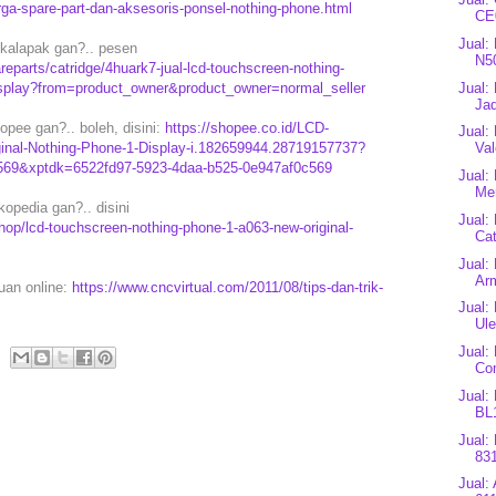
rga-spare-part-dan-aksesoris-ponsel-nothing-phone.html
CE0
Jual:
kalapak gan?.. pesen
N5
eparts/catridge/4huark7-jual-lcd-touchscreen-nothing-
display?from=product_owner&product_owner=normal_seller
Jual:
Jad
pee gan?.. boleh, disini:
https://shopee.co.id/LCD-
Jual:
inal-Nothing-Phone-1-Display-i.182659944.28719157737?
Val
569&xptdk=6522fd97-5923-4daa-b525-0e947af0c569
Jual:
Mer
opedia gan?.. disini
Jual:
op/lcd-touchscreen-nothing-phone-1-a063-new-original-
Cat
Jual:
Arm
puan online:
https://www.cncvirtual.com/2011/08/tips-dan-trik-
Jual:
Ule
Jual:
Co
Jual: 
BL1
Jual:
83
Jual: