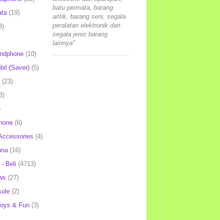
batu permata, barang
ata
(19)
antik, barang seni, segala
peralatan elektronik dan
3)
segala jenis barang
lainnya"
andphone
(10)
il (Saver)
(5)
(23)
3)
)
hone
(6)
Accessories
(4)
una
(16)
- Beli
(4713)
ws
(27)
ole
(2)
oys & Fun
(3)