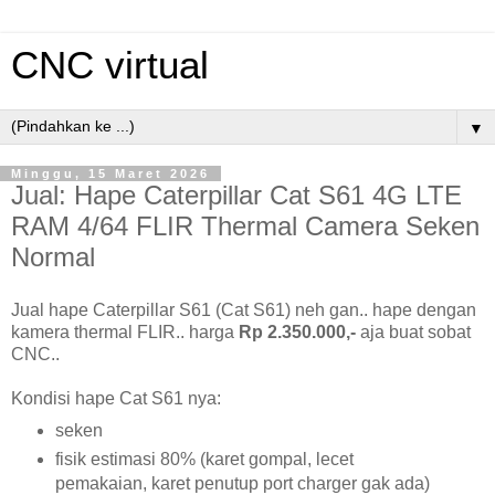
CNC virtual
▼
Minggu, 15 Maret 2026
Jual: Hape Caterpillar Cat S61 4G LTE
RAM 4/64 FLIR Thermal Camera Seken
Normal
Jual hape Caterpillar S61 (Cat S61) neh gan.. hape dengan
kamera thermal FLIR.. harga
Rp 2.350.000,-
aja buat sobat
CNC..
Kondisi hape Cat S61 nya:
seken
fisik estimasi 80% (karet gompal, lecet
pemakaian, karet penutup port charger gak ada)