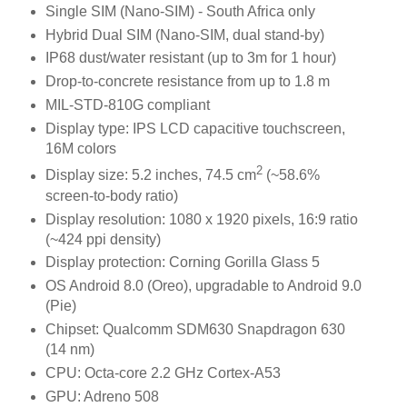
Single SIM (Nano-SIM) - South Africa only
Hybrid Dual SIM (Nano-SIM, dual stand-by)
IP68 dust/water resistant (up to 3m for 1 hour)
Drop-to-concrete resistance from up to 1.8 m
MIL-STD-810G compliant
Display type: IPS LCD capacitive touchscreen,
16M colors
2
Display size: 5.2 inches, 74.5 cm
(~58.6%
screen-to-body ratio)
Display resolution: 1080 x 1920 pixels, 16:9 ratio
(~424 ppi density)
Display protection: Corning Gorilla Glass 5
OS Android 8.0 (Oreo), upgradable to Android 9.0
(Pie)
Chipset: Qualcomm SDM630 Snapdragon 630
(14 nm)
CPU: Octa-core 2.2 GHz Cortex-A53
GPU: Adreno 508