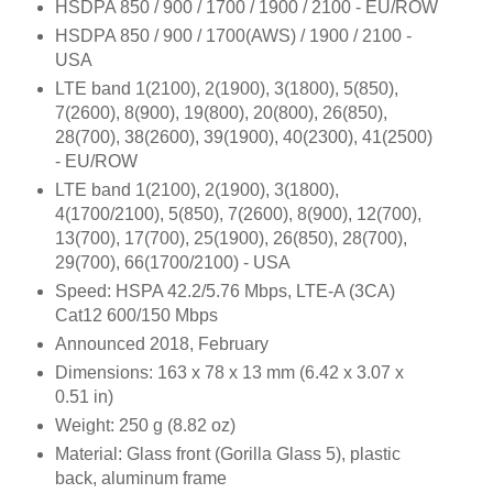
HSDPA 850 / 900 / 1700 / 1900 / 2100 - EU/ROW
HSDPA 850 / 900 / 1700(AWS) / 1900 / 2100 -
USA
LTE band 1(2100), 2(1900), 3(1800), 5(850),
7(2600), 8(900), 19(800), 20(800), 26(850),
28(700), 38(2600), 39(1900), 40(2300), 41(2500)
- EU/ROW
LTE band 1(2100), 2(1900), 3(1800),
4(1700/2100), 5(850), 7(2600), 8(900), 12(700),
13(700), 17(700), 25(1900), 26(850), 28(700),
29(700), 66(1700/2100) - USA
Speed: HSPA 42.2/5.76 Mbps, LTE-A (3CA)
Cat12 600/150 Mbps
Announced 2018, February
Dimensions: 163 x 78 x 13 mm (6.42 x 3.07 x
0.51 in)
Weight: 250 g (8.82 oz)
Material: Glass front (Gorilla Glass 5), plastic
back, aluminum frame