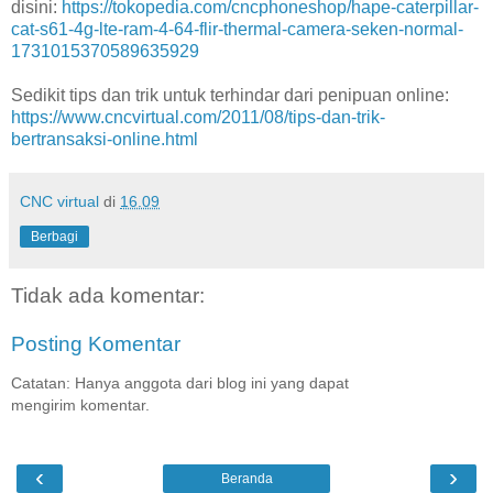
disini:
https://tokopedia.com/cncphoneshop/hape-caterpillar-
cat-s61-4g-lte-ram-4-64-flir-thermal-camera-seken-normal-
1731015370589635929
Sedikit tips dan trik untuk terhindar dari penipuan online:
https://www.cncvirtual.com/2011/08/tips-dan-trik-
bertransaksi-online.html
CNC virtual
di
16.09
Berbagi
Tidak ada komentar:
Posting Komentar
Catatan: Hanya anggota dari blog ini yang dapat
mengirim komentar.
‹
›
Beranda