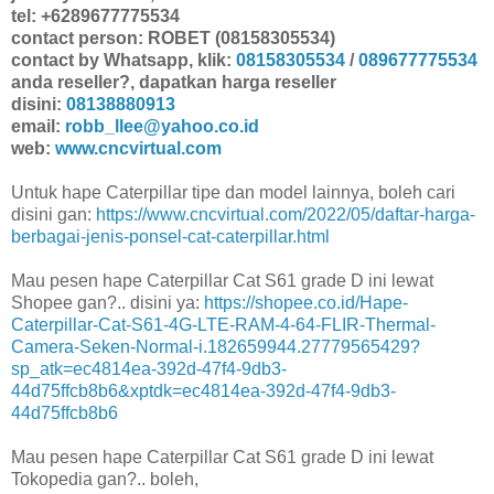
tel: +6289677775534
contact person: ROBET (08158305534)
contact by Whatsapp, klik:
08158305534
/
089677775534
anda reseller?, dapatkan harga reseller
disini:
08138880913
email:
robb_llee@yahoo.co.id
web:
www.cncvirtual.com
Untuk hape Caterpillar tipe dan model lainnya, boleh cari
disini gan:
https://www.cncvirtual.com/2022/05/daftar-harga-
berbagai-jenis-ponsel-cat-caterpillar.html
Mau pesen hape Caterpillar Cat S61 grade D ini lewat
Shopee gan?.. disini ya:
https://shopee.co.id/Hape-
Caterpillar-Cat-S61-4G-LTE-RAM-4-64-FLIR-Thermal-
Camera-Seken-Normal-i.182659944.27779565429?
sp_atk=ec4814ea-392d-47f4-9db3-
44d75ffcb8b6&xptdk=ec4814ea-392d-47f4-9db3-
44d75ffcb8b6
Mau pesen hape Caterpillar Cat S61 grade D ini lewat
Tokopedia gan?.. boleh,