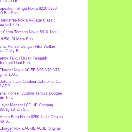
0 6150 Or...
 Speaker Telinga Nokia 8210 8250
0 Ear Spe...
 Handsfree Nokia N-Gage Classic
ia 5510 Ja...
it Cerita Tentang Nokia 8310 Jadul
 8250, Si Mata Biru
nal Ponsel Dengan Fitur Walkie
kie Gofly E...
andy Talky) Murah Tangguh
erproof Dual Ban...
 Charger Nokia AC-5E N95 N70 N73
ginal 100...
 Baterai Hape Outdoor Caterpillar Cat
2 APP...
nal Ponsel Outdoor Tertipis Doogee
de 10 U...
 Layar Monitor LCD HP Compaq
1951g 19inch S...
 Mesin Baru Nokia 8250 Jadul Original
ia B...
 Charger Nokia AC-3E AC3E Original