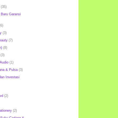
(35)
Baru Garansi
(6)
y
(3)
eauty
(7)
h)
(8)
(3)
 Audio
(1)
ana & Pulsa
(3)
an Investasi
rd
(2)
ationery
(2)
 Suku Cadang &