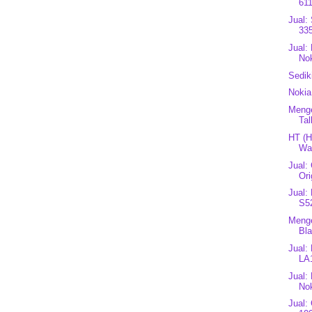
611
Jual:
335
Jual:
Nok
Sedik
Nokia
Menge
Tal
HT (H
Wat
Jual:
Ori
Jual:
S5
Menge
Bla
Jual:
LA
Jual:
Nok
Jual: