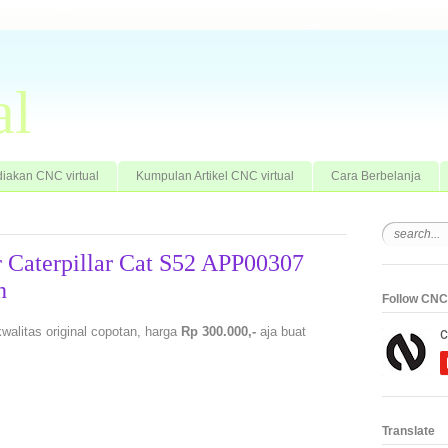
al
iakan CNC virtual
Kumpulan Artikel CNC virtual
Cara Berbelanja
r Caterpillar Cat S52 APP00307
h
Follow CNC 
walitas original copotan, harga
Rp 300.000,-
aja buat
Translate