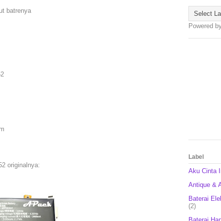
ut batrenya
Powered b
52
mm
Label
52 originalnya:
Aku Cinta 
Antique & A
Baterai Ele
(2)
Baterai Ha