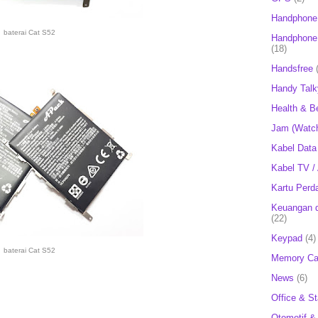
Handphone
baterai Cat S52
Handphone 
(18)
Handsfree
Handy Talk
Health & B
Jam (Watc
Kabel Data
Kabel TV /
Kartu Perd
Keuangan d
(22)
Keypad
(4)
baterai Cat S52
Memory Ca
News
(6)
Office & St
Otomotif &