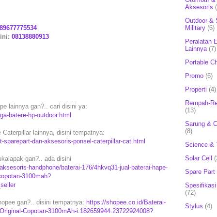
Aksesoris
Outdoor & 
89677775534
Military
(6)
ini:
08138880913
Peralatan E
Lainnya
(7)
Portable C
Promo
(6)
Properti
(4)
Rempah-Re
e lainnya gan?.. cari disini ya:
(13)
rga-batere-hp-outdoor.html
Sarung & 
(8)
Caterpillar lainnya, disini tempatnya:
-sparepart-dan-aksesoris-ponsel-caterpillar-cat.html
Science & 
Solar Cell
(
ukalapak gan?.. ada disini
ksesoris-handphone/baterai-176/4hkvq31-jual-baterai-hape-
Spare Part
l-copotan-3100mah?
eller
Spesifikasi
(72)
Shopee gan?.. disini tempatnya:
https://shopee.co.id/Baterai-
Stylus
(4)
-Original-Copotan-3100mAh-i.182659944.23722924008?