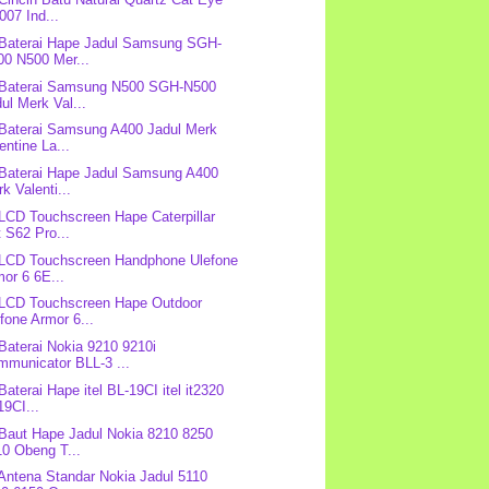
07 Ind...
 Baterai Hape Jadul Samsung SGH-
00 N500 Mer...
 Baterai Samsung N500 SGH-N500
ul Merk Val...
 Baterai Samsung A400 Jadul Merk
entine La...
 Baterai Hape Jadul Samsung A400
k Valenti...
 LCD Touchscreen Hape Caterpillar
 S62 Pro...
 LCD Touchscreen Handphone Ulefone
or 6 6E...
 LCD Touchscreen Hape Outdoor
fone Armor 6...
 Baterai Nokia 9210 9210i
mmunicator BLL-3 ...
Baterai Hape itel BL-19CI itel it2320
9CI...
 Baut Hape Jadul Nokia 8210 8250
10 Obeng T...
 Antena Standar Nokia Jadul 5110