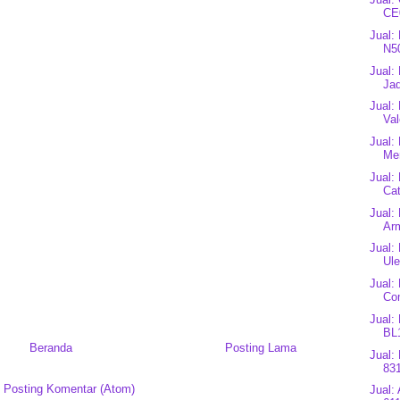
CE0
Jual:
N5
Jual:
Jad
Jual:
Val
Jual:
Mer
Jual:
Cat
Jual:
Arm
Jual:
Ule
Jual:
Co
Jual: 
BL1
Beranda
Posting Lama
Jual:
83
:
Posting Komentar (Atom)
Jual: