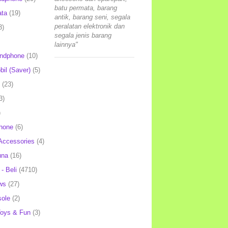
batu permata, barang
ata
(19)
antik, barang seni, segala
peralatan elektronik dan
3)
segala jenis barang
lainnya"
andphone
(10)
il (Saver)
(5)
(23)
3)
)
hone
(6)
Accessories
(4)
una
(16)
- Beli
(4710)
ws
(27)
ole
(2)
oys & Fun
(3)