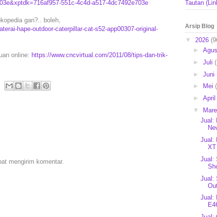
703e&xptdk=716af957-551c-4c4d-a517-4dc7492e703e
Tautan (Lin
okopedia gan?.. boleh,
Arsip Blog
erai-hape-outdoor-caterpillar-cat-s52-app00307-original-
▼
2026
(9
►
Agu
puan online:
https://www.cncvirtual.com/2011/08/tips-dan-trik-
►
Juli
►
Juni
►
Mei
►
Apri
▼
Mar
Jual:
New
Jual:
XT 
Jual:
pat mengirim komentar.
Sho
Jual:
Ou
Jual:
E46
Jual: