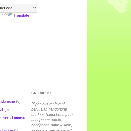
y
Translate
CNC virtual
Indonesia
(8)
"Spesialis melayani
penjualan handphone
rt
(6)
outdoor, handphone jadul,
ktronik Lainnya
handphone satelit,
handphone antik & unik,
ndphone
(20)
aksesoris dan sparepart,