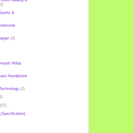
(2)
Sports &
lektronik
harger
(3)
mpah Hidup
Case Handphone
Technology
(2)
2)
(37)
 (Specification)