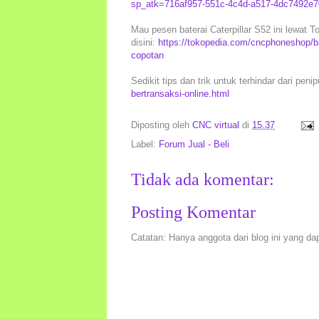
sp_atk=716af957-551c-4c4d-a517-4dc7492e
Mau pesen baterai Caterpillar S52 ini lewat T
disini:
https://tokopedia.com/cncphoneshop/bat
copotan
Sedikit tips dan trik untuk terhindar dari peni
bertransaksi-online.html
Diposting oleh
CNC virtual
di
15.37
Label:
Forum Jual - Beli
Tidak ada komentar:
Posting Komentar
Catatan: Hanya anggota dari blog ini yang da