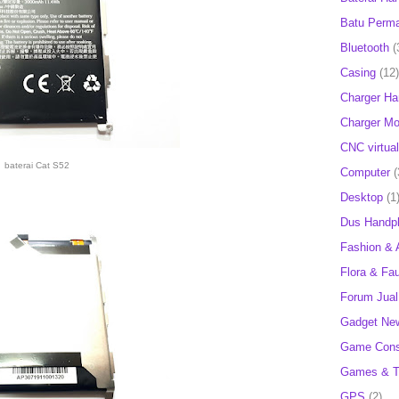
Batu Perm
Bluetooth
(
Casing
(12)
Charger H
Charger Mob
CNC virtual
baterai Cat S52
Computer
(
Desktop
(1
Dus Handp
Fashion & 
Flora & Fa
Forum Jual 
Gadget Ne
Game Cons
Games & T
GPS
(2)