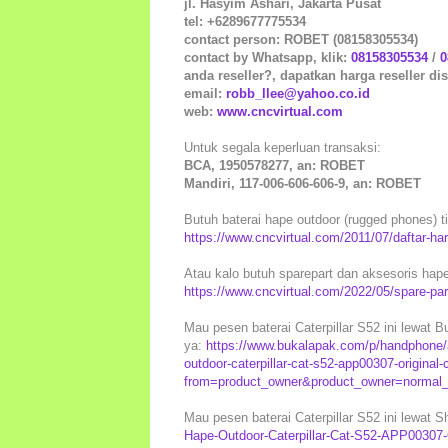
jl. Hasyim Ashari, Jakarta Pusat
tel: +6289677775534
contact person: ROBET (08158305534)
contact by Whatsapp, klik:
08158305534
/
0
anda reseller?, dapatkan harga reseller dis
email:
robb_llee@yahoo.co.id
web:
www.cncvirtual.com
Untuk segala keperluan transaksi:
BCA, 1950578277, an: ROBET
Mandiri, 117-006-606-606-9, an: ROBET
Butuh baterai hape outdoor (rugged phones) tip
https://www.cncvirtual.com/2011/07/daftar-ha
Atau kalo butuh sparepart dan aksesoris hape 
https://www.cncvirtual.com/2022/05/spare-part
Mau pesen baterai Caterpillar S52 ini lewat B
ya:
https://www.bukalapak.com/p/handphone/a
outdoor-caterpillar-cat-s52-app00307-origina
from=product_owner&product_owner=normal_s
Mau pesen baterai Caterpillar S52 ini lewat 
Hape-Outdoor-Caterpillar-Cat-S52-APP00307