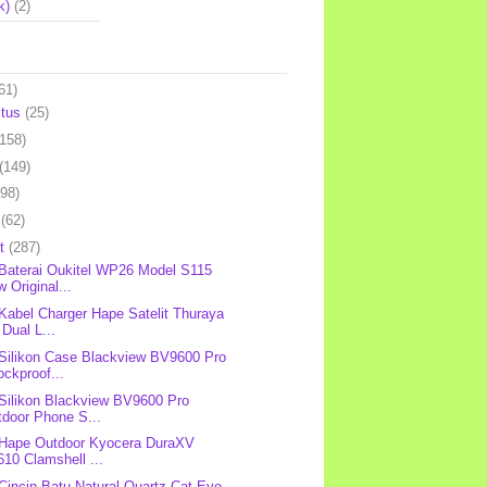
k)
(2)
61)
stus
(25)
(158)
(149)
(98)
l
(62)
et
(287)
 Baterai Oukitel WP26 Model S115
 Original...
 Kabel Charger Hape Satelit Thuraya
Dual L...
 Silikon Case Blackview BV9600 Pro
ckproof...
 Silikon Blackview BV9600 Pro
tdoor Phone S...
 Hape Outdoor Kyocera DuraXV
10 Clamshell ...
 Cincin Batu Natural Quartz Cat Eye