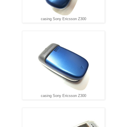
casing Sony Ericsson Z300
casing Sony Ericsson Z300