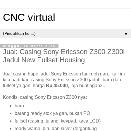
CNC virtual
▼
Minggu, 15 Maret 2026
Jual: Casing Sony Ericsson Z300 Z300i
Jadul New Fullset Housing
Jual casing hape jadul Sony Ericsson lagi neh gan.. kali ini
kita hadirkan casing Sony Ericsson Z300 jadul.. baru dan
fullset ya gan, harga
Rp 45.000,-
aja buat agan2..
Kondisi casing Sony Ericsson Z300 nya:
baru
barang ready stok ya gan, bukan PO
fullset (casing, tulang, keypad, kaca LCD)
ready warna: biru dan silver (tergantung