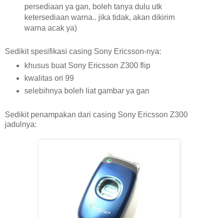
persediaan ya gan, boleh tanya dulu utk
ketersediaan warna.. jika tidak, akan dikirim
warna acak ya)
Sedikit spesifikasi casing Sony Ericsson-nya:
khusus buat Sony Ericsson Z300 flip
kwalitas ori 99
selebihnya boleh liat gambar ya gan
Sedikit penampakan dari casing Sony Ericsson Z300
jadulnya: