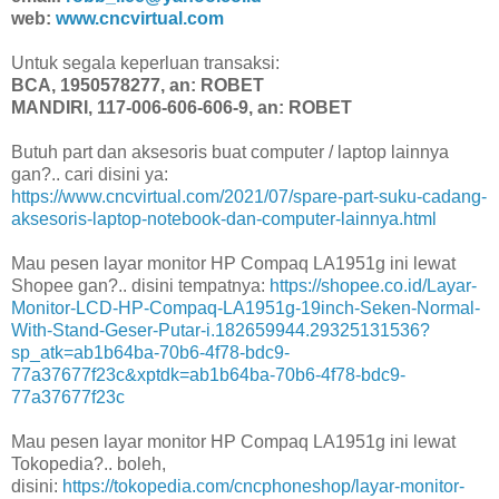
web:
www.cncvirtual.com
Untuk segala keperluan transaksi:
BCA, 1950578277, an: ROBET
MANDIRI, 117-006-606-606-9, an: ROBET
Butuh part dan aksesoris buat computer / laptop lainnya
gan?.. cari disini ya:
https://www.cncvirtual.com/2021/07/spare-part-suku-cadang-
aksesoris-laptop-notebook-dan-computer-lainnya.html
Mau pesen layar monitor HP Compaq LA1951g ini lewat
Shopee gan?.. disini tempatnya:
https://shopee.co.id/Layar-
Monitor-LCD-HP-Compaq-LA1951g-19inch-Seken-Normal-
With-Stand-Geser-Putar-i.182659944.29325131536?
sp_atk=ab1b64ba-70b6-4f78-bdc9-
77a37677f23c&xptdk=ab1b64ba-70b6-4f78-bdc9-
77a37677f23c
Mau pesen layar monitor HP Compaq LA1951g ini lewat
Tokopedia?.. boleh,
disini:
https://tokopedia.com/cncphoneshop/layar-monitor-