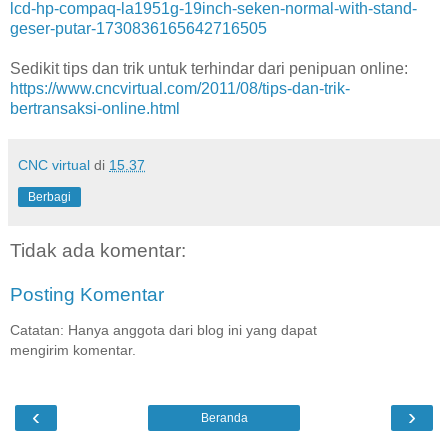
lcd-hp-compaq-la1951g-19inch-seken-normal-with-stand-
geser-putar-1730836165642716505
Sedikit tips dan trik untuk terhindar dari penipuan online:
https://www.cncvirtual.com/2011/08/tips-dan-trik-
bertransaksi-online.html
CNC virtual
di
15.37
Berbagi
Tidak ada komentar:
Posting Komentar
Catatan: Hanya anggota dari blog ini yang dapat
mengirim komentar.
‹
›
Beranda