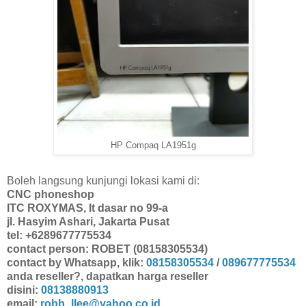
HP Compaq LA1951g
Boleh langsung kunjungi lokasi kami di:
CNC phoneshop
ITC ROXYMAS, lt dasar no 99-a
jl. Hasyim Ashari, Jakarta Pusat
tel: +6289677775534
contact person: ROBET (08158305534)
contact by Whatsapp, klik:
08158305534
/
089677775534
anda reseller?, dapatkan harga reseller
disini:
08138880913
email:
robb_llee@yahoo.co.id