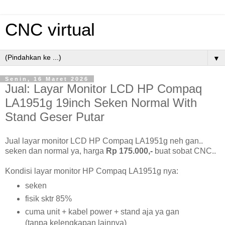
CNC virtual
▼
Senin, 16 Maret 2026
Jual: Layar Monitor LCD HP Compaq
LA1951g 19inch Seken Normal With
Stand Geser Putar
Jual layar monitor LCD HP Compaq LA1951g neh gan..
seken dan normal ya, harga
Rp 175.000,-
buat sobat CNC..
Kondisi layar monitor HP Compaq LA1951g nya:
seken
fisik sktr 85%
cuma unit + kabel power + stand aja ya gan
(tanpa kelengkapan lainnya)