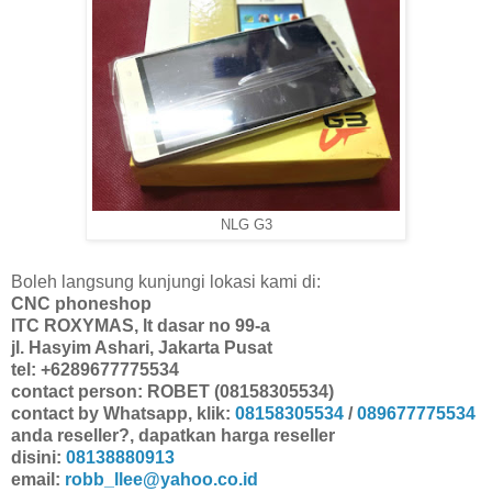
NLG G3
Boleh langsung kunjungi lokasi kami di:
CNC phoneshop
ITC ROXYMAS, lt dasar no 99-a
jl. Hasyim Ashari, Jakarta Pusat
tel: +6289677775534
contact person: ROBET (08158305534)
contact by Whatsapp, klik:
08158305534
/
089677775534
anda reseller?, dapatkan harga reseller
disini:
08138880913
email:
robb_llee@yahoo.co.id