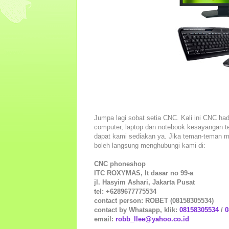
Jumpa lagi sobat setia CNC. Kali ini CNC had
computer, laptop dan notebook kesayangan
dapat kami sediakan ya. Jika teman-teman me
boleh langsung menghubungi kami di:
CNC phoneshop
ITC ROXYMAS, lt dasar no 99-a
jl. Hasyim Ashari, Jakarta Pusat
tel: +6289677775534
contact person: ROBET (08158305534)
contact by Whatsapp, klik:
08158305534
/
0
email:
robb_llee@yahoo.co.id