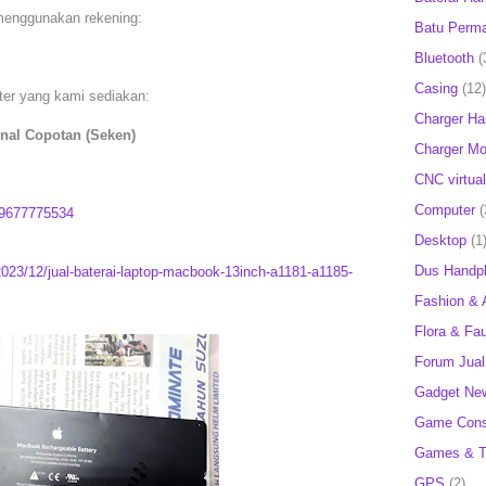
menggunakan rekening:
Batu Perm
Bluetooth
(
Casing
(12)
uter yang kami sediakan:
Charger H
nal Copotan (Seken)
Charger Mob
CNC virtual
Computer
(
9677775534
Desktop
(1
Dus Handp
2023/12/jual-baterai-laptop-macbook-13inch-a1181-a1185-
Fashion & 
Flora & Fa
Forum Jual 
Gadget Ne
Game Cons
Games & T
GPS
(2)