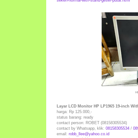
seken-normal-with-stand-geser-putar.html
H
Layar LCD Monitor HP LP1965 19-inch Wit
harga: Rp 125.000,-
status barang: ready
contact person: ROBET (08158305534)
contact by Whatsapp, klik:
08158305534
/
08
email:
robb_llee@yahoo.co.id