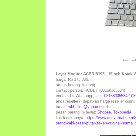
keyboard
Layar Monitor ACER B193L 19inch Kotak Wi
harga: Rp 175.000,-
status barang: kosong
contact person: ROBET (08158305534)
contact by Whatsapp, klik:
08158305534
/
08
anda reseller?, dapatkan harga reseller disini
email:
robb_llee@yahoo.co.id
pesan barang ini lewat:
Shopee
,
Tokopedia
link lengkapnya:
https://www.cncvirtual.com/2
stand-kaki-geser-putar-seken-original-normal.