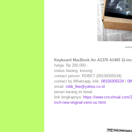
bate
Keyboard MacBook Air A1370 A1465 11-inch
harga: Rp 200.000,-
status barang: kosong
contact person: ROBET (08158305534)
contact by Whatsapp, klik:
08158305534
/
08
email:
robb_llee@yahoo.co.id
pesan barang ini lewat:
link lengkapnya:
https://www.cncvirtual.com/
inch-new-original-versi-us.html