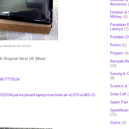
Aksesoris
Outdoor & 
Military
(6)
Peralatan E
Lainnya
(7)
Portable C
Promo
(6)
rai MacBook Pro A1322
Properti
(4)
 Original Versi US (New)
Rempah-Re
(13)
Sarung & 
(8)
9677775534
Science & 
Solar Cell
(
2022/04/jual-keyboard-laptop-macbook-air-a1370-a1465-11-
Spare Part
Spesifikasi
(72)
Stylus
(4)