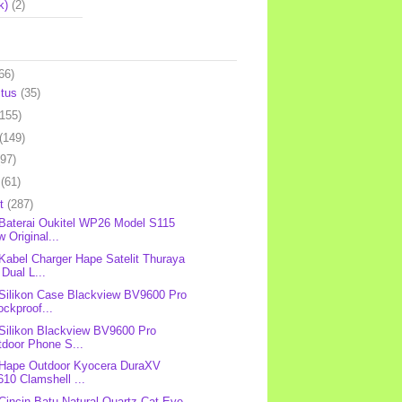
k)
(2)
66)
stus
(35)
(155)
(149)
(97)
l
(61)
et
(287)
 Baterai Oukitel WP26 Model S115
 Original...
 Kabel Charger Hape Satelit Thuraya
Dual L...
 Silikon Case Blackview BV9600 Pro
ckproof...
 Silikon Blackview BV9600 Pro
tdoor Phone S...
 Hape Outdoor Kyocera DuraXV
10 Clamshell ...
 Cincin Batu Natural Quartz Cat Eye