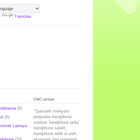
y
Translate
CNC virtual
Indonesia
(8)
"Spesialis melayani
penjualan handphone
rt
(6)
outdoor, handphone jadul,
ktronik Lainnya
handphone satelit,
handphone antik & unik,
ndphone
(20)
aksesoris dan sparepart,