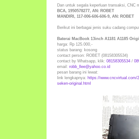
Dan untuk segala keperluan transaksi, CNC 
BCA, 1950578277, AN: ROBET
MANDIRI, 117-006-606-606-9, AN: ROBET
Berikut ini berbagai jenis suku cadang comp
Baterai MacBook 13inch A1181 A1185 Origi
harga: Rp 125.000,-
status barang: kosong
contact person: ROBET (08158305534)
contact by Whatsapp, klik:
08158305534
/
08
email:
robb_llee@yahoo.co.id
pesan barang ini lewat:
link lengkapnya:
https://www.cncvirtual.com/
seken-original.html