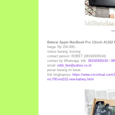
ba
Baterai Apple MacBook Pro 13inch A1322 
harga: Rp 250.000,-
status barang: kosong
contact person: ROBET (08158305534)
contact by Whatsapp, klik:
08158305534
/
08
email:
robb_llee@yahoo.co.id
pesan barang ini lewat:
link lengkapnya:
https://www.cncvirtual.com/
mc700-md101-new-battery.html