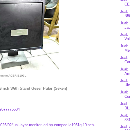
CE0
Jual:
N5
Jual:
Jad
Jual:
Val
Jual:
Mer
Jual:
Cat
Jual:
Arm
onitor ACER B193L
Jual:
Ule
inch With Stand Geser Putar (Seken)
Jual:
Co
Jual: 
BL1
9677775534
Jual:
83
2025/02/jual-layar-monitor-lcd-hp-compaq-la1951g-19inch-
Jual: