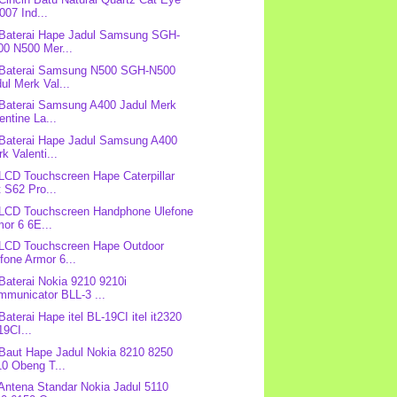
07 Ind...
 Baterai Hape Jadul Samsung SGH-
00 N500 Mer...
 Baterai Samsung N500 SGH-N500
ul Merk Val...
 Baterai Samsung A400 Jadul Merk
entine La...
 Baterai Hape Jadul Samsung A400
k Valenti...
 LCD Touchscreen Hape Caterpillar
 S62 Pro...
 LCD Touchscreen Handphone Ulefone
or 6 6E...
 LCD Touchscreen Hape Outdoor
fone Armor 6...
 Baterai Nokia 9210 9210i
mmunicator BLL-3 ...
Baterai Hape itel BL-19CI itel it2320
9CI...
 Baut Hape Jadul Nokia 8210 8250
10 Obeng T...
 Antena Standar Nokia Jadul 5110