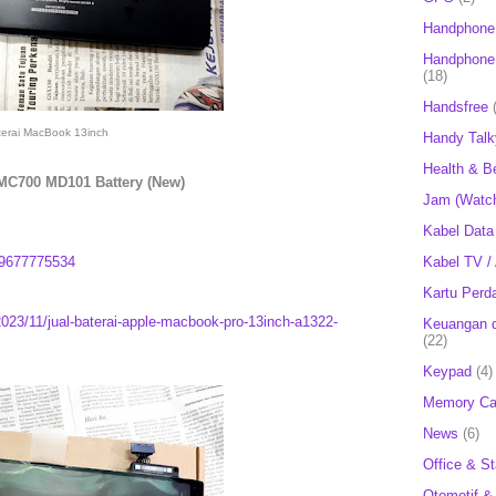
Handphone
Handphone 
(18)
Handsfree
terai MacBook 13inch
Handy Talk
Health & B
MC700 MD101 Battery (New)
Jam (Watc
Kabel Data
Kabel TV /
9677775534
Kartu Perd
2023/11/jual-baterai-apple-macbook-pro-13inch-a1322-
Keuangan d
(22)
Keypad
(4)
Memory Ca
News
(6)
Office & St
Otomotif &