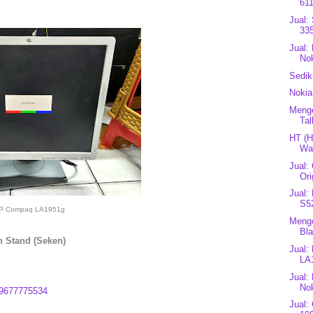
611
Jual:
335
Jual:
Nok
Sedik
Nokia
Menge
Tal
HT (H
Wat
Jual:
Ori
Jual:
S5
P Compaq LA1951g
Menge
Bla
h Stand (Seken)
Jual:
LA
Jual:
Nok
9677775534
Jual: