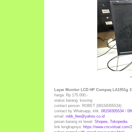
m
Layar Monitor LCD HP Compaq LA1951g 19
harga: Rp 175.000,-
status barang: kosong
contact person: ROBET (08158305534)
contact by Whatsapp, klik:
08158305534
/
08
email:
robb_llee@yahoo.co.id
pesan barang ini lewat:
Shopee
,
Tokopedia
link lengkapnya:
https://www.cncvirtual.com/