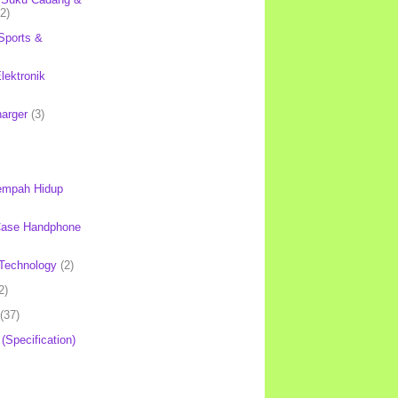
(2)
Sports &
lektronik
harger
(3)
mpah Hidup
Case Handphone
Technology
(2)
2)
(37)
 (Specification)