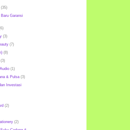
(35)
Baru Garansi
(6)
y
(3)
eauty
(7)
h)
(8)
(3)
 Audio
(1)
ana & Pulsa
(3)
an Investasi
rd
(2)
ationery
(2)
 Suku Cadang &