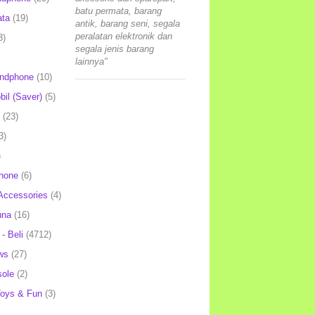
batu permata, barang
ata
(19)
antik, barang seni, segala
peralatan elektronik dan
3)
segala jenis barang
lainnya"
andphone
(10)
il (Saver)
(5)
(23)
3)
)
hone
(6)
Accessories
(4)
una
(16)
- Beli
(4712)
ws
(27)
ole
(2)
oys & Fun
(3)