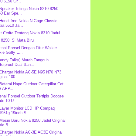
0 6150 Or...
 Speaker Telinga Nokia 8210 8250
0 Ear Spe...
 Handsfree Nokia N-Gage Classic
ia 5510 Ja...
it Cerita Tentang Nokia 8310 Jadul
 8250, Si Mata Biru
nal Ponsel Dengan Fitur Walkie
kie Gofly E...
andy Talky) Murah Tangguh
erproof Dual Ban...
 Charger Nokia AC-5E N95 N70 N73
ginal 100...
 Baterai Hape Outdoor Caterpillar Cat
2 APP...
nal Ponsel Outdoor Tertipis Doogee
de 10 U...
 Layar Monitor LCD HP Compaq
1951g 19inch S...
 Mesin Baru Nokia 8250 Jadul Original
ia B...
 Charger Nokia AC-3E AC3E Original