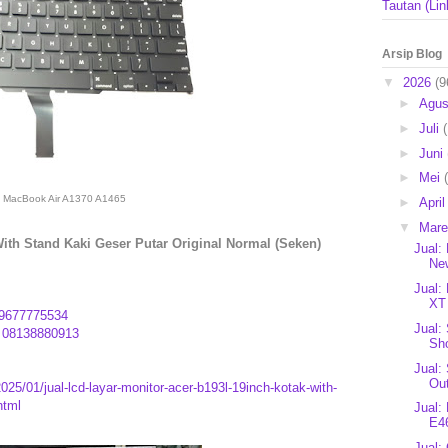
Tautan (Lin
Arsip Blog
▼
2026
(9
►
Agu
►
Juli
►
Juni
►
Mei
 MacBook Air A1370 A1465
►
Apri
▼
Mar
th Stand Kaki Geser Putar Original Normal (Seken)
Jual:
New
Jual:
XT 
9677775534
Jual:
:
08138880913
Sho
Jual:
Ou
025/01/jual-lcd-layar-monitor-acer-b193l-19inch-kotak-with-
html
Jual:
E46
Jual: