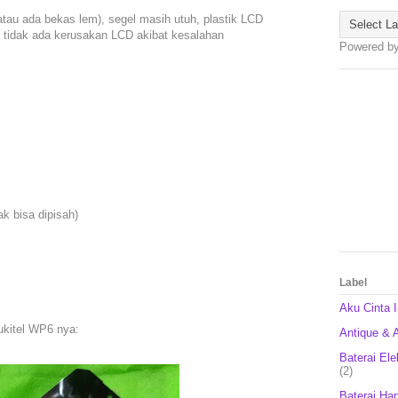
atau ada bekas lem), segel masih utuh, plastik LCD
k, tidak ada kerusakan LCD akibat kesalahan
Powered b
k bisa dipisah)
Label
Aku Cinta 
ukitel WP6 nya:
Antique & A
Baterai Ele
(2)
Baterai Ha