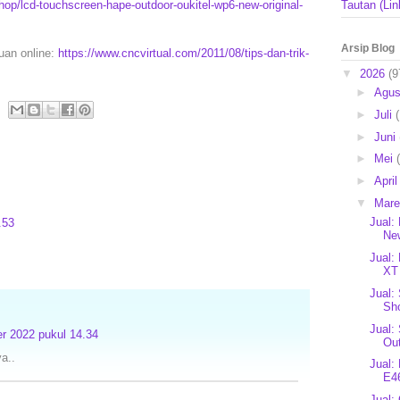
op/lcd-touchscreen-hape-outdoor-oukitel-wp6-new-original-
Tautan (Lin
Arsip Blog
puan online:
https://www.cncvirtual.com/2011/08/tips-dan-trik-
▼
2026
(9
►
Agu
►
Juli
►
Juni
►
Mei
►
Apri
▼
Mar
Jual:
.53
New
Jual:
XT 
Jual:
Sho
Jual:
r 2022 pukul 14.34
Ou
a..
Jual:
E46
Jual: