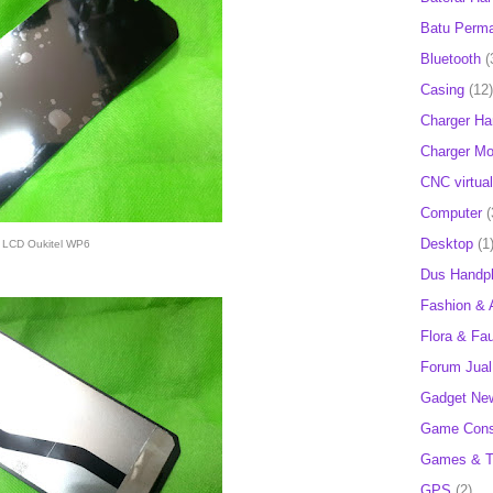
Batu Perm
Bluetooth
(
Casing
(12)
Charger H
Charger Mob
CNC virtual
Computer
(
Desktop
(1
LCD Oukitel WP6
Dus Handp
Fashion & 
Flora & Fa
Forum Jual 
Gadget Ne
Game Cons
Games & T
GPS
(2)