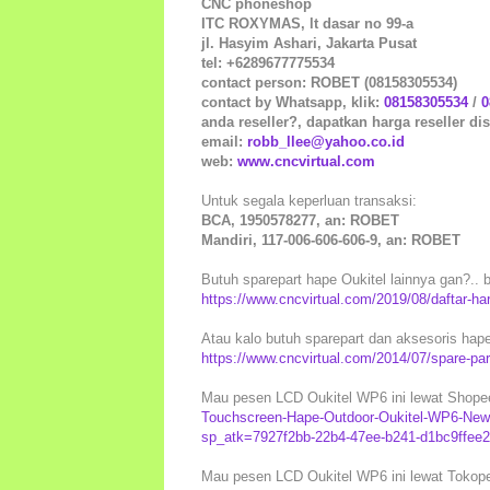
CNC phoneshop
ITC ROXYMAS, lt dasar no 99-a
jl. Hasyim Ashari, Jakarta Pusat
tel: +6289677775534
contact person: ROBET (08158305534)
contact by Whatsapp, klik:
08158305534
/
0
anda reseller?, dapatkan harga reseller dis
email:
robb_llee@yahoo.co.id
web:
www.cncvirtual.com
Untuk segala keperluan transaksi:
BCA, 1950578277, an: ROBET
Mandiri, 117-006-606-606-9, an: ROBET
Butuh sparepart hape Oukitel lainnya gan?.. bo
https://www.cncvirtual.com/2019/08/daftar-ha
Atau kalo butuh sparepart dan aksesoris hape
https://www.cncvirtual.com/2014/07/spare-pa
Mau pesen LCD Oukitel WP6 ini lewat Shopee 
Touchscreen-Hape-Outdoor-Oukitel-WP6-New-
sp_atk=7927f2bb-22b4-47ee-b241-d1bc9ffee
Mau pesen LCD Oukitel WP6 ini lewat Tokoped