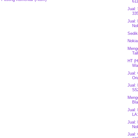
611
Jual:
335
Jual:
Nok
Sedik
Nokia
Menge
Tal
HT (H
Wat
Jual:
Ori
Jual:
S5
Menge
Bla
Jual:
LA
Jual:
Nok
Jual: