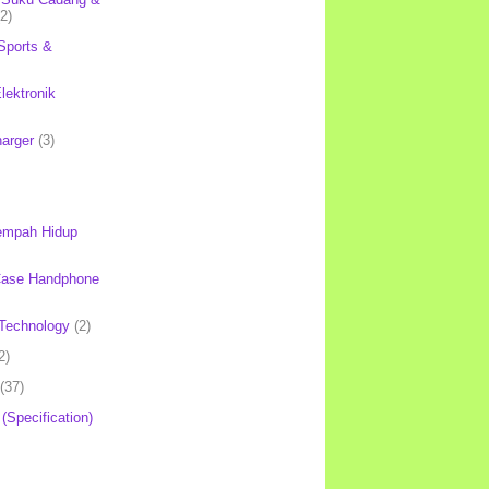
(2)
Sports &
lektronik
harger
(3)
mpah Hidup
Case Handphone
Technology
(2)
2)
(37)
 (Specification)