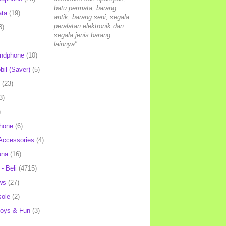
batu permata, barang
ata
(19)
antik, barang seni, segala
peralatan elektronik dan
3)
segala jenis barang
lainnya"
andphone
(10)
il (Saver)
(5)
(23)
3)
)
hone
(6)
Accessories
(4)
una
(16)
- Beli
(4715)
ws
(27)
ole
(2)
oys & Fun
(3)