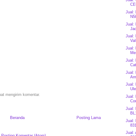
CE0
Jual:
N5
Jual:
Jad
Jual:
Val
Jual:
Mer
Jual:
Cat
Jual:
Arm
Jual:
Ule
pat mengirim komentar.
Jual:
Co
Jual: 
BL1
Beranda
Posting Lama
Jual:
83
Jual:
:
Posting Komentar (Atom)