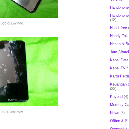
Handphone
Handphone 
(18)
LCD Oukitel WP6
Handsfree
Handy Talk
Health & B
Jam (Watc
Kabel Data
Kabel TV /
Kartu Perd
Keuangan d
(22)
Keypad
(4)
Memory Ca
LCD Oukitel WP6
News
(6)
Office & St
Otomotif &