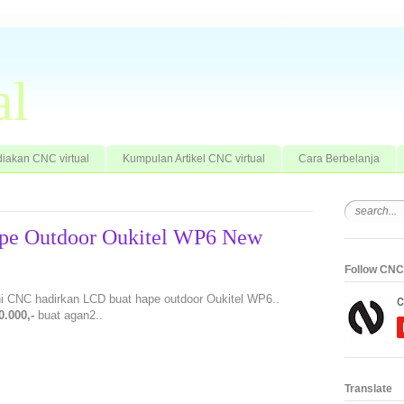
al
iakan CNC virtual
Kumpulan Artikel CNC virtual
Cara Berbelanja
ape Outdoor Oukitel WP6 New
Follow CNC 
ini CNC hadirkan LCD buat hape outdoor Oukitel WP6..
0.000,-
buat agan2..
Translate