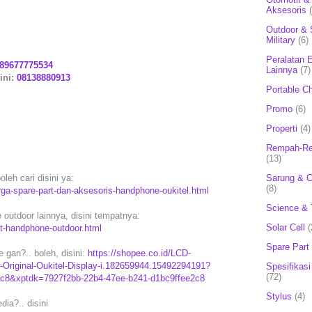
Aksesoris
Outdoor & 
Military
(6)
Peralatan E
89677775534
Lainnya
(7)
ini:
08138880913
Portable C
Promo
(6)
Properti
(4)
Rempah-Re
(13)
leh cari disini ya:
Sarung & 
(8)
rga-spare-part-dan-aksesoris-handphone-oukitel.html
Science & 
 outdoor lainnya, disini tempatnya:
Solar Cell
(
rt-handphone-outdoor.html
Spare Part
gan?.. boleh, disini:
https://shopee.co.id/LCD-
Original-Oukitel-Display-i.182659944.15492294191?
Spesifikasi
(72)
2c8&xptdk=7927f2bb-22b4-47ee-b241-d1bc9ffee2c8
Stylus
(4)
ia?.. disini