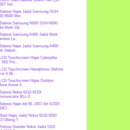
07 Ind...
 Baterai Hape Jadul Samsung SGH-
00 N500 Mer...
 Baterai Samsung N500 SGH-N500
ul Merk Val...
 Baterai Samsung A400 Jadul Merk
entine La...
 Baterai Hape Jadul Samsung A400
k Valenti...
 LCD Touchscreen Hape Caterpillar
 S62 Pro...
 LCD Touchscreen Handphone Ulefone
or 6 6E...
 LCD Touchscreen Hape Outdoor
fone Armor 6...
 Baterai Nokia 9210 9210i
mmunicator BLL-3 ...
Baterai Hape itel BL-19CI itel it2320
9CI...
 Baut Hape Jadul Nokia 8210 8250
10 Obeng T...
 Antena Standar Nokia Jadul 5110