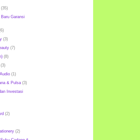
(35)
Baru Garansi
(6)
y
(3)
eauty
(7)
h)
(8)
(3)
 Audio
(1)
ana & Pulsa
(3)
an Investasi
rd
(2)
ationery
(2)
 Suku Cadang &