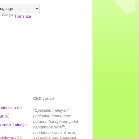
y
Translate
CNC virtual
Indonesia
(8)
"Spesialis melayani
penjualan handphone
rt
(6)
outdoor, handphone jadul,
ktronik Lainnya
handphone satelit,
handphone antik & unik,
ndphone
(20)
aksesoris dan sparepart,