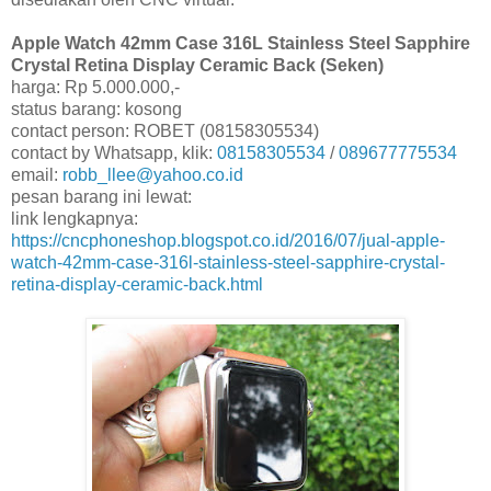
Apple Watch 42mm Case 316L Stainless Steel Sapphire
Crystal Retina Display Ceramic Back (Seken)
harga: Rp 5.000.000,-
status barang: kosong
contact person: ROBET (08158305534)
contact by Whatsapp, klik:
08158305534
/
089677775534
email:
robb_llee@yahoo.co.id
pesan barang ini lewat:
link lengkapnya:
https://cncphoneshop.blogspot.co.id/2016/07/jual-apple-
watch-42mm-case-316l-stainless-steel-sapphire-crystal-
retina-display-ceramic-back.html