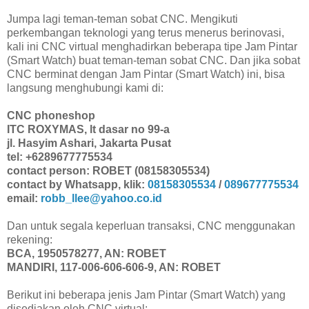
Jumpa lagi teman-teman sobat CNC. Mengikuti
perkembangan teknologi yang terus menerus berinovasi,
kali ini CNC virtual menghadirkan beberapa tipe Jam Pintar
(Smart Watch) buat teman-teman sobat CNC. Dan jika sobat
CNC berminat dengan Jam Pintar (Smart Watch) ini, bisa
langsung menghubungi kami di:
CNC phoneshop
ITC ROXYMAS, lt dasar no 99-a
jl. Hasyim Ashari, Jakarta Pusat
tel: +6289677775534
contact person: ROBET (08158305534)
contact by Whatsapp, klik:
08158305534
/
089677775534
email:
robb_llee@yahoo.co.id
Dan untuk segala keperluan transaksi, CNC menggunakan
rekening:
BCA, 1950578277, AN: ROBET
MANDIRI, 117-006-606-606-9, AN: ROBET
Berikut ini beberapa jenis Jam Pintar (Smart Watch) yang
disediakan oleh CNC virtual: