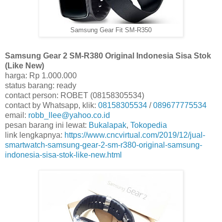
Samsung Gear Fit SM-R350
Samsung Gear 2 SM-R380 Original Indonesia Sisa Stok
(Like New)
harga: Rp 1.000.000
status barang: ready
contact person: ROBET (08158305534)
contact by Whatsapp, klik:
08158305534
/
089677775534
email:
robb_llee@yahoo.co.id
pesan barang ini lewat:
Bukalapak
,
Tokopedia
link lengkapnya:
https://www.cncvirtual.com/2019/12/jual-
smartwatch-samsung-gear-2-sm-r380-original-samsung-
indonesia-sisa-stok-like-new.html