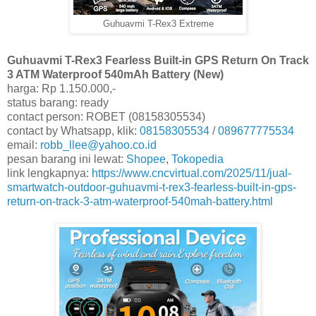
Guhuavmi T-Rex3 Extreme
Guhuavmi T-Rex3 Fearless Built-in GPS Return On Track
3 ATM Waterproof 540mAh Battery (New)
harga: Rp 1.150.000,-
status barang: ready
contact person: ROBET (08158305534)
contact by Whatsapp, klik:
08158305534
/
089677775534
email:
robb_llee@yahoo.co.id
pesan barang ini lewat:
Shopee
,
Tokopedia
link lengkapnya:
https://www.cncvirtual.com/2025/11/jual-
smartwatch-outdoor-guhuavmi-t-rex3-fearless-built-in-gps-
return-on-track-3-atm-waterproof-540mah-battery.html