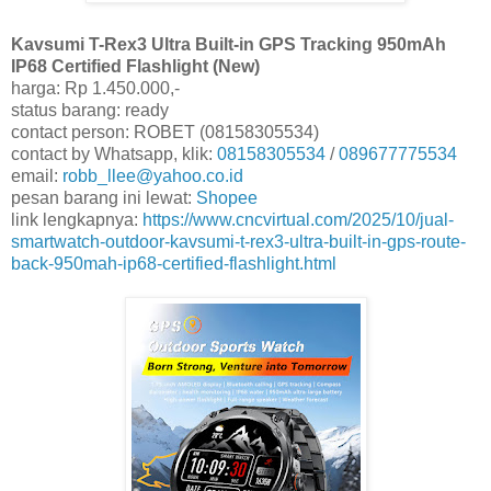
Kavsumi T-Rex3 Ultra Built-in GPS Tracking 950mAh
IP68 Certified Flashlight (New)
harga: Rp 1.450.000,-
status barang: ready
contact person: ROBET (08158305534)
contact by Whatsapp, klik:
08158305534
/
089677775534
email:
robb_llee@yahoo.co.id
pesan barang ini lewat:
Shopee
link lengkapnya:
https://www.cncvirtual.com/2025/10/jual-
smartwatch-outdoor-kavsumi-t-rex3-ultra-built-in-gps-route-
back-950mah-ip68-certified-flashlight.html