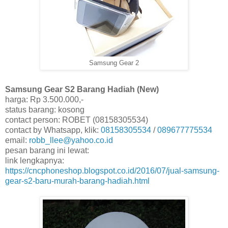
Samsung Gear 2
Samsung Gear S2 Barang Hadiah (New)
harga: Rp 3.500.000,-
status barang: kosong
contact person: ROBET (08158305534)
contact by Whatsapp, klik:
08158305534
/
089677775534
email:
robb_llee@yahoo.co.id
pesan barang ini lewat:
link lengkapnya:
https://cncphoneshop.blogspot.co.id/2016/07/jual-samsung-
gear-s2-baru-murah-barang-hadiah.html