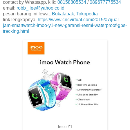
contact by Whatsapp, klik:
08158305534
/
089677775534
email:
robb_llee@yahoo.co.id
pesan barang ini lewat:
Bukalapak
,
Tokopedia
link lengkapnya:
https://www.cncvirtual.com/2019/07/jual-
jam-smartwatch-imoo-y1-new-garansi-resmi-waterproof-gps-
tracking.html
Imoo Y1