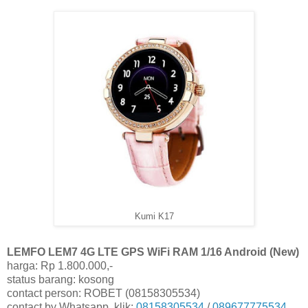
Kumi K17
LEMFO LEM7 4G LTE GPS WiFi RAM 1/16 Android (New)
harga: Rp 1.800.000,-
status barang: kosong
contact person: ROBET (08158305534)
contact by Whatsapp, klik:
08158305534
/
089677775534