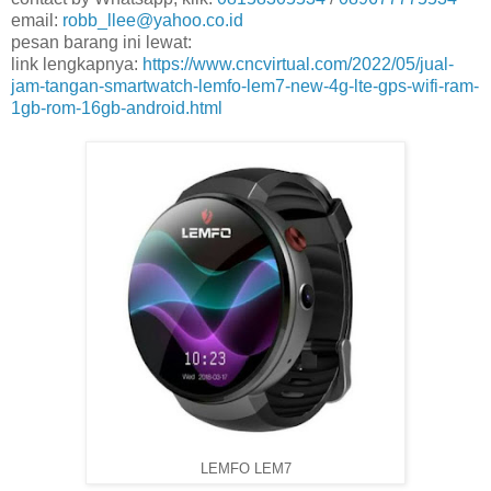
email:
robb_llee@yahoo.co.id
pesan barang ini lewat:
link lengkapnya:
https://www.cncvirtual.com/2022/05/jual-
jam-tangan-smartwatch-lemfo-lem7-new-4g-lte-gps-wifi-ram-
1gb-rom-16gb-android.html
LEMFO LEM7