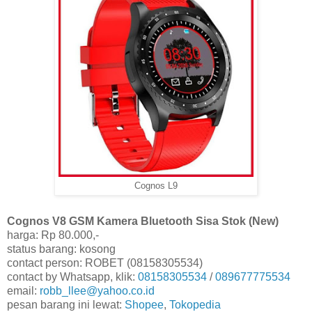
Cognos L9
Cognos V8 GSM Kamera Bluetooth Sisa Stok (New)
harga: Rp 80.000,-
status barang: kosong
contact person: ROBET (08158305534)
contact by Whatsapp, klik:
08158305534
/
089677775534
email:
robb_llee@yahoo.co.id
pesan barang ini lewat:
Shopee
,
Tokopedia