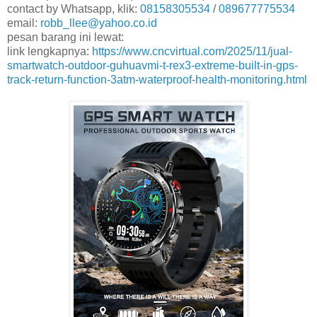
contact by Whatsapp, klik:
08158305534
/
089677775534
email:
robb_llee@yahoo.co.id
pesan barang ini lewat:
link lengkapnya:
https://www.cncvirtual.com/2025/11/jual-
smartwatch-outdoor-guhuavmi-t-rex3-extreme-built-in-gps-
track-return-function-3atm-waterproof-health-monitoring.html