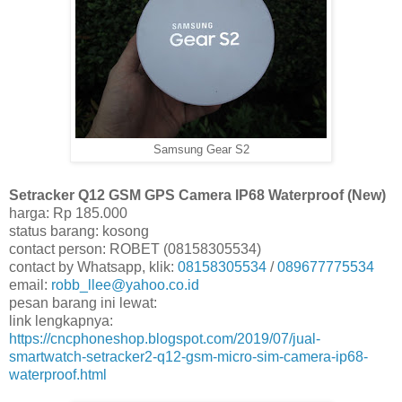
Samsung Gear S2
Setracker Q12 GSM GPS Camera IP68 Waterproof (New)
harga: Rp 185.000
status barang: kosong
contact person: ROBET (08158305534)
contact by Whatsapp, klik:
08158305534
/
089677775534
email:
robb_llee@yahoo.co.id
pesan barang ini lewat:
link lengkapnya:
https://cncphoneshop.blogspot.com/2019/07/jual-
smartwatch-setracker2-q12-gsm-micro-sim-camera-ip68-
waterproof.html