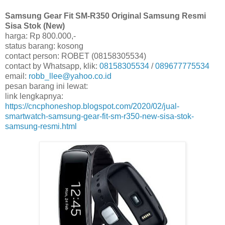
Samsung Gear Fit SM-R350 Original Samsung Resmi
Sisa Stok (New)
harga: Rp 800.000,-
status barang: kosong
contact person: ROBET (08158305534)
contact by Whatsapp, klik:
08158305534
/
089677775534
email:
robb_llee@yahoo.co.id
pesan barang ini lewat:
link lengkapnya:
https://cncphoneshop.blogspot.com/2020/02/jual-
smartwatch-samsung-gear-fit-sm-r350-new-sisa-stok-
samsung-resmi.html