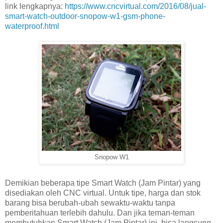
link lengkapnya:
https://www.cncvirtual.com/2016/08/jual-
smart-watch-outdoor-snopow-w1-gsm-phone-
waterproof.html
Snopow W1
Demikian beberapa tipe Smart Watch (Jam Pintar) yang
disediakan oleh CNC virtual. Untuk tipe, harga dan stok
barang bisa berubah-ubah sewaktu-waktu tanpa
pemberitahuan terlebih dahulu. Dan jika teman-teman
membutuhkan Smart Watch (Jam Pintar) ini, bisa langsung