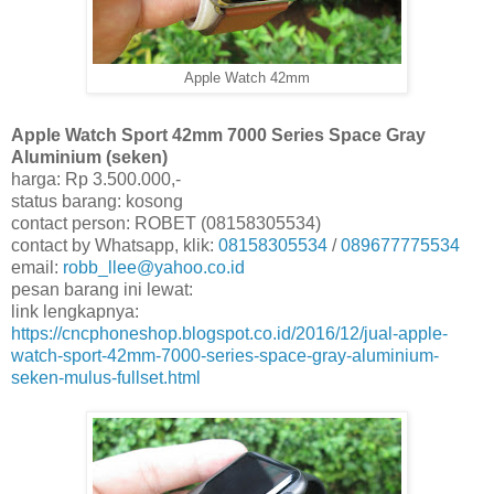
Apple Watch 42mm
Apple Watch Sport 42mm 7000 Series Space Gray
Aluminium (seken)
harga: Rp 3.500.000,-
status barang: kosong
contact person: ROBET (08158305534)
contact by Whatsapp, klik:
08158305534
/
089677775534
email:
robb_llee@yahoo.co.id
pesan barang ini lewat:
link lengkapnya:
https://cncphoneshop.blogspot.co.id/2016/12/jual-apple-
watch-sport-42mm-7000-series-space-gray-aluminium-
seken-mulus-fullset.html