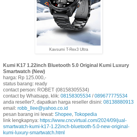
Kavsumi T-Rex3 Ultra
Kumi K17 1.22inch Bluetooth 5.0 Original Kumi Luxury
Smartwatch (New)
harga: Rp 125.000,-
status barang: ready
contact person: ROBET (08158305534)
contact by Whatsapp, klik:
08158305534
/
089677775534
anda reseller?, dapatkan harga reseller disini:
08138880913
email:
robb_llee@yahoo.co.id
pesan barang ini lewat:
Shopee
,
Tokopedia
link lengkapnya:
https://www.cncvirtual.com/2024/09/jual-
smartwatch-kumi-k17-1.22inch-bluetooth-5.0-new-original-
kumi-luxury-smartwatch.html