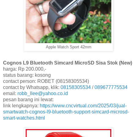
Apple Watch Sport 42mm
Cognos L9 Bluetooth Simcard MicroSD Sisa Stok (New)
harga: Rp 200.000,-
status barang: kosong
contact person: ROBET (08158305534)
contact by Whatsapp, klik:
08158305534
/
089677775534
email:
robb_llee@yahoo.co.id
pesan barang ini lewat:
link lengkapnya:
https://www.cncvirtual.com/2025/03/jual-
smartwatch-cognos-l9-bluetooth-support-simcard-microsd-
smart-watches.html