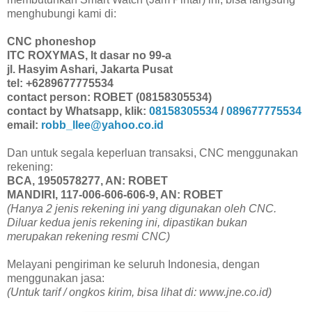
menghubungi kami di:
CNC phoneshop
ITC ROXYMAS, lt dasar no 99-a
jl. Hasyim Ashari, Jakarta Pusat
tel: +6289677775534
contact person: ROBET (08158305534)
contact by Whatsapp, klik:
08158305534
/
089677775534
email:
robb_llee@yahoo.co.id
Dan untuk segala keperluan transaksi, CNC menggunakan
rekening:
BCA, 1950578277, AN: ROBET
MANDIRI, 117-006-606-606-9, AN: ROBET
(Hanya 2 jenis rekening ini yang digunakan oleh CNC.
Diluar kedua jenis rekening ini, dipastikan bukan
merupakan rekening resmi CNC)
Melayani pengiriman ke seluruh Indonesia, dengan
menggunakan jasa:
(Untuk tarif / ongkos kirim, bisa lihat di: www.jne.co.id)