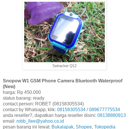
Setracker Q12
Snopow W1 GSM Phone Camera Bluetooth Waterproof
(New)
harga: Rp 450.000
status barang: ready
contact person: ROBET (08158305534)
contact by Whatsapp, klik:
08158305534
/
089677775534
anda reseller?, dapatkan harga reseller disini:
08138880913
email:
robb_llee@yahoo.co.id
pesan barang ini lewat:
Bukalapak
,
Shopee
,
Tokopedia