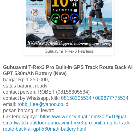
Guhuavmi T-Rex3 Fearless
Guhuavmi T-Rex3 Pro Built-In GPS Track Route Back AI
GPT 530mAh Battery (New)
harga: Rp 1.250.000,-
status barang: ready
contact person: ROBET (08158305534)
contact by Whatsapp, klik:
08158305534
/
089677775534
email:
robb_llee@yahoo.co.id
pesan barang ini lewat:
link lengkapnya:
https://www.cncvirtual.com/2025/10/jual-
smartwatch-outdoor-guhuavmi-t-rex3-pro-built-in-gps-track-
route-back-ai-gpt-530mah-battery.html