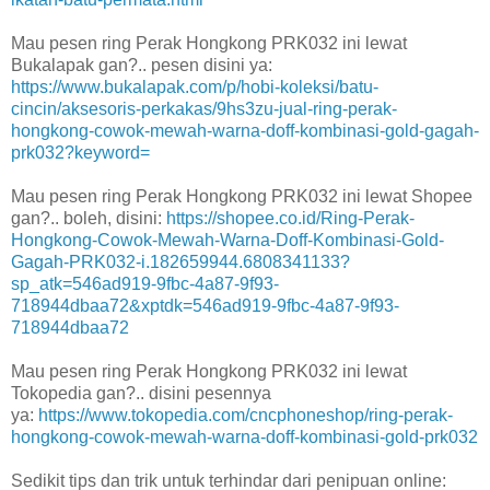
Mau pesen ring Perak Hongkong PRK032 ini lewat
Bukalapak gan?.. pesen disini ya:
https://www.bukalapak.com/p/hobi-koleksi/batu-
cincin/aksesoris-perkakas/9hs3zu-jual-ring-perak-
hongkong-cowok-mewah-warna-doff-kombinasi-gold-gagah-
prk032?keyword=
Mau pesen ring Perak Hongkong PRK032 ini lewat Shopee
gan?.. boleh, disini:
https://shopee.co.id/Ring-Perak-
Hongkong-Cowok-Mewah-Warna-Doff-Kombinasi-Gold-
Gagah-PRK032-i.182659944.6808341133?
sp_atk=546ad919-9fbc-4a87-9f93-
718944dbaa72&xptdk=546ad919-9fbc-4a87-9f93-
718944dbaa72
Mau pesen ring Perak Hongkong PRK032 ini lewat
Tokopedia gan?.. disini pesennya
ya:
https://www.tokopedia.com/cncphoneshop/ring-perak-
hongkong-cowok-mewah-warna-doff-kombinasi-gold-prk032
Sedikit tips dan trik untuk terhindar dari penipuan online: