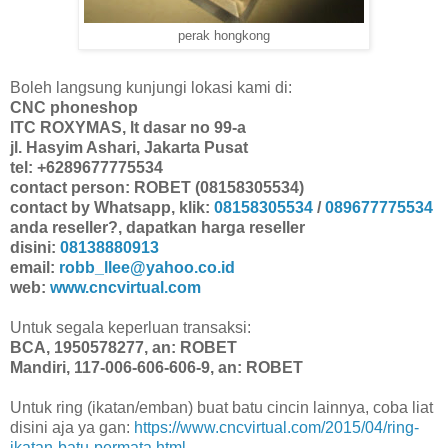
perak hongkong
Boleh langsung kunjungi lokasi kami di:
CNC phoneshop
ITC ROXYMAS, lt dasar no 99-a
jl. Hasyim Ashari, Jakarta Pusat
tel: +6289677775534
contact person: ROBET (08158305534)
contact by Whatsapp, klik:
08158305534
/
089677775534
anda reseller?, dapatkan harga reseller
disini:
08138880913
email:
robb_llee@yahoo.co.id
web:
www.cncvirtual.com
Untuk segala keperluan transaksi:
BCA, 1950578277, an: ROBET
Mandiri, 117-006-606-606-9, an: ROBET
Untuk ring (ikatan/emban) buat batu cincin lainnya, coba liat
disini aja ya gan:
https://www.cncvirtual.com/2015/04/ring-
ikatan-batu-permata.html