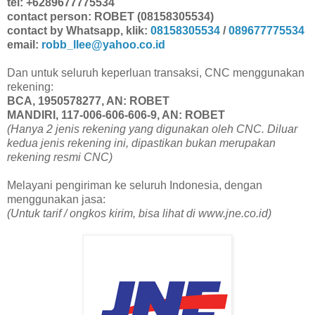
tel: +6289677775534
contact person: ROBET (08158305534)
contact by Whatsapp, klik:
08158305534
/
089677775534
email:
robb_llee@yahoo.co.id
Dan untuk seluruh keperluan transaksi, CNC menggunakan
rekening:
BCA, 1950578277, AN: ROBET
MANDIRI, 117-006-606-606-9, AN: ROBET
(Hanya 2 jenis rekening yang digunakan oleh CNC. Diluar
kedua jenis rekening ini, dipastikan bukan merupakan
rekening resmi CNC)
Melayani pengiriman ke seluruh Indonesia, dengan
menggunakan jasa:
(Untuk tarif / ongkos kirim, bisa lihat di www.jne.co.id)