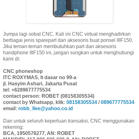
Jumpa lagi sobat CNC. Kali ini CNC virtual menghadirkan
berbagai jenis sparepart dan aksesoris buat ponsel IIIF150.
Jika teman-teman membutuhkan part dan aksesoris
handphone IIIF150 ini, jangan sungkan untuk menghubungi
kami di:
CNC phoneshop
ITC ROXYMAS, lt dasar no 99-a
jl. Hasyim Ashari, Jakarta Pusat
tel: +6289677775534
contact person: ROBET (08158305534)
contact by Whatsapp, klik:
08158305534
/
089677775534
email:
robb_llee@yahoo.co.id
Dan untuk seluruh keperluan transaksi, CNC menggunakan
rekening:
BCA, 1950578277, AN: ROBET