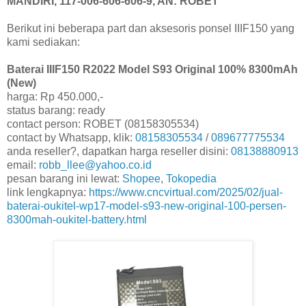
MANDIRI, 117-006-606-606-9, AN: ROBET
Berikut ini beberapa part dan aksesoris ponsel IIIF150 yang
kami sediakan:
Baterai IIIF150 R2022 Model S93 Original 100% 8300mAh
(New)
harga: Rp 450.000,-
status barang: ready
contact person: ROBET (08158305534)
contact by Whatsapp, klik:
08158305534
/
089677775534
anda reseller?, dapatkan harga reseller disini:
08138880913
email:
robb_llee@yahoo.co.id
pesan barang ini lewat:
Shopee
,
Tokopedia
link lengkapnya:
https://www.cncvirtual.com/2025/02/jual-
baterai-oukitel-wp17-model-s93-new-original-100-persen-
8300mah-oukitel-battery.html