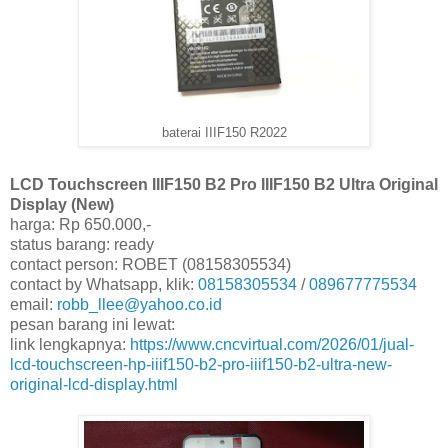
baterai IIIF150 R2022
LCD Touchscreen IIIF150 B2 Pro IIIF150 B2 Ultra Original
Display (New)
harga: Rp 650.000,-
status barang: ready
contact person: ROBET (08158305534)
contact by Whatsapp, klik:
08158305534
/
089677775534
email:
robb_llee@yahoo.co.id
pesan barang ini lewat:
link lengkapnya:
https://www.cncvirtual.com/2026/01/jual-
lcd-touchscreen-hp-iiif150-b2-pro-iiif150-b2-ultra-new-
original-lcd-display.html