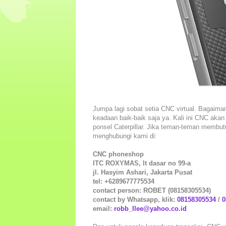
Jumpa lagi sobat setia CNC virtual. Bagai
keadaan baik-baik saja ya. Kali ini CNC akan
ponsel Caterpillar. Jika teman-teman membut
menghubungi kami di:
CNC phoneshop
ITC ROXYMAS, lt dasar no 99-a
jl. Hasyim Ashari, Jakarta Pusat
tel: +6289677775534
contact person: ROBET (08158305534)
contact by Whatsapp, klik:
08158305534
/
0
email:
robb_llee@yahoo.co.id