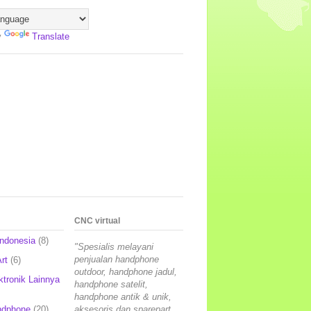
y
Translate
CNC virtual
Indonesia
(8)
"Spesialis melayani
penjualan handphone
rt
(6)
outdoor, handphone jadul,
ktronik Lainnya
handphone satelit,
handphone antik & unik,
ndphone
(20)
aksesoris dan sparepart,