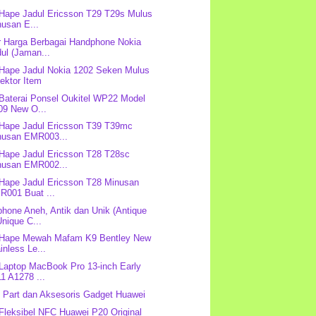
 Hape Jadul Ericsson T29 T29s Mulus
usan E...
r Harga Berbagai Handphone Nokia
ul (Jaman...
 Hape Jadul Nokia 1202 Seken Mulus
ektor Item
 Baterai Ponsel Oukitel WP22 Model
09 New O...
 Hape Jadul Ericsson T39 T39mc
nusan EMR003...
 Hape Jadul Ericsson T28 T28sc
nusan EMR002...
 Hape Jadul Ericsson T28 Minusan
R001 Buat ...
hone Aneh, Antik dan Unik (Antique
nique C...
 Hape Mewah Mafam K9 Bentley New
inless Le...
 Laptop MacBook Pro 13-inch Early
1 A1278 ...
 Part dan Aksesoris Gadget Huawei
 Fleksibel NFC Huawei P20 Original