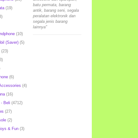
batu permata, barang
ata
(19)
antik, barang seni, segala
peralatan elektronik dan
3)
segala jenis barang
lainnya"
andphone
(10)
il (Saver)
(5)
(23)
3)
)
hone
(6)
Accessories
(4)
una
(16)
- Beli
(4712)
ws
(27)
ole
(2)
oys & Fun
(3)