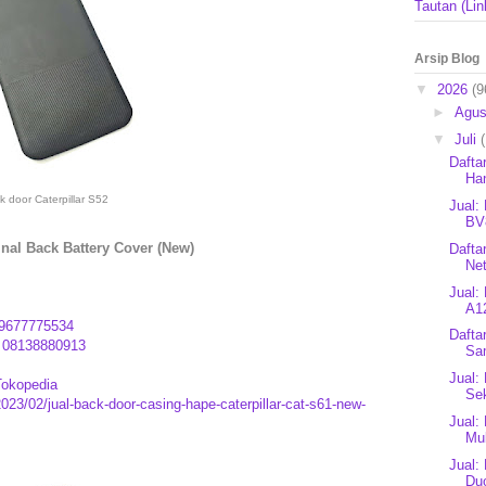
Tautan (Lin
Arsip Blog
▼
2026
(9
►
Agu
▼
Juli
Dafta
Ha
k door Caterpillar S52
Jual:
BV
inal Back Battery Cover (New)
Dafta
Ne
Jual:
A12
9677775534
Dafta
:
08138880913
Sa
Jual:
Tokopedia
Se
023/02/jual-back-door-casing-hape-caterpillar-cat-s61-new-
Jual:
Mul
Jual:
Du