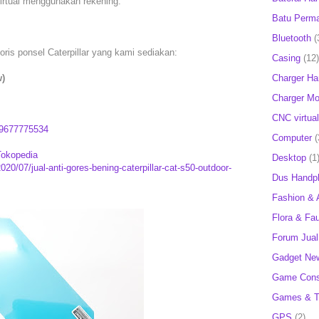
irtual menggunakan rekening:
Batu Perm
Bluetooth
(
soris ponsel Caterpillar yang kami sediakan:
Casing
(12)
Charger H
w)
Charger Mob
CNC virtual
9677775534
Computer
(
Tokopedia
Desktop
(1
20/07/jual-anti-gores-bening-caterpillar-cat-s50-outdoor-
Dus Handp
Fashion & 
Flora & Fa
Forum Jual 
Gadget Ne
Game Cons
Games & T
GPS
(2)