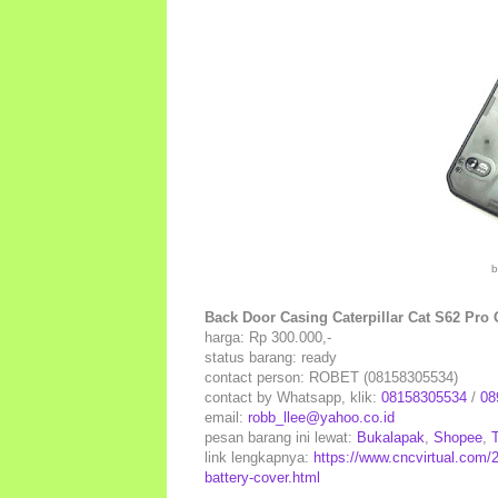
b
Back Door Casing Caterpillar Cat S62 Pro 
harga: Rp 300.000,-
status barang: ready
contact person: ROBET (08158305534)
contact by Whatsapp, klik:
08158305534
/
08
email:
robb_llee@yahoo.co.id
pesan barang ini lewat:
Bukalapak
,
Shopee
,
link lengkapnya:
https://www.cncvirtual.com/20
battery-cover.html