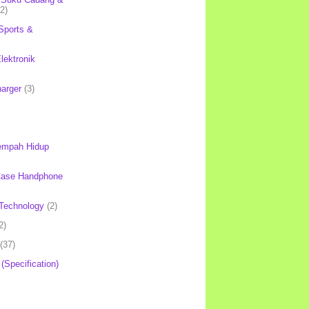
(2)
Sports &
lektronik
harger
(3)
mpah Hidup
Case Handphone
Technology
(2)
2)
(37)
 (Specification)