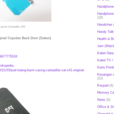
Handphone
Handphone 
(18)
Handsfree
i gores Caterpillar S50
Handy Talk
iginal Copotan Back Door (Seken)
Health & B
Jam (Watc
Kabel Data
9677775534
Kabel TV /
Tokopedia
Kartu Perd
21/03/jual-tulang-back-casing-caterpillar-cat-s41-original-
Keuangan d
(22)
Keypad
(4)
Memory Ca
News
(6)
Office & St
Otomotif &