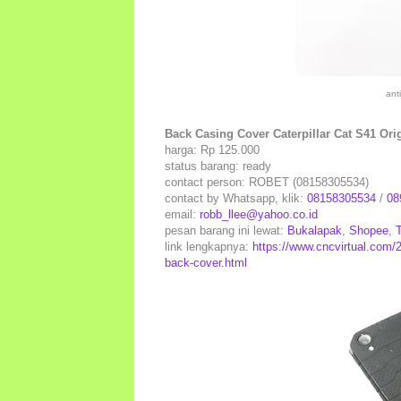
ant
Back Casing Cover Caterpillar Cat S41 Or
harga: Rp 125.000
status barang: ready
contact person: ROBET (08158305534)
contact by Whatsapp, klik:
08158305534
/
08
email:
robb_llee@yahoo.co.id
pesan barang ini lewat:
Bukalapak
,
Shopee
,
link lengkapnya:
https://www.cncvirtual.com/20
back-cover.html