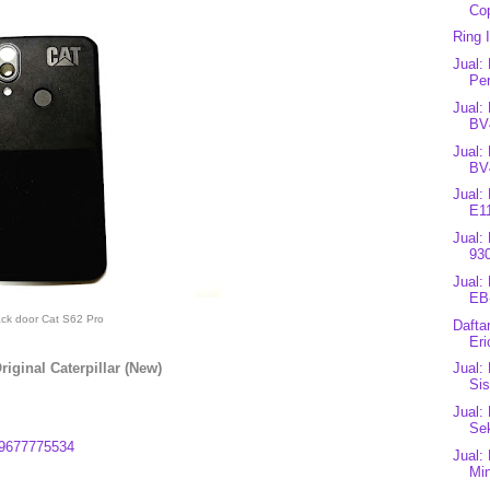
Cop
Ring 
Jual:
Per
Jual:
BV
Jual:
BV
Jual:
E1
Jual:
930
Jual:
EB
ck door Cat S62 Pro
Dafta
Eri
riginal Caterpillar (New)
Jual:
Sis
Jual:
Se
9677775534
Jual:
Mi