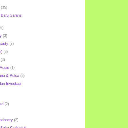
(35)
Baru Garansi
(6)
y
(3)
eauty
(7)
h)
(8)
(3)
 Audio
(1)
ana & Pulsa
(3)
an Investasi
rd
(2)
ationery
(2)
 Suku Cadang &