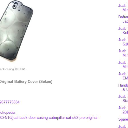
Jual:
Min
Dafta
Jad
Jual:
Kol
Jual:
S1
Jual:
Mi
Jual:
Mi
ack casing Cat S61
Jual:
EM
Original Battery Cover (Seken)
Handp
& U
Jual:
Sta
9677775534
Jual:
201
Tokopedia
24/10/jual-back-door-casing-caterpillar-cat-s62-pro-original-
Spare
Jual: