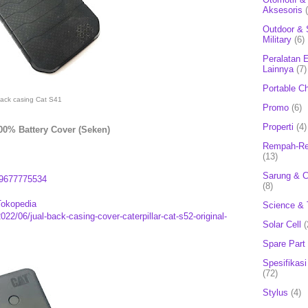
Aksesoris
Outdoor & 
Military
(6)
Peralatan E
Lainnya
(7)
Portable C
ack casing Cat S41
Promo
(6)
Properti
(4)
100% Battery Cover (Seken)
Rempah-Re
(13)
Sarung & 
9677775534
(8)
Tokopedia
Science & 
22/06/jual-back-casing-cover-caterpillar-cat-s52-original-
Solar Cell
(
Spare Part
Spesifikasi
(72)
Stylus
(4)