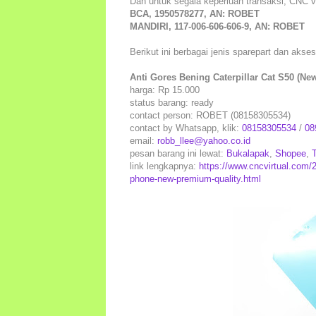
Dan untuk segala keperluan transaksi, CNC v
BCA, 1950578277, AN: ROBET
MANDIRI, 117-006-606-606-9, AN: ROBET
Berikut ini berbagai jenis sparepart dan akse
Anti Gores Bening Caterpillar Cat S50 (Ne
harga: Rp 15.000
status barang: ready
contact person: ROBET (08158305534)
contact by Whatsapp, klik:
08158305534
/
08
email:
robb_llee@yahoo.co.id
pesan barang ini lewat:
Bukalapak
,
Shopee
,
link lengkapnya:
https://www.cncvirtual.com/20
phone-new-premium-quality.html