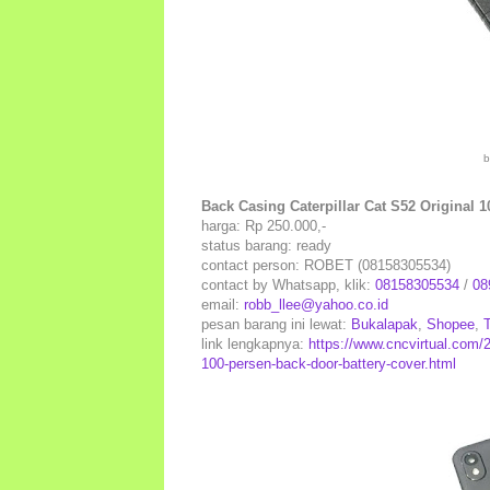
b
Back Casing Caterpillar Cat S52 Original 
harga: Rp 250.000,-
status barang: ready
contact person: ROBET (08158305534)
contact by Whatsapp, klik:
08158305534
/
08
email:
robb_llee@yahoo.co.id
pesan barang ini lewat:
Bukalapak
,
Shopee
,
link lengkapnya:
https://www.cncvirtual.com/20
100-persen-back-door-battery-cover.html