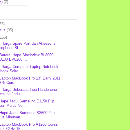
k)
(2)
66)
stus
(35)
(155)
r Harga Spare Part dan Aksesoris
ndphone Bl...
 Baterai Hape Blackview BL8000
8100 BV8200 ...
r Harga Computer Laptop Notebook
tbook Seke...
 Laptop MacBook Pro 13" Early 2011
78 Core...
r Harga Beberapa Tipe Handphone
msung Jadul...
 Hape Jadul Samsung E1150 Flip
ken Mulus No...
 Hape Jadul Samsung S3600 Flip
us Minusan ...
 Laptop MacBook Pro A1260 Core2
o 2.6GHz 15...