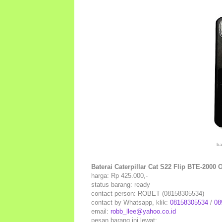
ba
Baterai Caterpillar Cat S22 Flip BTE-2000 O
harga: Rp 425.000,-
status barang: ready
contact person: ROBET (08158305534)
contact by Whatsapp, klik:
08158305534
/
08
email:
robb_llee@yahoo.co.id
pesan barang ini lewat: