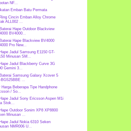
otan NF...
Ikatan Emban Batu Permata
 Ring Cincin Emban Alloy Chrome
ak ALL002 ...
 Baterai Hape Outdoor Blackview
4000 BV4000...
 Baterai Hape Blackview BV4000
4000 Pro New...
 Hape Jadul Samsung E1150 GT-
150 Minusan SM...
 Hape Jadul Blackberry Curve 3G
0 Gemini 3...
 Baterai Samsung Galaxy Xcover 5
-BG525BBE ...
r Harga Beberapa Tipe Handphone
csson / So...
 Hape Jadul Sony Ericsson Aspen M1i
a Stok...
 Hape Outdoor Sonim XP8 XP8800
ken Minusan ...
 Hape Jadul Nokia 6310 Seken
nusan NMR006 U...