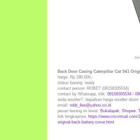
bac
Back Door Casing Caterpillar Cat S61 Orig
harga: Rp 290.000,-
status barang: ready
contact person: ROBET (08158305534)
contact by Whatsapp, klik:
08158305534
/
08
anda reseller?, dapatkan harga reseller disini
email:
robb_llee@yahoo.co.id
pesan barang ini lewat:
Bukalapak
,
Shopee
,
link lengkapnya:
https://www.cncvirtual.com/2
original-back-battery-cover.html