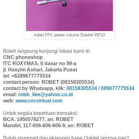
kabel FPC power volume Oukitel WP22
Boleh langsung kunjungi lokasi kami di:
CNC phoneshop
ITC ROXYMAS, lt dasar no 99-a
jl. Hasyim Ashari, Jakarta Pusat
tel: +6289677775534
contact person: ROBET (08158305534)
contact by Whatsapp, klik:
08158305534
/
089677775534
email:
robb_llee@yahoo.co.id
web:
www.cncvirtual.com
Untuk segala keperluan transaksi:
BCA, 1950578277, an: ROBET
Mandiri, 117-006-606-606-9, an: ROBET
Butuh sparepart dan aksesoris hape Oukitel lainnya gan?..