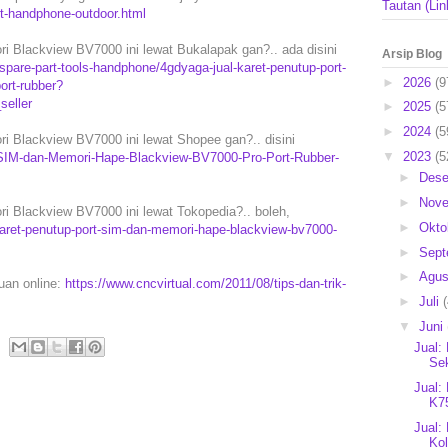
Tautan (Lin
rt-handphone-outdoor.html
 Blackview BV7000 ini lewat Bukalapak gan?.. ada disini
Arsip Blog
pare-part-tools-handphone/4gdyaga-jual-karet-penutup-port-
►
2026
(9
ort-rubber?
eller
►
2025
(5
►
2024
(5
i Blackview BV7000 ini lewat Shopee gan?.. disini
▼
2023
(5
t-SIM-dan-Memori-Hape-Blackview-BV7000-Pro-Port-Rubber-
►
Des
►
Nov
i Blackview BV7000 ini lewat Tokopedia?.. boleh,
►
Okto
aret-penutup-port-sim-dan-memori-hape-blackview-bv7000-
►
Sep
►
Agu
puan online:
https://www.cncvirtual.com/2011/08/tips-dan-trik-
►
Juli
▼
Juni
Jual:
Se
Jual:
K75
Jual:
Kol