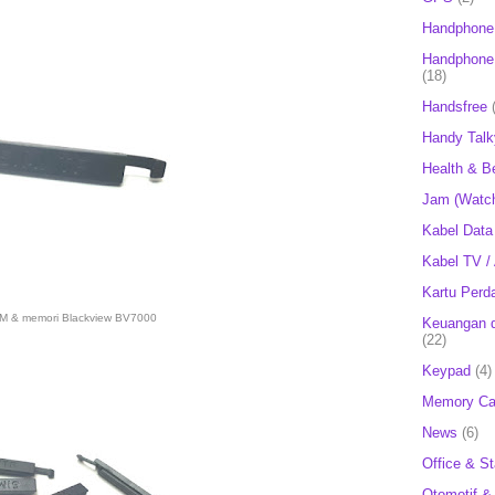
Handphone
Handphone 
(18)
Handsfree
Handy Talk
Health & B
Jam (Watc
Kabel Data
Kabel TV /
Kartu Perd
SIM & memori Blackview BV7000
Keuangan d
(22)
Keypad
(4)
Memory Ca
News
(6)
Office & St
Otomotif &