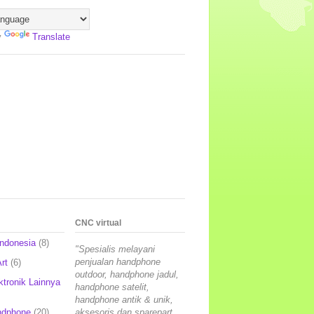
y
Translate
CNC virtual
Indonesia
(8)
"Spesialis melayani
penjualan handphone
rt
(6)
outdoor, handphone jadul,
ktronik Lainnya
handphone satelit,
handphone antik & unik,
ndphone
(20)
aksesoris dan sparepart,