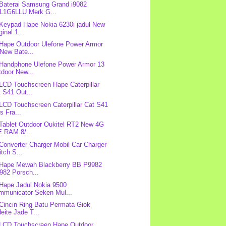
 Baterai Samsung Grand i9082
L1G6LLU Merk G...
 Keypad Hape Nokia 6230i jadul New
ginal 1...
 Hape Outdoor Ulefone Power Armor
New Bate...
 Handphone Ulefone Power Armor 13
door New...
 LCD Touchscreen Hape Caterpillar
 S41 Out...
 LCD Touchscreen Caterpillar Cat S41
s Fra...
 Tablet Outdoor Oukitel RT2 New 4G
E RAM 8/...
 Converter Charger Mobil Car Charger
tch S...
 Hape Mewah Blackberry BB P9982
982 Porsch...
 Hape Jadul Nokia 9500
mmunicator Seken Mul...
 Cincin Ring Batu Permata Giok
eite Jade T...
 LCD Touchscreen Hape Outdoor