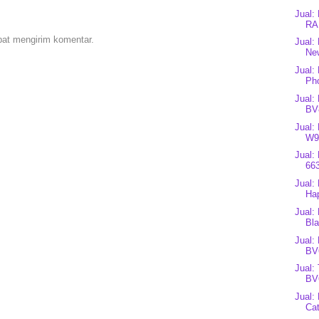
Jual:
RA
pat mengirim komentar.
Jual:
New
Jual:
Ph
Jual:
BV8
Jual:
W98
Jual:
663
Jual:
Hap
Jual:
Bl
Jual:
BV
Jual:
BV
Jual:
Cat