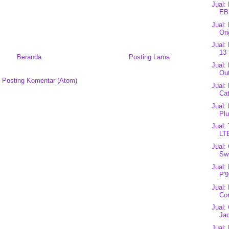
Jual:
EB
Jual:
Ori
Jual:
13 
Beranda
Posting Lama
Jual:
Out
:
Posting Komentar (Atom)
Jual:
Cat
Jual:
Plu
Jual:
LT
Jual:
Swi
Jual:
P'9
Jual:
Co
Jual:
Jad
Jual: