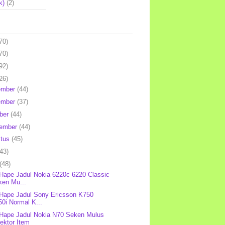
k)
(2)
70)
70)
92)
26)
ember
(44)
ember
(37)
ber
(44)
tember
(44)
stus
(45)
(43)
(48)
 Hape Jadul Nokia 6220c 6220 Classic
ken Mu...
 Hape Jadul Sony Ericsson K750
0i Normal K...
 Hape Jadul Nokia N70 Seken Mulus
ektor Item