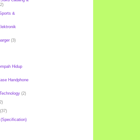
(2)
Sports &
lektronik
harger
(3)
mpah Hidup
Case Handphone
Technology
(2)
2)
(37)
 (Specification)