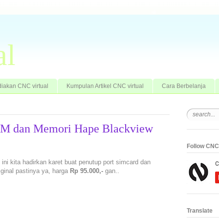
al
iakan CNC virtual
Kumpulan Artikel CNC virtual
Cara Berbelanja
 SIM dan Memori Hape Blackview
Follow CNC 
i ini kita hadirkan karet buat penutup port simcard dan
ginal pastinya ya, harga
Rp 95.000,-
gan..
:
Translate