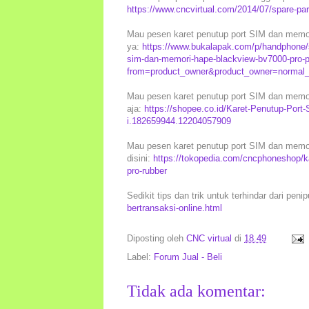
https://www.cncvirtual.com/2014/07/spare-pa
Mau pesen karet penutup port SIM dan memori
ya:
https://www.bukalapak.com/p/handphone/s
sim-dan-memori-hape-blackview-bv7000-pro-p
from=product_owner&product_owner=normal_s
Mau pesen karet penutup port SIM dan memor
aja:
https://shopee.co.id/Karet-Penutup-Por
i.182659944.12204057909
Mau pesen karet penutup port SIM dan memor
disini:
https://tokopedia.com/cncphoneshop/k
pro-rubber
Sedikit tips dan trik untuk terhindar dari peni
bertransaksi-online.html
Diposting oleh
CNC virtual
di
18.49
Label:
Forum Jual - Beli
Tidak ada komentar: