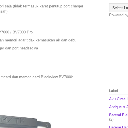
 saja (tidak termasuk karet penutup port charger
isah)
Powered b
V7000 / BV7000 Pro
an memori agar tidak kemasukan air dan debu
ger dan port headset ya
 simcard dan memori card Blackview BV7000:
Label
Aku Cinta 
Antique & A
Baterai Ele
(2)
Baterai Ha