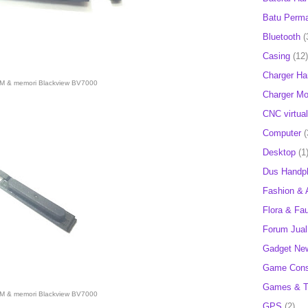
Batu Perm
Bluetooth
(
Casing
(12)
Charger H
SIM & memori Blackview BV7000
Charger Mob
CNC virtual
Computer
(
Desktop
(1
Dus Handp
Fashion & 
Flora & Fa
Forum Jual 
Gadget Ne
Game Cons
Games & T
SIM & memori Blackview BV7000
GPS
(2)