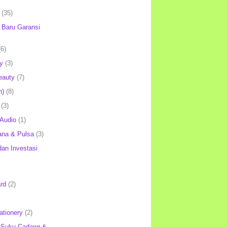
(35)
Baru Garansi
(6)
y
(3)
eauty
(7)
h)
(8)
(3)
 Audio
(1)
ana & Pulsa
(3)
an Investasi
rd
(2)
ationery
(2)
 Suku Cadang &