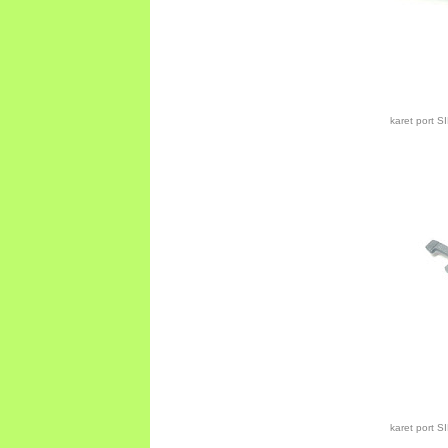
karet port 
karet port 