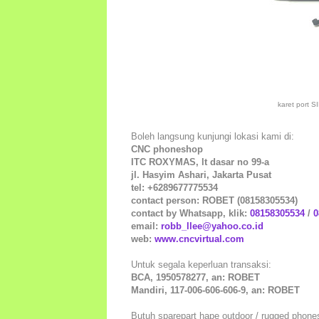
karet port 
Boleh langsung kunjungi lokasi kami di:
CNC phoneshop
ITC ROXYMAS, lt dasar no 99-a
jl. Hasyim Ashari, Jakarta Pusat
tel: +6289677775534
contact person: ROBET (08158305534)
contact by Whatsapp, klik:
08158305534
/
0
email:
robb_llee@yahoo.co.id
web:
www.cncvirtual.com
Untuk segala keperluan transaksi:
BCA, 1950578277, an: ROBET
Mandiri, 117-006-606-606-9, an: ROBET
Butuh sparepart hape outdoor / rugged phones t