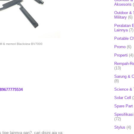
Aksesoris
Outdoor & 
Military
(6)
Peralatan E
Lainnya
(7)
Portable C
SIM & memori Blackview BV7000
Promo
(6)
Properti
(4)
Rempah-Re
(13)
Sarung & 
(8)
Science & 
89677775534
Solar Cell
(
Spare Part
Spesifikasi
(72)
Stylus
(4)
ipe lainnya gan?. cari disini aja ya: