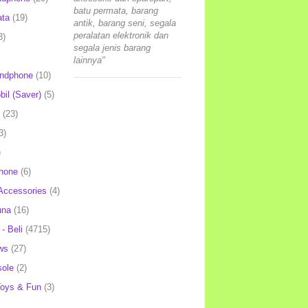
batu permata, barang
ata
(19)
antik, barang seni, segala
peralatan elektronik dan
3)
segala jenis barang
lainnya"
andphone
(10)
il (Saver)
(5)
(23)
3)
)
hone
(6)
Accessories
(4)
una
(16)
- Beli
(4715)
ws
(27)
ole
(2)
oys & Fun
(3)