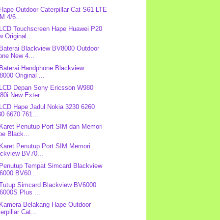
 Hape Outdoor Caterpillar Cat S61 LTE
M 4/6...
 LCD Touchscreen Hape Huawei P20
 Original...
 Baterai Blackview BV8000 Outdoor
one New 4...
 Baterai Handphone Blackview
000 Original ...
 LCD Depan Sony Ericsson W980
0i New Exter...
 LCD Hape Jadul Nokia 3230 6260
0 6670 761...
 Karet Penutup Port SIM dan Memori
e Black...
 Karet Penutup Port SIM Memori
ackview BV70...
 Penutup Tempat Simcard Blackview
6000 BV60...
 Tutup Simcard Blackview BV6000
6000S Plus ...
 Kamera Belakang Hape Outdoor
erpillar Cat...