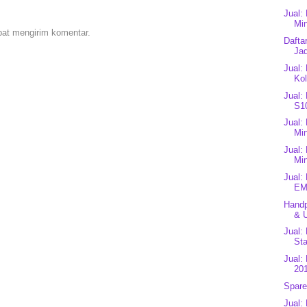
Jual:
Min
pat mengirim komentar.
Dafta
Jad
Jual:
Kol
Jual:
S1
Jual:
Mi
Jual:
Mi
Jual:
EM
Handp
& U
Jual:
Sta
Jual:
201
Spare
Jual: