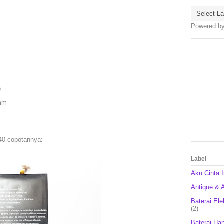
Powered b
)
 mm
S40 copotannya:
Label
Aku Cinta 
Antique & A
Baterai Ele
(2)
Baterai Ha