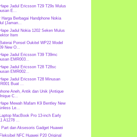
 Hape Jadul Ericsson T29 T29s Mulus
usan E...
r Harga Berbagai Handphone Nokia
ul (Jaman...
 Hape Jadul Nokia 1202 Seken Mulus
ektor Item
 Baterai Ponsel Oukitel WP22 Model
09 New O...
 Hape Jadul Ericsson T39 T39mc
nusan EMR003...
 Hape Jadul Ericsson T28 T28sc
nusan EMR002...
 Hape Jadul Ericsson T28 Minusan
R001 Buat ...
hone Aneh, Antik dan Unik (Antique
nique C...
 Hape Mewah Mafam K9 Bentley New
inless Le...
 Laptop MacBook Pro 13-inch Early
1 A1278 ...
 Part dan Aksesoris Gadget Huawei
 Fleksibel NFC Huawei P20 Original