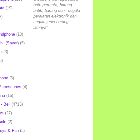
batu permata, barang
ata
(19)
antik, barang seni, segala
peralatan elektronik dan
3)
segala jenis barang
lainnya"
andphone
(10)
il (Saver)
(5)
(23)
3)
)
hone
(6)
Accessories
(4)
una
(16)
- Beli
(4713)
ws
(27)
ole
(2)
oys & Fun
(3)