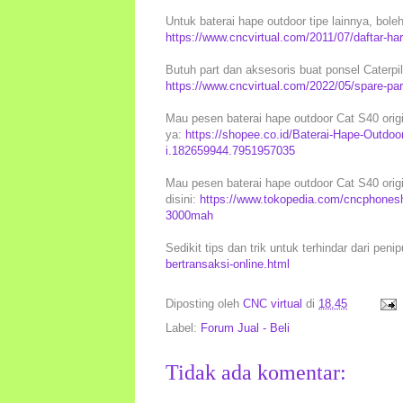
Untuk baterai hape outdoor tipe lainnya, boleh
https://www.cncvirtual.com/2011/07/daftar-ha
Butuh part dan aksesoris buat ponsel Caterpilla
https://www.cncvirtual.com/2022/05/spare-part
Mau pesen baterai hape outdoor Cat S40 origin
ya:
https://shopee.co.id/Baterai-Hape-Outdoo
i.182659944.7951957035
Mau pesen baterai hape outdoor Cat S40 origin
disini:
https://www.tokopedia.com/cncphoneshop
3000mah
Sedikit tips dan trik untuk terhindar dari peni
bertransaksi-online.html
Diposting oleh
CNC virtual
di
18.45
Label:
Forum Jual - Beli
Tidak ada komentar: