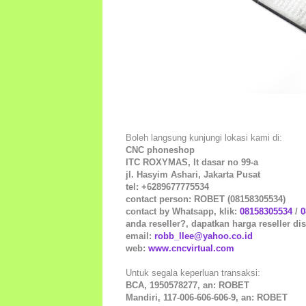
Boleh langsung kunjungi lokasi kami di:
CNC phoneshop
ITC ROXYMAS, lt dasar no 99-a
jl. Hasyim Ashari, Jakarta Pusat
tel: +6289677775534
contact person: ROBET (08158305534)
contact by Whatsapp, klik:
08158305534
/
0
anda reseller?, dapatkan harga reseller dis
email:
robb_llee@yahoo.co.id
web:
www.cncvirtual.com
Untuk segala keperluan transaksi:
BCA, 1950578277, an: ROBET
Mandiri, 117-006-606-606-9, an: ROBET