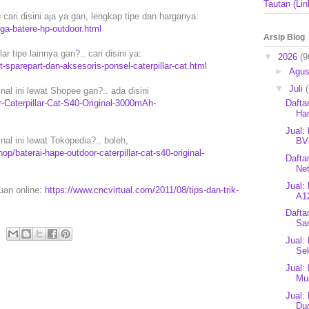
Tautan (Lin
 cari disini aja ya gan, lengkap tipe dan harganya:
rga-batere-hp-outdoor.html
Arsip Blog
r tipe lainnya gan?.. cari disini ya:
▼
2026
(9
-sparepart-dan-aksesoris-ponsel-caterpillar-cat.html
►
Agu
▼
Juli
al ini lewat Shopee gan?.. ada disini
r-Caterpillar-Cat-S40-Original-3000mAh-
Dafta
Ha
Jual:
al ini lewat Tokopedia?.. boleh,
BV
/baterai-hape-outdoor-caterpillar-cat-s40-original-
Dafta
Ne
Jual:
puan online:
https://www.cncvirtual.com/2011/08/tips-dan-trik-
A12
Dafta
Sa
Jual:
Se
Jual:
Mul
Jual:
Du