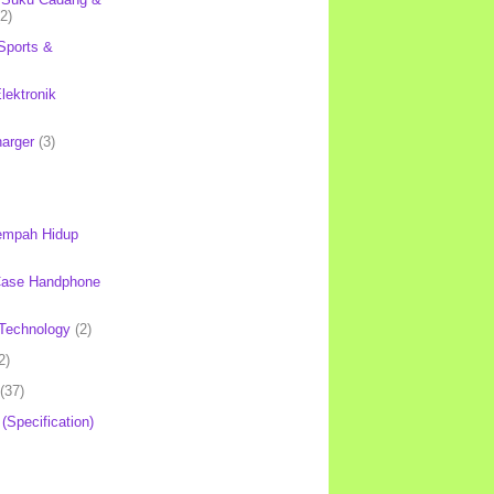
(2)
Sports &
lektronik
harger
(3)
mpah Hidup
Case Handphone
Technology
(2)
2)
(37)
 (Specification)