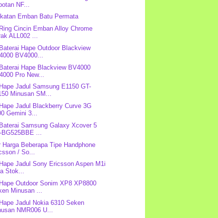
otan NF...
Ikatan Emban Batu Permata
 Ring Cincin Emban Alloy Chrome
ak ALL002 ...
 Baterai Hape Outdoor Blackview
4000 BV4000...
 Baterai Hape Blackview BV4000
4000 Pro New...
 Hape Jadul Samsung E1150 GT-
150 Minusan SM...
 Hape Jadul Blackberry Curve 3G
0 Gemini 3...
 Baterai Samsung Galaxy Xcover 5
-BG525BBE ...
r Harga Beberapa Tipe Handphone
csson / So...
 Hape Jadul Sony Ericsson Aspen M1i
a Stok...
 Hape Outdoor Sonim XP8 XP8800
ken Minusan ...
 Hape Jadul Nokia 6310 Seken
nusan NMR006 U...