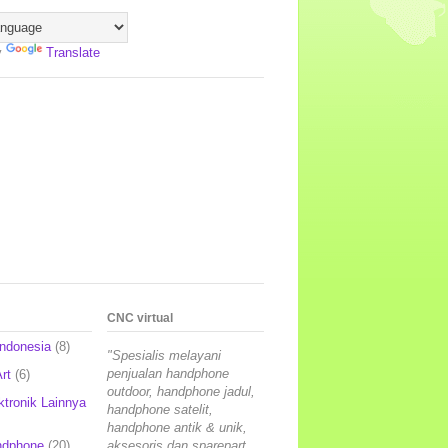
y
Translate
CNC virtual
Indonesia
(8)
"Spesialis melayani
penjualan handphone
rt
(6)
outdoor, handphone jadul,
ktronik Lainnya
handphone satelit,
handphone antik & unik,
ndphone
(20)
aksesoris dan sparepart,