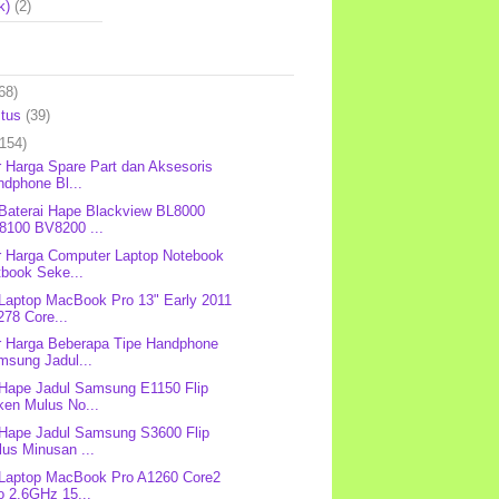
k)
(2)
68)
stus
(39)
(154)
r Harga Spare Part dan Aksesoris
ndphone Bl...
 Baterai Hape Blackview BL8000
8100 BV8200 ...
r Harga Computer Laptop Notebook
tbook Seke...
 Laptop MacBook Pro 13" Early 2011
78 Core...
r Harga Beberapa Tipe Handphone
msung Jadul...
 Hape Jadul Samsung E1150 Flip
ken Mulus No...
 Hape Jadul Samsung S3600 Flip
us Minusan ...
 Laptop MacBook Pro A1260 Core2
o 2.6GHz 15...