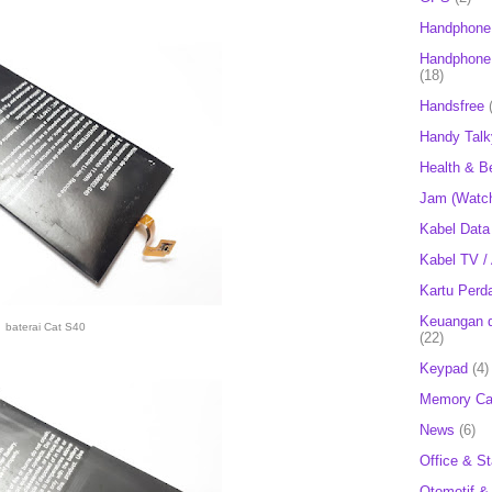
Handphone
Handphone 
(18)
Handsfree
Handy Talk
Health & B
Jam (Watc
Kabel Data
Kabel TV /
Kartu Perd
Keuangan d
baterai Cat S40
(22)
Keypad
(4)
Memory Ca
News
(6)
Office & St
Otomotif &