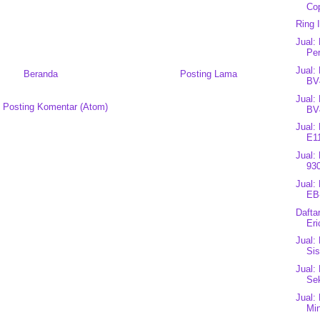
Cop
Ring 
Jual:
Per
Jual:
Beranda
Posting Lama
BV
Jual:
:
Posting Komentar (Atom)
BV
Jual:
E1
Jual:
930
Jual:
EB
Dafta
Eri
Jual:
Sis
Jual:
Se
Jual:
Mi