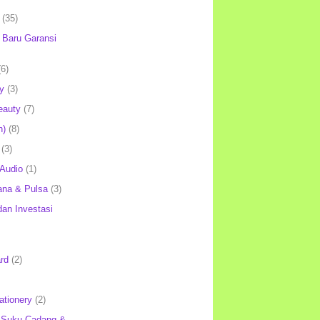
(35)
Baru Garansi
(6)
y
(3)
eauty
(7)
h)
(8)
(3)
 Audio
(1)
ana & Pulsa
(3)
an Investasi
rd
(2)
ationery
(2)
 Suku Cadang &