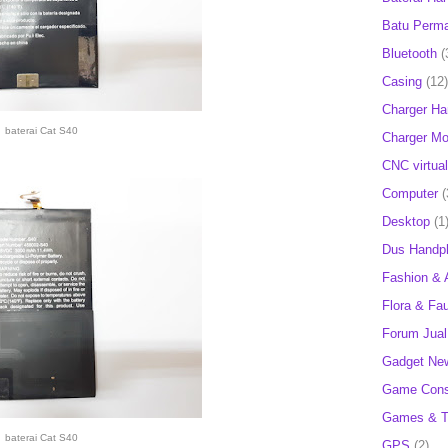
Batu Perm
Bluetooth
(
Casing
(12)
Charger H
baterai Cat S40
Charger Mob
CNC virtual
Computer
(
Desktop
(1
Dus Handp
Fashion & 
Flora & Fa
Forum Jual 
Gadget Ne
Game Cons
Games & T
baterai Cat S40
GPS
(2)