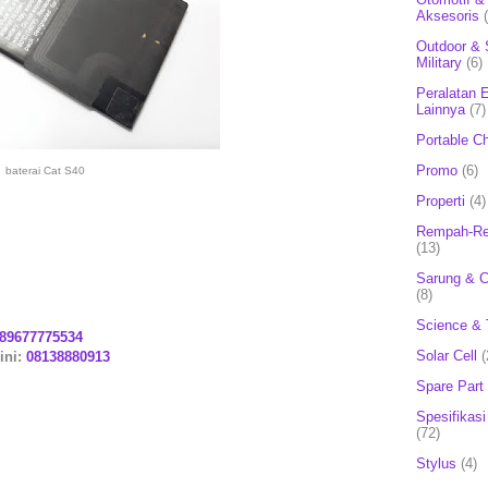
Aksesoris
Outdoor & 
Military
(6)
Peralatan E
Lainnya
(7)
Portable C
Promo
(6)
baterai Cat S40
Properti
(4)
Rempah-Re
(13)
Sarung & 
(8)
Science & 
89677775534
Solar Cell
(
ini:
08138880913
Spare Part
Spesifikasi
(72)
Stylus
(4)