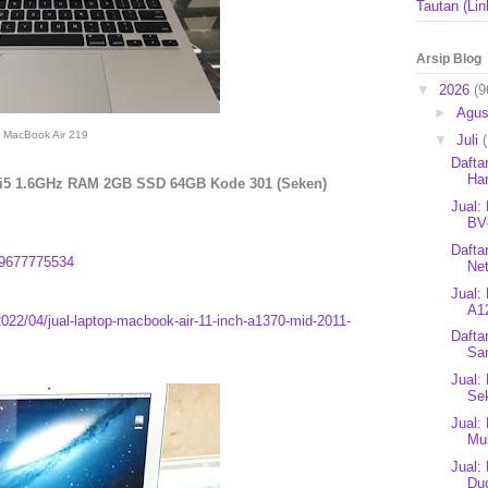
Tautan (Lin
Arsip Blog
▼
2026
(9
►
Agu
MacBook Air 219
▼
Juli
Dafta
Ha
e i5 1.6GHz RAM 2GB SSD 64GB Kode 301 (Seken)
Jual:
BV
Dafta
9677775534
Ne
Jual:
A12
2022/04/jual-laptop-macbook-air-11-inch-a1370-mid-2011-
Dafta
Sa
Jual:
Se
Jual:
Mul
Jual:
Du