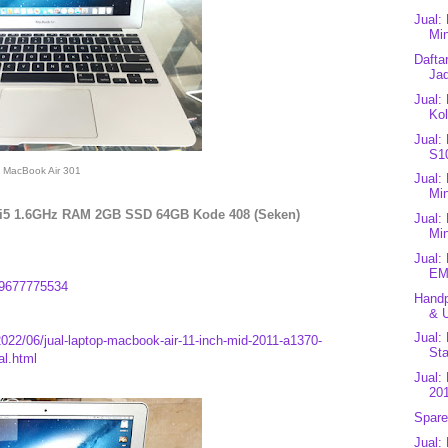
Jual:
Min
Dafta
Jad
Jual:
Kol
Jual:
S1
MacBook Air 301
Jual:
Mi
e i5 1.6GHz RAM 2GB SSD 64GB Kode 408 (Seken)
Jual:
Mi
Jual:
EM
9677775534
Handp
& U
Jual:
2022/06/jual-laptop-macbook-air-11-inch-mid-2011-a1370-
Sta
al.html
Jual:
201
Spare
Jual: