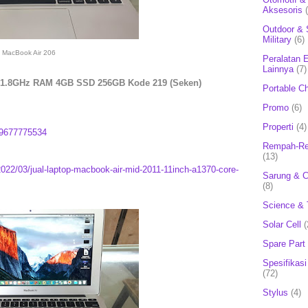
Aksesoris
Outdoor & 
Military
(6)
MacBook Air 206
Peralatan E
Lainnya
(7)
i7 1.8GHz RAM 4GB SSD 256GB Kode 219 (Seken)
Portable C
Promo
(6)
Properti
(4)
9677775534
Rempah-Re
(13)
2022/03/jual-laptop-macbook-air-mid-2011-11inch-a1370-core-
Sarung & 
(8)
Science & 
Solar Cell
(
Spare Part
Spesifikasi
(72)
Stylus
(4)