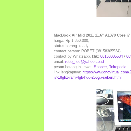
MacBook Air Mid 2011 11.6" A1370 Core 
harga: Rp 1.850.000,-
status barang: ready
contact person: ROBET (08158305534)
contact by Whatsapp, klik:
08158305534
/
08
email:
robb_llee@yahoo.co.id
pesan barang ini lewat:
Shopee
,
Tokopedia
link lengkapnya:
https://www.cncvirtual.com/
i7-18ghz-ram-4gb-hdd-256gb-seken.html