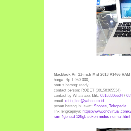
MacBook Air 13-inch Mid 2013 A1466 RAM 
harga: Rp 1.950.000,-
status barang: ready
contact person: ROBET (08158305534)
contact by Whatsapp, klik:
08158305534
/
08
email:
robb_llee@yahoo.co.id
pesan barang ini lewat:
Shopee
,
Tokopedia
link lengkapnya:
https://www.cncvirtual.com/
ram-4gb-ssd-128gb-seken-mulus-normal.html