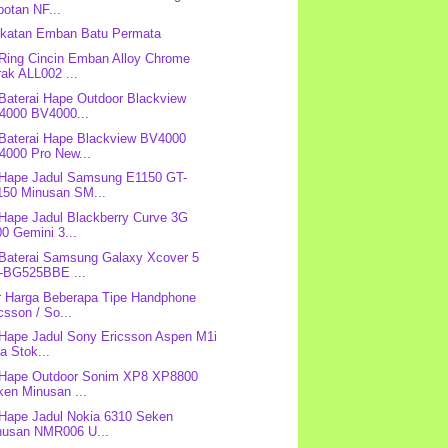
otan NF...
Ikatan Emban Batu Permata
 Ring Cincin Emban Alloy Chrome
ak ALL002 ...
 Baterai Hape Outdoor Blackview
4000 BV4000...
 Baterai Hape Blackview BV4000
4000 Pro New...
 Hape Jadul Samsung E1150 GT-
150 Minusan SM...
 Hape Jadul Blackberry Curve 3G
0 Gemini 3...
 Baterai Samsung Galaxy Xcover 5
-BG525BBE ...
r Harga Beberapa Tipe Handphone
csson / So...
 Hape Jadul Sony Ericsson Aspen M1i
a Stok...
 Hape Outdoor Sonim XP8 XP8800
ken Minusan ...
 Hape Jadul Nokia 6310 Seken
nusan NMR006 U...