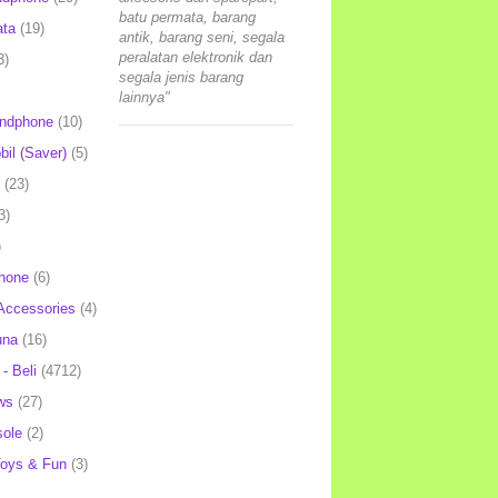
batu permata, barang
ata
(19)
antik, barang seni, segala
peralatan elektronik dan
3)
segala jenis barang
lainnya"
andphone
(10)
il (Saver)
(5)
(23)
3)
)
hone
(6)
Accessories
(4)
una
(16)
- Beli
(4712)
ws
(27)
ole
(2)
oys & Fun
(3)