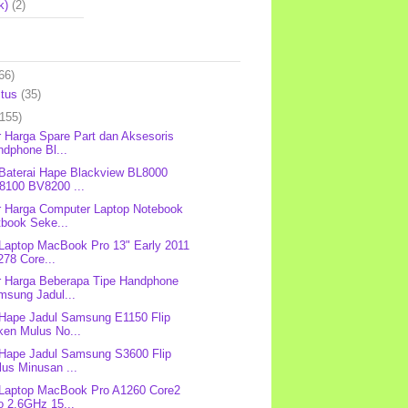
k)
(2)
66)
stus
(35)
(155)
r Harga Spare Part dan Aksesoris
ndphone Bl...
 Baterai Hape Blackview BL8000
8100 BV8200 ...
r Harga Computer Laptop Notebook
tbook Seke...
 Laptop MacBook Pro 13" Early 2011
78 Core...
r Harga Beberapa Tipe Handphone
msung Jadul...
 Hape Jadul Samsung E1150 Flip
ken Mulus No...
 Hape Jadul Samsung S3600 Flip
us Minusan ...
 Laptop MacBook Pro A1260 Core2
o 2.6GHz 15...