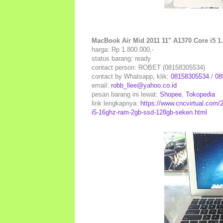
MacBook Air Mid 2011 11" A1370 Core i5
harga: Rp 1.800.000,-
status barang: ready
contact person: ROBET (08158305534)
contact by Whatsapp, klik:
08158305534
/
08
email:
robb_llee@yahoo.co.id
pesan barang ini lewat:
Shopee
,
Tokopedia
link lengkapnya:
https://www.cncvirtual.com/
i5-16ghz-ram-2gb-ssd-128gb-seken.html