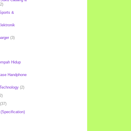
(2)
Sports &
lektronik
harger
(3)
mpah Hidup
Case Handphone
Technology
(2)
2)
(37)
 (Specification)