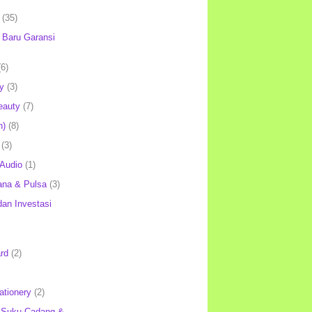
(35)
Baru Garansi
(6)
y
(3)
eauty
(7)
h)
(8)
(3)
 Audio
(1)
ana & Pulsa
(3)
an Investasi
rd
(2)
ationery
(2)
 Suku Cadang &