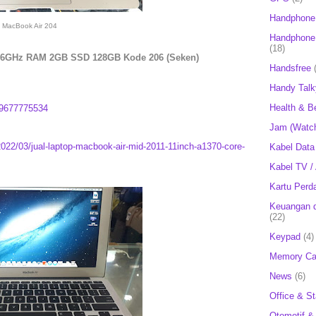
Handphone
MacBook Air 204
Handphone 
(18)
 1.6GHz RAM 2GB SSD 128GB Kode 206 (Seken)
Handsfree
Handy Talk
Health & B
9677775534
Jam (Watc
2022/03/jual-laptop-macbook-air-mid-2011-11inch-a1370-core-
Kabel Data
Kabel TV /
Kartu Perd
Keuangan d
(22)
Keypad
(4)
Memory Ca
News
(6)
Office & St
Otomotif &