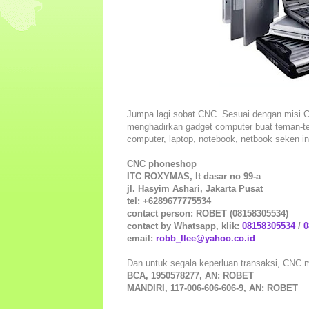
Jumpa lagi sobat CNC. Sesuai dengan misi CNC
menghadirkan gadget computer buat teman-
computer, laptop, notebook, netbook seken in
CNC phoneshop
ITC ROXYMAS, lt dasar no 99-a
jl. Hasyim Ashari, Jakarta Pusat
tel: +6289677775534
contact person: ROBET (08158305534)
contact by Whatsapp, klik:
08158305534
/
0
email:
robb_llee@yahoo.co.id
Dan untuk segala keperluan transaksi, CNC 
BCA, 1950578277, AN: ROBET
MANDIRI, 117-006-606-606-9, AN: ROBET