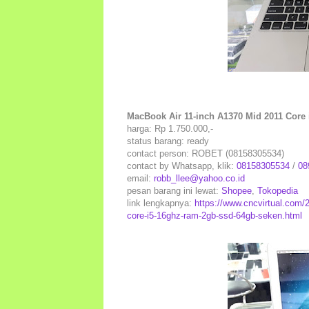
MacBook Air 11-inch A1370 Mid 2011 Cor
harga: Rp 1.750.000,-
status barang: ready
contact person: ROBET (08158305534)
contact by Whatsapp, klik:
08158305534
/
08
email:
robb_llee@yahoo.co.id
pesan barang ini lewat:
Shopee
,
Tokopedia
link lengkapnya:
https://www.cncvirtual.com/
core-i5-16ghz-ram-2gb-ssd-64gb-seken.html