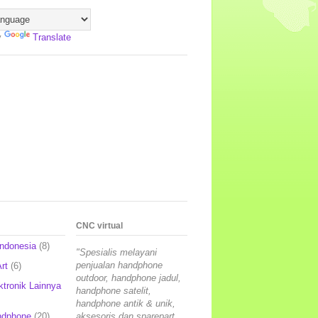
y
Translate
CNC virtual
Indonesia
(8)
"Spesialis melayani
penjualan handphone
rt
(6)
outdoor, handphone jadul,
ktronik Lainnya
handphone satelit,
handphone antik & unik,
ndphone
(20)
aksesoris dan sparepart,