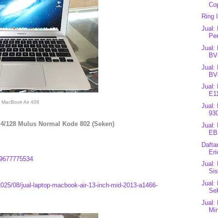
Cop
Ring 
Jual:
Per
Jual:
BV
Jual:
BV
Jual:
E1
MacBook Air 408
Jual:
930
4/128 Mulus Normal Kode 802 (Seken)
Jual:
EB
Dafta
Eri
9677775534
Jual:
Sis
Jual:
2025/08/jual-laptop-macbook-air-13-inch-mid-2013-a1466-
Se
Jual:
Mi