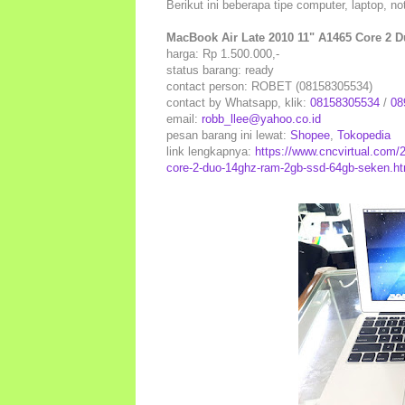
Berikut ini beberapa tipe computer, laptop, 
MacBook Air Late 2010 11" A1465 Core 2
harga: Rp 1.500.000,-
status barang: ready
contact person: ROBET (08158305534)
contact by Whatsapp, klik:
08158305534
/
08
email:
robb_llee@yahoo.co.id
pesan barang ini lewat:
Shopee
,
Tokopedia
link lengkapnya:
https://www.cncvirtual.com/2
core-2-duo-14ghz-ram-2gb-ssd-64gb-seken.ht