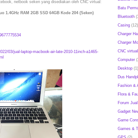
notebook, netbook seken yang disediakan oleh CNC virtual:
Batu Perm
 Duo 1.4GHz RAM 2GB SSD 64GB Kode 204 (Seken)
Bluetooth
(
Casing
(12)
Charger H
9677775534
Charger Mob
CNC virtual
022/03/jual-laptop-macbook-air-late-2010-11inch-a1465-
ml
Computer
(
Desktop
(1
Dus Handp
Fashion & 
Flora & Fa
Forum Jual 
Gadget Ne
Game Cons
Games & T
GPS
(2)