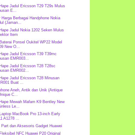
 Hape Jadul Ericsson T29 T29s Mulus
usan E...
r Harga Berbagai Handphone Nokia
ul (Jaman...
 Hape Jadul Nokia 1202 Seken Mulus
ektor Item
 Baterai Ponsel Oukitel WP22 Model
09 New O...
 Hape Jadul Ericsson T39 T39mc
nusan EMR003...
 Hape Jadul Ericsson T28 T28sc
nusan EMR002...
 Hape Jadul Ericsson T28 Minusan
R001 Buat ...
hone Aneh, Antik dan Unik (Antique
nique C...
 Hape Mewah Mafam K9 Bentley New
inless Le...
 Laptop MacBook Pro 13-inch Early
1 A1278 ...
 Part dan Aksesoris Gadget Huawei
 Fleksibel NFC Huawei P20 Original