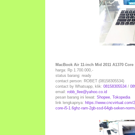
MacBook Air 11-inch Mid 2011 A1370 Cor
harga: Rp 1.700.000,-
status barang: ready
contact person: ROBET (08158305534)
contact by Whatsapp, klik:
08158305534
/
08
email:
robb_llee@yahoo.co.id
pesan barang ini lewat:
Shopee
,
Tokopedia
link lengkapnya:
https://www.cncvirtual.com/
core-i5-1.6ghz-ram-2gb-ssd-64gb-seken-norm