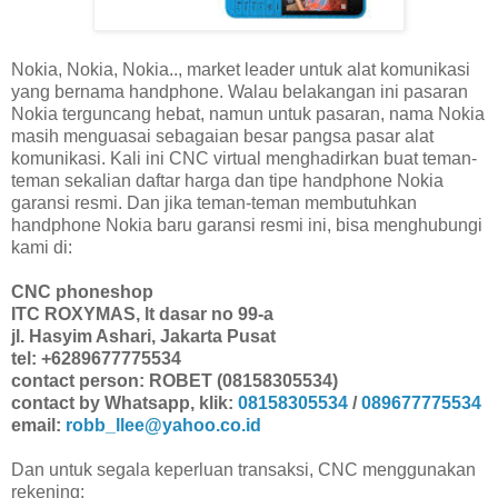
Nokia, Nokia, Nokia.., market leader untuk alat komunikasi
yang bernama handphone. Walau belakangan ini pasaran
Nokia terguncang hebat, namun untuk pasaran, nama Nokia
masih menguasai sebagaian besar pangsa pasar alat
komunikasi. Kali ini CNC virtual menghadirkan buat teman-
teman sekalian daftar harga dan tipe handphone Nokia
garansi resmi. Dan jika teman-teman membutuhkan
handphone Nokia baru garansi resmi ini, bisa menghubungi
kami di:
CNC phoneshop
ITC ROXYMAS, lt dasar no 99-a
jl. Hasyim Ashari, Jakarta Pusat
tel: +6289677775534
contact person: ROBET (08158305534)
contact by Whatsapp, klik:
08158305534
/
089677775534
email:
robb_llee@yahoo.co.id
Dan untuk segala keperluan transaksi, CNC menggunakan
rekening: