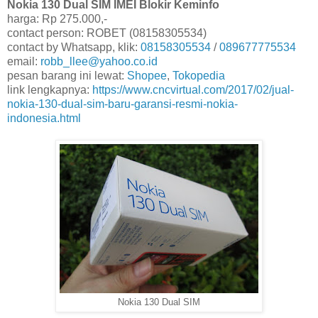
Nokia 130 Dual SIM IMEI Blokir Keminfo
harga: Rp 275.000,-
contact person: ROBET (08158305534)
contact by Whatsapp, klik:
08158305534
/
089677775534
email:
robb_llee@yahoo.co.id
pesan barang ini lewat:
Shopee
,
Tokopedia
link lengkapnya:
https://www.cncvirtual.com/2017/02/jual-
nokia-130-dual-sim-baru-garansi-resmi-nokia-
indonesia.html
Nokia 130 Dual SIM