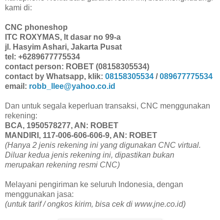
kami di:
CNC phoneshop
ITC ROXYMAS, lt dasar no 99-a
jl. Hasyim Ashari, Jakarta Pusat
tel: +6289677775534
contact person: ROBET (08158305534)
contact by Whatsapp, klik:
08158305534
/
089677775534
email:
robb_llee@yahoo.co.id
Dan untuk segala keperluan transaksi, CNC menggunakan
rekening:
BCA, 1950578277, AN: ROBET
MANDIRI, 117-006-606-606-9, AN: ROBET
(Hanya 2 jenis rekening ini yang digunakan CNC virtual.
Diluar kedua jenis rekening ini, dipastikan bukan
merupakan rekening resmi CNC)
Melayani pengiriman ke seluruh Indonesia, dengan
menggunakan jasa:
(untuk tarif / ongkos kirim, bisa cek di www.jne.co.id)