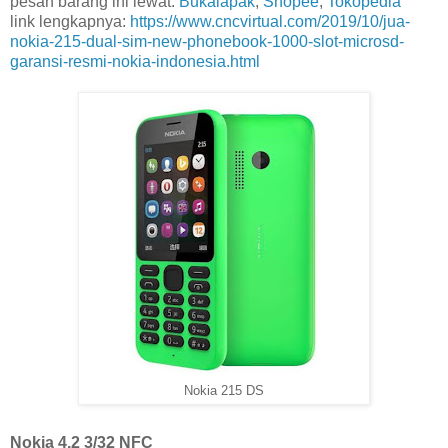
pesan barang ini lewat:
Bukalapak
,
Shopee
,
Tokopedia
link lengkapnya:
https://www.cncvirtual.com/2019/10/jua-
nokia-215-dual-sim-new-phonebook-1000-slot-microsd-
garansi-resmi-nokia-indonesia.html
Nokia 215 DS
Nokia 4.2 3/32 NFC